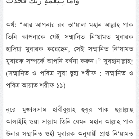
وَاَمَّا بِـنِعْمَةِ رَبِّكَ فَحَدِّثْ
অর্থ: “আর আপনার রব তা‘য়ালা মহান আল্লাহ পাক
তিনি আপনাকে যেই সম্মানিত নি‘য়ামত মুবারক
হাদিয়া মুবারক করেছেন, সেই সম্মানিত নি‘য়ামত
মুবারক সম্পর্কে আপনি বর্ণনা করুন। ” সুবহানাল্লাহ!
(সম্মানিত ও পবিত্র সূরা দ্বুহা শরীফ : সম্মানিত ও
পবিত্র আয়াত শরীফ ১১)
নূরে মুজাসসাম হাবীবুল্লাহ হুযূর পাক ছল্লাল্লাহু
আলাইহি ওয়া সাল্লাম তিনি যেমন মহান আল্লাহ পাক
উনার সম্মানিত ওহী মুবারক অনুযায়ী প্রাপ্ত নি‘য়ামত