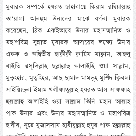
মুবারক সম্পর্কে হযরত ছাহাবায়ে কিরাম রদ্বিয়াল্লাহু
তা‘য়ালা আনহুম উনাদের মাঝে বর্ণনা মুবারক
করেছেন, ঠিক একইভাবে উনার মহাসম্মানিত ও
মহাপবিত্র সুন্নাত মুবারক আদায়ের লক্ষ্যে উনার
একক ও অদ্বিতীয় হাক্বীক্বী ক্বায়িম মাক্বাম, আহলু
বাইতি রসূলিল্লাহ ছল্লাল্লাহু আলাইহি ওয়া সাল্লাম,
মুত্বহ্হার, মুত্বহ্হির, আছ ছামাদ মামদূহ মুর্শিদ ক্বিবলা
সাইয়্যিদুনা ইমাম খলীফাতুল্লাহ হযরত আস সাফফাহ
ছল্লাল্লাহু আলাইহি ওয়া সাল্লাম তিনি মহান আল্লাহ
পাক উনার এবং উনার মহাসম্মানিত ও মহাপবিত্র
হাবীব, নূরে মুজাসসাম হাবীবুল্লাহ হুযূর পাক ছল্লাল্লাহু