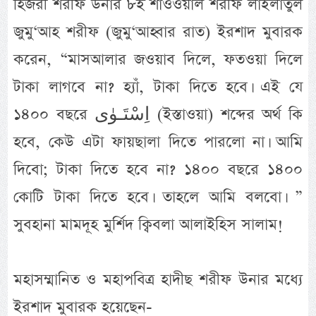
হিজরী শরীফ উনার ৮ই শাওওয়াল শরীফ লাইলাতুল
জুমু‘আহ শরীফ (জুমু‘আহ্বার রাত) ইরশাদ মুবারক
করেন, “মাসআলার জওয়াব দিলে, ফতওয়া দিলে
টাকা লাগবে না? হ্যাঁ, টাকা দিতে হবে। এই যে
১৪০০ বছরে اِسْتَـوٰى (ইস্তাওয়া) শব্দের অর্থ কি
হবে, কেউ এটা ফায়ছালা দিতে পারলো না। আমি
দিবো; টাকা দিতে হবে না? ১৪০০ বছরে ১৪০০
কোটি টাকা দিতে হবে। তাহলে আমি বলবো। ”
সুবহানা মামদূহ মুর্শিদ ক্বিবলা আলাইহিস সালাম!
মহাসম্মানিত ও মহাপবিত্র হাদীছ শরীফ উনার মধ্যে
ইরশাদ মুবারক হয়েছেন-