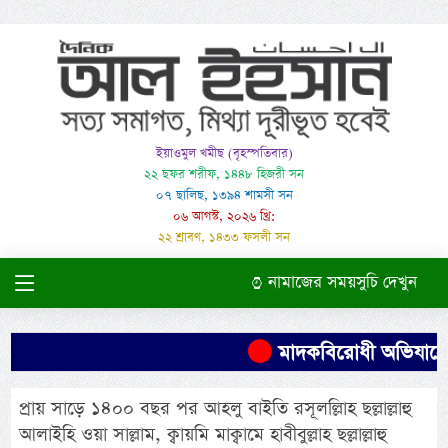
ইয়াওমুল খমীছ (বৃহস্পতিবার)
২২ ছফর শরীফ, ১৪৪৮ হিজরী সন
০৭ ছালিছ, ১৩৯৪ শামসী সন
০৬ আগস্ট, ২০২৬ খ্রি:
২২ শ্রাবণ, ১৪৩৩ ফসলী সন
নামাজের সময়সুচি দেখুন
মাদকবিরোধী অভিযানে এক 
প্রায় সাড়ে ১৪০০ বছর পর আহলু বাইতি রসূলল্লিাহ ছল্লাল্লাহু
আলাইহি ওয়া সাল্লাম, ক্বায়মি মাক্বামে হাবীবুল্লাহ ছল্লাল্লাহু