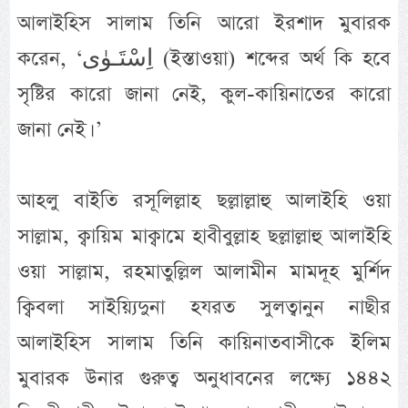
আলাইহিস সালাম তিনি আরো ইরশাদ মুবারক
করেন, ‘اِسْتَـوٰى (ইস্তাওয়া) শব্দের অর্থ কি হবে
সৃষ্টির কারো জানা নেই, কুল-কায়িনাতের কারো
জানা নেই। ’
আহলু বাইতি রসূলিল্লাহ ছল্লাল্লাহু আলাইহি ওয়া
সাল্লাম, ক্বায়িম মাক্বামে হাবীবুল্লাহ ছল্লাল্লাহু আলাইহি
ওয়া সাল্লাম, রহমাতুল্লিল আলামীন মামদূহ মুর্শিদ
ক্বিবলা সাইয়্যিদুনা হযরত সুলত্বানুন নাছীর
আলাইহিস সালাম তিনি কায়িনাতবাসীকে ইলিম
মুবারক উনার গুরুত্ব অনুধাবনের লক্ষ্যে ১৪৪২