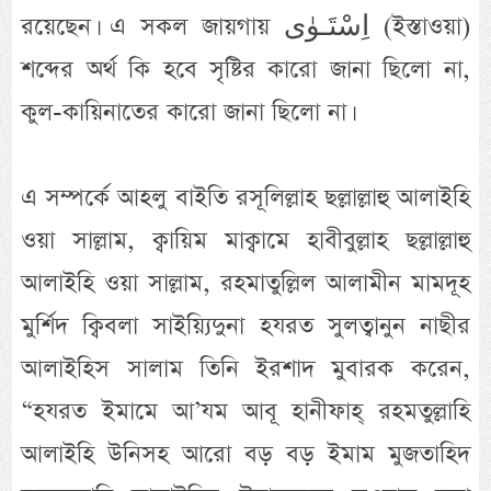
রয়েছেন। এ সকল জায়গায় اِسْتَـوٰى (ইস্তাওয়া)
শব্দের অর্থ কি হবে সৃষ্টির কারো জানা ছিলো না,
কুল-কায়িনাতের কারো জানা ছিলো না।
এ সম্পর্কে আহলু বাইতি রসূলিল্লাহ ছল্লাল্লাহু আলাইহি
ওয়া সাল্লাম, ক্বায়িম মাক্বামে হাবীবুল্লাহ ছল্লাল্লাহু
আলাইহি ওয়া সাল্লাম, রহমাতুল্লিল আলামীন মামদূহ
মুর্শিদ ক্বিবলা সাইয়্যিদুনা হযরত সুলত্বানুন নাছীর
আলাইহিস সালাম তিনি ইরশাদ মুবারক করেন,
“হযরত ইমামে আ’যম আবূ হানীফাহ্ রহমতুল্লাহি
আলাইহি উনিসহ আরো বড় বড় ইমাম মুজতাহিদ