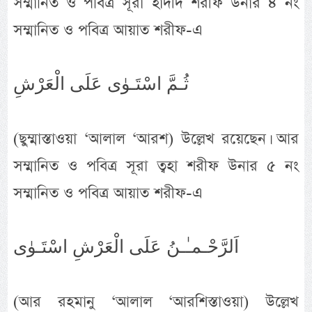
সম্মানিত ও পবিত্র সূরা হাদীদ শরীফ উনার ৪ নং
সম্মানিত ও পবিত্র আয়াত শরীফ-এ
ثُـمَّ اسْتَـوٰى عَلَى الْعَرْشِ
(ছুম্মাস্তাওয়া ‘আলাল ‘আরশ) উল্লেখ রয়েছেন। আর
সম্মানিত ও পবিত্র সূরা ত্বহা শরীফ উনার ৫ নং
সম্মানিত ও পবিত্র আয়াত শরীফ-এ
اَلرَّحْـمـٰـنُ عَلَى الْعَرْشِ اسْتَـوٰى
(আর রহমানু ‘আলাল ‘আরশিস্তাওয়া) উল্লেখ