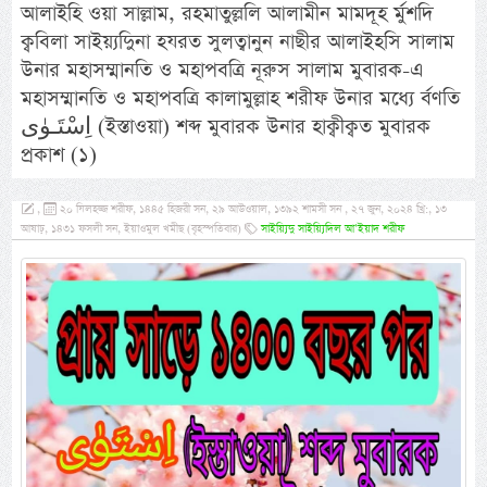
আলাইহি ওয়া সাল্লাম, রহমাতুল্ললি আলামীন মামদূহ র্মুশদি
ক্ববিলা সাইয়্যদিুনা হযরত সুলত্বানুন নাছীর আলাইহসি সালাম
উনার মহাসম্মানতি ও মহাপবত্রি নূরুস সালাম মুবারক-এ
মহাসম্মানতি ও মহাপবত্রি কালামুল্লাহ শরীফ উনার মধ্যে র্বণতি
اِسْتَـوٰى (ইস্তাওয়া) শব্দ মুবারক উনার হাক্বীক্বত মুবারক
প্রকাশ (১)
,
২০ যিলহজ্জ শরীফ, ১৪৪৫ হিজরী সন, ২৯ আউওয়াল, ১৩৯২ শামসী সন , ২৭ জুন, ২০২৪ খ্রি:, ১৩
আষাঢ়, ১৪৩১ ফসলী সন, ইয়াওমুল খমীছ (বৃহস্পতিবার)
সাইয়্যিদু সাইয়্যিদিল আ’ইয়াদ শরীফ