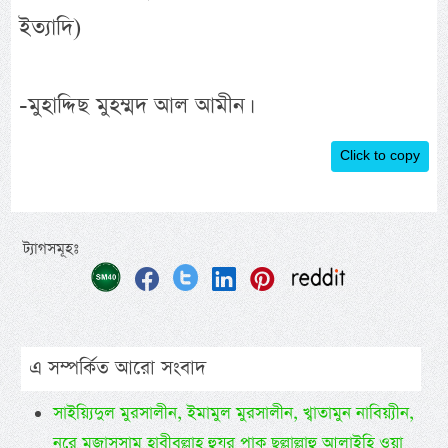
ইত্যাদি)
-মুহাদ্দিছ মুহম্মদ আল আমীন।
Click to copy
ট্যাগসমূহঃ
এ সম্পর্কিত আরো সংবাদ
সাইয়্যিদুল মুরসালীন, ইমামুল মুরসালীন, খ্বাতামুন নাবিয়্যীন,
নূরে মুজাসসাম হাবীবুল্লাহ হুযূর পাক ছল্লাল্লাহু আলাইহি ওয়া