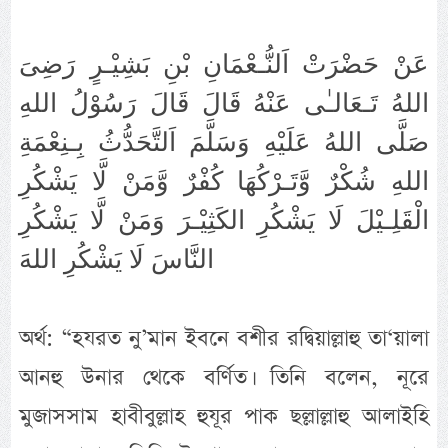
عَنْ حَضْرَتْ اَلنُّـعْمَانِ بْنِ بَشِيْـرٍ رَضِىَ
اللهُ تَـعَالـٰى عَنْهُ قَالَ قَالَ رَسُوْلُ اللهِ
صَلَّى اللهُ عَلَيْهِ وَسَلَّمَ اَلتَّحَدُّثُ بِـنِعْمَةِ
اللهِ شُكْرٌ وَّتَـرْكُهَا كُفْرٌ وَّمَنْ لَّا يَشْكُرِ
الْقَلِـيْلَ لَا يَشْكُرِ الكَثِيْـرَ وَمَنْ لَّا يَشْكُرِ
النَّاسَ لَا يَشْكُرِ اللهَ
অর্থ: “হযরত নু’মান ইবনে বশীর রদ্বিয়াল্লাহু তা‘য়ালা
আনহু উনার থেকে বর্ণিত। তিনি বলেন, নূরে
মুজাসসাম হাবীবুল্লাহ হুযূর পাক ছল্লাল্লাহু আলাইহি