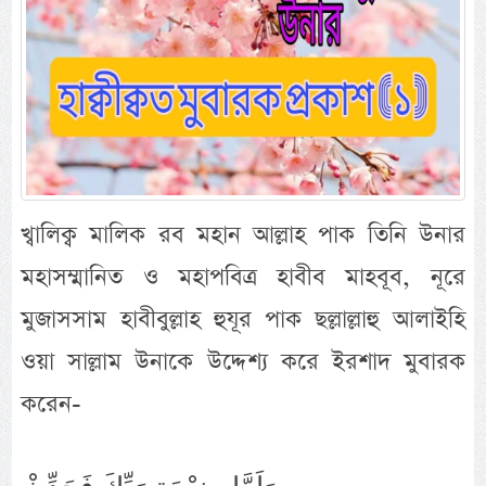
খ্বালিক্ব মালিক রব মহান আল্লাহ পাক তিনি উনার
মহাসম্মানিত ও মহাপবিত্র হাবীব মাহবূব, নূরে
মুজাসসাম হাবীবুল্লাহ হুযূর পাক ছল্লাল্লাহু আলাইহি
ওয়া সাল্লাম উনাকে উদ্দেশ্য করে ইরশাদ মুবারক
করেন-