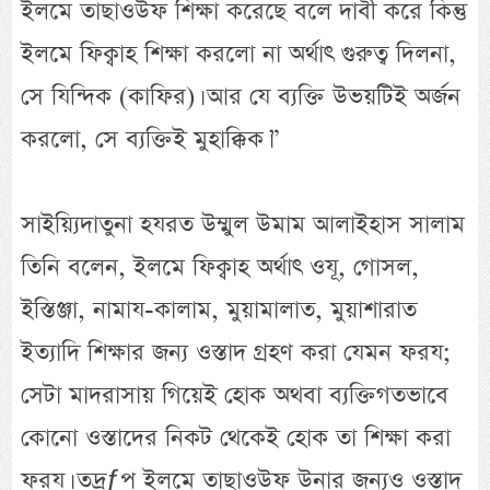
ইলমে তাছাওউফ শিক্ষা করেছে বলে দাবী করে কিন্তু
ইলমে ফিক্বাহ শিক্ষা করলো না অর্থাৎ গুরুত্ব দিলনা,
সে যিন্দিক (কাফির)। আর যে ব্যক্তি উভয়টিই অর্জন
করলো, সে ব্যক্তিই মুহাক্কিক।”
সাইয়্যিদাতুনা হযরত উম্মুল উমাম আলাইহাস সালাম
তিনি বলেন, ইলমে ফিক্বাহ অর্থাৎ ওযূ, গোসল,
ইস্তিঞ্জা, নামায-কালাম, মুয়ামালাত, মুয়াশারাত
ইত্যাদি শিক্ষার জন্য ওস্তাদ গ্রহণ করা যেমন ফরয;
সেটা মাদরাসায় গিয়েই হোক অথবা ব্যক্তিগতভাবে
কোনো ওস্তাদের নিকট থেকেই হোক তা শিক্ষা করা
ফরয। তদ্রƒপ ইলমে তাছাওউফ উনার জন্যও ওস্তাদ