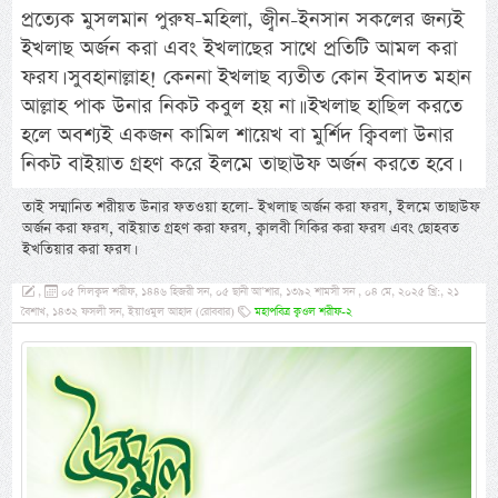
প্রত্যেক মুসলমান পুরুষ-মহিলা, জ্বীন-ইনসান সকলের জন্যই
ইখলাছ অর্জন করা এবং ইখলাছের সাথে প্রতিটি আমল করা
ফরয। সুবহানাল্লাহ! কেননা ইখলাছ ব্যতীত কোন ইবাদত মহান
আল্লাহ পাক উনার নিকট কবুল হয় না।। ইখলাছ হাছিল করতে
হলে অবশ্যই একজন কামিল শায়েখ বা মুর্শিদ ক্বিবলা উনার
নিকট বাইয়াত গ্রহণ করে ইলমে তাছাউফ অর্জন করতে হবে।
তাই সম্মানিত শরীয়ত উনার ফতওয়া হলো- ইখলাছ অর্জন করা ফরয, ইলমে তাছাউফ
অর্জন করা ফরয, বাইয়াত গ্রহণ করা ফরয, ক্বালবী যিকির করা ফরয এবং ছোহবত
ইখতিয়ার করা ফরয।
,
০৫ যিলক্বদ শরীফ, ১৪৪৬ হিজরী সন, ০৫ ছানী আ’শার, ১৩৯২ শামসী সন , ০৪ মে, ২০২৫ খ্রি:, ২১
বৈশাখ, ১৪৩২ ফসলী সন, ইয়াওমুল আহাদ (রোববার)
মহাপবিত্র ক্বওল শরীফ-২