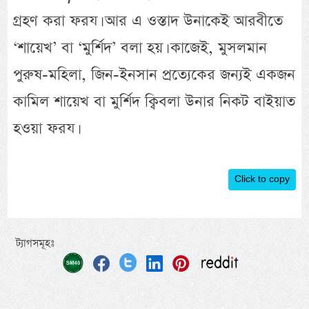
গ্রহণ করা ফরয। আর এ ওস্তাদ উনাকেই আরবীতে
‘শায়েখ’ বা ‘মুর্শিদ’ বলা হয়। কাজেই, মুসলমান
পুরুষ-মহিলা, জিন-ইনসান প্রত্যেকের জন্যই একজন
কামিল শায়েখ বা মুর্শিদ ক্বিবলা উনার নিকট বাইয়াত
হওয়া ফরয।
Click to copy
ট্যাগসমূহঃ