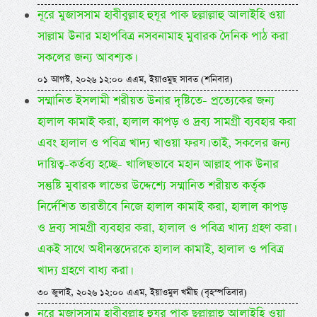
নূরে মুজাসসাম হাবীবুল্লাহ হুযূর পাক ছল্লাল্লাহু আলাইহি ওয়া
সাল্লাম উনার মহাপবিত্র নসবনামাহ মুবারক দৈনিক পাঠ করা
সকলের জন্য আবশ্যক।
০১ আগস্ট, ২০২৬ ১২:০০ এএম, ইয়াওমুছ সাবত (শনিবার)
সম্মানিত ইসলামী শরীয়ত উনার দৃষ্টিতে- প্রত্যেকের জন্য
হালাল কামাই করা, হালাল কাপড় ও দ্রব্য সামগ্রী ব্যবহার করা
এবং হালাল ও পবিত্র খাদ্য খাওয়া ফরয। তাই, সকলের জন্য
দায়িত্ব-কর্তব্য হচ্ছে- খালিছভাবে মহান আল্লাহ পাক উনার
সন্তুষ্টি মুবারক লাভের উদ্দেশ্যে সম্মানিত শরীয়ত কর্তৃক
নির্দেশিত তারতীবে নিজে হালাল কামাই করা, হালাল কাপড়
ও দ্রব্য সামগ্রী ব্যবহার করা, হালাল ও পবিত্র খাদ্য গ্রহণ করা।
একই সাথে অধীনস্তদেরকে হালাল কামাই, হালাল ও পবিত্র
খাদ্য গ্রহণে বাধ্য করা।
৩০ জুলাই, ২০২৬ ১২:০০ এএম, ইয়াওমুল খমীছ (বৃহস্পতিবার)
নূরে মুজাসসাম হাবীবুল্লাহ হুযূর পাক ছল্লাল্লাহু আলাইহি ওয়া