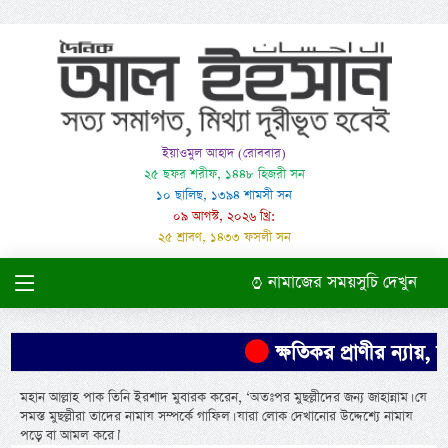
ইয়াওমুল আহাদ (রোববার)
২৫ ছফর শরীফ, ১৪৪৮ হিজরী সন
১০ ছালিছ, ১৩৯৪ শামসী সন
০৯ আগস্ট, ২০২৬ খ্রি:
২৫ শ্রাবণ, ১৪৩৩ ফসলী সন
নামাজের সময়সুচি দেখুন
ক্ষতিকর প্রাণীর ন্যায়, স
মহান আল্লাহ পাক তিনি ইরশাদ মুবারক করেন, ‘অতঃপর মুছল্লীদের জন্য জাহান্নাম। যে
সমস্ত মুছল্লীরা তাদের নামায সম্পর্কে গাফিল। যারা লোক দেখানোর উদ্দেশ্যে নামায
পড়ে বা আমল করে।’