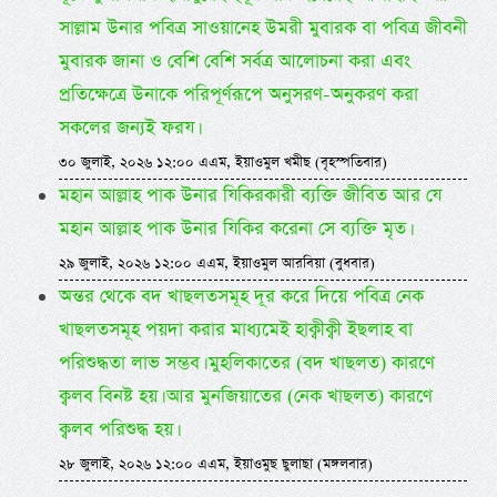
সাল্লাম উনার পবিত্র সাওয়ানেহ উমরী মুবারক বা পবিত্র জীবনী
মুবারক জানা ও বেশি বেশি সর্বত্র আলোচনা করা এবং
প্রতিক্ষেত্রে উনাকে পরিপূর্ণরূপে অনুসরণ-অনুকরণ করা
সকলের জন্যই ফরয।
৩০ জুলাই, ২০২৬ ১২:০০ এএম, ইয়াওমুল খমীছ (বৃহস্পতিবার)
মহান আল্লাহ পাক উনার যিকিরকারী ব্যক্তি জীবিত আর যে
মহান আল্লাহ পাক উনার যিকির করেনা সে ব্যক্তি মৃত।
২৯ জুলাই, ২০২৬ ১২:০০ এএম, ইয়াওমুল আরবিয়া (বুধবার)
অন্তর থেকে বদ খাছলতসমূহ দূর করে দিয়ে পবিত্র নেক
খাছলতসমূহ পয়দা করার মাধ্যমেই হাক্বীক্বী ইছলাহ বা
পরিশুদ্ধতা লাভ সম্ভব। মুহলিকাতের (বদ খাছলত) কারণে
ক্বলব বিনষ্ট হয়। আর মুনজিয়াতের (নেক খাছলত) কারণে
ক্বলব পরিশুদ্ধ হয়।
২৮ জুলাই, ২০২৬ ১২:০০ এএম, ইয়াওমুছ ছুলাছা (মঙ্গলবার)