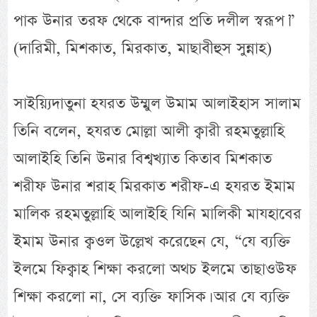
পাক উনার তরফ থেকে বান্দার প্রতি দলীল স্বরূপ।”
(দারিমী, মিশকাত, মিরকাত, মাছাবীহুস সুন্নাহ)
সাইয়্যিদাতুনা হযরত উম্মুল উমাম আলাইহাস সালাম
তিনি বলেন, হযরত মোল্লা আলী ক্বারী রহমতুল্লাহি
আলাইহি তিনি উনার বিশ্বখ্যাত কিতাব মিশকাত
শরীফ উনার শরাহ মিরকাত শরীফ-এ হযরত ইমাম
মালিক রহমতুল্লাহি আলাইহি যিনি মালিকী মাযহাবের
ইমাম উনার ক্বওল উল্লেখ করেছেন যে, “যে ব্যক্তি
ইলমে ফিক্বাহ শিক্ষা করলো অথচ ইলমে তাছাওউফ
শিক্ষা করলো না, সে ব্যক্তি ফাসিক। আর যে ব্যক্তি