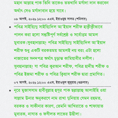
মহান আল্লাহ পাক তিনি তাকেও ততখানি মর্যাদা দান করবেন
অর্থাৎ সেও মর্যাদাবান হয়ে যাবে।
০৮ আগস্ট, ২০২৬ ১২:০০ এএম, ইয়াওমুছ সাবত (শনিবার)
পবিত্র সাইয়্যিদু সাইয়্যিদিল আ’ইয়াদ শরীফ হাক্বীক্বীভাবে
পালন করা হলো সন্তুষ্টিপূর্ণ সর্বশ্রেষ্ঠ ও সর্বোত্তম আমল
মুবারক। সুবহানাল্লাহ! পবিত্র সাইয়্যিদু সাইয়্যিদিল আ’ইয়াদ
শরীফ শুধু একটি বরকতময় আমলই নয় বরং এটা হলো
নাজাতের সনদপত্র অর্থাৎ চূড়ান্ত কামিয়াবীর দলীল।
সুবহানাল্লাহ! যা পবিত্র কুরআন শরীফ, পবিত্র হাদীছ শরীফ ও
পবিত্র ইজমা শরীফ ও পবিত্র ক্বিয়াস শরীফ দ্বারা প্রমাণিত।
০৭ আগস্ট, ২০২৬ ১২:০০ এএম, ইয়াওমুল জুমুয়াহ (শুক্রবার)
নূরে মুজাসসাম হাবীবুল্লাহ হুযূর পাক ছল্লাল্লাহু আলাইহি ওয়া
সাল্লাম উনার অনুকরণে নাম রাখা দুনিয়ায় যেমন রহমত,
বরকত ও সাকীনার কারণ, তেমনি আখিরাতে ও শাফায়াত
মুবারক, নাযাত ও ফযীলত লাভের উছীলা।