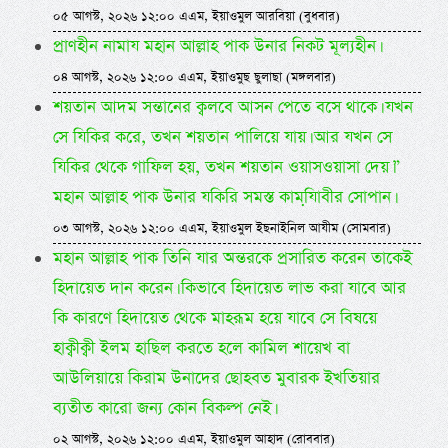
০৫ আগস্ট, ২০২৬ ১২:০০ এএম, ইয়াওমুল আরবিয়া (বুধবার)
প্রাণহীন নামায মহান আল্লাহ পাক উনার নিকট মূল্যহীন।
০৪ আগস্ট, ২০২৬ ১২:০০ এএম, ইয়াওমুছ ছুলাছা (মঙ্গলবার)
শয়তান আদম সন্তানের ক্বলবে আসন পেতে বসে থাকে। যখন
সে যিকির করে, তখন শয়তান পালিয়ে যায়। আর যখন সে
যিকির থেকে গাফিল হয়, তখন শয়তান ওয়াসওয়াসা দেয়।”
মহান আল্লাহ পাক উনার যকিরি সমস্ত কামযি়াবীর সোপান।
০৩ আগস্ট, ২০২৬ ১২:০০ এএম, ইয়াওমুল ইছনাইনিল আযীম (সোমবার)
মহান আল্লাহ পাক তিনি যার অন্তরকে প্রসারিত করেন তাকেই
হিদায়েত দান করেন। কিভাবে হিদায়েত লাভ করা যাবে আর
কি কারণে হিদায়েত থেকে মাহরূম হয়ে যাবে সে বিষয়ে
হাক্বীক্বী ইলম হাছিল করতে হলে কামিল শায়েখ বা
আউলিয়ায়ে কিরাম উনাদের ছোহবত মুবারক ইখতিয়ার
ব্যতীত কারো জন্য কোন বিকল্প নেই।
০২ আগস্ট, ২০২৬ ১২:০০ এএম, ইয়াওমুল আহাদ (রোববার)