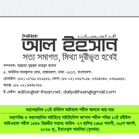
সম্পাদক: আল্লামা মুহম্মদ মাহবুব আলম
৫, আউটার সারকুলার রোড, রাজারবাগ, ঢাকা -১২১৭, বাংলাদেশ।
মোবাইল: (৮৮) ০১৭১৬ ৮৮১৫৫১; ফোন: (৮৮ ০২) ৮৩১৭০১৯, ৮৩১৪৮৪৮, ৮৩১৬৯৫৮;
ফ্যাক্স: (৮৮ ০২) ৯৩৩৮৭৮৮
editor@al-ihsan.net
dailyalihsan@gmail.com
ই-মেইল:
,
মহাসম্মানিত ১২ই রবিউল আউয়াল শরীফ আসতে আর মাত্র
মহাপবিত্র ও মহাসম্মানিত সাইয়্যিদু সাইয়্যিদিল আ’দাদ শরীফ পবিত্র ১২ই রবীউল
©
al-ihsan.net
2007-2026. All Rights Reserved | Developed by:
আউওয়াল শরীফ ১৪৪৮ হিজরীর সম্ভাব্য তারিখ- ২৭ ছালিছ ১৩৯৪ শামসী, ২৬শে আগস্ট,
২০২৬ খৃ:, ইয়াওমুল আরবিয়া (বুধবার)
RAAJRANI Technologies