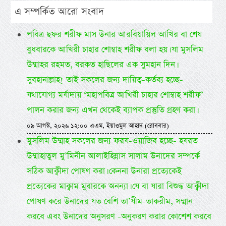
এ সম্পর্কিত আরো সংবাদ
পবিত্র ছফর শরীফ মাস উনার আরবিয়ায়িল আখির বা শেষ
বুধবারকে আখিরী চাহার শোম্বাহ শরীফ বলা হয়। যা মুসলিম
উম্মাহর রহমত, বরকত হাছিলের এক সুমহান দিন।
সুবহানাল্লাহ! তাই সকলের জন্য দায়িত্ব-কর্তব্য হচ্ছে-
যথাযোগ্য মর্যাদায় ‘মহাপবিত্র আখিরী চাহার শোম্বাহ শরীফ’
পালন করার জন্য এখন থেকেই ব্যাপক প্রস্তুতি গ্রহণ করা।
০৯ আগস্ট, ২০২৬ ১২:০০ এএম, ইয়াওমুল আহাদ (রোববার)
মুসলিম উম্মাহ সকলের জন্য ফরয-ওয়াজিব হচ্ছে- হযরত
উম্মাহাতুল মু’মিনীন আলাইহিন্নাস সালাম উনাদের সম্পর্কে
সঠিক আক্বীদা পোষণ করা। কেননা উনারা প্রত্যেকেই
প্রত্যেকের মাক্বাম মুবারকে অনন্যা। যে বা যারা বিশুদ্ধ আক্বীদা
পোষণ করে উনাদের যত বেশি তা’যীম-তাকরীম, সম্মান
করবে এবং উনাদের অনুসরণ -অনুকরণ করার কোশেশ করবে