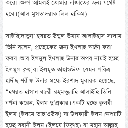
করো। অল্প আমলই তোমার নাজাতের জন্য যথেষ্ট
হবে। (আল মুসতাদরাক লিল হাকিম)
সাইয়্যিদাতুনা হযরত উম্মুল উমাম আলাইহাস সালাম
তিনি বলেন, প্রত্যেকের জন্য ইখলাছ অর্জন করা
ফরয। আর ইলমুল ইখলাছ উনার অপর নামই হচ্ছে
ইলমুল ক্বল্ব্ বা ইলমুত তাছাওউফ। যেমন পবিত্র
হাদীছ শরীফ উনার মধ্যে ইরশাদ মুবারক হয়েছে,
“হযরত হাসান বছরী রহমতুল্লাহি আলাইহি তিনি
বর্ণনা করেন, ইলম দু’প্রকার। একটি হচ্ছে ক্বলবী
ইলম (ইলমে তাছাওউফ) যা উপকারী ইলম। অপরটি
হচ্ছে যবানী ইলম (ইলমে ফিক্বাহ) যা মহান আল্লাহ