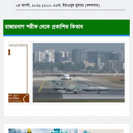
০৪ আগস্ট, ২০২৬ ১২:০০ এএম, ইয়াওমুছ ছুলাছা (মঙ্গলবার)
রাজারবাগ শরীফ থেকে প্রকাশিত কিতাব
Previous
Next