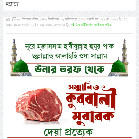
হয়েছে
,
০৮ যিলহজ্জ শরীফ, ১৪৪৭ হিজরী সন, ২৬ ছানী আশার, ১৩৯৩ শামসী সন , ২৬ মে, ২০২৬ খ্রি:, ১২
জৈষ্ঠ্য, ১৪৩৩ ফসলী সন, ইয়াওমুছ ছুলাছা (মঙ্গলবার)
সাইয়্যিদু সাইয়্যিদিল আ’ইয়াদ শরীফ