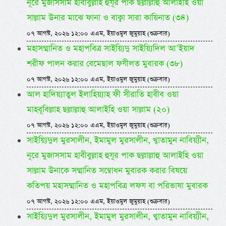
নূরে মুজাসসাম হাবীবুল্লাহ হুযূর পাক ছল্লাল্লাহু আলাইহি ওয়া
সাল্লাম উনার মাঝে ফানা ও বাক্বা সারা কায়িনাত (৩৪)
০৭ আগস্ট, ২০২৬ ১২:০০ এএম, ইয়াওমুল জুমুয়াহ (শুক্রবার)
মহাসম্মানিত ও মহাপবিত্র সাইয়্যিদু সাইয়্যিদিল আ’ইয়াদ
শরীফ পালন করার বেমেছাল ফযীলত মুবারক (৩৮)
০৭ আগস্ট, ২০২৬ ১২:০০ এএম, ইয়াওমুল জুমুয়াহ (শুক্রবার)
আল হাদিয়্যাতুল ইলাহিয়্যাহ ফী সীরাতি হাবীব ওয়া
মাহবূবিল্লাহ ছল্লাল্লাহু আলাইহি ওয়া সাল্লাম (২০)
০৭ আগস্ট, ২০২৬ ১২:০০ এএম, ইয়াওমুল জুমুয়াহ (শুক্রবার)
সাইয়্যিদুল মুরসালীন, ইমামুল মুরসালীন, খ্বাতামুন নাবিয়্যীন,
নূরে মুজাসসাম হাবীবুল্লাহ হুযূর পাক ছল্লাল্লাহু আলাইহি ওয়া
সাল্লাম উনাকে সম্মানিত সম্বোধন মুবারক করার বিষয়ে
কতিপয় মহাসম্মানিত ও মহাপবিত্র লফয বা পরিভাষা মুবারক
০৭ আগস্ট, ২০২৬ ১২:০০ এএম, ইয়াওমুল জুমুয়াহ (শুক্রবার)
সাইয়্যিদুল মুরসালীন, ইমামুল মুরসালীন, খ্বাতামুন নাবিয়্যীন,