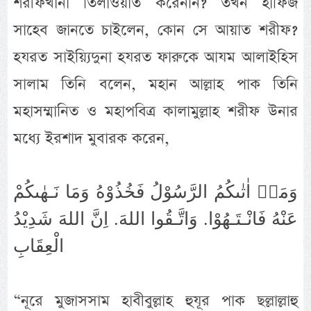
শরীফখানা তিলাওয়াত করেননি? তখন হাফিজ
সাহেব জানতে চাইলেন, কোন সে আয়াত শরীফ?
হযরত সাইয়্যিদুনা হযরত ফারুকে আযম আলাইহিস
সালাম তিনি বলেন, মহান আল্লাহ পাক তিনি
মহাসম্মানিত ও মহাপবিত্র কালামুল্লাহ শরীফ উনার
মধ্যে ইরশাদ মুবারক করেন,
وَمَاۤ اٰتٰىكُمُ الرَّسُوْلُ فَخُذُوْهُ وَمَا نَـهٰىكُمْ
عَنْهُ فَانْـتَـهُوْا. وَاتَّـقُوا اللهَ. اِنَّ اللهَ شَدِيْدُ
الْعِقَابِ
“নূরে মুজাসসাম হাবীবুল্লাহ হুযূর পাক ছল্লাল্লাহু