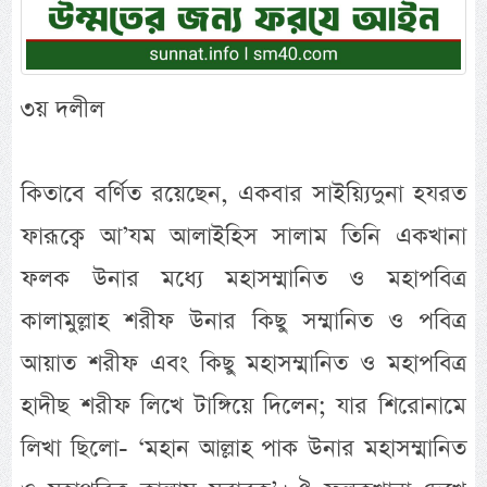
৩য় দলীল
কিতাবে বর্ণিত রয়েছেন, একবার সাইয়্যিদুনা হযরত
ফারূক্বে আ’যম আলাইহিস সালাম তিনি একখানা
ফলক উনার মধ্যে মহাসম্মানিত ও মহাপবিত্র
কালামুল্লাহ শরীফ উনার কিছু সম্মানিত ও পবিত্র
আয়াত শরীফ এবং কিছু মহাসম্মানিত ও মহাপবিত্র
হাদীছ শরীফ লিখে টাঙ্গিয়ে দিলেন; যার শিরোনামে
লিখা ছিলো- ‘মহান আল্লাহ পাক উনার মহাসম্মানিত