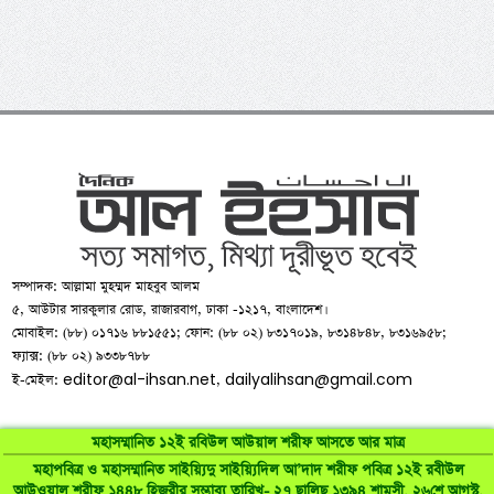
সম্পাদক: আল্লামা মুহম্মদ মাহবুব আলম
৫, আউটার সারকুলার রোড, রাজারবাগ, ঢাকা -১২১৭, বাংলাদেশ।
মোবাইল: (৮৮) ০১৭১৬ ৮৮১৫৫১; ফোন: (৮৮ ০২) ৮৩১৭০১৯, ৮৩১৪৮৪৮, ৮৩১৬৯৫৮;
ফ্যাক্স: (৮৮ ০২) ৯৩৩৮৭৮৮
editor@al-ihsan.net
dailyalihsan@gmail.com
ই-মেইল:
,
মহাসম্মানিত ১২ই রবিউল আউয়াল শরীফ আসতে আর মাত্র
মহাপবিত্র ও মহাসম্মানিত সাইয়্যিদু সাইয়্যিদিল আ’দাদ শরীফ পবিত্র ১২ই রবীউল
আউওয়াল শরীফ ১৪৪৮ হিজরীর সম্ভাব্য তারিখ- ২৭ ছালিছ ১৩৯৪ শামসী, ২৬শে আগস্ট,
©
al-ihsan.net
2007-2026. All Rights Reserved | Developed by: