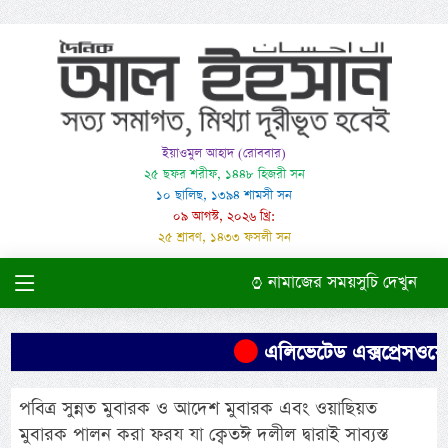
ইয়াওমুল আহাদ (রোববার)
২৫ ছফর শরীফ, ১৪৪৮ হিজরী সন
১০ ছালিছ, ১৩৯৪ শামসী সন
০৯ আগস্ট, ২০২৬ খ্রি:
২৫ শ্রাবণ, ১৪৩৩ ফসলী সন
নামাজের সময়সুচি দেখুন
এলিভেটেড এক্সপ্রেসওয়ের 
পবিত্র সুন্নত মুবারক ও আদেশ মুবারক এবং ওয়াছিয়ত
মুবারক পালন করা ফরয যা ক্বেতঈ দলীল দ্বারাই সাব্যস্ত