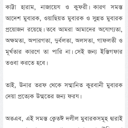
কাট্টা হারাম, নাজায়েয ও কুফরী। কারণ সমস্ত
আদেশ মুবারক, ওয়াছিয়ত মুবারক ও সুন্নত মুবারক
প্রয়োজন রয়েছে। তবে আমরা আমাদের অযোগ্যতা,
অক্ষমতা, অপারগতা, দুর্বলতা, অলসতা, গাফলতী ও
মূর্খতার কারণে তা পারি না। সেই জন্য ইস্তিগফার
তওবা করতে হবে।
তাই, উনার তরফ থেকে সম্মানিত কুরবানী মুবারক
দেয়া প্রত্যেক উম্মতের জন্য ফরয।
অতএব, এই সমস্ত ক্বেতঈ দলীল মুবারকসমূহ দ্বারাই