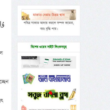
وُل
পবিত্র যাকাত আদায় করলে সম্পদ কমেনা,
বরং বৃদ্ধি পায়।
বিশেষ ওয়েব সাইট লিংকসমূহ
িল
্ছেন
াৎ