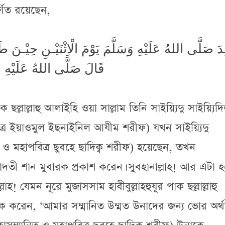
্ণিত রয়েছেন,
ِدَ صَلَّى اللهُ عَلَيْهِ وَسَلَّمَ يَوْمَ الْاِثْنَيْـنِ حِيْـنَ طَ
قَالَ صَلَّى اللهُ عَلَيْهِ وَس
াক ছল্লাল্লাহু আলাইহি ওয়া সাল্লাম তিনি সাইয়্যিদু সাইয়্যিদ
ত্র ইয়াওমুল ইছনাইনিল আযীম শরীফ) যখন সাইয়্যিদু
 ও মহাপবিত্র ছুবহে ছাদিক্ব শরীফ) হয়েছেন, তখন
দতী শান মুবারক প্রকাশ করেন। সুবহানাল্লাহ! আর এটা হচ
! যেমন নূরে মুজাসসাম হাবীবুল্লাহহুযূর পাক ছল্লাল্লাহু
ক করেন, ‘আমার সম্মানিত উম্মত উনাদের জন্য ভোর অর্থ