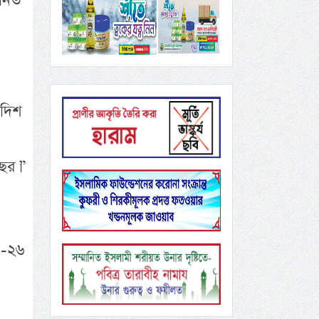
ানিত
িদিশ
বছর।”
৫-২৬