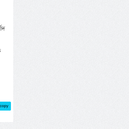
শিদ
ব
 copy