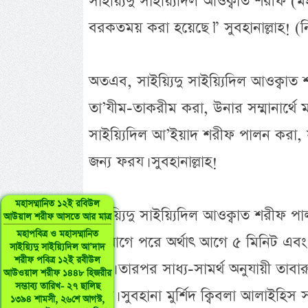
সাইয়্যিদু সাইয়্যিদিল আওক্বাত শরীফ (ম
বরকতময় করা হয়েছে।” সুবহানাল্লাহ! (
অতএব, সাইয়্যিদু সাইয়্যিদিল আওক্বাত 
তা’যীম-তাকরীম করা, উনার সম্মানার্থে ম
সাইয়্যিদিল আ’ইয়াদ শরীফ পালন করা,
জন্য ফরয। সুবহানাল্লাহ!
মহাসম্মানিত ১২ই রবিউল
সাইয়্যিদু সাইয়্যিদিল আওক্বাত শরীফ প
আউয়াল শরীফ আসতে আর মাত্র
মহাপবিত্র ও মহাসম্মানিত
বা আগে পরে অর্থাৎ আগে ৫ মিনিট এবং
সাইয়্যিদু সাইয়্যিদিল আ’দাদ
শরীফ পবিত্র ১২ই রবীউল
করা। তারপর সাধ্য-সামর্থ অনুযায়ী তাব
আউওয়াল শরীফ ১৪৪৮ হিজরীর
সম্ভাব্য তারিখ- ২৭ ছালিছ
নেয়া। সুবহানা মুর্শিদ ক্বিবলা আলাইহিস 
১৩৯৪ শামসী, ২৬শে আগস্ট,