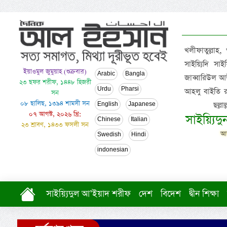
খলীফাতুল্লাহ,
সাইয়্যিদি স
ইয়াওমুল জুমুয়াহ (শুক্রবার)
Arabic
Bangla
জাব্বারিউল আউ
২৩ ছফর শরীফ, ১৪৪৮ হিজরী
Urdu
Pharsi
আহলু বাইতি রসূল
সন
০৮ ছালিছ, ১৩৯৪ শামসী সন
ছল্ল
English
Japanese
০৭ আগস্ট, ২০২৬ খ্রি:
সাইয়্যিদ
Chinese
Italian
২৩ শ্রাবণ, ১৪৩৩ ফসলী সন
আল
Swedish
Hindi
indonesian
সাইয়্যিদুল আ’ইয়াদ শরীফ
দেশ
বিদেশ
দ্বীন শিক্ষা