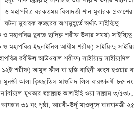
হুযূর পাক ছল্লাল্লাহু আলাইহি ওয়া সাল্লাম উনার মহাসম্ম
ও মহাপবিত্র বরকতময় বিলাদতী শান মুবারক প্রকাশের
ঘটনা মুবারক ফজরের আগমুহূর্তে অর্থাৎ সাইয়্যিদু
 ও মহাপবিত্র ছুবহে ছাদিক্ব শরীফ উনার সময়) সাইয়্যিদু
ত ও মহাপবিত্র ইছনাইনিল আযীম শরীফ) সাইয়্যিদু সাইয়্য
হাপবিত্র রবীউল আউওয়াল শরীফ) সাইয়্যিদু সাইয়্যিদিল
র ১২ই শরীফ) আমুল ফীল বা হস্তি বাহিনী ধ্বংস হওয়ার 
রিল মুনজী আলা ক্বিছ্ছাতিল মাওলিদ লিল বারজানযী ৮৫ নং
 নাবিয়্যিল মুখতার ছল্লাল্লাহু আলাইহি ওয়া সাল্লাম ৩/৫৩৮,
ল আযহার ৩১ নং পৃষ্ঠা, আরবী-উর্দূ মাওলূদে বারযানজী ২