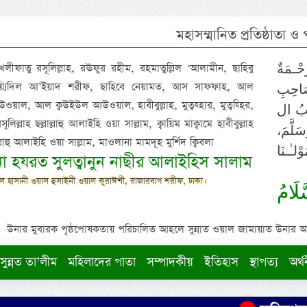
মহাসম্মানিত প্রতিষ্ঠাতা ও
 খলীফাতু রসূলিল্লাহ, রঊফুর রহীম, রহমাতুল্লিল ‘আলামীন, ছাহিবু
حْـمَةٌ
াইয়্যিদিল আ’ইয়াদ শরীফ, ছাহিবে নেয়ামত, আস সাফফাহ, আল
صَاحِبِ
ওয়াল, আল ক্বউইউল আউওয়াল, হাবীবুল্লাহ, মুত্বহ্হার, মুত্বহ্হির,
ِيْبُ ال
িল্লাহ ছল্লাল্লাহু আলাইহি ওয়া সাল্লাম, ক্বায়িম মাক্বামে হাবীবুল্লাহ
سَلَّمَ
াল্লাহু আলাইহি ওয়া সাল্লাম, মাওলানা মামদূহ মুর্শিদ ক্বিবলা
لـٰـنَا
ুনা হযরত সুলত্বানুন নাছীর আলাইহিস সালাম
 হাসানী ওয়াল হুসাইনী ওয়াল কুরাঈশী, রাজারবাগ শরীফ, ঢাকা।
لَامُ
উনার মুবারক পৃষ্ঠপোষকতায় পরিচালিত আহলে সুন্নাত ওয়াল জামায়াত উনার আক্বীদ
সুন্নত তা’লীম
মহিলাদের পাতা
সম্পাদকীয়
ইতিহাস
স্থাপত্য
অর্থ