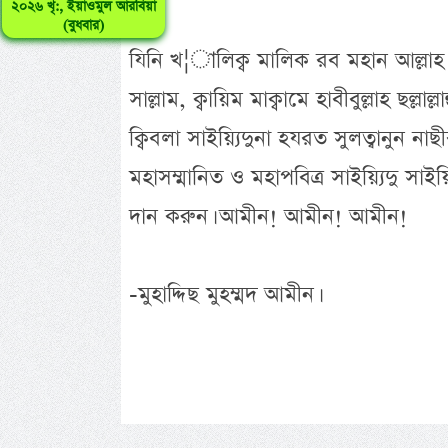
২০২৬ খৃ:, ইয়াওমুল আরবিয়া
(বুধবার)
যিনি খ¦ালিক্ব মালিক রব মহান আল্লাহ প
সাল্লাম, ক্বায়িম মাক্বামে হাবীবুল্লাহ ছল্
ক্বিবলা সাইয়্যিদুনা হযরত সুলত্বানুন 
মহাসম্মানিত ও মহাপবিত্র সাইয়্যিদু সাই
দান করুন। আমীন! আমীন! আমীন!
-মুহাদ্দিছ মুহম্মদ আমীন।