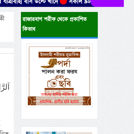
ী বাস উল্টে খাদে
সকাল ৯টার মধ্যে যেসব জেলায় ৬০ কিম
তী
রাজারবাগ শরীফ থেকে প্রকাশিত
কিতাব
Previous
Next
اَلرَّ
একই রানওয়েতে সামরিক-
বেসামরিক ফ্লাইট!