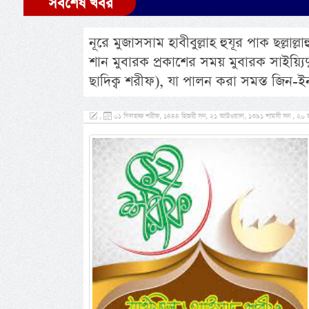
সর্বশেষ খবর
নূরে মুজাসসাম হাবীবুল্লাহ হুযূর পাক ছল্লাল
শান মুবারক প্রকাশের সময় মুবারক সাইয়্যিদ
ছাদিক্ব শরীফ), যা পালন করা সমস্ত জিন
,
০১ যিলহজ্জ শরীফ, ১৪৪৪ হিজরী সন, ২১ আউওয়াল, ১৩৯১ শামসী সন , ২০ জুন