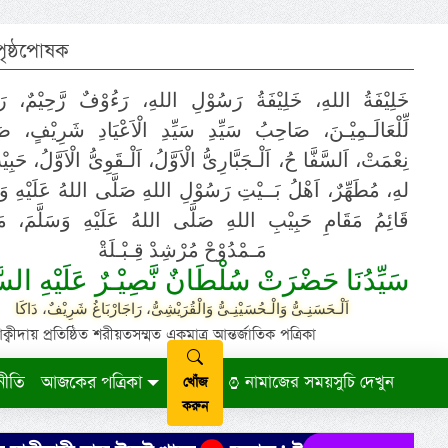
 পৃষ্ঠপোষক
خَلِيْفَةُ اللهِ، خَلِيْفَةُ رَسُوْلِ اللهِ، رَءُوْفٌ رَّحِيْمٌ، رَ
لِّلْعَالَـمِيْـنَ، صَاحِبُ سَيِّدِ سَيِّدِ الْاَعْيَادِ شَرِيْفٍ، 
نِعْمَتْ، اَلسَّفَّا حُ، اَلْـجَبَّارِىُّ الْاَوَّلُ، اَلْـقَوِىُّ الْاَوَّلُ، حَب
لهِ، مُطَهِّرٌ، اَهْلُ بَــيْتِ رَسُوْلِ اللهِ صَلَّى اللهُ عَلَيْهِ وَ،
قَائِمُ مَقَامِ حَبِيْبِ اللهِ صَلَّى اللهُ عَلَيْهِ وَسَلَّمَ، مَوْ
مَـمْدُوْحْ مُرْشِدْ قِـبْـلَةْ
سَيِّدُنَا حَضْرَتْ سُلْطَانٌ نَّصِيْـرٌ عَلَيْهِ السَّ
اَلْـحَسَنِـىُّ وَالْـحُسَيْنِـىُّ وَالْقُرَيْشِىُّ، رَاجَارْبَاغُ شَرِيْفٌ، دَاكَا
ায় প্রতিষ্ঠিত শরীয়তসম্মত একমাত্র আন্তর্জাতিক পত্রিকা
নীতি
আজকের পত্রিকা
নামাজের সময়সুচি দেখুন
খোঁজ
করুন