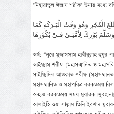
‘নিহায়াতুল ঈজায শরীফ’ উনার মধ্যে বর
لَعَ الْفَجْرِ وَهُوَ وَقْتُ الْبَـرَكَةِ كَمَا
َلَّمَ بُوْرِكَ لِاُمَّتِـىْ فِـىْ بُكُوْرِهَا
অর্থ: “নূরে মুজাসসাম হাবীবুল্লাহ হুযূর প
আইয়্যাম শরীফ (মহাসম্মানিত ও মহাপবি
সাইয়্যিদিল আওক্বাত শরীফ (মহাসম্মানত
মহাসম্মানিত ও মহাপবিত্র বরকতময় বিলা
অত্যন্ত বরকতময় সময় মুবারক। সুবহানাল্লাহ
আলাইহি ওয়া সাল্লাম তিনি ইরশাদ মুবার