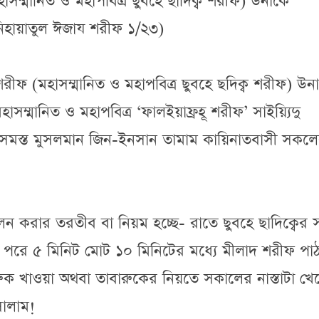
হাসম্মানিত ও মহাপবিত্র ছুবহে ছাদিক্ব শরীফ) উনাকে
নিহায়াতুল ঈজায শরীফ ১/২৩)
শরীফ (মহাসম্মানিত ও মহাপবিত্র ছুবহে ছদিক্ব শরীফ) উন
হাসম্মানিত ও মহাপবিত্র ‘ফালইয়াফ্রহূ শরীফ’ সাইয়্যিদু
 সমস্ত মুসলমান জিন-ইনসান তামাম কায়িনাতবাসী সকল
ালন করার তরতীব বা নিয়ম হচ্ছে- রাতে ছুবহে ছাদিক্বের
 পরে ৫ মিনিট মোট ১০ মিনিটের মধ্যে মীলাদ শরীফ পা
ারুক খাওয়া অথবা তাবারুকের নিয়তে সকালের নাস্তাটা খে
সালাম!