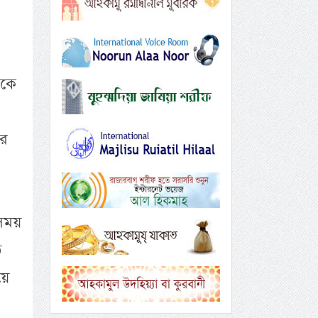
াকে
ের
 সময়
ঠ
য়ে