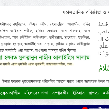
মহাসম্মানিত প্রতিষ্ঠাতা ও
 খলীফাতু রসূলিল্লাহ, রঊফুর রহীম, রহমাতুল্লিল ‘আলামীন, ছাহিবু
حْـمَةٌ
াইয়্যিদিল আ’ইয়াদ শরীফ, ছাহিবে নেয়ামত, আস সাফফাহ, আল
صَاحِبِ
ওয়াল, আল ক্বউইউল আউওয়াল, হাবীবুল্লাহ, মুত্বহ্হার, মুত্বহ্হির,
ِيْبُ ال
িল্লাহ ছল্লাল্লাহু আলাইহি ওয়া সাল্লাম, ক্বায়িম মাক্বামে হাবীবুল্লাহ
سَلَّمَ
াল্লাহু আলাইহি ওয়া সাল্লাম, মাওলানা মামদূহ মুর্শিদ ক্বিবলা
لـٰـنَا
ুনা হযরত সুলত্বানুন নাছীর আলাইহিস সালাম
 হাসানী ওয়াল হুসাইনী ওয়াল কুরাঈশী, রাজারবাগ শরীফ, ঢাকা।
لَامُ
উনার মুবারক পৃষ্ঠপোষকতায় পরিচালিত আহলে সুন্নাত ওয়াল জামায়াত উনার আক্বীদ
সুন্নত তা’লীম
মহিলাদের পাতা
সম্পাদকীয়
ইতিহাস
স্থাপত্য
অর্থ