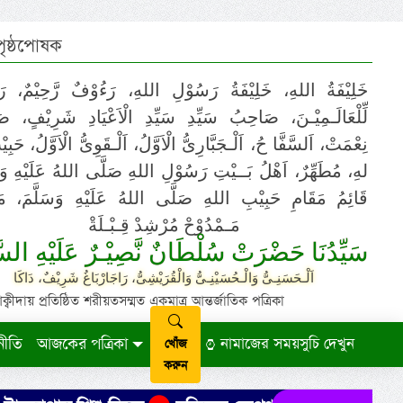
 পৃষ্ঠপোষক
خَلِيْفَةُ اللهِ، خَلِيْفَةُ رَسُوْلِ اللهِ، رَءُوْفٌ رَّحِيْمٌ، رَ
لِّلْعَالَـمِيْـنَ، صَاحِبُ سَيِّدِ سَيِّدِ الْاَعْيَادِ شَرِيْفٍ، 
نِعْمَتْ، اَلسَّفَّا حُ، اَلْـجَبَّارِىُّ الْاَوَّلُ، اَلْـقَوِىُّ الْاَوَّلُ، حَب
لهِ، مُطَهِّرٌ، اَهْلُ بَــيْتِ رَسُوْلِ اللهِ صَلَّى اللهُ عَلَيْهِ وَ،
قَائِمُ مَقَامِ حَبِيْبِ اللهِ صَلَّى اللهُ عَلَيْهِ وَسَلَّمَ، مَوْ
مَـمْدُوْحْ مُرْشِدْ قِـبْـلَةْ
سَيِّدُنَا حَضْرَتْ سُلْطَانٌ نَّصِيْـرٌ عَلَيْهِ السَّ
اَلْـحَسَنِـىُّ وَالْـحُسَيْنِـىُّ وَالْقُرَيْشِىُّ، رَاجَارْبَاغُ شَرِيْفٌ، دَاكَا
ায় প্রতিষ্ঠিত শরীয়তসম্মত একমাত্র আন্তর্জাতিক পত্রিকা
নীতি
আজকের পত্রিকা
নামাজের সময়সুচি দেখুন
খোঁজ
করুন