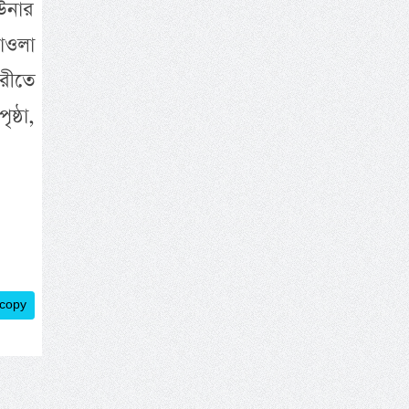
 উনার
াওলা
রীতে
্ঠা,
 copy