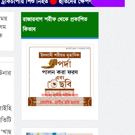
য় শিশু নিহত
হুতিদের ক্ষেপণাস্ত্র হামলায় ৩০ ইয়েমেনি স
কতময়
রাজারবাগ শরীফ থেকে প্রকাশিত
’যম
কিতাব
ক
উনার
Previous
Next
একই রানওয়েতে সামরিক-
বেসামরিক ফ্লাইট!
লাইহি
তিটি
‘খাছ