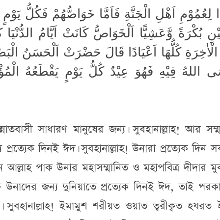
ا لِعُمُوْمِ اَهْلِ الْجَنَّةِ فَاَمَّا خَوَاصُّهُمْ فَكُلُّ يَوْمٍ ل
َيْنِ بُكْرَةً وَّعَشِيًّا اَلْخَوَاصُّ كَانَتْ اَيَّامُ الدُّنْيَا ك
ْاٰخِرَةِ كُلُّهَا اَعْيَادًا قَالَ حَضْرَتْ اَلْحَسَنُ الْبَصْر
َى اللهُ فِيْهِ فَهُوَ عِيْدٌ كُلُّ يَوْمٍ يَقْطَعُهُ الْم
ন্নাতবাসী সাধারণ মানুষের জন্য। সুবহানাল্লাহ! আর সম্
্য প্রত্যেক দিনই ঈদ। সুবহানাল্লাহ! উনারা প্রত্যেক দিন 
ান আল্লাহ পাক উনার মহাসম্মানিত ও মহাপবিত্র দীদার ম
্তি উনাদের জন্য দুনিয়াতে প্রত্যেক দিনই ঈদ, তাই পর
 সুবহানাল্লাহ! ইমামুশ শরীয়ত ওয়াত ত্বরীক্বত হযরত