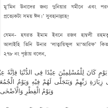
মু’মিন উনাদের জন্য দুনিয়ার যমীনে এবং পর
প্রত্যেকটা সময় ঈদ। ’ সুবহানাল্লাহ!
যেমন- হযরত ইমাম ইবনে রজব হাম্বলী রহমতুল্
আলাইহি তিনি উনার ‘লাত্বায়িফুল মা‘আরিফ’ কিত
২৭৮ নং পৃষ্ঠায় বলেন,
يَوْمٍ كَانَ لِلْمُسْلِمِيْنَ عِيْدًا فِى الدُّنْيَا فِاِنَّهٗ عِيْ
زِيَارَةِ رَبِّهِمْ وَيَتَجَلّٰى لَهُمْ فِيْهِ وَيَوْمُ الْجُمُع
وَيَوْمُ الْفِطْرِ وَالْاَضْحٰى يُج