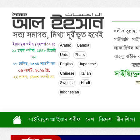
খলীফাতুল্লাহ,
সাইয়্যিদি স
ইয়াওমুল খমীছ (বৃহস্পতিবার)
Arabic
Bangla
জাব্বারিউল আউ
২২ ছফর শরীফ, ১৪৪৮ হিজরী
Urdu
Pharsi
আহলু বাইতি রসূল
সন
০৭ ছালিছ, ১৩৯৪ শামসী সন
ছল্ল
English
Japanese
০৬ আগস্ট, ২০২৬ খ্রি:
সাইয়্যিদ
Chinese
Italian
২২ শ্রাবণ, ১৪৩৩ ফসলী সন
আল
Swedish
Hindi
indonesian
সাইয়্যিদুল আ’ইয়াদ শরীফ
দেশ
বিদেশ
দ্বীন শিক্ষা