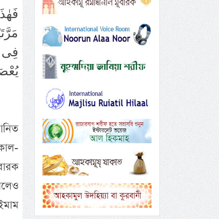
فَهٰذَ
مَرَّت
فِى ال
يُعْص
মানিত
সকাল-
ুবারক
কালেও
 ইমাম