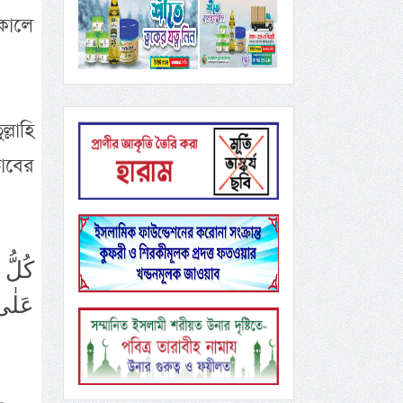
কালে
লাহি
াবের
كُلُّ 
عَلٰى 