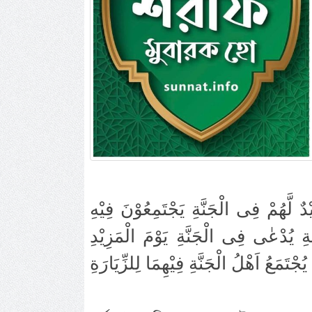
دٌ لَّهُمْ فِى الْجَنَّةِ يَجْتَمِعُوْنَ فِيْهِ
َةِ يُدْعٰى فِى الْجَنَّةِ يَوْمَ الْمَزِيْدِ
ْتَمَعُ اَهْلُ الْجَنَّةِ فِيْهِمَا لِلزِّيَارَةِ