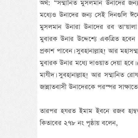
অর্থ: “সম্মানিত মুসলমান উনাদের জন্
মধ্যেও উনাদের জন্য সেই দিনগুলি ঈদে
মুসলমান উনারা উনাদের রব তা‘য়ালা 
মুবারক উনার উদ্দেশ্যে একত্রিত হবে
প্রকাশ পাবেন। সুবহানাল্লাহ! আর মহাসম্
মুবারক উনার মধ্যে দাওয়াত দেয়া হবে। 
মাযীদ। সুবহানাল্লাহ! আর সম্মানিত র
জান্নাতবাসী উনাদেরকে পরস্পর সাক্ষাতের
তারপর হযরত ইমাম ইবনে রজব হাম্বলী
কিতাবের ২৭৮ নং পৃষ্ঠায় বলেন,