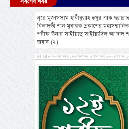
সর্বশেষ খবর
নূরে মুজাসসাম হাবীবুল্লাহ হুযূর পাক ছল্লা
বিলাদতী শান মুবারক প্রকাশের মহাসম্মানিত
শরীফ উনার সাইয়্যিদু সাইয়্যিদিল আ’দাদ 
জবাব (২)
,
১৪ শাওওয়াল শরীফ, ১৪৪৬ হিজরী সন, ১৪ হাদি আশির, ১৩৯২ শামসী সন , ১৩ 