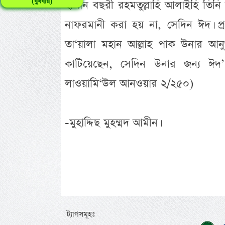
(বুধবার)
হাসান বছরী রহমতুল্লাহি আলাইহি তিনি
নাফরমানী করা হয় না, সেদিন ঈদ। প্র
তা‘য়ালা মহান আল্লাহ পাক উনার আনু
কাটিয়েছেন, সেদিন উনার জন্য ঈদ’। 
লাওয়ামি‘উল আনওয়ার ২/২৫০)
-মুহাদ্দিছ মুহম্মদ আমীন।
ট্যাগসমূহঃ