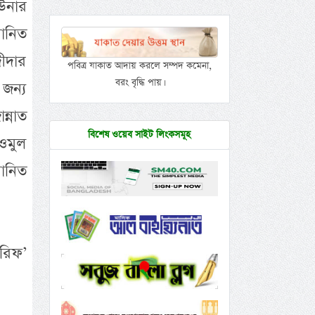
 উনার
মানিত
ীদার
পবিত্র যাকাত আদায় করলে সম্পদ কমেনা,
বরং বৃদ্ধি পায়।
জন্য
ন্নাত
বিশেষ ওয়েব সাইট লিংকসমূহ
াওমুল
মানিত
রিফ’