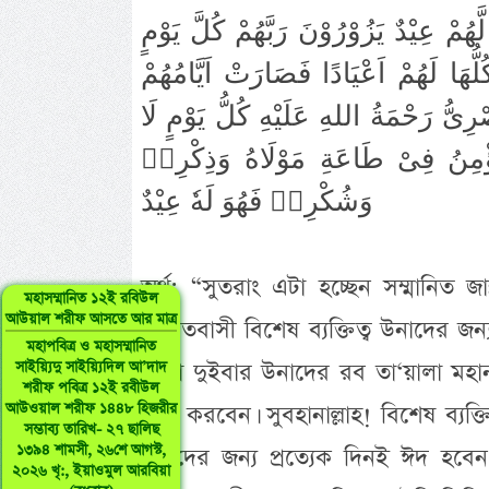
َّهُمْ عِيْدٌ يَزُوْرُوْنَ رَبَّهُمْ كُلَّ يَوْمٍ
ُلُّهَا لَهُمْ اَعْيَادًا فَصَارَتْ اَيَّامُهُمْ
ِىُّ رَحْمَةُ اللهِ عَلَيْهِ كُلُّ يَوْمٍ لَا
ُؤْمِنُ فِىْ طَاعَةِ مَوْلَاهُ وَذِكْرِهٖ
وَشُكْرِهٖ فَهُوَ لَهٗ عِيْدٌ
অর্থ: “সুতরাং এটা হচ্ছেন সম্মানিত জা
মহাসম্মানিত ১২ই রবিউল
আউয়াল শরীফ আসতে আর মাত্র
জান্নাতবাসী বিশেষ ব্যক্তিত্ব উনাদের জন
মহাপবিত্র ও মহাসম্মানিত
সন্ধ্যা দুইবার উনাদের রব তা‘য়ালা মহ
সাইয়্যিদু সাইয়্যিদিল আ’দাদ
শরীফ পবিত্র ১২ই রবীউল
আউওয়াল শরীফ ১৪৪৮ হিজরীর
লাভ করবেন। সুবহানাল্লাহ! বিশেষ ব্যক
সম্ভাব্য তারিখ- ২৭ ছালিছ
১৩৯৪ শামসী, ২৬শে আগস্ট,
উনাদের জন্য প্রত্যেক দিনই ঈদ হবেন।
২০২৬ খৃ:, ইয়াওমুল আরবিয়া