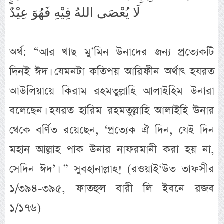
لَا يُعْصَى اللهُ فِيْهِ فَهُوَ عِيْدٌ
অর্থ: “আর খাছ মু’মিন উনাদের জন্য প্রত্যেকটি
দিনই ঈদ। যেমনটা কতিপয় আরিফীন অর্থাৎ হযরত
আউলিয়ায়ে কিরাম রহমতুল্লাহি আলাইহিম উনারা
বলেছেন। হযরত হারিম রহমতুল্লাহি আলাইহি উনার
থেকে বর্ণিত রয়েছেন, ‘প্রত্যেক ঐ দিন, যেই দিন
মহান আল্লাহ পাক উনার নাফরমানী করা হয় না,
সেদিন ঈদ’। ” সুবহানাল্লাহ! (রওয়াই‘উত তাফসীর
১/৩৯৪-৩৯৫, ফাতহুল বারী লি ইবনে রজব
১/১৭৬)