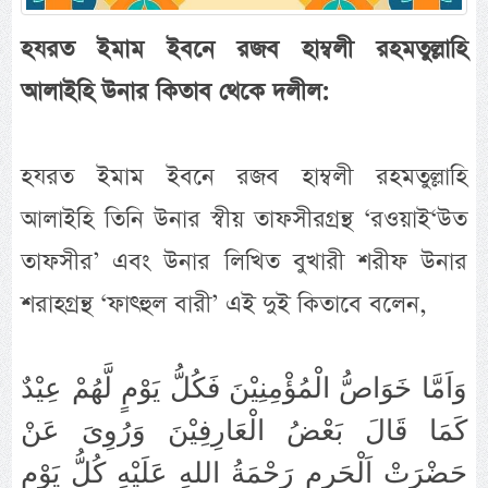
হযরত ইমাম ইবনে রজব হাম্বলী রহমতুল্লাহি
আলাইহি উনার কিতাব থেকে দলীল:
হযরত ইমাম ইবনে রজব হাম্বলী রহমতুল্লাহি
আলাইহি তিনি উনার স্বীয় তাফসীরগ্রন্থ ‘রওয়াই‘উত
তাফসীর’ এবং উনার লিখিত বুখারী শরীফ উনার
শরাহগ্রন্থ ‘ফাত্হুল বারী’ এই দুই কিতাবে বলেন,
وَاَمَّا خَوَاصُّ الْمُؤْمِنِيْنَ فَكُلُّ يَوْمٍ لَّهُمْ عِيْدٌ
كَمَا قَالَ بَعْضُ الْعَارِفِيْنَ وَرُوِىَ عَنْ
حَضْرَتْ اَلْحَرِمِ رَحْمَةُ اللهِ عَلَيْهِ كُلُّ يَوْمٍ