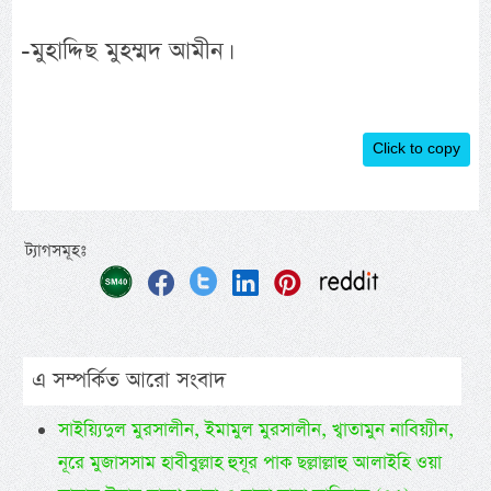
-মুহাদ্দিছ মুহম্মদ আমীন।
Click to copy
ট্যাগসমূহঃ
এ সম্পর্কিত আরো সংবাদ
সাইয়্যিদুল মুরসালীন, ইমামুল মুরসালীন, খ্বাতামুন নাবিয়্যীন,
নূরে মুজাসসাম হাবীবুল্লাহ হুযূর পাক ছল্লাল্লাহু আলাইহি ওয়া