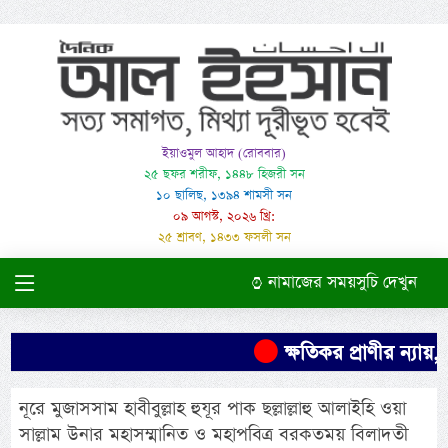
ইয়াওমুল আহাদ (রোববার)
২৫ ছফর শরীফ, ১৪৪৮ হিজরী সন
১০ ছালিছ, ১৩৯৪ শামসী সন
০৯ আগস্ট, ২০২৬ খ্রি:
২৫ শ্রাবণ, ১৪৩৩ ফসলী সন
নামাজের সময়সুচি দেখুন
ক্ষতিকর প্রাণীর ন্যায়,
নূরে মুজাসসাম হাবীবুল্লাহ হুযূর পাক ছল্লাল্লাহু আলাইহি ওয়া
সাল্লাম উনার মহাসম্মানিত ও মহাপবিত্র বরকতময় বিলাদতী