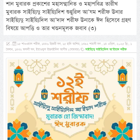
শান মুবারক প্রকাশের মহাসম্মানিত ও মহাপবিত্র তারীখ
মুবারক সাইয়্যিদু সাইয়্যিদিশ শুহূরিল আ’যম শরীফ উনার
সাইয়্যিদু সাইয়্যিদিল আ’দাদ শরীফ উনাকে ঈদ হিসেবে গ্রহণ
বিষয়ে আপত্তি ও তার খন্ডনমূলক জবাব (৩)
,
১৫ শাওওয়াল শরীফ, ১৪৪৬ হিজরী সন, ১৫ হাদি আশির, ১৩৯২ শামসী সন , ১৪ এপ্রিল, ২০২৫ খ্রি:, ১
বৈশাখ, ১৪৩২ ফসলী সন, ইয়াওমুল ইছনাইনিল আযীম (সোমবার)
সাইয়্যিদু সাইয়্যিদিল আ’ইয়াদ শরীফ