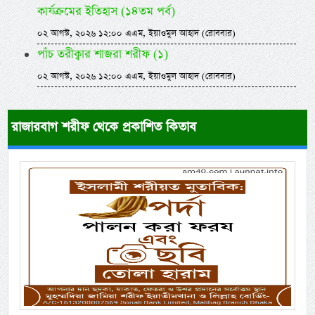
কার্যক্রমের ইতিহাস (১৪তম পর্ব)
০২ আগস্ট, ২০২৬ ১২:০০ এএম, ইয়াওমুল আহাদ (রোববার)
পাঁচ তরীক্বার শাজরা শরীফ (১)
০২ আগস্ট, ২০২৬ ১২:০০ এএম, ইয়াওমুল আহাদ (রোববার)
রাজারবাগ শরীফ থেকে প্রকাশিত কিতাব
Previous
Next