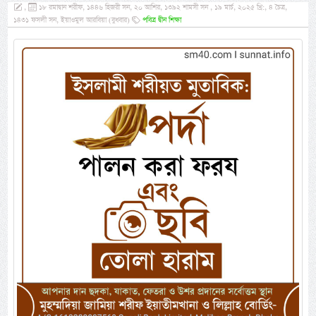
,
১৮ রমাদ্বান শরীফ, ১৪৪৬ হিজরী সন, ২০ আশির, ১৩৯২ শামসী সন , ১৯ মার্চ, ২০২৫ খ্রি:, ৪ চৈত্র,
১৪৩১ ফসলী সন, ইয়াওমুল আরবিয়া (বুধবার)
পবিত্র দ্বীন শিক্ষা