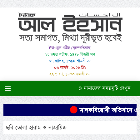
ইয়াওমুল খমীছ (বৃহস্পতিবার)
২২ ছফর শরীফ, ১৪৪৮ হিজরী সন
০৭ ছালিছ, ১৩৯৪ শামসী সন
০৬ আগস্ট, ২০২৬ খ্রি:
২২ শ্রাবণ, ১৪৩৩ ফসলী সন
নামাজের সময়সুচি দেখুন
মাদকবিরোধী অভিযানে এক ব্
ছবি তোলা হারাম ও নাজায়িজ