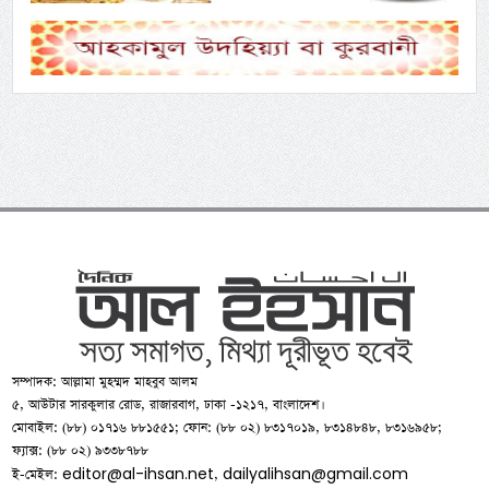
সম্পাদক: আল্লামা মুহম্মদ মাহবুব আলম
৫, আউটার সারকুলার রোড, রাজারবাগ, ঢাকা -১২১৭, বাংলাদেশ।
মোবাইল: (৮৮) ০১৭১৬ ৮৮১৫৫১; ফোন: (৮৮ ০২) ৮৩১৭০১৯, ৮৩১৪৮৪৮, ৮৩১৬৯৫৮;
ফ্যাক্স: (৮৮ ০২) ৯৩৩৮৭৮৮
editor@al-ihsan.net
dailyalihsan@gmail.com
ই-মেইল:
,