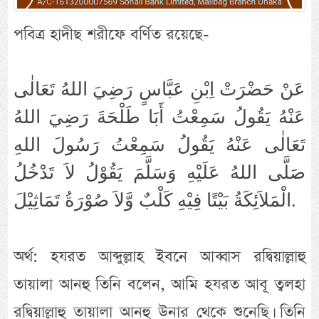
পবিত্র হাদীছ শরীফে বর্ণিত রয়েছে-
عَنْ حَضْرَتْ اِبْنِ عَبَّاسٍ رَضِيَ اللهُ تَعَالٰى
عَنْهُ يَقُولُ سَمِعْتُ أَبَا طَلْحَةَ رَضِيَ اللهُ
تَعَالٰى عَنْهُ يَقُولُ سَمِعْتُ رَسُولَ اللهِ
صَلَّى اللهُ عَلَيْهِ وَسَلَّمَ يَقُوْلُ لاَ تَدْخُلُ
الْمَلاَئِكَةُ بَيْتًا فِيْهِ كَلْبٌ وَّلاَ صُوْرَةُ تَمَاثِيْلَ.
অর্থ: হযরত আব্দুল্লাহ ইবনে আব্বাস রদ্বিয়াল্লাহু
তায়ালা আনহু তিনি বলেন, আমি হযরত আবূ ত্বলহা
রদ্বিয়াল্লাহু তায়ালা আনহু উনার থেকে শুনেছি। তিনি