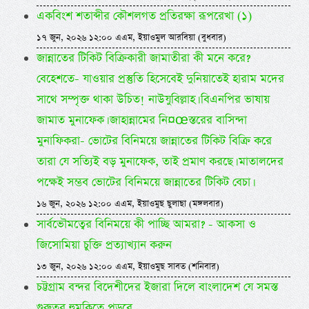
একবিংশ শতাব্দীর কৌশলগত প্রতিরক্ষা রূপরেখা (১)
১৭ জুন, ২০২৬ ১২:০০ এএম, ইয়াওমুল আরবিয়া (বুধবার)
জান্নাতের টিকিট বিক্রিকারী জামাতীরা কী মনে করে?
বেহেশতে- যাওয়ার প্রস্তুতি হিসেবেই দুনিয়াতেই হারাম মদের
সাথে সম্পৃক্ত থাকা উচিত! নাউযুবিল্লাহ। বিএনপির ভাষায়
জামাত মুনাফেক। জাহান্নামের নি¤œস্তরের বাসিন্দা
মুনাফিকরা- ভোটের বিনিময়ে জান্নাতের টিকিট বিক্রি করে
তারা যে সত্যিই বড় মুনাফেক, তাই প্রমাণ করছে। মাতালদের
পক্ষেই সম্ভব ভোটের বিনিময়ে জান্নাতের টিকিট বেচা।
১৬ জুন, ২০২৬ ১২:০০ এএম, ইয়াওমুছ ছুলাছা (মঙ্গলবার)
সার্বভৌমত্বের বিনিময়ে কী পাচ্ছি আমরা? - আকসা ও
জিসোমিয়া চুক্তি প্রত্যাখ্যান করুন
১৩ জুন, ২০২৬ ১২:০০ এএম, ইয়াওমুছ সাবত (শনিবার)
চট্টগ্রাম বন্দর বিদেশীদের ইজারা দিলে বাংলাদেশ যে সমস্ত
গুরুতর হুমকিতে পড়বে