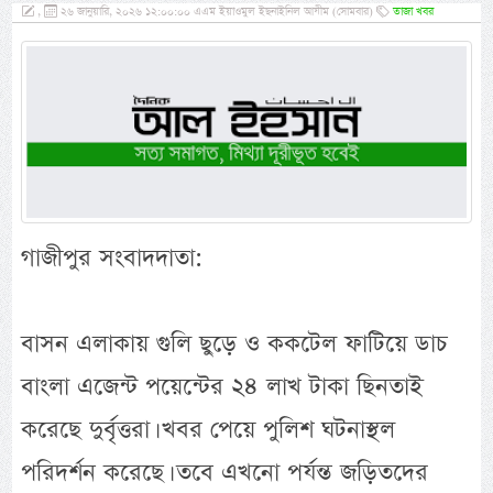
,
২৬ জানুয়ারি, ২০২৬ ১২:০০:০০ এএম ইয়াওমুল ইছনাইনিল আযীম (সোমবার)
তাজা খবর
গাজীপুর সংবাদদাতা:
বাসন এলাকায় গুলি ছুড়ে ও ককটেল ফাটিয়ে ডাচ
বাংলা এজেন্ট পয়েন্টের ২৪ লাখ টাকা ছিনতাই
করেছে দুর্বৃত্তরা। খবর পেয়ে পুলিশ ঘটনাস্থল
পরিদর্শন করেছে। তবে এখনো পর্যন্ত জড়িতদের