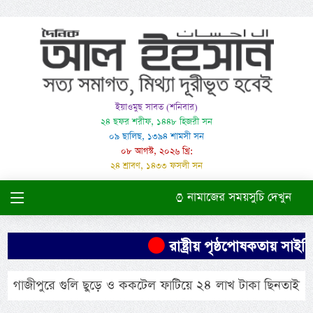
ইয়াওমুছ সাবত (শনিবার)
২৪ ছফর শরীফ, ১৪৪৮ হিজরী সন
০৯ ছালিছ, ১৩৯৪ শামসী সন
০৮ আগস্ট, ২০২৬ খ্রি:
২৪ শ্রাবণ, ১৪৩৩ ফসলী সন
নামাজের সময়সুচি দেখুন
রাষ্ট্রীয় পৃষ্ঠপোষকতায় সা
গাজীপুরে গুলি ছুড়ে ও ককটেল ফাটিয়ে ২৪ লাখ টাকা ছিনতাই