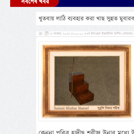
সর্বশেষ খবর
খুতবায় লাঠি ব্যবহার করা খাছ সুন্নত মুবার
,
১৭ নভেম্বর, ২০২৫ ১২:০০:০০ এএম ইয়াওমুল ইছনাইনিল আযীম (সোমবার)
কেননা পবিত্র হাদীছ শরীফ উনার মধ্যে উ