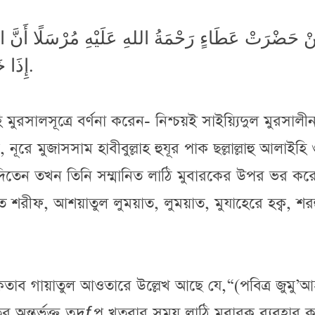
ْ حَضْرَتْ عَطَاءٍ رَحْمَةُ اللهِ عَلَيْهِ مُرْسَلًا أَنَّ النّ
إِذَا خَطَبَ يَعْتَمِدُ عَلٰى عَنْزَتِهِ اعْتِمَادًا.
ুরসালসূত্রে বর্ণনা করেন- নিশ্চয়ই সাইয়্যিদুল মুরসালী
ূরে মুজাসসাম হাবীবুল্লাহ হুযূর পাক ছল্লাল্লাহু আলাইহি
ক দিতেন তখন তিনি সম্মানিত লাঠি মুবারকের উপর ভর কর
 শরীফ, আশয়াতুল লুময়াত, লুময়াত, মুযাহেরে হক্ব, শরহ
ত কিতাব গায়াতুল আওতারে উল্লেখ আছে যে,“(পবিত্র জুমু’
ের অন্তর্ভুক্ত তদ্রƒপ খুতবার সময় লাঠি মুবারক ব্যবহার 