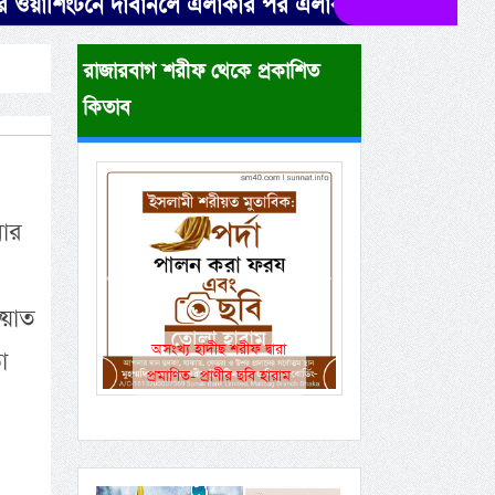
টনে দাবানলে এলাকার পর এলাকা বাড়ি-গাড়িসহ এভাবেই পুড়
রাজারবাগ শরীফ থেকে প্রকাশিত
কিতাব
নার
Previous
Next
্য়াত
একই রানওয়েতে সামরিক-
া
বেসামরিক ফ্লাইট!
,