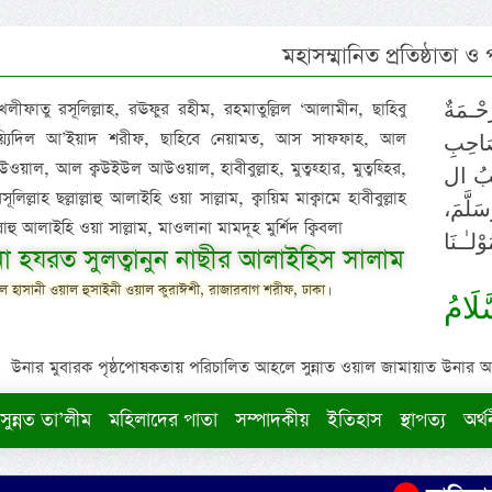
মহাসম্মানিত প্রতিষ্ঠাতা ও
 খলীফাতু রসূলিল্লাহ, রঊফুর রহীম, রহমাতুল্লিল ‘আলামীন, ছাহিবু
حْـمَةٌ
াইয়্যিদিল আ’ইয়াদ শরীফ, ছাহিবে নেয়ামত, আস সাফফাহ, আল
صَاحِبِ
ওয়াল, আল ক্বউইউল আউওয়াল, হাবীবুল্লাহ, মুত্বহ্হার, মুত্বহ্হির,
ِيْبُ ال
িল্লাহ ছল্লাল্লাহু আলাইহি ওয়া সাল্লাম, ক্বায়িম মাক্বামে হাবীবুল্লাহ
سَلَّمَ
াল্লাহু আলাইহি ওয়া সাল্লাম, মাওলানা মামদূহ মুর্শিদ ক্বিবলা
لـٰـنَا
ুনা হযরত সুলত্বানুন নাছীর আলাইহিস সালাম
 হাসানী ওয়াল হুসাইনী ওয়াল কুরাঈশী, রাজারবাগ শরীফ, ঢাকা।
لَامُ
উনার মুবারক পৃষ্ঠপোষকতায় পরিচালিত আহলে সুন্নাত ওয়াল জামায়াত উনার আক্বীদ
সুন্নত তা’লীম
মহিলাদের পাতা
সম্পাদকীয়
ইতিহাস
স্থাপত্য
অর্থ