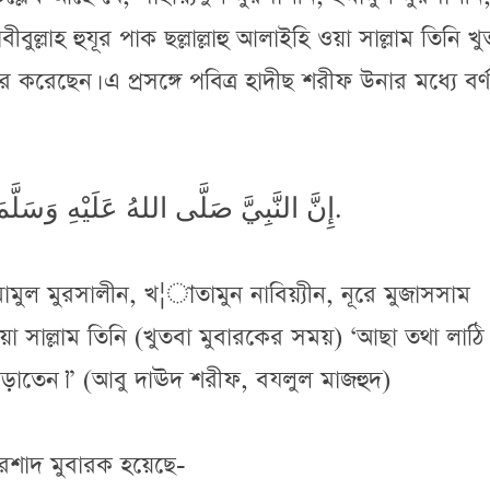
ুল্লাহ হুযূর পাক ছল্লাল্লাহু আলাইহি ওয়া সাল্লাম তিনি খু
 করেছেন। এ প্রসঙ্গে পবিত্র হাদীছ শরীফ উনার মধ্যে বর্
إِنَّ النَّبِيَّ صَلَّى اللهُ عَلَيْهِ وَسَلَّمَ قَامَ مُتَوَكِّئًا عَلَى عَصًا أَوْ قَوْسٍ.
ইমামুল মুরসালীন, খ¦াতামুন নাবিয়্যীন, নূরে মুজাসসাম
হি ওয়া সাল্লাম তিনি (খুতবা মুবারকের সময়) ‘আছা তথা লাঠি
ড়াতেন।” (আবু দাঊদ শরীফ, বযলুল মাজহুদ)
ইরশাদ মুবারক হয়েছে-