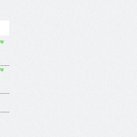
াফ
াফ