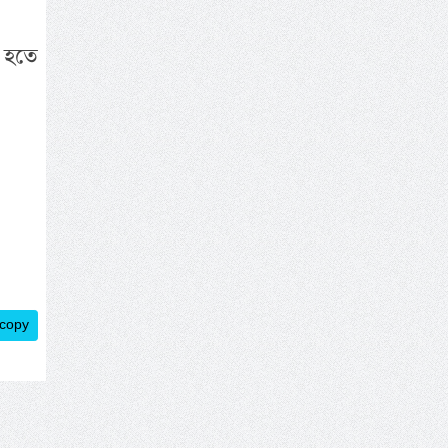
 হতে
 copy