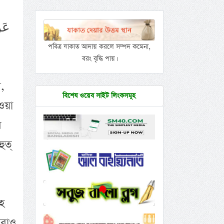
عَن
পবিত্র যাকাত আদায় করলে সম্পদ কমেনা,
বরং বৃদ্ধি পায়।
ন,
বিশেষ ওয়েব সাইট লিংকসমূহ
 ওয়া
ে
ুত্
আহ
করাও