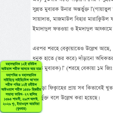
সুন্নত মুবারক উনার অন্তর্ভুক্ত।”(গায়া
সায়াদাত, মাজমাউল বিহার মারাক্বিউল 
ইমাদাদুল ফতওয়া ও ইমদাদুল আহ্কামে 
এরপর শরহে বেক্বায়াতেও উল্লেখ আছে, 
ধনুক হাতে (ভর করে) দাঁড়ানো অধিকতর 
মহাসম্মানিত ১২ই রবিউল
সুন্নত মুবারক)।” (শরহে বেকায়া ১ম জিঃ
আউয়াল শরীফ আসতে আর মাত্র
মহাপবিত্র ও মহাসম্মানিত
সাইয়্যিদু সাইয়্যিদিল আ’দাদ
শরীফ পবিত্র ১২ই রবীউল
তাছাড়া ফিক্বাহের প্রায় সব কিতাবেই খু
আউওয়াল শরীফ ১৪৪৮ হিজরীর
সম্ভাব্য তারিখ- ২৭ ছালিছ
অন্তর্ভুক্ত বলে উল্লেখ করা হয়েছে।
১৩৯৪ শামসী, ২৬শে আগস্ট,
২০২৬ খৃ:, ইয়াওমুল আরবিয়া
(বুধবার)