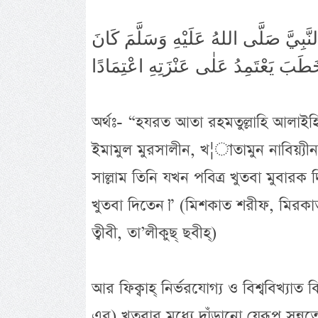
َبِيَّ صَلَّى اللهُ عَلَيْهِ وَسَلَّمَ كَانَ
অর্থঃ- “হযরত আতা রহমতুল্লাহি আলাইহি ম
ইমামুল মুরসালীন, খ¦াতামুন নাবিয়্যীন, ন
সাল্লাম তিনি যখন পবিত্র খুতবা মুবার
খুতবা দিতেন।” (মিশকাত শরীফ, মিরকাত
ত্বীবী, তা’লীকুছ্ ছবীহ্)
আর ফিক্বাহ্ নির্ভরযোগ্য ও বিশ্ববিখ্যা
এর) খুতবার মধ্যে দাঁড়ানো যেরূপ সুন্নত