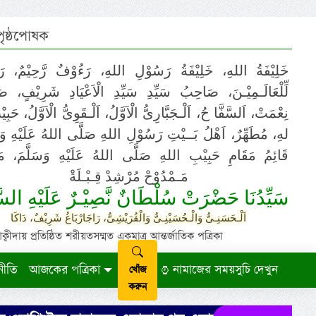
 পৃষ্ঠপোষক
خَلِيْفَةُ اللهِ، خَلِيْفَةُ رَسُوْلِ اللهِ، رَءُوْفٌ رَّحِيْمٌ، رَ
لِّلْعَالَـمِيْـنَ، صَاحِبُ سَيِّدِ سَيِّدِ الْاَعْيَادِ شَرِيْفٍ، 
نِعْمَتْ، اَلسَّفَّا حُ، اَلْـجَبَّارِىُّ الْاَوَّلُ، اَلْـقَوِىُّ الْاَوَّلُ، حَب
لهِ، مُطَهِّرٌ، اَهْلُ بَــيْتِ رَسُوْلِ اللهِ صَلَّى اللهُ عَلَيْهِ وَ،
قَائِمُ مَقَامِ حَبِيْبِ اللهِ صَلَّى اللهُ عَلَيْهِ وَسَلَّمَ، مَوْ
مَـمْدُوْحْ مُرْشِدْ قِـبْـلَةْ
سَيِّدُنَا حَضْرَتْ سُلْطَانٌ نَّصِيْـرٌ عَلَيْهِ السَّ
اَلْـحَسَنِـىُّ وَالْـحُسَيْنِـىُّ وَالْقُرَيْشِىُّ، رَاجَارْبَاغُ شَرِيْفٌ، دَاكَا
ায় প্রতিষ্ঠিত শরীয়তসম্মত একমাত্র আন্তর্জাতিক পত্রিকা
নীতি
আজকের পত্রিকা
নামাজের সময়সুচি দেখুন
খোঁজ
করুন