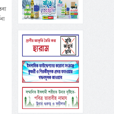
তবা
ণনা