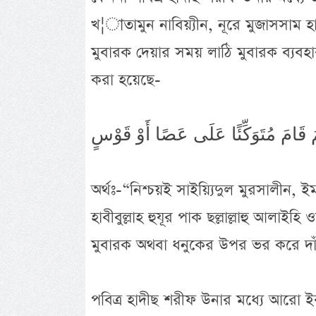
খ¦াতামুন নাবিয়্যীন, নূরে মুজাসসাম হাবীব
মুবারক দেয়ার সময় লাঠি মুবারক ব্যবহার
করা হয়েছে-
অর্থঃ-“নিশ্চয়ই সাইয়্যিদুল মুরসালীন, 
হাবীবুল্লাহ হুযূর পাক ছল্লাল্লাহু আলাই
মুবারক অথবা ধনুকের উপর ভর করে দাঁ
পবিত্র হাদীছ শরীফ উনার মধ্যে আরো 