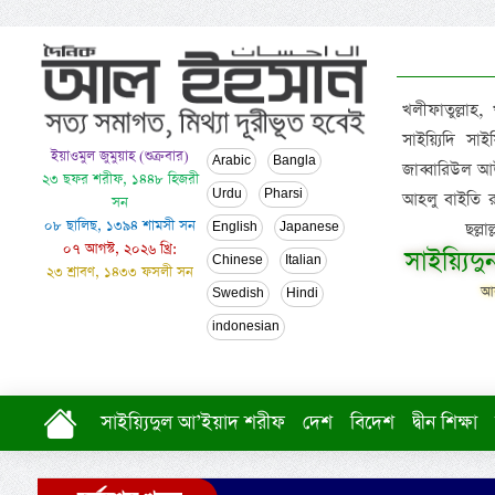
খলীফাতুল্লাহ,
সাইয়্যিদি স
ইয়াওমুল জুমুয়াহ (শুক্রবার)
Arabic
Bangla
জাব্বারিউল আউ
২৩ ছফর শরীফ, ১৪৪৮ হিজরী
Urdu
Pharsi
আহলু বাইতি রসূল
সন
০৮ ছালিছ, ১৩৯৪ শামসী সন
ছল্ল
English
Japanese
০৭ আগস্ট, ২০২৬ খ্রি:
সাইয়্যিদ
Chinese
Italian
২৩ শ্রাবণ, ১৪৩৩ ফসলী সন
আল
Swedish
Hindi
indonesian
সাইয়্যিদুল আ’ইয়াদ শরীফ
দেশ
বিদেশ
দ্বীন শিক্ষা