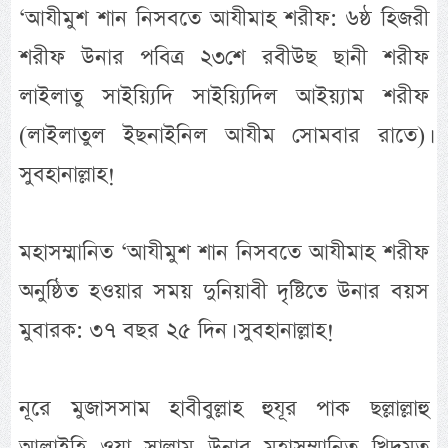
‘আযীমুশ শান নিসবতে আযীমাহ শরীফ: ৬ষ্ঠ হিজরী
শরীফ উনার পবিত্র ২৩শে রবীউছ ছানী শরীফ
লাইলাতু সাইয়্যিদি সাইয়্যিদিল আইয়্যাম শরীফ
(লাইলাতুল ইছনাইনিল আযীম সোমবার রাতে)।
সুবহানাল্লাহ!
মহাসম্মানিত ‘আযীমুশ শান নিসবতে আযীমাহ শরীফ
অনুষ্ঠিত হওয়ার সময় দুনিয়াবী দৃষ্টিতে উনার বয়স
মুবারক: ৩৭ বছর ২৫ দিন। সুবহানাল্লাহ!
নূরে মুজাসসাম হাবীবুল্লাহ হুযূর পাক ছল্লাল্লাহু
আলাইহি ওয়া সাল্লাম উনার মহাসম্মানিত খিদমত