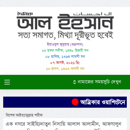
ইয়াওমুল জুমুয়াহ (শুক্রবার)
২৩ ছফর শরীফ, ১৪৪৮ হিজরী সন
০৮ ছালিছ, ১৩৯৪ শামসী সন
০৭ আগস্ট, ২০২৬ খ্রি:
২৩ শ্রাবণ, ১৪৩৩ ফসলী সন
নামাজের সময়সুচি দেখুন
আম্রিকার ওয়াশিংটনে দাব
বিশেষ আইয়্যামুল্লাহ শরীফ
এক নযরে সাইয়্যিদাতুন নিসায়ি আলাল আলামীন, আফযালুন