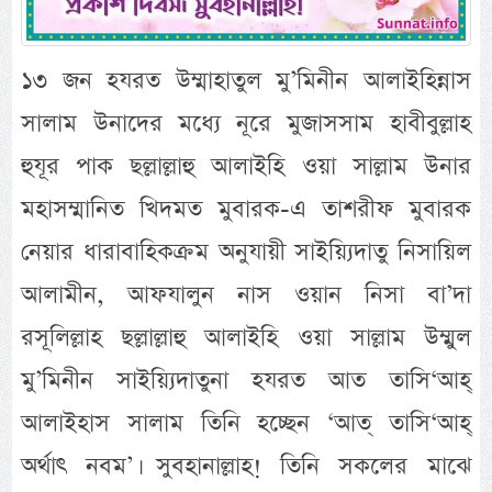
১৩ জন হযরত উম্মাহাতুল মু’মিনীন আলাইহিন্নাস
সালাম উনাদের মধ্যে নূরে মুজাসসাম হাবীবুল্লাহ
হুযূর পাক ছল্লাল্লাহু আলাইহি ওয়া সাল্লাম উনার
মহাসম্মানিত খিদমত মুবারক-এ তাশরীফ মুবারক
নেয়ার ধারাবাহিকক্রম অনুযায়ী সাইয়্যিদাতু নিসায়িল
আলামীন, আফযালুন নাস ওয়ান নিসা বা’দা
রসূলিল্লাহ ছল্লাল্লাহু আলাইহি ওয়া সাল্লাম উম্মুল
মু’মিনীন সাইয়্যিদাতুনা হযরত আত তাসি‘আহ্
আলাইহাস সালাম তিনি হচ্ছেন ‘আত্ তাসি‘আহ্
অর্থাৎ নবম’। সুবহানাল্লাহ! তিনি সকলের মাঝে