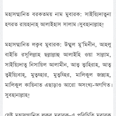
মহাসম্মানিত বরকতময় নাম মুবারক: সাইয়্যিদাতুনা
হযরত রায়হানাহ্ আলাইহাস সালাম। সুবহানাল্লাহ!
মহাসম্মানিত লক্বব মুবারক: উম্মুল মু’মিনীন, আহলু
বাইতি রসূলিল্লাহ ছল্লাল্লাহু আলাইহি ওয়া সাল্লাম,
সাইয়্যিদাতু নিসায়িল আলামীন, আত্ব ত্বাহিরাহ, আত্ব
ত্বইয়্যিবাহ্, মুত্বহ্হার, মুত্বহ্হির, মালিকুল জান্নাহ,
মালিকুল কায়িনাত এছাড়াও আরো অসংখ্য-অগণিত।
সুবহানাল্লাহ!
যেই মহাসম্মানিত লক্বব মুবারক-এ পরিচিতি মুবারক