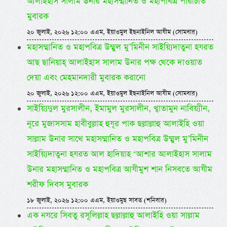
আলাইহাস সালাম উনার মহাসম্মানিত ও মহাপবিত্র পরিচিতি
মুবারক
২০ জুলাই, ২০২৬ ১২:০০ এএম, ইয়াওমুল ইছনাইনিল আযীম (সোমবার)
মহাসম্মানিত ও মহাপবিত্র উম্মুল মু’মিনীন সাইয়্যিদাতুনা হযরত
আছ ছানিয়াহ্ আলাইহাস সালাম উনার পক্ষ থেকে দাওয়াত
দেয়া এবং মেহমানদারী মুবারক করানো
২০ জুলাই, ২০২৬ ১২:০০ এএম, ইয়াওমুল ইছনাইনিল আযীম (সোমবার)
সাইয়্যিদুল মুরসালীন, ইমামুল মুরসালীন, খ্বাতামুন নাবিয়্যীন,
নূরে মুজাসসাম হাবীবুল্লাহ হুযূর পাক ছল্লাল্লাহু আলাইহি ওয়া
সাল্লাম উনার সাথে মহাসম্মানিত ও মহাপবিত্র উম্মুল মু’মিনীন
সাইয়্যিদাতুনা হযরত আল হাদিয়াহ ‘আশার আলাইহাস সালাম
উনার মহাসম্মানিত ও মহাপবিত্র আযীমুশ শান নিসবতে আযীম
শরীফ দিবস মুবারক
১৮ জুলাই, ২০২৬ ১২:০০ এএম, ইয়াওমুছ সাবত (শনিবার)
এক নযরে সিবতু রসূলিল্লাহ ছল্লাল্লাহু আলাইহি ওয়া সাল্লাম