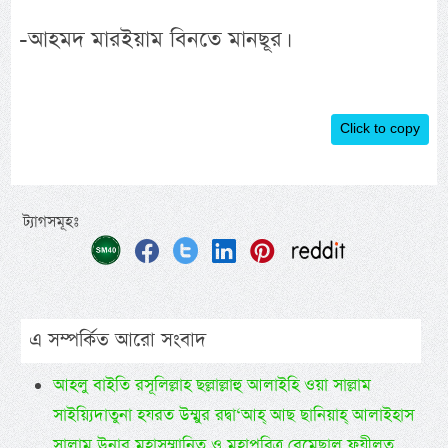
-আহমদ মারইয়াম বিনতে মানছূর।
Click to copy
ট্যাগসমূহঃ
এ সম্পর্কিত আরো সংবাদ
আহলু বাইতি রসূলিল্লাহ ছল্লাল্লাহু আলাইহি ওয়া সাল্লাম
সাইয়্যিদাতুনা হযরত উম্মুর রদ্বা‘আহ্ আছ ছানিয়াহ্ আলাইহাস
সালাম উনার মহাসম্মানিত ও মহাপবিত্র বেমেছাল ফযীলত