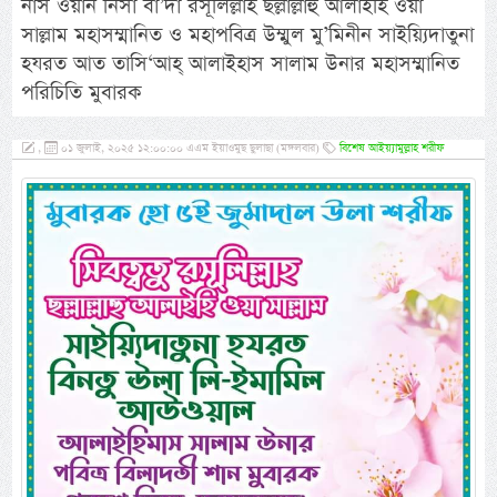
নাস ওয়ান নিসা বা’দা রসূলিল্লাহ ছল্লাল্লাহু আলাইহি ওয়া
সাল্লাম মহাসম্মানিত ও মহাপবিত্র উম্মুল মু’মিনীন সাইয়্যিদাতুনা
হযরত আত তাসি‘আহ্ আলাইহাস সালাম উনার মহাসম্মানিত
পরিচিতি মুবারক
,
০১ জুলাই, ২০২৫ ১২:০০:০০ এএম ইয়াওমুছ ছুলাছা (মঙ্গলবার)
বিশেষ আইয়্যামুল্লাহ শরীফ