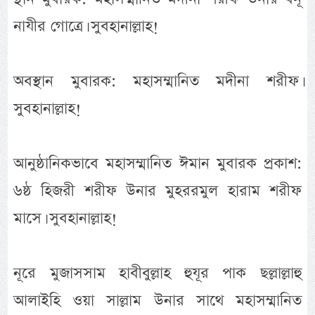
নাযীর গোত্রে। সুবহানাল্লাহ!
অবস্থান মুবারক: মহাসম্মানিত মদীনা শরীফ।
সুবহানাল্লাহ!
আনুষ্ঠানিকভাবে মহাসম্মানিত ঈমান মুবারক প্রকাশ:
৬ষ্ঠ হিজরী শরীফ উনার মুহররমুল হারাম শরীফ
মাসে। সুবহানাল্লাহ!
নূরে মুজাসসাম হাবীবুল্লাহ হুযূর পাক ছল্লাল্লাহু
আলাইহি ওয়া সাল্লাম উনার সাথে মহাসম্মানিত