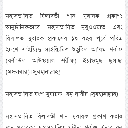
মহাসম্মানিত বিলাদতী শান মুবারক প্রকাশ:
আনুষ্ঠানিকভাবে মহাসম্মানিত নুবুওওয়াত এবং
রিসালত মুবারক প্রকাশের ১৯ বছর পূর্বে পবিত্র
২৮শে সাইয়্যিদু সাইয়্যিদিশ শুহূরিল আ’যম শরীফ
(রবী‘উল আউওয়াল শরীফ) ইয়াওমুছ ছুলাছা
(মঙ্গলবার)। সুবহানাল্লাহ!
মহাসম্মানিত বংশ মুবারক: বনূ নাযীর। সুবহানাল্লাহ!
মহাসম্মানিত বিলাদতী শান মুবারক প্রকাশ করার
স্থান মুবারক: মহাসম্মানিত মদীনা শরীফ উনার বনূ