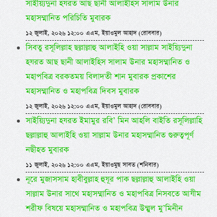
সাইয়্যিদুনা হযরত আছ ছানী আলাইহিস সালাম উনার
মহাসম্মানিত পরিচিতি মুবারক
১২ জুলাই, ২০২৬ ১২:০০ এএম, ইয়াওমুল আহাদ (রোববার)
সিবতু রসূলিল্লাহ ছল্লাল্লাহু আলাইহি ওয়া সাল্লাম সাইয়্যিদুনা
হযরত আছ ছানী আলাইহিস সালাম উনার মহাসম্মানিত ও
মহাপবিত্র বরকতময় বিলাদতী শান মুবারক প্রকাশের
মহাসম্মানিত ও মহাপবিত্র দিবস মুবারক
১২ জুলাই, ২০২৬ ১২:০০ এএম, ইয়াওমুল আহাদ (রোববার)
সাইয়্যিদুনা হযরত ইমামুর রবি’ মিন আহলি বাইতি রসূলিল্লাহি
ছল্লাল্লাহু আলাইহি ওয়া সাল্লাম উনার মহাসম্মানিত গুরুত্বপূর্ণ
নছীহত মুবারক
১১ জুলাই, ২০২৬ ১২:০০ এএম, ইয়াওমুছ সাবত (শনিবার)
নূরে মুজাসসাম হাবীবুল্লাহ হুযূর পাক ছল্লাল্লাহু আলাইহি ওয়া
সাল্লাম উনার সাথে মহাসম্মানিত ও মহাপবিত্র নিসবতে আযীম
শরীফ বিষয়ে মহাসম্মানিত ও মহাপবিত্র উম্মুল মু’মিনীন