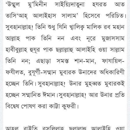
‘উম্মুল মু’মিনীন সাইয়্যিদাতুনা হযরত আত
তাসি‘আহ্ আলাইহাস সালাম’ হিসেবে পরিচিত।
সুবহানাল্লাহ! তিনি শুধু যিনি খ্বালিক্ব মালিক রব মহান
আল্লাহ পাক তিনি নন এবং নূরে মুজাসসাম
হাবীবুল্লাহ হুযূর পাক ছল্লাল্লাহু আলাইহি ওয়া সাল্লাম
তিনি নন; এছাড়া সমস্ত শান-মান, ফাযায়িল-
ফযীলত, বুযূর্গী-সম্মান মুবারক উনাদের অধিকারিণী
হচ্ছেন তিনি। সুবহানাল্লাহ! উনার মুহব্বত মুবারকই
হচ্ছেন সম্মানিত ঈমান। সুবহানাল্লাহ! আর উনার প্রতি
বিদ্বেষ পোষণ করা কাট্টা কুফরী।
আহলু বাইতি রসূলিল্লাহ ছল্লাল্লাহু আলাইহি ওয়া