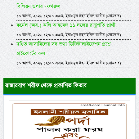
বিলিয়ন ডলার -ফখরুল
১০ আগস্ট, ২০২৬ ১২:০০ এএম, ইয়াওমুল ইছনাইনিল আযীম (সোমবার)
কর্নেল (অব.) অলি আহমেদ ১১ দলের রাষ্ট্রপতি প্রার্থী
১০ আগস্ট, ২০২৬ ১২:০০ এএম, ইয়াওমুল ইছনাইনিল আযীম (সোমবার)
দণ্ডিত আসামিদের সব তথ্য ডিজিটালাইজেশন প্রশ্নে
হাইকোর্টের রুল
১০ আগস্ট, ২০২৬ ১২:০০ এএম, ইয়াওমুল ইছনাইনিল আযীম (সোমবার)
রাজারবাগ শরীফ থেকে প্রকাশিত কিতাব
Previous
Next