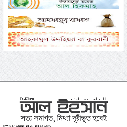
সম্পাদক: আল্লামা মুহম্মদ মাহবুব আলম