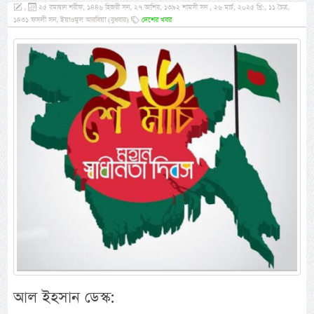
,
২৫ রমাদ্বান শরীফ, ১৪৪৬ হিজরী সন, ২৭ আশির, ১৩৯২ শামসী সন , ২৬ মার্চ, ২০২৫ খ্রি:, ১১ চৈত্র,
১৪৩১ ফসলী সন, ইয়াওমুল আরবিয়া (বুধবার)
দেশের খবর
আল ইহসান ডেস্ক: