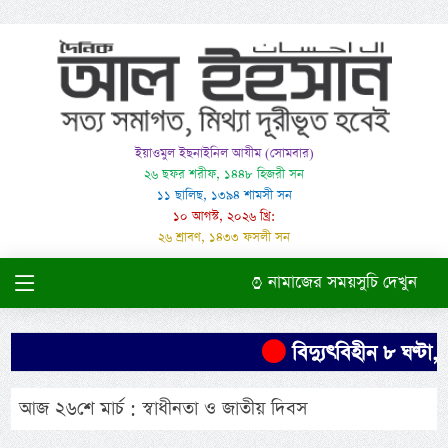
ইয়াওমুল ইছনাইনিল আযীম (সোমবার)
২৬ ছফর শরীফ, ১৪৪৮ হিজরী সন
১১ ছালিছ, ১৩৯৪ শামসী সন
১০ আগস্ট, ২০২৬ খ্রি:
২৬ শ্রাবণ, ১৪৩৩ ফসলী সন
নামাজের সময়সুচি দেখুন
বিদ্যুৎবিহীন ৮ ঘণ্টা,
আজ ২৬শে মার্চ : স্বাধীনতা ও জাতীয় দিবস