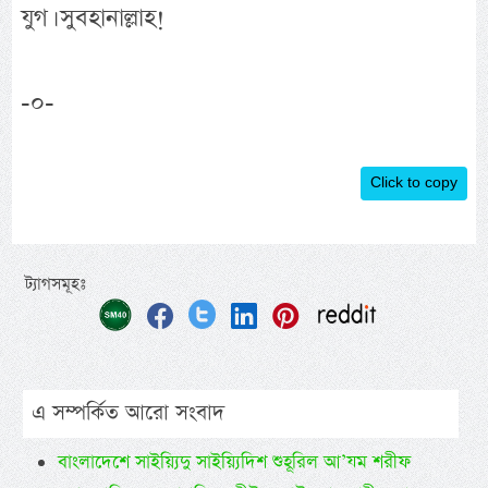
যুগ। সুবহানাল্লাহ!
-০-
Click to copy
ট্যাগসমূহঃ
এ সম্পর্কিত আরো সংবাদ
বাংলাদেশে সাইয়্যিদু সাইয়্যিদিশ শুহূরিল আ’যম শরীফ