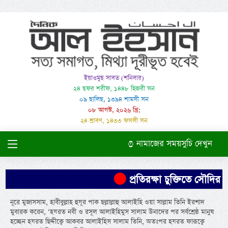
ইয়াওমুছ সাবত (শনিবার)
২৪ ছফর শরীফ, ১৪৪৮ হিজরী সন
০৯ ছালিছ, ১৩৯৪ শামসী সন
০৮ আগস্ট, ২০২৬ খ্রি:
২৪ শ্রাবণ, ১৪৩৩ ফসলী সন
নামাজের সময়সুচি দেখুন
প্রতিরক্ষা চুক্তিতে সৌদির নিরাপ
নূরে মুজাসসাম, হাবীবুল্লাহ হুযূর পাক ছল্লাল্লাহু আলাইহি ওয়া সাল্লাম তিনি ইরশাদ
মুবারক করেন, ‘হযরত নবী ও রসূল আলাইহিমুস সালাম উনাদের পর সর্বশ্রেষ্ঠ মানুষ
হচ্ছেন হযরত ছিদ্দীক্বে আকবর আলাইহিস সালাম তিনি, অতঃপর হযরত ফারূক্বে