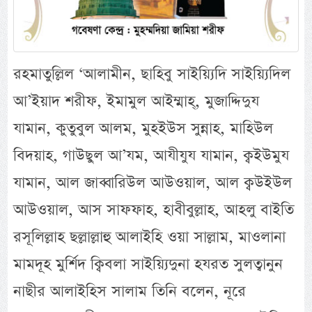
রহমাতুল্লিল ‘আলামীন, ছাহিবু সাইয়্যিদি সাইয়্যিদিল
আ’ইয়াদ শরীফ, ইমামুল আইম্মাহ্, মুজাদ্দিদুয
যামান, কুতুবুল আলম, মুহইউস সুন্নাহ, মাহিউল
বিদয়াহ, গাউছুল আ’যম, আযীযুয যামান, ক্বইউমুয
যামান, আল জাব্বারিউল আউওয়াল, আল ক্বউইউল
আউওয়াল, আস সাফফাহ, হাবীবুল্লাহ, আহলু বাইতি
রসূলিল্লাহ ছল্লাল্লাহু আলাইহি ওয়া সাল্লাম, মাওলানা
মামদূহ মুর্শিদ ক্বিবলা সাইয়্যিদুনা হযরত সুলত্বানুন
নাছীর আলাইহিস সালাম তিনি বলেন, নূরে