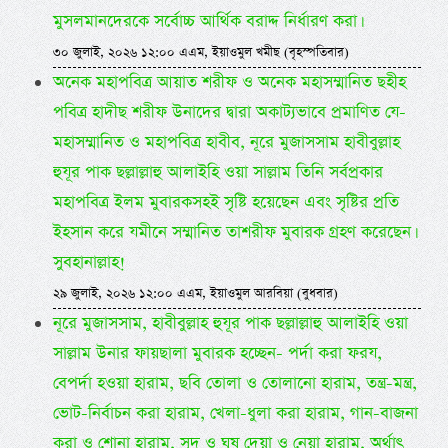
মুসলমানদেরকে সর্বোচ্চ আর্থিক বরাদ্দ নির্ধারণ করা।
৩০ জুলাই, ২০২৬ ১২:০০ এএম, ইয়াওমুল খমীছ (বৃহস্পতিবার)
অনেক মহাপবিত্র আয়াত শরীফ ও অনেক মহাসম্মানিত ছহীহ
পবিত্র হাদীছ শরীফ উনাদের দ্বারা অকাট্যভাবে প্রমাণিত যে-
মহাসম্মানিত ও মহাপবিত্র হাবীব, নূরে মুজাসসাম হাবীবুল্লাহ
হুযূর পাক ছল্লাল্লাহু আলাইহি ওয়া সাল্লাম তিনি সর্বপ্রকার
মহাপবিত্র ইলম মুবারকসহই সৃষ্টি হয়েছেন এবং সৃষ্টির প্রতি
ইহসান করে যমীনে সম্মানিত তাশরীফ মুবারক গ্রহণ করেছেন।
সুবহানাল্লাহ!
২৯ জুলাই, ২০২৬ ১২:০০ এএম, ইয়াওমুল আরবিয়া (বুধবার)
নূরে মুজাসসাম, হাবীবুল্লাহ হুযূর পাক ছল্লাল্লাহু আলাইহি ওয়া
সাল্লাম উনার ফায়ছালা মুবারক হচ্ছেন- পর্দা করা ফরয,
বেপর্দা হওয়া হারাম, ছবি তোলা ও তোলানো হারাম, তন্ত্র-মন্ত্র,
ভোট-নির্বাচন করা হারাম, খেলা-ধুলা করা হারাম, গান-বাজনা
করা ও শোনা হারাম, সুদ ও ঘুষ দেয়া ও নেয়া হারাম, অর্থাৎ