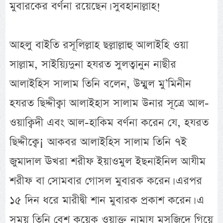
মুবারকের বর্ণনা রয়েছেন। সুবহানাল্লাহ!
আহলু বাইতি রসূলিল্লাহ ছল্লাল্লাহু আলাইহি ওয়া
সাল্লাম, সাইয়্যিদুনা হযরত সুলত্বানুন নাছীর
আলাইহিস সালাম তিনি বলেন, উম্মুল মু’মিনীন
হযরত ছিদ্দীক্বা আলাইহাস সালাম উনার সূত্রে আল-
ওয়াক্বিদী এবং আল-হাকিম বর্ণনা করেন যে, হযরত
ছিদ্দীক্বে¡ আকবর আলাইহিস সালাম তিনি ৭ই
জুমাদাল ঊখরা শরীফ ইয়াওমুল ইছনাইনিল আযীম
শরীফ বা সোমবার গোসল মুবারক করেন। এরপর
১৫ দিন ধরে মারীদ্বী শান মুবারক প্রকাশ করেন। এ
সময় তিনি বেশ কয়েক ওয়াক্ত নামায মসজিদে গিয়ে