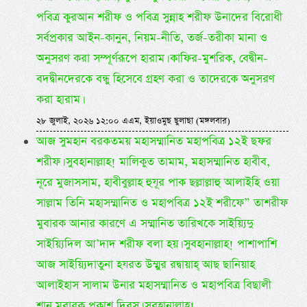
পবিত্র কুরআন শরীফ ও পবিত্র সুন্নাহ শরীফ উনাদের বিরোধী
সর্বপ্রকার আইন-কানুন, নিয়ম-নীতি, তর্জ-তরীকা মানা ও
অনুসরণ করা সম্পূর্ণরূপে হারাম। কাফির-মুশরিক, বেদ্বীন-
বদদ্বীনদেরকে বন্ধু হিসেবে গ্রহণ করা ও তাদেরকে অনুসরণ
করা হারাম।
২৮ জুলাই, ২০২৬ ১২:০০ এএম, ইয়াওমুছ ছুলাছা (মঙ্গলবার)
আজ সুমহান বরকতময় মহাসম্মানিত মহাপবিত্র ১২ই ছফর
শরীফ। সুবহানাল্লাহ! মালিকুত তামাম, মহাসম্মানিত হাবীব,
নূরে মুজাসসাম, হাবীবুল্লাহ হুযূর পাক ছল্লাল্লাহু আলাইহি ওয়া
সাল্লাম তিনি মহাসম্মানিত ও মহাপবিত্র ১২ই শরীফে” তাশরীফ
মুবারক আনার কারণে এ সম্মানিত তারিখকে সাইয়্যিদু
সাইয়্যিদিল আ’দাদ শরীফ বলা হয়। সুবহানাল্লাহ! পাশাপাশি
আজ সাইয়্যিদাতুনা হযরত উম্মুর রদ্বায়াহ্ আছ ছানিয়াহ
আলাইহাস সালাম উনার মহাসম্মানিত ও মহাপবিত্র বিছালী
শান মুবারক প্রকাশ দিবস। সুবহানাল্লাহ!