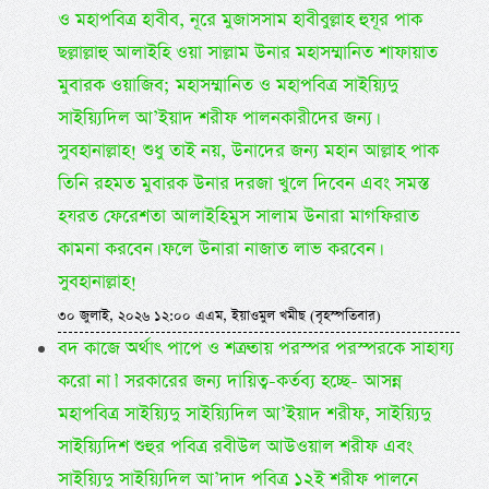
ও মহাপবিত্র হাবীব, নূরে মুজাসসাম হাবীবুল্লাহ হুযূর পাক
ছল্লাল্লাহু আলাইহি ওয়া সাল্লাম উনার মহাসম্মানিত শাফায়াত
মুবারক ওয়াজিব; মহাসম্মানিত ও মহাপবিত্র সাইয়্যিদু
সাইয়্যিদিল আ’ইয়াদ শরীফ পালনকারীদের জন্য।
সুবহানাল্লাহ! শুধু তাই নয়, উনাদের জন্য মহান আল্লাহ পাক
তিনি রহমত মুবারক উনার দরজা খুলে দিবেন এবং সমস্ত
হযরত ফেরেশতা আলাইহিমুস সালাম উনারা মাগফিরাত
কামনা করবেন। ফলে উনারা নাজাত লাভ করবেন।
সুবহানাল্লাহ!
৩০ জুলাই, ২০২৬ ১২:০০ এএম, ইয়াওমুল খমীছ (বৃহস্পতিবার)
বদ কাজে অর্থাৎ পাপে ও শত্রুতায় পরস্পর পরস্পরকে সাহায্য
করো না।’ সরকারের জন্য দায়িত্ব-কর্তব্য হচ্ছে- আসন্ন
মহাপবিত্র সাইয়্যিদু সাইয়্যিদিল আ’ইয়াদ শরীফ, সাইয়্যিদু
সাইয়্যিদিশ শুহুর পবিত্র রবীউল আউওয়াল শরীফ এবং
সাইয়্যিদু সাইয়্যিদিল আ’দাদ পবিত্র ১২ই শরীফ পালনে