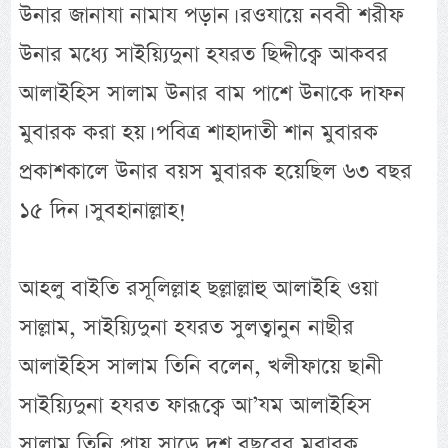
উনার জানাযা নামায পড়ান। রওযায়ে নববী শরীফ
উনার মধ্যে সাইয়্যিদুনা হযরত ছিদ্দীক্বে আকবর
আলাইহিস সালাম উনার বাম পাশে উনাকে দাফন
মুবারক করা হয়। পবিত্র শাহাদাতী শান মুবারক
প্রকাশকালে উনার বয়স মুবারক হয়েছিল ৬৩ বছর
১৫ দিন। সুবহানাল্লাহ!
আহলু বাইতি রসূলিল্লাহ ছল্লাল্লাহু আলাইহি ওয়া
সাল্লাম, সাইয়্যিদুনা হযরত সুলত্বানুন নাছীর
আলাইহিস সালাম তিনি বলেন, খলীফায়ে ছানী
সাইয়্যিদুনা হযরত ফারূক্বে আ’যম আলাইহিস
সালাম তিনি প্রায় সাড়ে দশ বছরের মুবারক