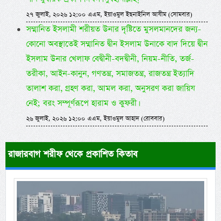
২৭ জুলাই, ২০২৬ ১২:০০ এএম, ইয়াওমুল ইছনাইনিল আযীম (সোমবার)
সম্মানিত ইসলামী শরীয়ত উনার দৃষ্টিতে মুসলমানদের জন্য-
কোনো অবস্থাতেই সম্মানিত দ্বীন ইসলাম উনাকে বাদ দিয়ে দ্বীন
ইসলাম উনার খেলাফ বেদ্বীনী-বদদ্বীনী, নিয়ম-নীতি, তর্জ-
তরীকা, আইন-কানুন, গণতন্ত্র, সমাজতন্ত্র, রাজতন্ত্র ইত্যাদি
তালাশ করা, গ্রহণ করা, আমল করা, অনুসরণ করা জায়িয
নেই; বরং সম্পূর্ণরূপে হারাম ও কুফরী।
২৬ জুলাই, ২০২৬ ১২:০০ এএম, ইয়াওমুল আহাদ (রোববার)
রাজারবাগ শরীফ থেকে প্রকাশিত কিতাব