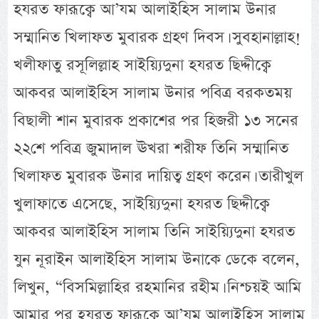
হযরত ফারূক্বে আ’যম আলাইহিস সালাম উনার
সম্মানিত খিলাফত মুবারক গ্রহণ দিবস। সুবহানাল্লাহ!
খলীফাতু রসূলিল্লাহ সাইয়্যিদুনা হযরত ছিদ্দীক্বে
আকবর আলাইহিস সালাম উনার পবিত্র বরকতময়
বিছালী শান মুবারক প্রকাশের পর হিজরী ১৩ সনের
২২শে পবিত্র জুমাদাল ঊখরা শরীফ তিনি সম্মানিত
খিলাফত মুবারক উনার দায়িত্ব গ্রহণ করেন। তারীখুল
খুলাফাতে এসেছে, সাইয়্যিদুনা হযরত ছিদ্দীক্বে
আকবর আলাইহিস সালাম তিনি সাইয়্যিদুনা হযরত
যুন নূরাইন আলাইহিস সালাম উনাকে ডেকে বলেন,
লিখুন, “বিসমিল্লাহির রহমানির রহীম। নিশ্চয়ই আমি
আমার পর হযরত ফারূক্বে আ’যম আলাইহিস সালাম