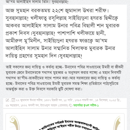
আ’যম আলাইহিস সালাম তিনি।’ সুবহানাল্লাহ!
আজ সুমহান বরকতময় ২২শে জুমাদাল ঊখরা শরীফ।
সুবহানাল্লাহ! খলীফাতু রসূলিল্লাহ সাইয়্যিদুনা হযরত ছিদ্দীক্বে
আকবর আলাইহিস সালাম উনার পবিত্র বিছালী শান মুবারক
প্রকাশ দিবস। সুবহানাল্লাহ! পাশাপাশি খলীফায়ে ছানী,
আমীরুল মু’মিনীন, সাইয়্যিদুনা হযরত ফারূক্বে আ’যম
আলাইহিস সালাম উনার সম্মানিত খিলাফত মুবারক উনার
দায়িত্ব গ্রহণের সুমহান দিন। সুবহানাল্লাহ!
তাই সকলের জন্য দায়িত্ব ও কর্তব্য হচ্ছে- উনাদের পবিত্র সাওয়ানেহ উমরী বা জীবনী
মুবারক জেনে উনাদেরকে যথাযথ মুহব্বত ও অনুসরণ করার লক্ষ্যে এ মহান দিবসটি
যথাযথ তা’যীম-তাকরীমের সাথে পালন করা। আর সরকারের জন্য দায়িত্ব ও কর্তব্য
হচ্ছে- উনাদের পবিত্র সাওয়ানেহ উমরী মুবারক সমস্ত শিক্ষা প্রতিষ্ঠানে পাঠ্যসূচিতে
অন্তর্ভুক্ত করা ও উক্ত দিবসে সরকারি ছুটি ঘোষণা করা।
,
২২ জুমাদাল ঊখরা শরীফ, ১৪৪৭ হিজরী সন, ১৫ সাবি’, ১৩৯৩ শামসী সন , ১৪ ডিসেম্বর, ২০২৫ খ্রি:,
২৯ অগ্রহায়ণ, ১৪৩২ ফসলী সন, ইয়াওমুল আহাদ (রোববার)
মহাপবিত্র ক্বওল শরীফ-১