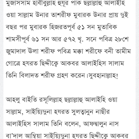
মুজাসসাম হাবীবুল্লাহ হুযূর পাক ছল্লাল্লাহু আলাইহি
ওয়া সাল্লাম উনার তাশরীফ মুবারক উনার প্রায় দুই
বছর পর মুবারক হিজরতপূর্ব ৫১ সন মুতাবিক
শামসীপূর্ব ৬১ সন আর ৫৭২ খৃ. সনে পবিত্র ২৮শে
জুমাদাল ঊলা শরীফ পবিত্র মক্কা শরীফে বনী তামীম
গোত্রে হযরত ছিদ্দীক্বে আকবর আলাইহিস সালাম
তিনি বিলাদত শরীফ গ্রহণ করেন। সুবহানাল্লাহ!
আহলু বাইতি রসূলিল্লাহ ছল্লাল্লাহু আলাইহি ওয়া
সাল্লাম, সাইয়্যিদুনা হযরত সুলত্বানুন নাছীর
আলাইহিস সালাম তিনি বলেন, আফদ্বালুন নাস
বা’দাল আম্বিয়া সাইয়্যিদুনা হযরত ছিদ্দীক্বে আকবর