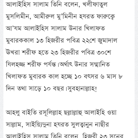
আলাইহিস সালাম তিনি বলেন, খলীফাতুল
মুসলিমীন, আমীরুল মু’মিনীন হযরত ফারুক্বে
আ’যম আলাইহিস সালাম উনার খিলাফত
মুবারককাল ১৩ হিজরীর পবিত্র ২২শে জুমাদাল
ঊখরা শরীফ হতে ২৩ হিজরীর পবিত্র ৩০শে
যিলহজ্জ শরীফ পর্যন্ত। অর্থাৎ উনার সম্মানিত
খিলাফত মুবারক কাল হচ্ছে ১০ বৎসর ৬ মাস ৮
দিন তথা সাড়ে ১০ বছর। সুবহানাল্লাহ!
আহলু বাইতি রসূলিল্লাহ ছল্লাল্লাহু আলাইহি ওয়া
সাল্লাম, সাইয়্যিদুনা হযরত সুলত্বানুন নাছীর
আলাইহিস সালাম তিনি বলেন, হিজরী ২৩ সনের