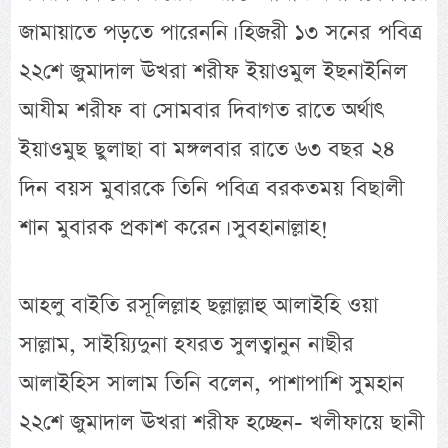
জামায়াতে পড়তে পারেননি। হিজরী ১৩ সনের পবিত্র
২২শে জুমাদাল ঊখরা শরীফ ইয়াওমুল ইছনাইনিল
আযীম শরীফ বা সোমবার দিবাগত রাতে অর্থাৎ
ইয়াওমুছ ছুলাছা বা মঙ্গলবার রাতে ৬৩ বছর ২৪
দিন বয়স মুবারকে তিনি পবিত্র বরকতময় বিছালী
শান মুবারক প্রকাশ করেন। সুবহানাল্লাহ!
আহলু বাইতি রসূলিল্লাহ ছল্লাল্লাহু আলাইহি ওয়া
সাল্লাম, সাইয়্যিদুনা হযরত সুলত্বানুন নাছীর
আলাইহিস সালাম তিনি বলেন, পাশাপাশি সুমহান
২২শে জুমাদাল ঊখরা শরীফ হচ্ছেন- খলীফায়ে ছানী