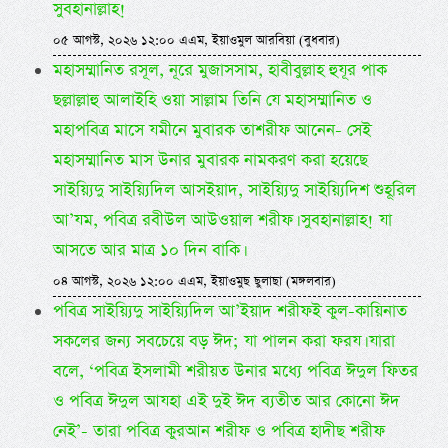
সুবহানাল্লাহ!
০৫ আগস্ট, ২০২৬ ১২:০০ এএম, ইয়াওমুল আরবিয়া (বুধবার)
মহাসম্মানিত রসূল, নূরে মুজাসসাম, হাবীবুল্লাহ হুযূর পাক
ছল্লাল্লাহু আলাইহি ওয়া সাল্লাম তিনি যে মহাসম্মানিত ও
মহাপবিত্র মাসে যমীনে মুবারক তাশরীফ আনেন- সেই
মহাসম্মানিত মাস উনার মুবারক নামকরণ করা হয়েছে
সাইয়্যিদু সাইয়্যিদিল আসইয়াদ, সাইয়্যিদু সাইয়্যিদিশ শুহূরিল
আ’যম, পবিত্র রবীউল আউওয়াল শরীফ। সুবহানাল্লাহ! যা
আসতে আর মাত্র ১০ দিন বাকি।
০৪ আগস্ট, ২০২৬ ১২:০০ এএম, ইয়াওমুছ ছুলাছা (মঙ্গলবার)
পবিত্র সাইয়্যিদু সাইয়্যিদিল আ’ইয়াদ শরীফই কুল-কায়িনাত
সকলের জন্য সবচেয়ে বড় ঈদ; যা পালন করা ফরয। যারা
বলে, ‘পবিত্র ইসলামী শরীয়ত উনার মধ্যে পবিত্র ঈদুল ফিতর
ও পবিত্র ঈদুল আযহা এই দুই ঈদ ব্যতীত আর কোনো ঈদ
নেই’- তারা পবিত্র কুরআন শরীফ ও পবিত্র হাদীছ শরীফ