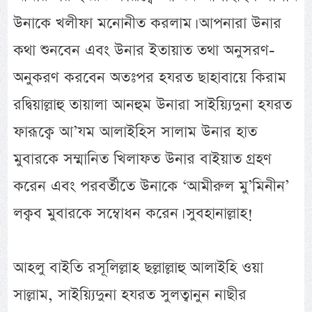
উনাকে খলীফা মনোনীত করলাম। আপনারা উনার
কথা শুনবেন এবং উনার ইতায়াত তথা অনুসরণ-
অনুকরণ করবেন অতঃপর হযরত ছাহাবায়ে কিরাম
রদ্বিয়াল্লাহু তায়ালা আনহুম উনারা সাইয়্যিদুনা হযরত
ফারূক্বে আ’যম আলাইহিস সালাম উনার হাত
মুবারকে সম্মানিত খিলাফত উনার বাইয়াত গ্রহণ
করেন এবং পরবর্তীতে উনাকে ‘আমীরুল মু’মিনীন’
লক্বব মুবারকে সম্বোধন করেন। সুবহানাল্লাহ!
আহলু বাইতি রসূলিল্লাহ ছল্লাল্লাহু আলাইহি ওয়া
সাল্লাম, সাইয়্যিদুনা হযরত সুলত্বানুন নাছীর