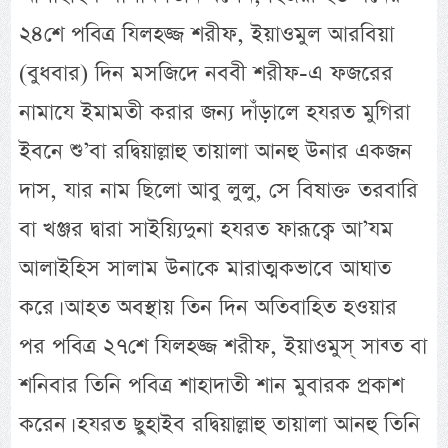
২৪শে পবিত্র যিলহজ্জ শরীফ, ইয়াওমুল আরবিয়া
(বুধবার) দিন মসজিদে নববী শরীফ-এ ফজরের
নামাযে ইমামতী করার জন্য দাঁড়ালে হযরত মুগিরা
ইবনে শু’বা রদ্বিয়াল্লাহু তায়ালা আনহু উনার একজন
দাস, যার নাম ছিলো আবু লুলু, সে বিষাক্ত তরবারি
বা খঞ্জর দ্বারা সাইয়্যিদুনা হযরত ফারূক্বে আ’যম
আলাইহিস সালাম উনাকে মারাত্মকভাবে আঘাত
করে। আহত অবস্থায় তিন দিন অতিবাহিত হওয়ার
পর পবিত্র ২৭শে যিলহজ্জ শরীফ, ইয়াওমুস্ সাব্ত বা
শনিবার তিনি পবিত্র শাহাদাতী শান মুবারক প্রকাশ
করেন। হযরত ছুহাইব রদ্বিয়াল্লাহু তায়ালা আনহু তিনি