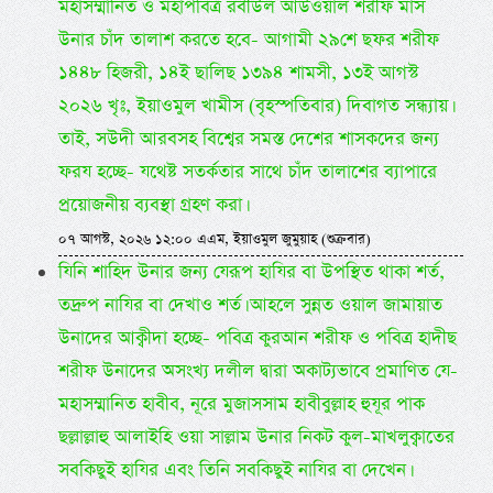
মহাসম্মানিত ও মহাপবিত্র রবীউল আউওয়াল শরীফ মাস
উনার চাঁদ তালাশ করতে হবে- আগামী ২৯শে ছফর শরীফ
১৪৪৮ হিজরী, ১৪ই ছালিছ ১৩৯৪ শামসী, ১৩ই আগস্ট
২০২৬ খৃঃ, ইয়াওমুল খামীস (বৃহস্পতিবার) দিবাগত সন্ধ্যায়।
তাই, সউদী আরবসহ বিশ্বের সমস্ত দেশের শাসকদের জন্য
ফরয হচ্ছে- যথেষ্ট সতর্কতার সাথে চাঁদ তালাশের ব্যাপারে
প্রয়োজনীয় ব্যবস্থা গ্রহণ করা।
০৭ আগস্ট, ২০২৬ ১২:০০ এএম, ইয়াওমুল জুমুয়াহ (শুক্রবার)
যিনি শাহিদ উনার জন্য যেরূপ হাযির বা উপস্থিত থাকা শর্ত,
তদ্রুপ নাযির বা দেখাও শর্ত। আহলে সুন্নত ওয়াল জামায়াত
উনাদের আক্বীদা হচ্ছে- পবিত্র কুরআন শরীফ ও পবিত্র হাদীছ
শরীফ উনাদের অসংখ্য দলীল দ্বারা অকাট্যভাবে প্রমাণিত যে-
মহাসম্মানিত হাবীব, নূরে মুজাসসাম হাবীবুল্লাহ হুযূর পাক
ছল্লাল্লাহু আলাইহি ওয়া সাল্লাম উনার নিকট কুল-মাখলুক্বাতের
সবকিছুই হাযির এবং তিনি সবকিছুই নাযির বা দেখেন।