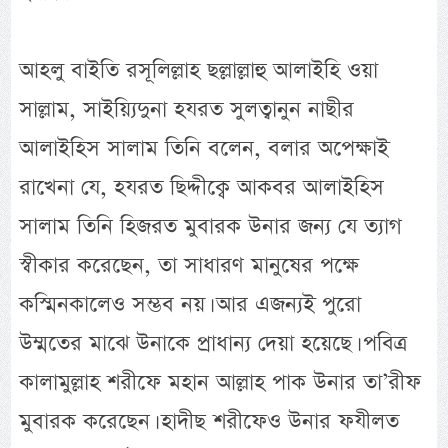
আহলু বাইতি রসূলিল্লাহ ছল্লাল্লাহু আলাইহি ওয়া
সাল্লাম, সাইয়্যিদুনা হযরত সুলত্বানুন নাছীর
আলাইহিস সালাম তিনি বলেন, বলার অপেক্ষাই
রাখেনা যে, হযরত ছিদ্দীক্বে আকবর আলাইহিস
সালাম তিনি হিজরত মুবারক উনার জন্য যে ত্যাগ
স্বীকার করেছেন, তা সাধারণ মানুষের পক্ষে
কস্মিনকালেও সম্ভব নয়। আর এজন্যই পুরো
উম্মতের মাঝে উনাকে প্রাধান্য দেয়া হয়েছে। পবিত্র
কালামুল্লাহ শরীফে মহান আল্লাহ পাক উনার তা’রীফ
মুবারক করেছেন। হাদীছ শরীফেও উনার ফযীলত