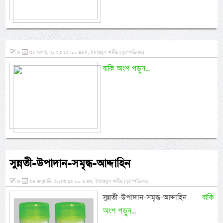
»
৩১ আগস্ট, ২০২৩ ১২:০০ এএম, ইয়াওমুল খমীছ (বৃহস্পতিবার)
বাকি অংশ পড়ুন...
সুন্নতী-উপাদান-সমৃদ্ধ-আদ্দাহিন
»
২৬ জানুয়ারি, ২০২৩ ১২:০০ এএম, ইয়াওমুল খমীছ (বৃহস্পতিবার)
বাকি
সুন্নতী-উপাদান-সমৃদ্ধ-আদ্দাহিন
অংশ পড়ুন...