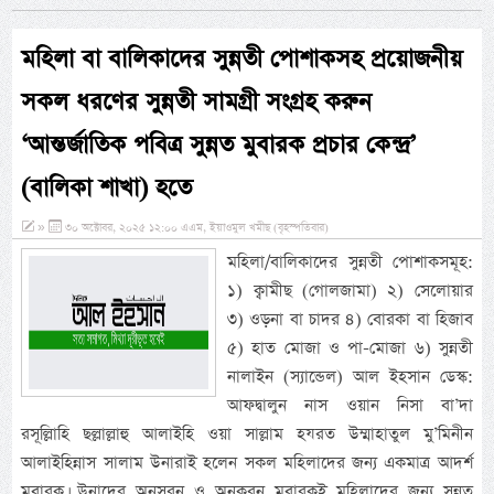
মহিলা বা বালিকাদের সুন্নতী পোশাকসহ প্রয়োজনীয়
সকল ধরণের সুন্নতী সামগ্রী সংগ্রহ করুন
‘আন্তর্জাতিক পবিত্র সুন্নত মুবারক প্রচার কেন্দ্র’
(বালিকা শাখা) হতে
»
৩০ অক্টোবর, ২০২৫ ১২:০০ এএম, ইয়াওমুল খমীছ (বৃহস্পতিবার)
মহিলা/বালিকাদের সুন্নতী পোশাকসমূহ:
১) ক্বামীছ (গোলজামা) ২) সেলোয়ার
৩) ওড়না বা চাদর ৪) বোরকা বা হিজাব
৫) হাত মোজা ও পা-মোজা ৬) সুন্নতী
নালাইন (স্যান্ডেল) আল ইহসান ডেস্ক:
আফদ্বালুন নাস ওয়ান নিসা বা’দা
রসূল্লিাহি ছল্লাল্লাহু আলাইহি ওয়া সাল্লাম হযরত উম্মাহাতুল মু’মিনীন
আলাইহিন্নাস সালাম উনারাই হলেন সকল মহিলাদের জন্য একমাত্র আদর্শ
মুবারক। উনাদের অনুসরন ও অনুকরন মুবারকই মহিলাদের জন্য সুন্নত