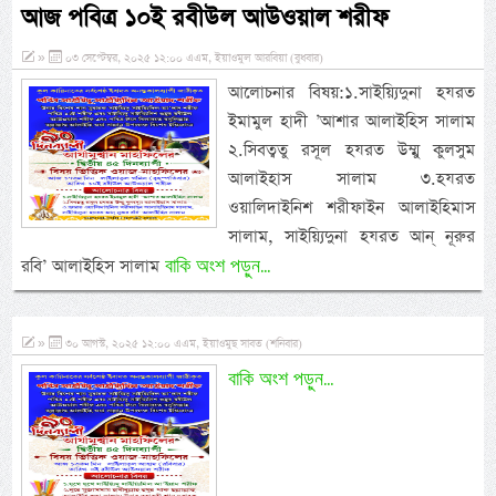
আজ পবিত্র ১০ই রবীউল আউওয়াল শরীফ
»
০৩ সেপ্টেম্বর, ২০২৫ ১২:০০ এএম, ইয়াওমুল আরবিয়া (বুধবার)
আলোচনার বিষয়:১.সাইয়্যিদুনা হযরত
ইমামুল হাদী ’আশার আলাইহিস সালাম
২.সিবত্বতু রসূল হযরত উম্মু কুলসুম
আলাইহাস সালাম ৩.হযরত
ওয়ালিদাইনিশ শরীফাইন আলাইহিমাস
সালাম, সাইয়্যিদুনা হযরত আন্ নূরুর
বাকি অংশ পড়ুন...
রবি’ আলাইহিস সালাম
»
৩০ আগস্ট, ২০২৫ ১২:০০ এএম, ইয়াওমুছ সাবত (শনিবার)
বাকি অংশ পড়ুন...