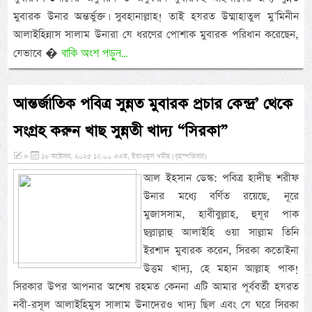
মুবারক উনার অন্তর্ভুক্ত। সুবহানাল্লাহ! তাই হযরত উম্মাহাতুল মু’মিনীন
আলাইহিন্নাস সালাম উনারা যে ধরণের পোশাক মুবারক পরিধান করেছেন,
বাকি অংশ পড়ুন...
যেভাবে �
আন্তর্জাতিক পবিত্র সুন্নত মুবারক প্রচার কেন্দ্র’ থেকে
সংগ্রহ করুন খাছ সুন্নতী খাদ্য “সিরকা”
»
১৬ অক্টোবর, ২০২৫ ১২:০০ এএম, ইয়াওমুল খমীছ (বৃহস্পতিবার)
আল ইহসান ডেস্ক: পবিত্র হাদীছ শরীফ
উনার মধ্যে বর্ণিত রয়েছে, নূরে
মুজাসসাম, হাবীবুল্লাহ, হুযূর পাক
ছল্লাল্লাহু আলাইহি ওয়া সাল্লাম তিনি
ইরশাদ মুবারক করেন, সিরকা কতোইনা
উত্তম খাদ্য, হে মহান আল্লাহ পাক!
সিরকার উপর আপনার অশেষ রহমত কেননা এটি আমার পূর্ববর্তী হযরত
নবী-রসূল আলাইহিমুস সালাম উনাদেরও খাদ্য ছিল এবং যে ঘরে সিরকা