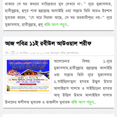
থাকবে সে ঘর কখনো দারিদ্রতার মুখ দেখবে না। ” নূরে মুজাসসাম,
হাবীবুল্লাহ, হুযূর পাক ছল্লাল্লাহু আলাইহি ওয়া সাল্লাম তিনি আরও ইরশাদ
মুবারক করেন, “যে ঘরে সিরকা আছে, সে ঘর তরকারীশূন্য নয়। ” নূরে
বাকি অংশ পড়ুন...
মুজাসসাম, হাবীবুল্লাহ, হুযূ
আজ পবিত্র ১১ই রবীউল আউওয়াল শরীফ
»
০৪ সেপ্টেম্বর, ২০২৫ ১২:০০ এএম, ইয়াওমুল খমীছ (বৃহস্পতিবার)
আলোচনার বিষয়: ১.নূরে
মুজাসসাম,হাবীবুল্লাহ ছল্লাল্লাহু আলাইহি
ওয়া সাল্লাম তিনি নূরে মুজাসসাম
২.সাইয়্যিদাতুনা হযরত উম্মুল উমাম
আলাইহাস সালাম ও সাইয়্যিদুনা হযরত
আবূ উম্মিল উমাম আলাইহিস সালাম
বাকি অংশ পড়ুন...
উনাদের ফযীলত মুবারক ও তাজদীদ মুবারক