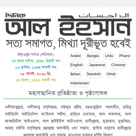
ইয়াওমুছ সাবত (শনিবার)
Arabic
Bangla
Urdu
Pharsi
২৪ ছফর শরীফ, ১৪৪৮ হিজরী সন
English
Japanese
Chinese
০৯ ছালিছ, ১৩৯৪ শামসী সন
০৮ আগস্ট, ২০২৬ খ্রি:
Italian
Swedish
Hindi
২৪ শ্রাবণ, ১৪৩৩ ফসলী সন
indonesian
মহাসম্মানিত প্রতিষ্ঠাতা ও পৃষ্ঠপোষক
খলীফাতুল্লাহ, খলীফাতু রসূলিল্লাহ, রঊফুর রহীম, রহমাতুল্লিল ‘আলামীন, ছাহিবু
সাইয়্যিদি সাইয়্যিদিল আ’ইয়াদ শরীফ, ছাহিবে নেয়ামত, আস সাফফাহ, আল
জাব্বারিউল আউওয়াল, আল ক্বউইউল আউওয়াল, হাবীবুল্লাহ, মুত্বহ্হার, মুত্বহ্হির,
আহলু বাইতি রসূলিল্লাহ ছল্লাল্লাহু আলাইহি ওয়া সাল্লাম, ক্বায়িম মাক্বামে হাবীবুল্লাহ
ছল্লাল্লাহু আলাইহি ওয়া সাল্লাম, মাওলানা মামদূহ মুর্শিদ ক্বিবলা