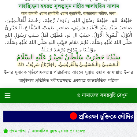
সাইয়্যিদুনা হযরত সুলত্বানুন নাছীর আলাইহিস সালাম
আল হাসানী ওয়াল হুসাইনী ওয়াল কুরাঈশী, রাজারবাগ শরীফ, ঢাকা।
خَلِيْفَةُ اللهِ، خَلِيْفَةُ رَسُوْلِ اللهِ، رَءُوْفٌ رَّحِيْمٌ، رَحْـمَةٌ لِّلْعَالَـمِيْـنَ،
صَاحِبُ سَيِّدِ سَيِّدِ الْاَعْيَادِ شَرِيْفٍ، صَاحِبِ نِعْمَتْ، اَلسَّفَّا حُ، اَلْـجَبَّارِىُّ
الْاَوَّلُ، اَلْـقَوِىُّ الْاَوَّلُ، حَبِيْبُ ال لهِ، مُطَهِّرٌ، اَهْلُ بَــيْتِ رَسُوْلِ اللهِ
صَلَّى اللهُ عَلَيْهِ وَسَلَّمَ، قَائِمُ مَقَامِ حَبِيْبِ اللهِ صَلَّى اللهُ عَلَيْهِ وَسَلَّمَ،
مَوْلـٰـنَا مَـمْدُوْحْ مُرْشِدْ قِـبْـلَةْ
سَيِّدُنَا حَضْرَتْ سُلْطَانٌ نَّصِيْـرٌ عَلَيْهِ السَّلَامُ
اَلْـحَسَنِـىُّ وَالْـحُسَيْنِـىُّ وَالْقُرَيْشِىُّ، رَاجَارْبَاغُ شَرِيْفٌ، دَاكَا
উনার মুবারক পৃষ্ঠপোষকতায় পরিচালিত আহলে সুন্নাত ওয়াল জামায়াত উনার
আক্বীদায় প্রতিষ্ঠিত শরীয়তসম্মত একমাত্র আন্তর্জাতিক পত্রিকা
নামাজের সময়সুচি দেখুন
প্রতিরক্ষা চুক্তিতে সৌদির ন
প্রথম পাতা
আন্তর্জাতিক সুন্নত মুবারক প্রচারকেন্দ্র