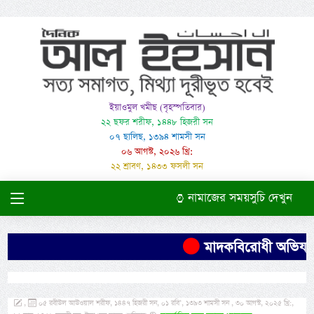
ইয়াওমুল খমীছ (বৃহস্পতিবার)
২২ ছফর শরীফ, ১৪৪৮ হিজরী সন
০৭ ছালিছ, ১৩৯৪ শামসী সন
০৬ আগস্ট, ২০২৬ খ্রি:
২২ শ্রাবণ, ১৪৩৩ ফসলী সন
নামাজের সময়সুচি দেখুন
মাদকবিরোধী অভিযানে 
,
০৫ রবীউল আউওয়াল শরীফ, ১৪৪৭ হিজরী সন, ০১ রবি’, ১৩৯৩ শামসী সন , ৩০ আগস্ট, ২০২৫ খ্রি:,