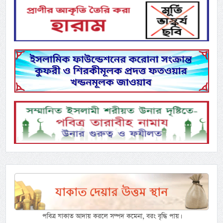
পবিত্র যাকাত আদায় করলে সম্পদ কমেনা, বরং বৃদ্ধি পায়।