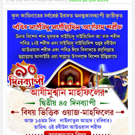
১৫ ভাদ্র, ১৪৩২ ফসলী সন, ইয়াওমুছ সাবত (শনিবার)
আন্তর্জাতিক সুন্নত মুবারক প্রচারকেন্দ্র