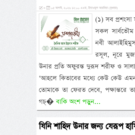
»
০৫ আগস্ট, ২০২৬ ১২:০০ এএম, ইয়াওমুল আরবিয়া (বুধবার)
(১) সব প্রশংসা
সকল সার্বভৌম 
নবী আলাইহিমু
রসূল, নূরে মুজা
উনার প্রতি অফুরন্ত দুরূদ শরীফ ও সা
‘আহলে কিতাবের মধ্যে কেউ কেউ এমন আছ
তোমাকে তা ফেরত দেবে, পক্ষান্তরে
গচ্�
বাকি অংশ পড়ুন...
যিনি শাহিদ উনার জন্য যেরূপ হায