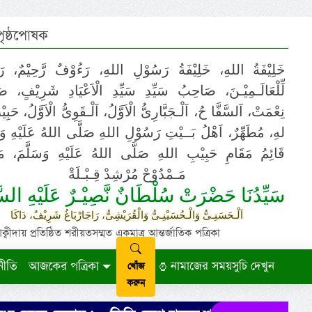
 পৃষ্ঠপোষক
خَلِيْفَةُ اللهِ، خَلِيْفَةُ رَسُوْلِ اللهِ، رَءُوْفٌ رَّحِيْمٌ، رَ
لِّلْعَالَـمِيْـنَ، صَاحِبُ سَيِّدِ سَيِّدِ الْاَعْيَادِ شَرِيْفٍ، 
نِعْمَتْ، اَلسَّفَّا حُ، اَلْـجَبَّارِىُّ الْاَوَّلُ، اَلْـقَوِىُّ الْاَوَّلُ، حَب
لهِ، مُطَهِّرٌ، اَهْلُ بَــيْتِ رَسُوْلِ اللهِ صَلَّى اللهُ عَلَيْهِ وَ،
قَائِمُ مَقَامِ حَبِيْبِ اللهِ صَلَّى اللهُ عَلَيْهِ وَسَلَّمَ، مَوْ
مَـمْدُوْحْ مُرْشِدْ قِـبْـلَةْ
سَيِّدُنَا حَضْرَتْ سُلْطَانٌ نَّصِيْـرٌ عَلَيْهِ السَّ
اَلْـحَسَنِـىُّ وَالْـحُسَيْنِـىُّ وَالْقُرَيْشِىُّ، رَاجَارْبَاغُ شَرِيْفٌ، دَاكَا
ায় প্রতিষ্ঠিত শরীয়তসম্মত একমাত্র আন্তর্জাতিক পত্রিকা
নীতি
আজকের পত্রিকা
নামাজের সময়সুচি দেখুন
খোঁজ
করুন