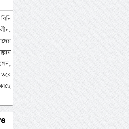
 যিনি
লীন,
াদের
ল্লাম
বলেন,
, তবে
কাছে
াও