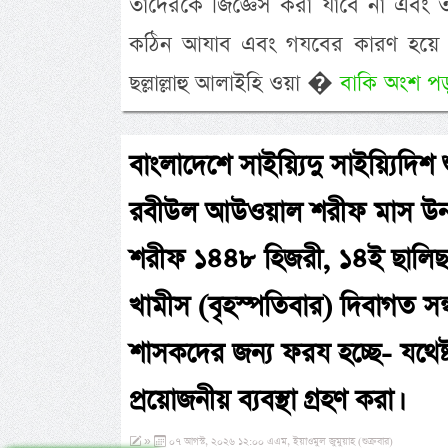
তাদেরকে জিজ্ঞেস করা যাবে না এবং ত
কঠিন আযাব এবং গযবের কারণ হয়ে দাঁ
ছল্লাল্লাহু আলাইহি ওয়া �
বাকি অংশ পড়
বাংলাদেশে সাইয়্যিদু সাইয়্যিদিশ
রবীউল আউওয়াল শরীফ মাস উনা
শরীফ ১৪৪৮ হিজরী, ১৪ই ছালিছ
খামীস (বৃহস্পতিবার) দিবাগত সন
শাসকদের জন্য ফরয হচ্ছে- যথেষ্ট
প্রয়োজনীয় ব্যবস্থা গ্রহণ করা।
»
০৭ আগস্ট, ২০২৬ ১২:০০ এএম, ইয়াওমুল জুমুয়াহ (শুক্রবার)