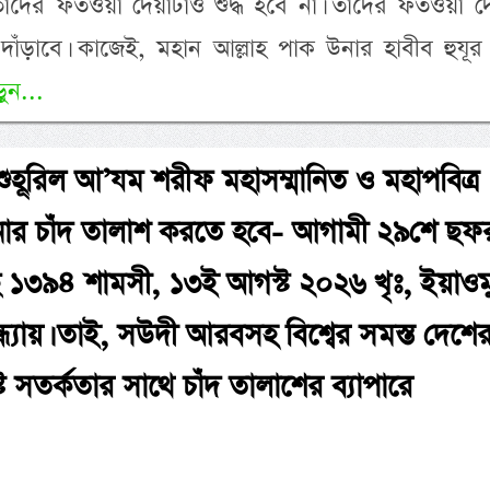
াদের ফতওয়া দেয়াটাও শুদ্ধ হবে না। তাদের ফতওয়া দে
ড়াবে। কাজেই, মহান আল্লাহ পাক উনার হাবীব হুযূর
ুন...
 শুহূরিল আ’যম শরীফ মহাসম্মানিত ও মহাপবিত্র
র চাঁদ তালাশ করতে হবে- আগামী ২৯শে ছফ
 ১৩৯৪ শামসী, ১৩ই আগস্ট ২০২৬ খৃঃ, ইয়াওম
্ধ্যায়। তাই, সউদী আরবসহ বিশ্বের সমস্ত দেশে
 সতর্কতার সাথে চাঁদ তালাশের ব্যাপারে