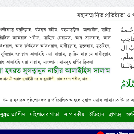
মহাসম্মানিত প্রতিষ্ঠাতা ও
 খলীফাতু রসূলিল্লাহ, রঊফুর রহীম, রহমাতুল্লিল ‘আলামীন, ছাহিবু
حْـمَةٌ
াইয়্যিদিল আ’ইয়াদ শরীফ, ছাহিবে নেয়ামত, আস সাফফাহ, আল
صَاحِبِ
ওয়াল, আল ক্বউইউল আউওয়াল, হাবীবুল্লাহ, মুত্বহ্হার, মুত্বহ্হির,
ِيْبُ ال
িল্লাহ ছল্লাল্লাহু আলাইহি ওয়া সাল্লাম, ক্বায়িম মাক্বামে হাবীবুল্লাহ
سَلَّمَ
াল্লাহু আলাইহি ওয়া সাল্লাম, মাওলানা মামদূহ মুর্শিদ ক্বিবলা
لـٰـنَا
ুনা হযরত সুলত্বানুন নাছীর আলাইহিস সালাম
 হাসানী ওয়াল হুসাইনী ওয়াল কুরাঈশী, রাজারবাগ শরীফ, ঢাকা।
لَامُ
উনার মুবারক পৃষ্ঠপোষকতায় পরিচালিত আহলে সুন্নাত ওয়াল জামায়াত উনার আক্বীদ
সুন্নত তা’লীম
মহিলাদের পাতা
সম্পাদকীয়
ইতিহাস
স্থাপত্য
অর্থ