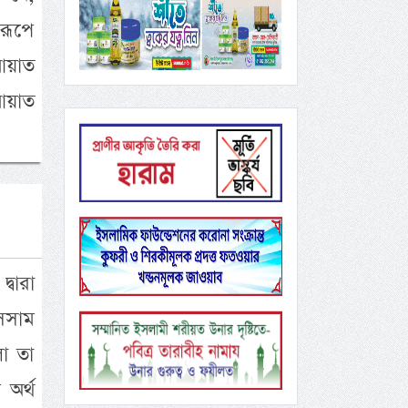
রূপে
 আয়াত
আয়াত
্বারা
াসসাম
লো তা
অর্থ