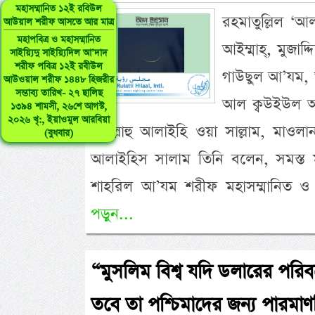
মহাসম্মানিত ১২ই রবিউল
রহমাতুল্লিল ‘আ
আউয়াল শরীফ আসতে আর মাত্র
মহাপবিত্র ও মহাসম্মানিত
আইম্মাহ্, মুজাদ
সাইয়্যিদু সাইয়্যিদিল আ’দাদ
শরীফ পবিত্র ১২ই রবীউল
গাউছুল আ’যম, 
আউওয়াল শরীফ ১৪৪৮ হিজরীর
সম্ভাব্য তারিখ- ২৭ ছালিছ
আল ক্বউইউল আউ
১৩৯৪ শামসী, ২৬শে আগস্ট,
২০২৬ খৃ:, ইয়াওমুল আরবিয়া
ছল্লাল্লাহু আলাইহি ওয়া সাল্লাম, মাওলান
(বুধবার)
আলাইহিস সালাম তিনি বলেন, সমস্ত মাস
শাহরিল আ’যম শরীফ মহাসম্মানিত ও
পড়ুন...
“মুসলিম বিশ্ব যদি ডলারের পরিবর
তবে তা পশ্চিমাদের জন্য পারমা