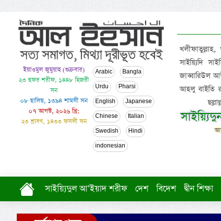
খলীফাতুল্লাহ,
সাইয়্যিদি স
ইয়াওমুল জুমুয়াহ (শুক্রবার)
Arabic
Bangla
জাব্বারিউল আউ
২৩ ছফর শরীফ, ১৪৪৮ হিজরী
Urdu
Pharsi
আহলু বাইতি রসূল
সন
০৮ ছালিছ, ১৩৯৪ শামসী সন
ছল্ল
English
Japanese
০৭ আগস্ট, ২০২৬ খ্রি:
সাইয়্যিদ
Chinese
Italian
২৩ শ্রাবণ, ১৪৩৩ ফসলী সন
আল
Swedish
Hindi
indonesian
সাইয়্যিদুল আ’ইয়াদ শরীফ
দেশ
বিদেশ
দ্বীন শিক্ষা