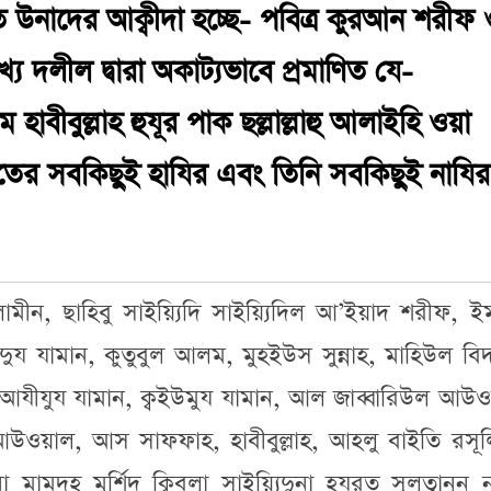
ত উনাদের আক্বীদা হচ্ছে- পবিত্র কুরআন শরীফ 
য দলীল দ্বারা অকাট্যভাবে প্রমাণিত যে-
 হাবীবুল্লাহ হুযূর পাক ছল্লাল্লাহু আলাইহি ওয়া
বাতের সবকিছুই হাযির এবং তিনি সবকিছুই নাযির
লামীন, ছাহিবু সাইয়্যিদি সাইয়্যিদিল আ’ইয়াদ শরীফ, ই
্দিদুয যামান, কুতুবুল আলম, মুহইউস সুন্নাহ, মাহিউল বি
আযীযুয যামান, ক্বইউমুয যামান, আল জাব্বারিউল আউও
ওয়াল, আস সাফফাহ, হাবীবুল্লাহ, আহলু বাইতি রসূলিল
া মামদূহ মুর্শিদ ক্বিবলা সাইয়্যিদুনা হযরত সুলত্বানুন 