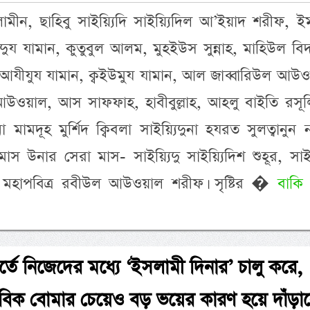
লামীন, ছাহিবু সাইয়্যিদি সাইয়্যিদিল আ’ইয়াদ শরীফ, ই
্দিদুয যামান, কুতুবুল আলম, মুহইউস সুন্নাহ, মাহিউল বি
আযীযুয যামান, ক্বইউমুয যামান, আল জাব্বারিউল আউও
ওয়াল, আস সাফফাহ, হাবীবুল্লাহ, আহলু বাইতি রসূলিল
া মামদূহ মুর্শিদ ক্বিবলা সাইয়্যিদুনা হযরত সুলত্বানুন 
 উনার সেরা মাস- সাইয়্যিদু সাইয়্যিদিশ শুহূর, সাইয়
 মহাপবিত্র রবীউল আউওয়াল শরীফ। সৃষ্টির �
বাকি
্তে নিজেদের মধ্যে ‘ইসলামী দিনার’ চালু করে,
ণবিক বোমার চেয়েও বড় ভয়ের কারণ হয়ে দাঁড়াব