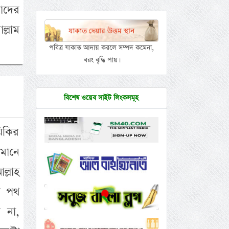
াদের
ল্লাম
পবিত্র যাকাত আদায় করলে সম্পদ কমেনা,
বরং বৃদ্ধি পায়।
বিশেষ ওয়েব সাইট লিংকসমূহ
িকির
মানে
্লাহ
থে পথ
 না,