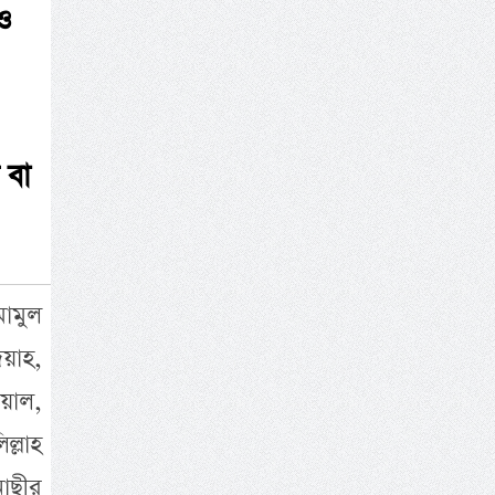
ও
 বা
মামুল
দয়াহ,
য়াল,
্লাহ
নাছীর