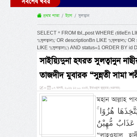
সর্বশেষ খবর
প্রথম পাতা
ট্যাগ
সুলত্বান
SELECT * FROM tbl_post WHERE (titleEn LIKE '%
'%সুলত্বান%' OR descriptionBn LIKE '%সুলত্বান%' O
LIKE '%সুলত্বান%') AND status=1 ORDER BY id
সাইয়্যিদুনা হযরত সুলত্বানুন ন
তাজদীদ মুবারক “সুন্নতী সামা 
»
০৭ আগস্ট, ২০২৬ ১২:০০ এএম, ইয়াওমুল জুমুয়াহ (শুক্রবার)
মহান আল্লাহ পাক তিনি ইরশ
َتَّخِذَهَا هُزُوًا
أُولٰئِكَ لَهُمْ عَذَابٌ مُّهِيْنٌ. অর্থ
“লাহওয়াল হা