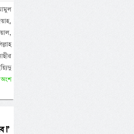
মামুল
দয়াহ,
য়াল,
্লাহ
নাছীর
্যিদু
 অংশ
ে।”