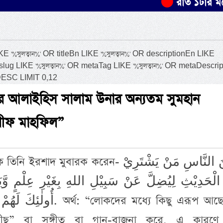
রাত ১টার মধ্যে যেসব 
সুলত্বান%' OR titleBn LIKE '%সুলত্বান%' OR descriptionEn LIKE
R slug LIKE '%সুলত্বান%' OR metaTag LIKE '%সুলত্বান%' OR metaDescri
 DESC LIMIT 0,12
াছীর আলাইহিস সালাম উনার অন্যতম সুমহান
শরীফ মাহফিল”
াদ মুবারক করেন- وَمِنَ النَّاسِ مَنْ يَشْتَرِيْ
وَ الْحَدِيْثِ لِيُضِلَّ عَنْ سَبِيْلِ اللهِ بِغَيْرِ عِلْمٍ وَّي
: “লোকদের মধ্যে কিছু এরূপ আছে যে,
দীছ” বা সঙ্গীত বা গান-বাজনা করে, এ কারণে