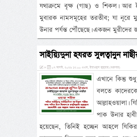
যথাক্রমে বৃক্ষ (গাছ) ও শিকল। আর 
মুবারক নামসমূহের তরতীব; যা নূরে মুজা
উনার পর্যন্ত পৌঁছেছে। একজন মুরীদের জন
সাইয়্যিদুনা হযরত সুলত্বানুন ন
»
০৭ আগস্ট, ২০২৬ ১২:০০ এএম, ইয়াওমুল জুমুয়াহ (শুক্রবার)
এখানে কিন্তু 
বলতে কাদেরকে 
আল্লাহওয়ালা। 
পাক উনার হাবীব
হয়েছেন, তিনিই হচ্ছেন আহলে যিকি