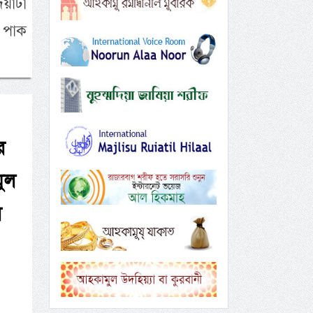
য়াটা
 পাক
র
ুল
র