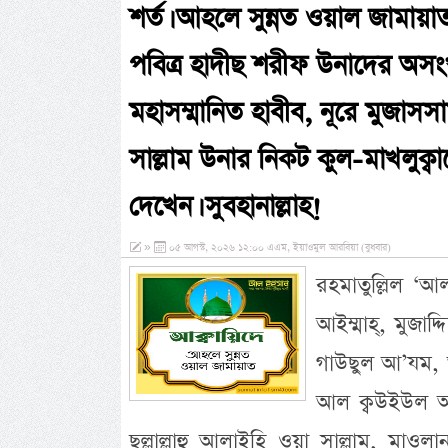
শর্ত। আহলে সুন্নত ওয়াল জামায়া
পবিত্র হাদীছ শরীফ উনাদের অসংখ্
মহাসম্মানিত হাবীব, নূরে মুজাসসাম
সাল্লাম উনার নিকট কুল-মাখলুক্
দেখেন। সুবহানাল্লাহ!
»
০৫ আগস্ট, ২০২৬ ১২:০০ এএম, ইয়াওমুল আরবিয়া (বুধবার)
রহমাতুল্লিল ‘আ
আইম্মাহ্, মুজাদ
গাউছুল আ’যম, 
আল ক্বউইউল আউ
ছল্লাল্লাহু আলাইহি ওয়া সাল্লাম, মাওলান