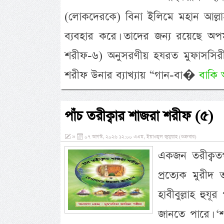
(লোকদেরকে) বিনা ইলিমে মহান আল্লা
ব্যবহার করে। তাদের জন্য রয়েছে অপমা
শরীফ-৬) অনুসরণীয় হযরত মুফাসসিরীন
শরীফ উনার ব্যাখ্যায় “গান-বা�
বাকি 
পাঁচ তরীক্বার শাজরা শরীফ (৫)
»
০৭ আগস্ট, ২০২৬ ১২:০০ এএম, ইয়াওমুল জুমুয়াহ (শুক্রবার)
একজন তরীক্বতপন
প্রত্যেক মুরীদ
হাবীবুল্লাহ হুযূ
জানতে পারে। ‘