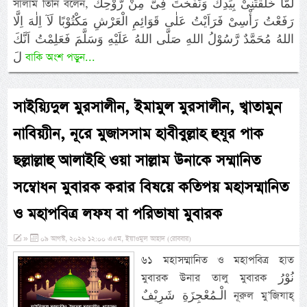
সালাম তিনি বলেন, لَمَّا خَلَقْتَنِىْ بِيَدِكَ وَنَفَخْتَ فِىَّ مِنْ رُّوْحِكَ
رَفَعْتُ رَأْسِىْ فَرَاَيْتُ عَلٰى قَوَائِمِ الْعَرْشِ مَكْتُوْبًا لَآ اِلٰهَ اِلَّا
اللهُ مُحَمَّدٌ رَّسُوْلُ اللهِ صَلَّى اللهُ عَلَيْهِ وَسَلَّمَ فَعَلِمْتُ اَنَّكَ
لَ
বাকি অংশ পড়ুন...
সাইয়্যিদুল মুরসালীন, ইমামুল মুরসালীন, খ্বাতামুন
নাবিয়্যীন, নূরে মুজাসসাম হাবীবুল্লাহ হুযূর পাক
ছল্লাল্লাহু আলাইহি ওয়া সাল্লাম উনাকে সম্মানিত
সম্বোধন মুবারক করার বিষয়ে কতিপয় মহাসম্মানিত
ও মহাপবিত্র লফয বা পরিভাষা মুবারক
»
০৯ আগস্ট, ২০২৬ ১২:০০ এএম, ইয়াওমুল আহাদ (রোববার)
৬১ মহাসম্মানিত ও মহাপবিত্র হাত
মুবারক উনার তালু মুবারক نُوْرُ
الْـمُعْجِزَةِ شَرِيْفٌ নূরুল মু’জিযাহ্