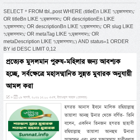
SELECT * FROM tbl_post WHERE (titleEn LIKE '%মুজাসসাম%'
OR titleBn LIKE '%মুজাসসাম%' OR descriptionEn LIKE
'%মুজাসসাম%' OR descriptionBn LIKE '%মুজাসসাম%' OR slug LIKE
'%মুজাসসাম%' OR metaTag LIKE '%মুজাসসাম%' OR
metaDescription LIKE '%মুজাসসাম%') AND status=1 ORDER
BY id DESC LIMIT 0,12
প্রত্যেক মুসলমান পুরুষ-মহিলার জন্য আবশ্যক
হচ্ছে, সর্বক্ষেত্রে মহাসম্মানিত সুন্নত মুবারক অনুযায়ী
আমল করা
»
০৯ আগস্ট, ২০২৬ ১২:০০ এএম, ইয়াওমুল আহাদ (রোববার)
হযরত আনাস ইবনে মালিক রদ্বিয়াল্লাহু
তায়ালা আনহু উনার থেকে বর্ণিত- তিনি
বলেন, একদিন তিনজন হযরত ছাহাবী
রদ্বিয়াল্লাহু তায়ালা আনহুম উনারা
আসলেন এবং নূরে মুজাসসাম হাবীবুল্লাহ