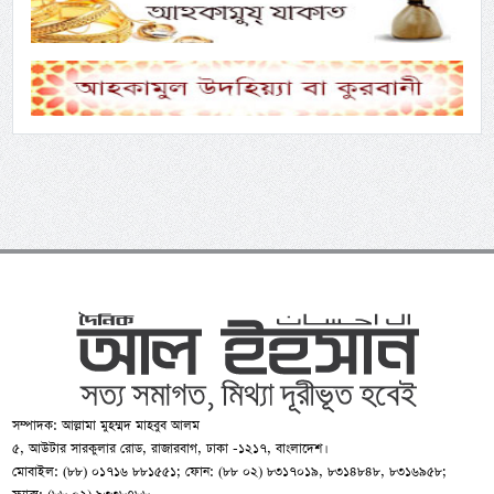
সম্পাদক: আল্লামা মুহম্মদ মাহবুব আলম
৫, আউটার সারকুলার রোড, রাজারবাগ, ঢাকা -১২১৭, বাংলাদেশ।
মোবাইল: (৮৮) ০১৭১৬ ৮৮১৫৫১; ফোন: (৮৮ ০২) ৮৩১৭০১৯, ৮৩১৪৮৪৮, ৮৩১৬৯৫৮;