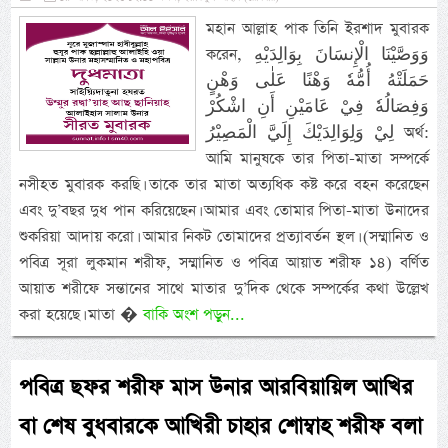
মহান আল্লাহ পাক তিনি ইরশাদ মুবারক
করেন, وَوَصَّيْنَا الْإِنسَانَ بِوَالِدَيْهِ
حَمَلَتْهُ أُمُّهٗ وَهْنًا عَلٰى وَهْنٍ
وَفِصَالُهٗ فِيْ عَامَيْنِ أَنِ اشْكُرْ
لِيْ وَلِوَالِدَيْكَ إِلَيَّ الْمَصِيْرُ অর্থ:
আমি মানুষকে তার পিতা-মাতা সম্পর্কে
নসীহত মুবারক করছি। তাকে তার মাতা অত্যধিক কষ্ট করে বহন করেছেন
এবং দু’বছর দুধ পান করিয়েছেন। আমার এবং তোমার পিতা-মাতা উনাদের
শুকরিয়া আদায় করো। আমার নিকট তোমাদের প্রত্যাবর্তন স্থল। (সম্মানিত ও
পবিত্র সূরা লুকমান শরীফ, সম্মানিত ও পবিত্র আয়াত শরীফ ১৪) বর্ণিত
আয়াত শরীফে সন্তানের সাথে মাতার দু’দিক থেকে সম্পর্কের কথা উল্লেখ
করা হয়েছে। মাতা �
বাকি অংশ পড়ুন...
পবিত্র ছফর শরীফ মাস উনার আরবিয়ায়িল আখির
বা শেষ বুধবারকে আখিরী চাহার শোম্বাহ শরীফ বলা