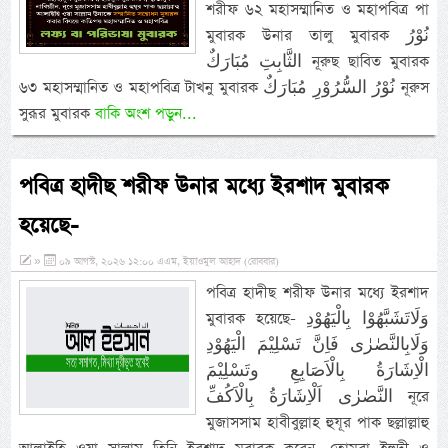
শরীফ ৬২ মহাসম্মানিত ও মহাপবিত্র পা
মুবারক উনার তালু মুবারক نُوْرُ
الثَّابِتِ مُبَارَكٌ নূরুছ ছাবিত মুবারক
৬৩ মহাসম্মানিত ও মহাপবিত্র টাখনু মুবারক نُوْرُ السُّرُوْرِ مُبَارَكٌ নূরুস
সুরূর মুবারক
বাকি অংশ পড়ুন...
পবিত্র হাদীছ শরীফ উনার মধ্যে ইরশাদ মুবারক
হয়েছে-
»
০৯ আগস্ট, ২০২৬ ১২:০০ এএম, ইয়াওমুল আহাদ (রোববার)
পবিত্র হাদীছ শরীফ উনার মধ্যে ইরশাদ
মুবারক হয়েছে- وَلَاتَشَبَّهُوْا بِالْيَهُوْدِ
وَلَابِالنَّصٰرٰى فَاِنَّ تَسْلِيْمَ الْيَهُوْدِ
الْاِشَارَةُ بِالْاَصَابِعِ وتَسْلِيْمَ
النَّصٰرٰى اَلْاِشَارَةُ بِالْاَكُفِّ নূরে
মুজাসসাম হাবীবুল্লাহ হুযূর পাক ছল্লাল্লাহু