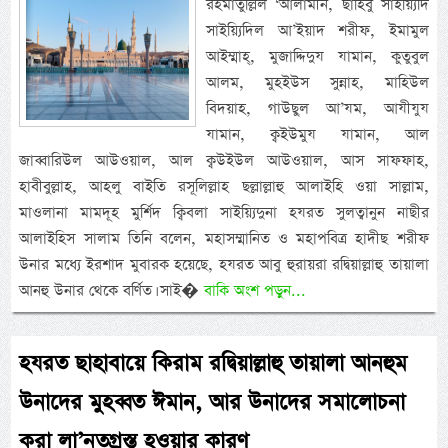
রহমাতুল্লিল ‘আলামীন, ছাহিবু সাইয়্যিদি
সাইয়্যিদিল আ’ইয়াদ শরীফ, ইমামুল
আইম্মাহ্, মুজাদ্দিদুয যামান, কুতুবুল
আলম, মুহইউস সুন্নাহ, মাহিউল
বিদয়াহ, গাউছুল আ’যম, আযীযুয
যামান, ক্বইউমুয যামান, আল
জাব্বারিউল আউওয়াল, আল ক্বউইউল আউওয়াল, আস সাফফাহ,
হাবীবুল্লাহ, আহলু বাইতি রসূলিল্লাহ ছল্লাল্লাহু আলাইহি ওয়া সাল্লাম,
মাওলানা মামদূহ মুর্শিদ ক্বিবলা সাইয়্যিদুনা হযরত সুলত্বানুন নাছীর
আলাইহিস সালাম তিনি বলেন, মহাসম্মানিত ও মহাপবিত্র হাদীছ শরীফ
উনার মধ্যে ইরশাদ মুবারক হয়েছে, হযরত আবু হুরায়রা রদ্বিয়াল্লাহু তায়ালা
আনহু উনার থেকে বর্ণিত। সাই�
বাকি অংশ পড়ুন...
হযরত ছাহাবায়ে কিরাম রদ্বিয়াল্লাহু তায়ালা আনহুম
উনাদের মুহব্বত ঈমান, আর উনাদের সমালোচনা
করা লা’নতগ্রস্ত হওয়ার কারণ