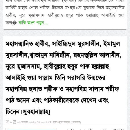
মাস উনার শেষ ইয়াওমুল আরবিয়া (বুধবার) দিনটিই কুল-কায়িনাতে ‘পবিত্র
আখিরী চাহার শোম্বা শরীফ’ হিসেবে মশহুর। যে মুবারক দিনে মহাসম্মানিত
হাবীব, নূরে মুজাসসাম হাবীবুল্লাহ হুযূর পাক ছল্লাল্লাহু আলাইহি ওয়া
সাল্�
বাকি অংশ পড়ুন...
মহাসম্মানিত হাবীব, সাইয়্যিদুল মুরসালীন, ইমামুল
মুরসালীন,খ্বাতামুন নাবিয়্যীন, রহমতুল্লিল আলামীন,
নূরে মুজাসসাম, হাবীবুল্লাহ হুযূর পাক ছল্লাল্লাহু
আলাইহি ওয়া সাল্লাম তিনি সরাসরি উম্মতের
মহাপবিত্র ছলাত শরীফ ও মহাপবিত্র সালাম শরীফ
পাঠ শুনেন এবং পাঠকারীদেরকে দেখেন এবং
চিনেন। সুবহানাল্লাহ!
»
০৯ আগস্ট, ২০২৬ ১২:০০ এএম, ইয়াওমুল আহাদ (রোববার)