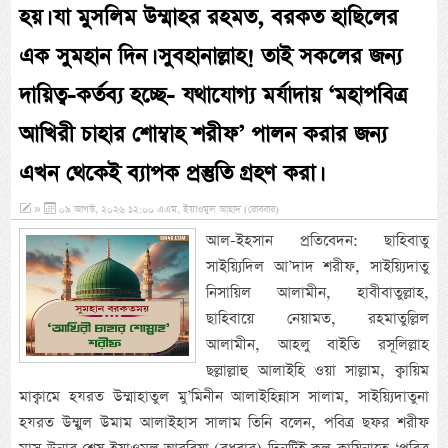
হয়। যা মুসলিম উম্মাহর রহমত, বরকত হাছিলের
এক সুমহান দিন। সুবহানাল্লাহ! তাই সকলের জন্য
দায়িত্ব-কর্তব্য হচ্ছে- যথাযোগ্য মর্যাদায় ‘মহাপবিত্র
আখিরী চাহার শোম্বাহ শরীফ’ পালন করার জন্য
এখন থেকেই ব্যাপক প্রস্তুতি গ্রহণ করা।
»
০৯ আগস্ট, ২০২৬ ১২:০০ এএম, ইয়াওমুল আহাদ (রোববার)
আল-ইহসান প্রতিবেদন: ছাহিবাতু
সাইয়্যিদিল আ’দাদ শরীফ, সাইয়্যিদাতু
নিসায়িল আলামীন, হাবীবাতুল্লাহ,
ছাহিবায়ে নেয়ামত, রহমাতুল্লিল
আলামীন, আহলু বাইতি রসূলিল্লাহ
ছল্লাল্লাহু আলাইহি ওয়া সাল্লাম, ক্বায়িম
মাক্বামে হযরত উম্মাহাতুল মু’মিনীন আলাইহিন্নাস সালাম, সাইয়্যিদাতুনা
হযরত উম্মুল উমাম আলাইহাস সালাম তিনি বলেন, পবিত্র ছফর শরীফ