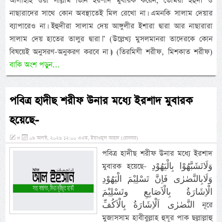
আলাইহি ওয়া সাল্লাম তিনি ইরশাদ মুবারক করেন, তোমরা ইহুদী ও
নাছারাদের সাথে কোন অবস্থাতেই মিল রেখো না। এমনকি সালাম দেয়ার
ব্যাপারেও না। ইহুদীরা সালাম দেয় আঙ্গুলীর ইশারা দ্বারা আর নাছারারা
সালাম দেয় হাতের তালুর দ্বারা।” (উল্লেখ্য মুসলমানরা তাদেরকে কোন
বিষয়েই অনুসরণ-অনুকরণ করবে না।) (তিরমিযী শরীফ, মিশকাত শরীফ)
বাকি অংশ পড়ুন...
পবিত্র হাদীছ শরীফ উনার মধ্যে ইরশাদ মুবারক
হয়েছে-
»
০৯ আগস্ট, ২০২৬ ১২:০০ এএম, ইয়াওমুল আহাদ (রোববার)
পবিত্র হাদীছ শরীফ উনার মধ্যে ইরশাদ
মুবারক হয়েছে- وَلَاتَشَبَّهُوْا بِالْيَهُوْدِ
وَلَابِالنَّصٰرٰى فَاِنَّ تَسْلِيْمَ الْيَهُوْدِ
الْاِشَارَةُ بِالْاَصَابِعِ وتَسْلِيْمَ
النَّصٰرٰى اَلْاِشَارَةُ بِالْاَكُفِّ নূরে
মুজাসসাম হাবীবুল্লাহ হুযূর পাক ছল্লাল্লাহু