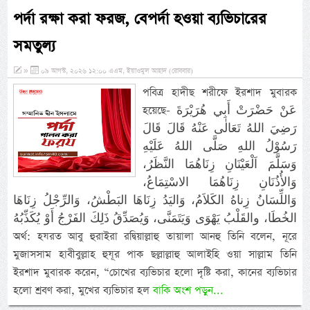
পর্দা রক্ষা করা ফরজ, বেপর্দা হওয়া ব্যভিচারের
সমতুল্য
»
০৯ আগস্ট, ২০২৬ ১২:০০ এএম, ইয়াওমুল আহাদ (রোববার)
পবিত্র হাদীছ শরীফে ইরশাদ মুবারক
হয়েছে- عَنْ حَضْرَتْ أَبِي هُرَيْرَةَ
رَضِيَ اللهُ تَعَالٰى عَنْهُ قَالَ قَالَ
رَسُوْلُ اللهِ صَلَّى اللهُ عَلَيْهِ
وَسَلَّمَ اَلْعَيْنَانِ زِنَاهُمَا النَّظَرُ،
وَالأُذُنَانِ زِنَاهُمَا الاسْتِمَاعُ،
وَاللِّسَانُ زِناهُ الكَلاَمُ، وَاليَدُ زِنَاهَا البَطْشُ، وَالرِّجْلُ زِنَاهَا
الخُطَا، والقَلْبُ يَهْوَى وَيَتَمَنَّى، وَيُصَدِّقُ ذَلِكَ الفَرْجُ أَوْ يُكَذِّبُهُ
অর্থ: হযরত আবু হুরাইরা রদ্বিয়াল্লাহু তায়ালা আনহু তিনি বলেন, নূরে
মুজাসসাম হাবীবুল্লাহ হুযূর পাক ছল্লাল্লাহু আলাইহি ওয়া সাল্লাম তিনি
ইরশাদ মুবারক করেন, “চোখের ব্যভিচার হলো দৃষ্টি করা, কানের ব্যভিচার
হলো শ্রবণ করা, মুখের ব্যভিচার হল
বাকি অংশ পড়ুন...