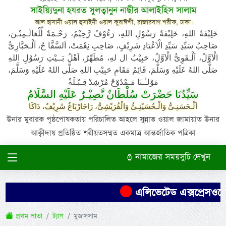
সাইয়্যিদুনা হযরত সুলত্বানুন নাছীর আলাইহিস সালাম
আল হাসানী ওয়াল হুসাইনী ওয়াল কুরাঈশী, রাজারবাগ শরীফ, ঢাকা।
خَلِيْفَةُ اللهِ، خَلِيْفَةُ رَسُوْلِ اللهِ، رَءُوْفٌ رَّحِيْمٌ، رَحْـمَةٌ لِّلْعَالَـمِيْـنَ،
صَاحِبُ سَيِّدِ سَيِّدِ الْاَعْيَادِ شَرِيْفٍ، صَاحِبِ نِعْمَتْ، اَلسَّفَّا حُ، اَلْـجَبَّارِىُّ
الْاَوَّلُ، اَلْـقَوِىُّ الْاَوَّلُ، حَبِيْبُ ال لهِ، مُطَهِّرٌ، اَهْلُ بَــيْتِ رَسُوْلِ اللهِ
صَلَّى اللهُ عَلَيْهِ وَسَلَّمَ، قَائِمُ مَقَامِ حَبِيْبِ اللهِ صَلَّى اللهُ عَلَيْهِ وَسَلَّمَ،
مَوْلـٰـنَا مَـمْدُوْحْ مُرْشِدْ قِـبْـلَةْ
سَيِّدُنَا حَضْرَتْ سُلْطَانٌ نَّصِيْـرٌ عَلَيْهِ السَّلَامُ
اَلْـحَسَنِـىُّ وَالْـحُسَيْنِـىُّ وَالْقُرَيْشِىُّ، رَاجَارْبَاغُ شَرِيْفٌ، دَاكَا
উনার মুবারক পৃষ্ঠপোষকতায় পরিচালিত আহলে সুন্নাত ওয়াল জামায়াত উনার
আক্বীদায় প্রতিষ্ঠিত শরীয়তসম্মত একমাত্র আন্তর্জাতিক পত্রিকা
নামাজের সময়সুচি দেখুন
এলিভেটেড এক্সপ্রেসওয়ের 
প্রথম পাতা
ট্যাগ
মুজাসসাম