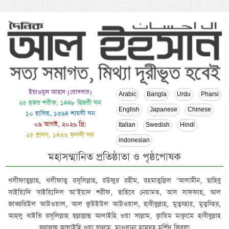
ইয়াওমুল আহাদ (রোববার)
Arabic
Bangla
Urdu
Pharsi
২৫ ছফর শরীফ, ১৪৪৮ হিজরী সন
English
Japanese
Chinese
১০ ছালিছ, ১৩৯৪ শামসী সন
০৯ আগস্ট, ২০২৬ খ্রি:
Italian
Swedish
Hindi
২৫ শ্রাবণ, ১৪৩৩ ফসলী সন
indonesian
মহাসম্মানিত প্রতিষ্ঠাতা ও পৃষ্ঠপোষক
খলীফাতুল্লাহ, খলীফাতু রসূলিল্লাহ, রঊফুর রহীম, রহমাতুল্লিল ‘আলামীন, ছাহিবু
সাইয়্যিদি সাইয়্যিদিল আ’ইয়াদ শরীফ, ছাহিবে নেয়ামত, আস সাফফাহ, আল
জাব্বারিউল আউওয়াল, আল ক্বউইউল আউওয়াল, হাবীবুল্লাহ, মুত্বহ্হার, মুত্বহ্হির,
আহলু বাইতি রসূলিল্লাহ ছল্লাল্লাহু আলাইহি ওয়া সাল্লাম, ক্বায়িম মাক্বামে হাবীবুল্লাহ
ছল্লাল্লাহু আলাইহি ওয়া সাল্লাম, মাওলানা মামদূহ মুর্শিদ ক্বিবলা