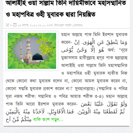
আলাইহি ওয়া সাল্লাম তিনি দায়িমীভাবে মহাসম্মানিত
ও মহাপবিত্র ওহী মুবারক দ্বারা নিয়ন্ত্রিত
»
০৯ আগস্ট, ২০২৬ ১২:০০ এএম, ইয়াওমুল আহাদ (রোববার)
মহান আল্লাহ পাক তিনি ইরশাদ মুবারক
করেন- وَمَا يَنْطِقُ عَنِ الْهَوٰى. اِنْ
هُوَ اِلَّا وَحْىٌ يُّوْحٰى অর্থ: “নূরে
মুজাসসাম হাবীবুল্লাহ হুযূর পাক ছল্লাল্লাহু
আলাইহি ওয়া সাল্লাম তিনি মহাসম্মানিত
ও মহাপবিত্র ওহী মুবারক ব্যতীত নিজ
থেকে কোনো কথা মুবারক বলেন না, কোনো আমল মুবারক করেন না,
কোনো সম্মতি মুবারক প্রকাশ করেন না।” সুবহানাল্লাহ! (সম্মানিত ও পবিত্র
সূরা নজম শরীফ: সম্মানিত ও পবিত্র আয়াত শরীফ ৩-৪) মহান আল্লাহ
পাক তিনি আরো ইরশাদ মুবারক করেন- وَلَوْ تَقَوَّلَ عَلَيْنَا بَعْضَ
الْاَقَاوِيْلِ.‏ لَاَخَذْنَا مِنْهُ بِالْيَمِيْنِ.‎‏ ثُمَّ لَقَطَعْنَا مِنْهُ الْوَتِيْنَ. فَمَا
مِنْكُمْ مِّنْ اَح
বাকি অংশ পড়ুন...