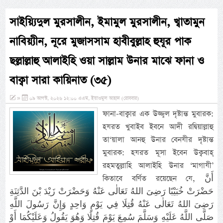
সাইয়্যিদুল মুরসালীন, ইমামুল মুরসালীন, খ্বাতামুন
নাবিয়্যীন, নূরে মুজাসসাম হাবীবুল্লাহ হুযূর পাক
ছল্লাল্লাহু আলাইহি ওয়া সাল্লাম উনার মাঝে ফানা ও
বাক্বা সারা কায়িনাত (৩৫)
»
০৯ আগস্ট, ২০২৬ ১২:০০ এএম, ইয়াওমুল আহাদ (রোববার)
ফানা-বাক্বার এক উজ্জ্বল দৃষ্টান্ত মুবারক:
হযরত খুবাইব ইবনে আদী রদ্বিয়াল্লাহু
তা‘য়ালা আনহু উনার বেনযীর দৃষ্টান্ত
মুবারক: হযরত মূসা ইব‌েন উক্ববাহ্
রহমতুল্লাহি আলাইহি উনার ‘মাগাযী’
কিতাবে বর্ণিত রয়েছেন যে, أَنَّ
حَضْرَتْ خُبَيْبًا رَضِىَ اللهُ تَعَالٰى عَنْهُ وَحَضْرَتْ زَيْدَ بْنَ الدَّثِنَةِ
رَضِىَ اللهُ تَعَالٰى عَنْهُ قُتِلَا فِي يَوْمٍ وَاحِدٍ وَإِنَّ رَسُولَ اللَّهِ
صَلَّى اللَّهُ عَلَيْهِ وَسَلَّمَ سُمِعَ يَوْمَ قُتِلَا وَهُوَ يَقُولُ وَعَلَيْكُمَا أَوْ