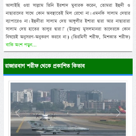
আলাইহি ওয়া সাল্লাম তিনি ইরশাদ মুবারক করেন, তোমরা ইহুদী ও
নাছারাদের সাথে কোন অবস্থাতেই মিল রেখো না। এমনকি সালাম দেয়ার
ব্যাপারেও না। ইহুদীরা সালাম দেয় আঙ্গুলীর ইশারা দ্বারা আর নাছারারা
সালাম দেয় হাতের তালুর দ্বারা।” (উল্লেখ্য মুসলমানরা তাদেরকে কোন
বিষয়েই অনুসরণ-অনুকরণ করবে না।) (তিরমিযী শরীফ, মিশকাত শরীফ)
বাকি অংশ পড়ুন...
রাজারবাগ শরীফ থেকে প্রকাশিত কিতাব
Previous
Next