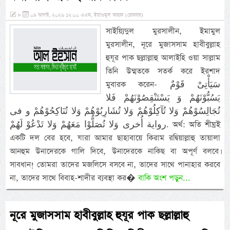
»
০৯ আগস্ট, ২০২৬ ১২:০০ এএম, ইয়াওমুল আহাদ (রোববার)
সাইয়্যিদুল মুরসালীন, ইমামুল
মুরসালীন, নূরে মুজাসসাম হাবীবুল্লাহ
হুযূর পাক ছল্লাল্লাহু আলাইহি ওয়া সাল্লাম
তিনি উম্মতকে সতর্ক করে ইরশাদ
মুবারক করেন- سَيَأْتِىْ قَوْمٌ
يَسُبُّوْنَهُمْ وَ يَسْتَنْقِصُوْنَهُمْ فَلا
تُجَالِسُوْهُمْ وَلا تُآكِلُوْهُمْ وَلا تُشَارِبُوْهُمْ وَلا تُنَاكِحُوْهُمْ و فى
رواية أُخرى وَلا تُصَلُّوْا مَعَهُمْ وَلا تَدْعُوْ لَهُمْ. অর্থ: অতি শীঘ্রই
একটি দল বের হবে, যারা আমার ছাহাবায়ে কিরাম রদ্বিয়াল্লাহু তায়ালা
আনহুম উনাদেরকে গালি দিবে, উনাদেরকে নাকিছ বা অপূর্ণ বলবে।
সাবধান! তোমরা তাদের মজলিসে বসবে না, তাদের সাথে পানাহার করবে
না, তাদের সাথে বিবাহ-শাদীর ব্যবস্থা কর�
বাকি অংশ পড়ুন...
নূরে মুজাসসাম হাবীবুল্লাহ হুযূর পাক ছল্লাল্লাহু