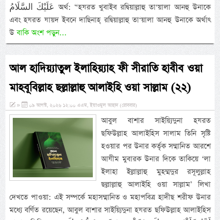
عَلَيْكَ السَّلَامُ অর্থ: “হযরত খুবাইব রদ্বিয়াল্লাহু তা‘য়ালা আনহু উনাকে
এবং হযরত যায়দ ইবনে দাছিনাহ্ রদ্বিয়াল্লাহু তা‘য়ালা আনহু উনাকে অর্থাৎ
উ
বাকি অংশ পড়ুন...
আল হাদিয়্যাতুল ইলাহিয়্যাহ ফী সীরাতি হাবীব ওয়া
মাহবূবিল্লাহ ছল্লাল্লাহু আলাইহি ওয়া সাল্লাম (২২)
»
০৯ আগস্ট, ২০২৬ ১২:০০ এএম, ইয়াওমুল আহাদ (রোববার)
আবুল বাশার সাইয়্যিদুনা হযরত
ছফিউল্লাহ আলাইহিস সালাম তিনি সৃষ্টি
হওয়ার পর উনার কর্তৃক সম্মানিত আরশে
আযীম মুবারক উনার দিকে তাকিয়ে ‘লা
ইলাহা ইল্লাল্লাহু মুহম্মদুর রসূলুল্লাহ
ছল্লাল্লাহু আলাইহি ওয়া সাল্লাম’ লিখা
দেখতে পাওয়া: এই সম্পর্কে মহাসম্মানিত ও মহাপবিত্র হাদীছ শরীফ উনার
মধ্যে বর্ণিত রয়েছেন, আবুল বাশার সাইয়্যিদুনা হযরত ছফিউল্লাহ আলাইহিস