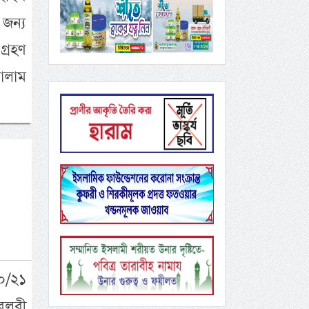
 জন্য
গ্রহণ
ালাম
০/২১
েলবী