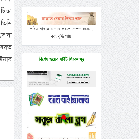
ন্তা
তিনি
পবিত্র যাকাত আদায় করলে সম্পদ কমেনা,
দোয়া
বরং বৃদ্ধি পায়।
 হযরত
উনার
বিশেষ ওয়েব সাইট লিংকসমূহ