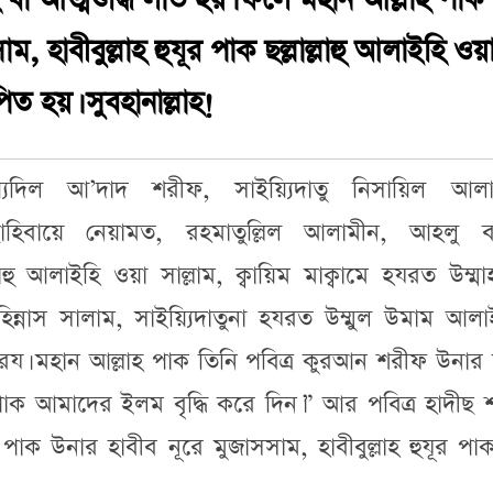
া আত্মশুদ্ধি লাভ হয়। ফলে মহান আল্লাহ পাক
, হাবীবুল্লাহ হুযূর পাক ছল্লাল্লাহু আলাইহি ওয়
িত হয়। সুবহানাল্লাহ!
য়্যিদিল আ’দাদ শরীফ, সাইয়্যিদাতু নিসায়িল আলা
, ছাহিবায়ে নেয়ামত, রহমাতুল্লিল আলামীন, আহলু ব
ল্লাহু আলাইহি ওয়া সাল্লাম, ক্বায়িম মাক্বামে হযরত উম্মা
িন্নাস সালাম, সাইয়্যিদাতুনা হযরত উম্মুল উমাম আল
য। মহান আল্লাহ পাক তিনি পবিত্র কুরআন শরীফ উনার ম
াক আমাদের ইলম বৃদ্ধি করে দিন।” আর পবিত্র হাদীছ 
 পাক উনার হাবীব নূরে মুজাসসাম, হাবীবুল্লাহ হুযূর 