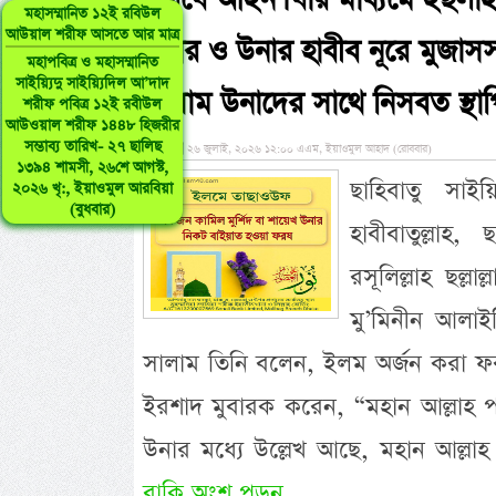
ফরযে আইন। যার মাধ্যমে ইছলাহ ব
মহাসম্মানিত ১২ই রবিউল
আউয়াল শরীফ আসতে আর মাত্র
উনার ও উনার হাবীব নূরে মুজাসসাম
মহাপবিত্র ও মহাসম্মানিত
সাইয়্যিদু সাইয়্যিদিল আ’দাদ
সাল্লাম উনাদের সাথে নিসবত স্থাপ
শরীফ পবিত্র ১২ই রবীউল
আউওয়াল শরীফ ১৪৪৮ হিজরীর
সম্ভাব্য তারিখ- ২৭ ছালিছ
»
২৬ জুলাই, ২০২৬ ১২:০০ এএম, ইয়াওমুল আহাদ (রোববার)
১৩৯৪ শামসী, ২৬শে আগস্ট,
ছাহিবাতু সাই
২০২৬ খৃ:, ইয়াওমুল আরবিয়া
(বুধবার)
হাবীবাতুল্লাহ
রসূলিল্লাহ ছল্লা
মু’মিনীন আলাইহ
সালাম তিনি বলেন, ইলম অর্জন করা ফর
ইরশাদ মুবারক করেন, “মহান আল্লাহ প
উনার মধ্যে উল্লেখ আছে, মহান আল্লাহ
বাকি অংশ পড়ুন...