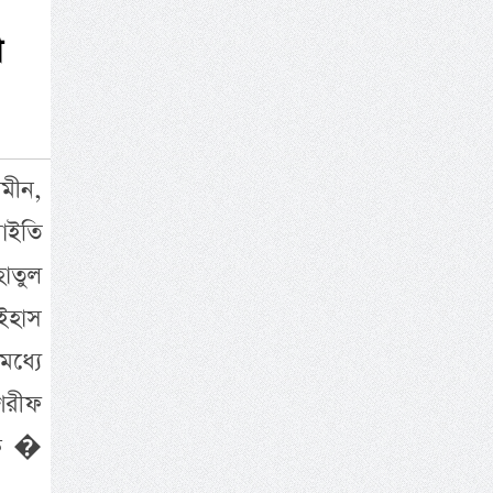
া
মীন,
াইতি
হাতুল
াইহাস
ধ্যে
শরীফ
পাক �