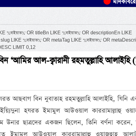
মাদকবিরোধী অভিযানে
'%বাইয়াত%' OR titleBn LIKE '%বাইয়াত%' OR descriptionEn LIKE
R slug LIKE '%বাইয়াত%' OR metaTag LIKE '%বাইয়াত%' OR metaDescri
 DESC LIMIT 0,12
বিন ‘আমির আল-ক্বারানী রহমতুল্লাহি আলাইহি 
যরত আছবাগ বিন নুবাতাহ রহমতুল্লাহি আলাইহি, যিনি 
য়্যিদুনা হযরত ইমামুল আউওয়াল কাররামাল্লাহু ওয়াজ
 উনার ছাত্রদের একজন ছিলেন, তিনি বর্ণনা করেন,
যরত ইমামুল আউওয়াল কাররামাল্লাহু ওয়াজহাহূ আলা