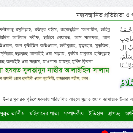
মহাসম্মানিত প্রতিষ্ঠাতা ও
 খলীফাতু রসূলিল্লাহ, রঊফুর রহীম, রহমাতুল্লিল ‘আলামীন, ছাহিবু
حْـمَةٌ
াইয়্যিদিল আ’ইয়াদ শরীফ, ছাহিবে নেয়ামত, আস সাফফাহ, আল
صَاحِبِ
ওয়াল, আল ক্বউইউল আউওয়াল, হাবীবুল্লাহ, মুত্বহ্হার, মুত্বহ্হির,
ِيْبُ ال
িল্লাহ ছল্লাল্লাহু আলাইহি ওয়া সাল্লাম, ক্বায়িম মাক্বামে হাবীবুল্লাহ
سَلَّمَ
াল্লাহু আলাইহি ওয়া সাল্লাম, মাওলানা মামদূহ মুর্শিদ ক্বিবলা
لـٰـنَا
ুনা হযরত সুলত্বানুন নাছীর আলাইহিস সালাম
 হাসানী ওয়াল হুসাইনী ওয়াল কুরাঈশী, রাজারবাগ শরীফ, ঢাকা।
لَامُ
উনার মুবারক পৃষ্ঠপোষকতায় পরিচালিত আহলে সুন্নাত ওয়াল জামায়াত উনার আক্বীদ
সুন্নত তা’লীম
মহিলাদের পাতা
সম্পাদকীয়
ইতিহাস
স্থাপত্য
অর্থ