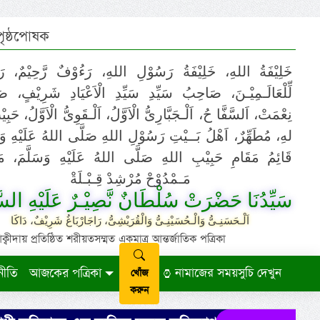
 পৃষ্ঠপোষক
خَلِيْفَةُ اللهِ، خَلِيْفَةُ رَسُوْلِ اللهِ، رَءُوْفٌ رَّحِيْمٌ، رَ
لِّلْعَالَـمِيْـنَ، صَاحِبُ سَيِّدِ سَيِّدِ الْاَعْيَادِ شَرِيْفٍ، 
نِعْمَتْ، اَلسَّفَّا حُ، اَلْـجَبَّارِىُّ الْاَوَّلُ، اَلْـقَوِىُّ الْاَوَّلُ، حَب
لهِ، مُطَهِّرٌ، اَهْلُ بَــيْتِ رَسُوْلِ اللهِ صَلَّى اللهُ عَلَيْهِ وَ،
قَائِمُ مَقَامِ حَبِيْبِ اللهِ صَلَّى اللهُ عَلَيْهِ وَسَلَّمَ، مَوْ
مَـمْدُوْحْ مُرْشِدْ قِـبْـلَةْ
سَيِّدُنَا حَضْرَتْ سُلْطَانٌ نَّصِيْـرٌ عَلَيْهِ السَّ
اَلْـحَسَنِـىُّ وَالْـحُسَيْنِـىُّ وَالْقُرَيْشِىُّ، رَاجَارْبَاغُ شَرِيْفٌ، دَاكَا
ায় প্রতিষ্ঠিত শরীয়তসম্মত একমাত্র আন্তর্জাতিক পত্রিকা
নীতি
আজকের পত্রিকা
নামাজের সময়সুচি দেখুন
খোঁজ
করুন