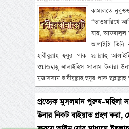
»
২৮ জুলাই, ২০২৬ ১২:০০ এএম, ইয়াওমুছ ছুলাছা (মঙ্গলবার)
কামালতে নুবুওও
“তাওয়ারিখে আজি
যায়, আফদ্বালুল
আলাইহি তিনি 
হাবীবুল্লাহ হুযূর পাক ছল্লাল্লাহু আল
ওয়াজহাহূ আলাইহিস সালাম উনারা উনাকে 
মুজাসসাম হাবীবুল্লাহ হুযূর পাক ছল্লাল্
প্রত্যেক মুসলমান পুরুষ-মহিলা 
উনার নিকট বাইয়াত গ্রহণ করা, 