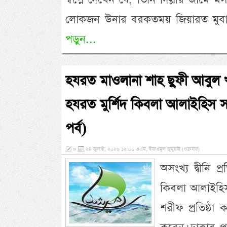
লোকজন উনার বরকতময় জিয়ারত মুবা
পড়ুন...
হযরত মাওলানা শাহ ছুফী আবুল খায়ে
হযরত মুর্শিদ কিবলা আলাইহিস সা
পর্ব)
»
২৪ জুলাই, ২০২৬ ১২:০০ এএম, ইয়াওমুল জুমুয়াহ (শুক্রবার)
অসংখ্য দ্বীনি প্
কিবলা আলাইহিস 
শরীফ প্রতিষ্ঠা 