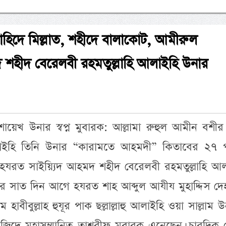
াহিদে মিল্লাত, শহীদে বালাকোট, আমীরুল
 শহীদ বেরেলবী রহমতুল্লাহি আলাইহি উনার
শায়েখ উনার স্বপ্ন মুবারক: আল্লামা রুহুল আমীন বশীর
লাইহি তিনি উনার “কারামতে আহমদী” কিতাবের ২৭ পৃষ
“হযরত সাইয়্যিদ আহমদ শহীদ বেরেলবী রহমতুল্লাহি আল
ৗঁছার সাত দিন আগে হযরত শাহ আব্দুল আযীয মুহাদ্দিস দ
হাবীবুল্লাহ হুযূর পাক ছল্লাল্লাহু আলাইহি ওয়া সাল্লাম 
ে মসজিদে মহাসম্মানিত তাশরীফ মুবারক এনেছেন। চারদিক