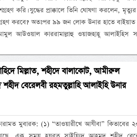
রহণ করি। যুদ্ধের প্রাক্কালে তিনি ঘোষণা করলেন, মৃত্যুর
ত গ্রহণ করবে? অতঃপর ৯৯ জন লোক উনার হাতে বাইয়াত 
ামুল আউওয়াল কাররামাল্লাহু ওয়াজহাহূ আলাইহিস স
াহিদে মিল্লাত, শহীদে বালাকোট, আমীরুল
 শহীদ বেরেলবী রহমতুল্লাহি আলাইহি উনার
রামত মুবারক: (১) “তাওয়ারীখে আযীবা” কিতাবের ২
েখ আছে, এক সময় হযরত সাইয়্যিদ আহমদ শহীদ বের