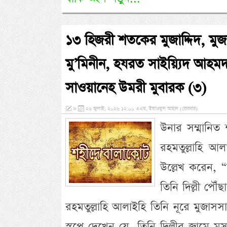
১৩ হিজরী শতকের মুজাদ্দিদ, মুজ
মু’মিনীন, হযরত সাইয়্যিদ আহমদ
সাওয়ানেহ উমরী মুবারক (৩)
»
২৬ জুলাই, ২০২৬ ১২:০০ এএম, ইয়াওমুল আহাদ (রোববার)
উনার সম্মানিত 
রহমতুল্লাহি আ
উল্লেখ করেন, 
তিনি দিল্লী পে
রহমতুল্লাহি আলাইহি তিনি নূরে মুজাসসাম 
স্বপ্নে দেখেন যে, তিনি দিল্লীর জাম