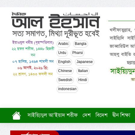
খলীফাতুল্লাহ,
সাইয়্যিদি স
ইয়াওমুল খমীছ (বৃহস্পতিবার)
Arabic
Bangla
জাব্বারিউল আউ
২২ ছফর শরীফ, ১৪৪৮ হিজরী
Urdu
Pharsi
আহলু বাইতি রসূল
সন
০৭ ছালিছ, ১৩৯৪ শামসী সন
ছল্ল
English
Japanese
০৬ আগস্ট, ২০২৬ খ্রি:
সাইয়্যিদ
Chinese
Italian
২২ শ্রাবণ, ১৪৩৩ ফসলী সন
আল
Swedish
Hindi
indonesian
সাইয়্যিদুল আ’ইয়াদ শরীফ
দেশ
বিদেশ
দ্বীন শিক্ষা