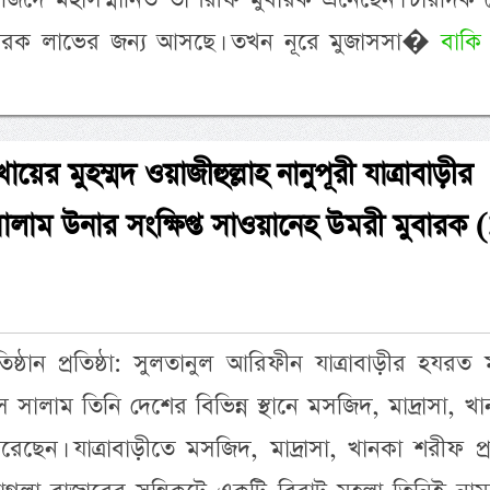
রক লাভের জন্য আসছে। তখন নূরে মুজাসসা�
বাকি
র মুহম্মদ ওয়াজীহুল্লাহ নানুপূরী যাত্রাবাড়ীর
লাম উনার সংক্ষিপ্ত সাওয়ানেহ উমরী মুবারক 
রতিষ্ঠান প্রতিষ্ঠা: সুলতানুল আরিফীন যাত্রাবাড়ীর হযরত মু
সালাম তিনি দেশের বিভিন্ন স্থানে মসজিদ, মাদ্রাসা, খ
করেছেন। যাত্রাবাড়ীতে মসজিদ, মাদ্রাসা, খানকা শরীফ প্রত