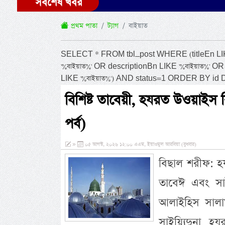
সর্বশেষ খবর
প্রথম পাতা
ট্যাগ
বাইয়াত
SELECT * FROM tbl_post WHERE (titleEn LIKE 
'%বাইয়াত%' OR descriptionBn LIKE '%বাইয়াত%' O
LIKE '%বাইয়াত%') AND status=1 ORDER BY id
বিশিষ্ট তাবেয়ী, হযরত উওয়াইস 
পর্ব)
»
০৫ আগস্ট, ২০২৬ ১২:০০ এএম, ইয়াওমুল আরবিয়া (বুধবার)
বিছাল শরীফ: হ
তাবেঈ এবং সাই
আলাইহিস সালাম
সাইয়্যিদুনা হ