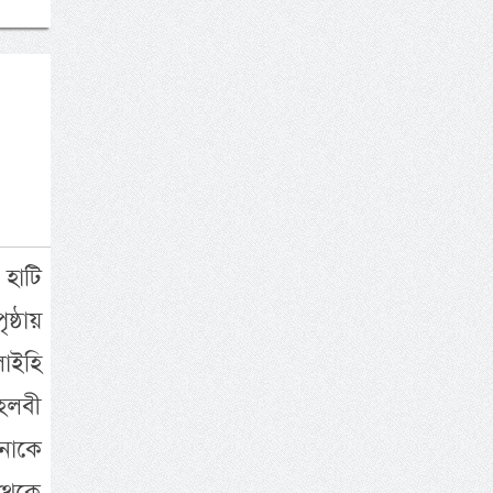
 হাটি
্ঠায়
াইহি
েহলবী
উনাকে
 থেকে