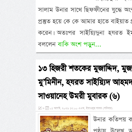
সালাম উনার সাথে ছিফফীনের যুদ্ধে অংশগ্
প্রস্তুত হয়ে কে কে আমার হাতে বাইয়া
করেন। অতঃপর সাইয়্যিদুনা হযরত ইম
বললেন
বাকি অংশ পড়ুন...
১৩ হিজরী শতকের মুজাদ্দিদ, মুজ
মু’মিনীন, হযরত সাইয়্যিদ আহমদ
সাওয়ানেহ উমরী মুবারক (৬)
»
০১ আগস্ট, ২০২৬ ১২:০০ এএম, ইয়াওমুছ সাবত (শনিবার)
উনার কতিপয় কা
পৃষ্ঠায় উল্ল