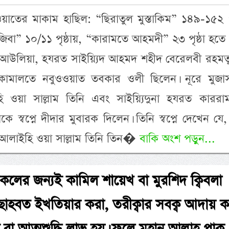
য়াতের মাকাম হাছিল: “ছিরাতুল মুস্তাকিম” ১৪৯-১৫২ পৃ
বা” ১০/১১ পৃষ্ঠায়, “কারামতে আহমদী” ২৩ পৃষ্ঠা হতে
 আউলিয়া, হযরত সাইয়্যিদ আহমদ শহীদ বেরেলবী রহমতুল
কামালতে নবুওওয়াত তবকার ওলী ছিলেন। নূরে মুজা
াইহি ওয়া সাল্লাম তিনি এবং সাইয়্যিদুনা হযরত কাররামাল
স্বপ্নে দীদার মুবারক দিলেন। তিনি স্বপ্নে দেখেন যে,
লাহু আলাইহি ওয়া সাল্লাম তিনি তিন�
বাকি অংশ পড়ুন...
সকলের জন্যই কামিল শায়েখ বা মুরশিদ ক্বিবলা
ছোহবত ইখতিয়ার করা, তরীক্বার সবক্ব আদায় ক