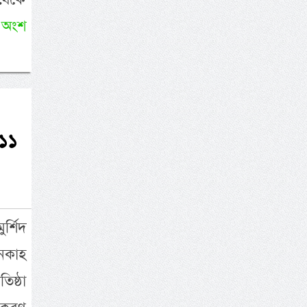
 অংশ
(১১
র্শিদ
ানকাহ
িষ্ঠা