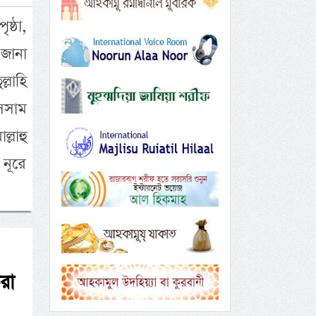
ষ্ঠা,
 জানা
্লাহি
সসাম
্লাহু
 নূরে
রা