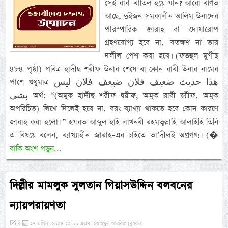
সেই রাবী বাতিল হয়ে যান? আরো বর্ণিত
আছে, দুইজন সমকালীন আলিম উনাদের
পারস্পারিক জারাহ বা দোষারোপ
গ্রহণযোগ্য হবে না, যতক্ষণ না তার
দলীল পেশ করা হবে। (ফতহুল মুগীছ
৪৮৪ পৃষ্ঠা) পবিত্র হাদীছ শরীফ উনার শেষে বা কোন রাবী উনার নামের
পাশে শুধুমাত্র هذا حديث ضعيف فلان ضيعف فلان ليس
بشى অর্থ: “(অমুক হাদীছ শরীফ দ্বয়ীফ, অমুক রাবী দ্বয়ীফ, অমুক
অপরিচিত) লিখে দিলেই হবে না, বরং ব্যাখ্যা থাকতে হবে কোন কারণে
জারাহ করা হলো। ” হযরত আব্দুল হাই লাখনবী রহমতুল্লাহি আলাইহি তিনি
এ বিষয়ে বলেন, ব্যাখ্যাহীন জারাহ-এর চাইতে তা’দীলই অগ্রগণ্য। (�
বাকি অংশ পড়ুন...
দিল্লীর মামলুক সুলতান গিয়াসউদ্দিন বলবনের
ন্যায়পরায়ণতা
»
১৭ এপ্রিল, ২০২৪ ১২:০০ এএম, ইয়াওমুল আরবিয়া (বুধবার)