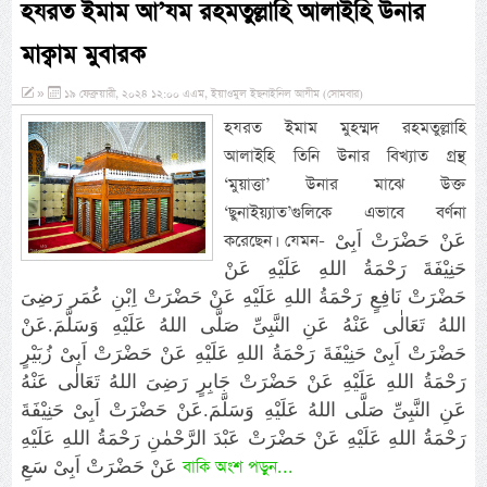
হযরত ইমাম আ’যম রহমতুল্লাহি আলাইহি উনার
মাক্বাম মুবারক
»
১৯ ফেব্রুয়ারী, ২০২৪ ১২:০০ এএম, ইয়াওমুল ইছনাইনিল আযীম (সোমবার)
হযরত ইমাম মুহম্মদ রহমতুল্লাহি
আলাইহি তিনি উনার বিখ্যাত গ্রন্থ
‘মুয়াত্তা’ উনার মাঝে উক্ত
‘ছুনাইয়্যাত’গুলিকে এভাবে বর্ণনা
করেছেন। যেমন- عَنْ حَضْرَتْ اَبِىْ
حَنِيْفَةَ رَحْمَةُ اللهِ عَلَيْهِ عَنْ
حَضْرَتْ نَافِعٍ رَحْمَةُ اللهِ عَلَيْهِ عَنْ حَضْرَتْ اِبْنِ عُمَر رَضِىَ
اللهُ تَعَالٰى عَنْهُ عَنِ النَّبِىِّ صَلَّى اللهُ عَلَيْهِ وَسَلَّمَ.عَنْ
حَضْرَتْ اَبِىْ حَنِيْفَةَ رَحْمَةُ اللهِ عَلَيْهِ عَنْ حَضْرَتْ اَبِىْ زُبَيْرٍ
رَحْمَةُ اللهِ عَلَيْهِ عَنْ حَضْرَتْ جَابِرٍ رَضِىَ اللهُ تَعَالٰى عَنْهُ
عَنِ النَّبِىِّ صَلَّى اللهُ عَلَيْهِ وَسَلَّمَ.عَنْ حَضْرَتْ اَبِىْ حَنِيْفَةَ
رَحْمَةُ اللهِ عَلَيْهِ عَنْ حَضْرَتْ عَبْدَ الرَّحْمٰنِ رَحْمَةُ اللهِ عَلَيْهِ
عَنْ حَضْرَتْ اَبِىْ سَعِ
বাকি অংশ পড়ুন...