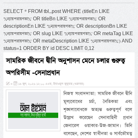
SELECT * FROM tbl_post WHERE (titleEn LIKE
'%ন্যায়পরায়ণতা%' OR titleBn LIKE '%ন্যায়পরায়ণতা%' OR
descriptionEn LIKE '%ন্যায়পরায়ণতা%' OR descriptionBn LIKE
'%ন্যায়পরায়ণতা%' OR slug LIKE '%ন্যায়পরায়ণতা%' OR metaTag LIKE
'%ন্যায়পরায়ণতা%' OR metaDescription LIKE '%ন্যায়পরায়ণতা%') AND
status=1 ORDER BY id DESC LIMIT 0,12
সামরিক জীবনে দ্বীনি অনুশাসন মেনে চলার গুরুত্ব
অপরিসীম -সেনাপ্রধান
»
১৯ জুন, ২০২৬ ১২:০০ এএম, ইয়াওমুল জুমুয়াহ (শুক্রবার)
নিজস্ব সংবাদদাতা: সামরিক জীবনে দ্বীনি
মূল্যবোধের চর্চা, নৈতিকতা এবং
শৃঙ্খলাবোধকে অত্যন্ত গুরুত্বপূর্ণ বলে
উল্লেখ করেছেন সেনাবাহিনী প্রধান
জেনারেল ওয়াকার-উজ-জামান। তিনি
বলেছেন, দেশের স্বাধীনতা ও সার্বভৌমত্ব