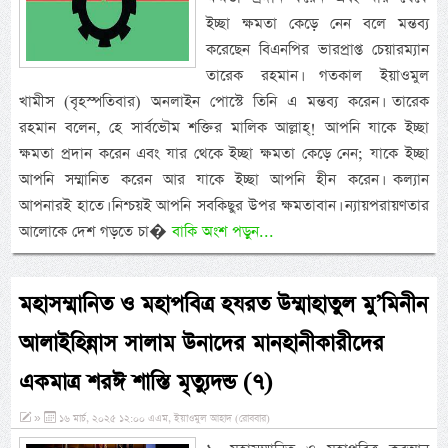
ইচ্ছা ক্ষমতা কেড়ে নেন বলে মন্তব্য
করেছেন বিএনপির ভারপ্রাপ্ত চেয়ারম্যান
তারেক রহমান। গতকাল ইয়াওমুল
খামীস (বৃহস্পতিবার) অনলাইন পোস্টে তিনি এ মন্তব্য করেন। তারেক
রহমান বলেন, হে সার্বভৌম শক্তির মালিক আল্লাহ্‌! আপনি যাকে ইচ্ছা
ক্ষমতা প্রদান করেন এবং যার থেকে ইচ্ছা ক্ষমতা কেড়ে নেন; যাকে ইচ্ছা
আপনি সম্মানিত করেন আর যাকে ইচ্ছা আপনি হীন করেন। কল্যান
আপনারই হাতে। নিশ্চয়ই আপনি সবকিছুর উপর ক্ষমতাবান। ন্যায়পরায়ণতার
আলোকে দেশ গড়তে চা�
বাকি অংশ পড়ুন...
মহাসম্মানিত ও মহাপবিত্র হযরত উম্মাহাতুল মু’মিনীন
আলাইহিন্নাস সালাম উনাদের মানহানীকারীদের
একমাত্র শরঈ শাস্তি মৃত্যুদন্ড (৭)
»
১৬ মার্চ, ২০২৫ ১২:০০ এএম, ইয়াওমুল আহাদ (রোববার)