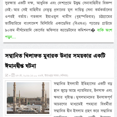
সুরক্ষায় একটি দক্ষ, আধুনিক এবং দেশপ্রেমে উদ্বুদ্ধ সেনাবাহিনীর বিকল্প
নেই। আর সেই বাহিনীর নেতৃত্ব প্রদানের মূল দায়িত্ব সেনা কর্মকর্তাদের
ওপরই বর্তায়। গতকাল ইয়াওমুল খামীস (বৃহস্পতিবার) চট্টগ্রামের
ভাটিয়ারিতে বাংলাদেশ মিলিটারি একাডেমির (বিএমএ) প্যারেড গ্রাউন্ডে
৯০তম দীর্ঘমেয়াদি কোর্সের অফিসার ক্যাডেটদের কমিশনপ�
বাকি অংশ
পড়ুন...
সম্মানিত খিলাফত মুবারক উনার সময়কার একটি
ঈমানদ্বীপ্ত ঘটনা
»
২৩ মে, ২০২৬ ১২:০০ এএম, ইয়াওমুছ সাবত (শনিবার)
সম্মানিত ইসলামী ইতিহাসের একটি বড়
স্থান জুড়ে আছে ন্যায়বিচার, ইনসাফ এবং
ক্ষমার দৃষ্টান্ত। মুসলমানদের ইনসাফপূর্ণ
আচরণের মাধ্যমেই পথহারা বিধর্মীরা
সম্মানিত দ্বীন ইসলাম গ্রহণ করে সম্মানিত