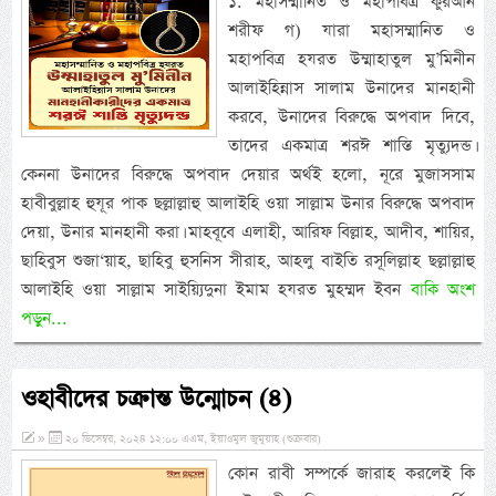
১. মহাসম্মানিত ও মহাপবিত্র কুরআন
শরীফ গ) যারা মহাসম্মানিত ও
মহাপবিত্র হযরত উম্মাহাতুল মু’মিনীন
আলাইহিন্নাস সালাম উনাদের মানহানী
করবে, উনাদের বিরুদ্ধে অপবাদ দিবে,
তাদের একমাত্র শরঈ শাস্তি মৃত্যুদন্ড।
কেননা উনাদের বিরুদ্ধে অপবাদ দেয়ার অর্থই হলো, নূরে মুজাসসাম
হাবীবুল্লাহ হুযূর পাক ছল্লাল্লাহু আলাইহি ওয়া সাল্লাম উনার বিরুদ্ধে অপবাদ
দেয়া, উনার মানহানী করা। মাহবূবে এলাহী, আরিফ বিল্লাহ, আদীব, শায়ির,
ছাহিবুস শুজা‘য়াহ, ছাহিবু হুসনিস সীরাহ, আহলু বাইতি রসূলিল্লাহ ছল্লাল্লাহু
আলাইহি ওয়া সাল্লাম সাইয়্যিদুনা ইমাম হযরত মুহম্মদ ইবন
বাকি অংশ
পড়ুন...
ওহাবীদের চক্রান্ত উন্মোচন (৪)
»
২০ ডিসেম্বর, ২০২৪ ১২:০০ এএম, ইয়াওমুল জুমুয়াহ (শুক্রবার)
কোন রাবী সম্পর্কে জারাহ করলেই কি