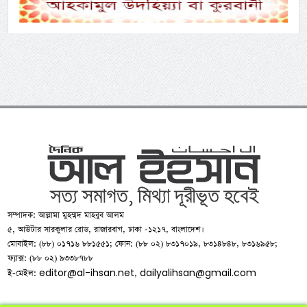
সম্পাদক: আল্লামা মুহম্মদ মাহবুব আলম
৫, আউটার সারকুলার রোড, রাজারবাগ, ঢাকা -১২১৭, বাংলাদেশ।
মোবাইল: (৮৮) ০১৭১৬ ৮৮১৫৫১; ফোন: (৮৮ ০২) ৮৩১৭০১৯, ৮৩১৪৮৪৮, ৮৩১৬৯৫৮;
ফ্যাক্স: (৮৮ ০২) ৯৩৩৮৭৮৮
editor@al-ihsan.net
dailyalihsan@gmail.com
ই-মেইল:
,