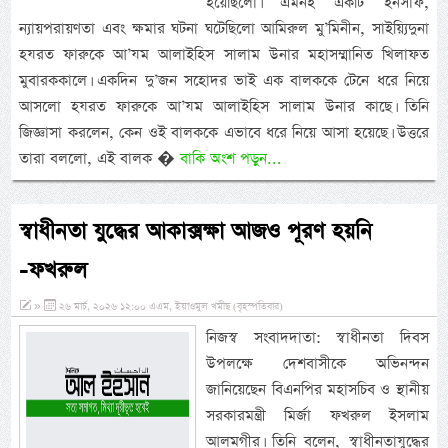
হয়েছিলো। এমনই একটি ইনসাফ,
ন্যায়পরায়ণতা এবং ক্ষমার ঘটনা ঘটেছিলো আমিরুল মু’মিনীন, সাইয়্যিদুনা
হযরত ফারুকে আ’যম আলাইহিস সালাম উনার মহাসম্মানিত খিলাফত
মুবারককালে। একদিন দু’জন সহোদর ভাই এক বালককে টেনে ধরে নিয়ে
আসলো হযরত ফারুকে আ’যম আলাইহিস সালাম উনার কাছে। তিনি
জিজ্ঞাসা করলেন, কেন ওই বালককে এভাবে ধরে নিয়ে আসা হয়েছে। উত্তরে
তারা বললো, এই বালক �
বাকি অংশ পড়ুন...
স্বাধীনতা যুদ্ধের আকাক্সক্ষা আজও পূরণ হয়নি
-ফখরুল
»
২৬ মার্চ, ২০২৬ ১২:০০ এএম, ইয়াওমুল খমীছ (বৃহস্পতিবার)
নিজস্ব সংবাদদাতা: স্বাধীনতা দিবস
উপলক্ষে দেশবাসীকে অভিনন্দন
জানিয়েছেন বিএনপির মহাসচিব ও স্থানীয়
সরকারমন্ত্রী মির্জা ফখরুল ইসলাম
আলমগীর। তিনি বলেন, স্বাধীনতাযুদ্ধের