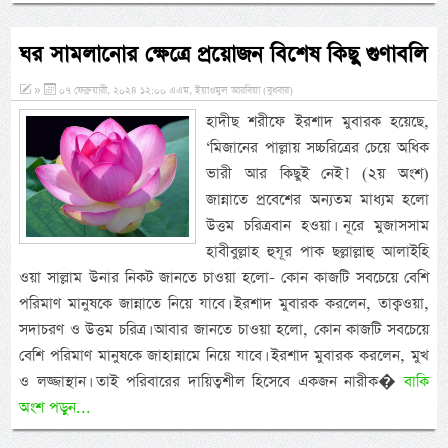
ঘর সামলানোর ক্ষেত্রে প্রয়োজন বিশেষ কিছু গুণাবলি
»
০৭ ফেব্রুয়ারী, ২০২৪ ১২:০০ এএম, ইয়াওমুল আরবিয়া (বুধবার)
হাদীছ শরীফে ইরশাদ মুবারক হয়েছে,
‘মিজানের পাল্লায় সচ্চরিত্রের চেয়ে অধিক
ভারী আর কিছুই নেই।’ (২য় অংশ)
জান্নাতে প্রবেশের অন্যতম মাধ্যম হলো
উত্তম চরিত্রবান হওয়া। নূরে মুজাসসাম
হাবীবুল্লাহ হুযূর পাক ছল্লাল্লাহু আলাইহি
ওয়া সাল্লাম উনার নিকট জানতে চাওয়া হলো- কোন কাজটি সবচেয়ে বেশি
পরিমাণ মানুষকে জান্নাতে নিয়ে যাবে। ইরশাদ মুবারক করলেন, তাক্বওয়া,
সদাচরণ ও উত্তম চরিত্র। আবার জানতে চাওয়া হলো, কোন কাজটি সবচেয়ে
বেশি পরিমাণ মানুষকে জাহান্নামে নিয়ে যাবে। ইরশাদ মুবারক করলেন, মুখ
ও লজ্জাস্থান। তাই পরিবারের দায়িত্বশীল হিসেবে একজন নারীক�
বাকি
অংশ পড়ুন...