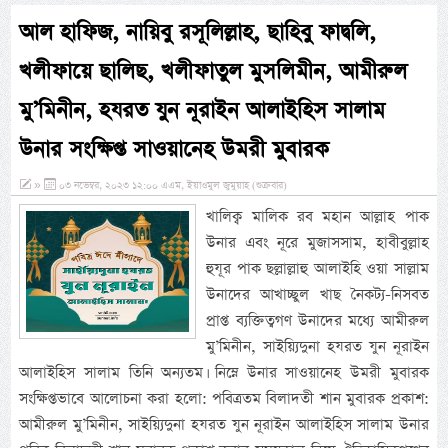
আল হাফিজ, নায়িবু রসূলিল্লাহ, ছাহিবু ফাদ্বলি,
খলীফায়ে ছালিছ, খলীফাতুল মুসলিমীন, আমীরুল
মু’মিনীন, হযরত যুন নূরাইন আলাইহিস সালাম
উনার সংক্ষিপ্ত সাওয়ানেহ উমরী মুবারক
»
০৩ নভেম্বর, ২০২৩ ১২:০০ এএম, ইয়াওমুল জুমুয়াহ (শুক্রবার)
খালিক্ব মালিক রব মহান আল্লাহ পাক
উনার এবং নূরে মুজাসসাম, হাবীবুল্লাহ
হুযূর পাক ছল্লাল্লাহু আলাইহি ওয়া সাল্লাম
উনাদের আখাচ্ছুল খাছ নৈকট্য-নিসবত
প্রাপ্ত ব্যক্তিত্বগণ উনাদের মধ্যে আমীরুল
মু’মিনীন, সাইয়্যিদুনা হযরত যুন নূরাইন
আলাইহিস সালাম তিনি অন্যতম। নিম্নে উনার সাওয়ানেহ উমরী মুবারক
সংক্ষিপ্তভাবে আলোচনা করা হলো: পবিত্রতম বিলাদতী শান মুবারক প্রকাশ:
আমীরুল মু’মিনীন, সাইয়্যিদুনা হযরত যুন নূরাইন আলাইহিস সালাম উনার