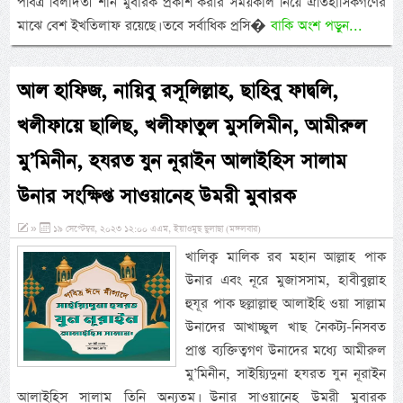
পবিত্র বিলাদতী শান মুবারক প্রকাশ করার সময়কাল নিয়ে ঐতিহাসিকগণের
মাঝে বেশ ইখতিলাফ রয়েছে। তবে সর্বাধিক প্রসি�
বাকি অংশ পড়ুন...
আল হাফিজ, নায়িবু রসূলিল্লাহ, ছাহিবু ফাদ্বলি,
খলীফায়ে ছালিছ, খলীফাতুল মুসলিমীন, আমীরুল
মু’মিনীন, হযরত যুন নূরাইন আলাইহিস সালাম
উনার সংক্ষিপ্ত সাওয়ানেহ উমরী মুবারক
»
১৯ সেপ্টেম্বর, ২০২৩ ১২:০০ এএম, ইয়াওমুছ ছুলাছা (মঙ্গলবার)
খালিক্ব মালিক রব মহান আল্লাহ পাক
উনার এবং নূরে মুজাসসাম, হাবীবুল্লাহ
হুযূর পাক ছল্লাল্লাহু আলাইহি ওয়া সাল্লাম
উনাদের আখাচ্ছুল খাছ নৈকট্য-নিসবত
প্রাপ্ত ব্যক্তিত্বগণ উনাদের মধ্যে আমীরুল
মু’মিনীন, সাইয়্যিদুনা হযরত যুন নূরাইন
আলাইহিস সালাম তিনি অন্যতম। উনার সাওয়ানেহ উমরী মুবারক