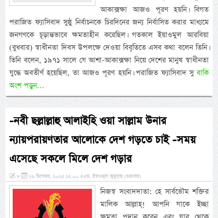
আকাক্সক্ষা আজও পূরণ হয়নি। বিগত
পরাজিত ফ্যাসিবাদ সুষ্ঠু নির্বাচনকে চিরদিনের জন্য নির্বাসিত করার মাধ্যমে
জনগণকে চূড়ান্তভাবে ক্ষমতাহীন করেছিল। গতকাল ইয়াওমুল আরবিয়া
(বুধবার) স্বাধীনতা দিবস উপলক্ষে দেওয়া বিবৃতিতে এসব কথা বলেন তিনি।
তিনি বলেন, ১৯৭১ সালে যে আশা-আকাক্সক্ষা নিয়ে দেশের মানুষ স্বাধীনতা
যুদ্ধে অবতীর্ণ হয়েছিল, তা আজও পূরণ হয়নি। পরাজিত ফ্যাসিবাদ সু
বাকি
অংশ পড়ুন...
-নবী ছল্লাল্লাহু আলাইহি ওয়া সাল্লাম উনার
ন্যায়পরায়ণতার আলোকে দেশ গড়তে চাই -সময়
এসেছে সকলে মিলে দেশ গড়ার
»
২৬ ডিসেম্বর, ২০২৫ ১২:০০ এএম, ইয়াওমুল জুমুয়াহ (শুক্রবার)
নিজস্ব সংবাদদাতা: হে সার্বভৌম শক্তির
মালিক আল্লাহ্‌! আপনি যাকে ইচ্ছা
ক্ষমতা প্রদান করেন এবং যার থেকে