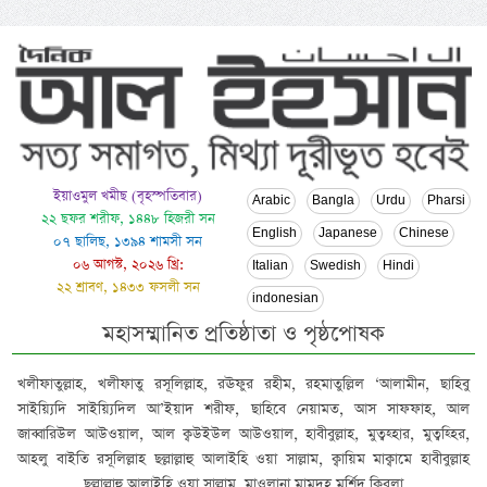
ইয়াওমুল খমীছ (বৃহস্পতিবার)
Arabic
Bangla
Urdu
Pharsi
২২ ছফর শরীফ, ১৪৪৮ হিজরী সন
English
Japanese
Chinese
০৭ ছালিছ, ১৩৯৪ শামসী সন
০৬ আগস্ট, ২০২৬ খ্রি:
Italian
Swedish
Hindi
২২ শ্রাবণ, ১৪৩৩ ফসলী সন
indonesian
মহাসম্মানিত প্রতিষ্ঠাতা ও পৃষ্ঠপোষক
খলীফাতুল্লাহ, খলীফাতু রসূলিল্লাহ, রঊফুর রহীম, রহমাতুল্লিল ‘আলামীন, ছাহিবু
সাইয়্যিদি সাইয়্যিদিল আ’ইয়াদ শরীফ, ছাহিবে নেয়ামত, আস সাফফাহ, আল
জাব্বারিউল আউওয়াল, আল ক্বউইউল আউওয়াল, হাবীবুল্লাহ, মুত্বহ্হার, মুত্বহ্হির,
আহলু বাইতি রসূলিল্লাহ ছল্লাল্লাহু আলাইহি ওয়া সাল্লাম, ক্বায়িম মাক্বামে হাবীবুল্লাহ
ছল্লাল্লাহু আলাইহি ওয়া সাল্লাম, মাওলানা মামদূহ মুর্শিদ ক্বিবলা