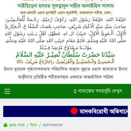
সাইয়্যিদুনা হযরত সুলত্বানুন নাছীর আলাইহিস সালাম
আল হাসানী ওয়াল হুসাইনী ওয়াল কুরাঈশী, রাজারবাগ শরীফ, ঢাকা।
خَلِيْفَةُ اللهِ، خَلِيْفَةُ رَسُوْلِ اللهِ، رَءُوْفٌ رَّحِيْمٌ، رَحْـمَةٌ لِّلْعَالَـمِيْـنَ،
صَاحِبُ سَيِّدِ سَيِّدِ الْاَعْيَادِ شَرِيْفٍ، صَاحِبِ نِعْمَتْ، اَلسَّفَّا حُ، اَلْـجَبَّارِىُّ
الْاَوَّلُ، اَلْـقَوِىُّ الْاَوَّلُ، حَبِيْبُ ال لهِ، مُطَهِّرٌ، اَهْلُ بَــيْتِ رَسُوْلِ اللهِ
صَلَّى اللهُ عَلَيْهِ وَسَلَّمَ، قَائِمُ مَقَامِ حَبِيْبِ اللهِ صَلَّى اللهُ عَلَيْهِ وَسَلَّمَ،
مَوْلـٰـنَا مَـمْدُوْحْ مُرْشِدْ قِـبْـلَةْ
سَيِّدُنَا حَضْرَتْ سُلْطَانٌ نَّصِيْـرٌ عَلَيْهِ السَّلَامُ
اَلْـحَسَنِـىُّ وَالْـحُسَيْنِـىُّ وَالْقُرَيْشِىُّ، رَاجَارْبَاغُ شَرِيْفٌ، دَاكَا
উনার মুবারক পৃষ্ঠপোষকতায় পরিচালিত আহলে সুন্নাত ওয়াল জামায়াত উনার
আক্বীদায় প্রতিষ্ঠিত শরীয়তসম্মত একমাত্র আন্তর্জাতিক পত্রিকা
নামাজের সময়সুচি দেখুন
মাদকবিরোধী অভিযানে এক 
প্রথম পাতা
ট্যাগ
ন্যায়পরায়ণতা