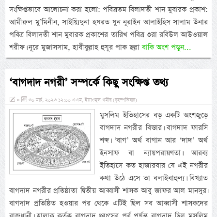
সংক্ষিপ্তভাবে আলোচনা করা হলো: পবিত্রতম বিলাদতী শান মুবারক প্রকাশ:
আমীরুল মু’মিনীন, সাইয়্যিদুনা হযরত যুন নূরাইন আলাইহিস সালাম উনার
পবিত্র বিলাদতী শান মুবারক প্রকাশের তারিখ পবিত্র ৩রা রবিউল আউওয়াল
শরীফ। নূরে মুজাসসাম, হাবীবুল্লাহ হুযূর পাক ছল্লা
বাকি অংশ পড়ুন...
‘বাগদাদ নগরী’ সম্পর্কে কিছু সংক্ষিপ্ত তথ্য
»
৩০ মার্চ, ২০২৩ ১২:০০ এএম, ইয়াওমুল খমীছ (বৃহস্পতিবার)
মুসলিম ইতিহাসের বড় একটি অংশজুড়ে
বাগদাদ নগরীর বিস্তার। বাগদাদ ফারসি
শব্দ। ‘বাগ’ অর্থ বাগান আর ‘দাদ’ অর্থ
ইনসাফ বা ন্যায়পরায়ণতা। আরব্য
ইতিহাসে কত হাজারবার যে এই নগরীর
কথা উঠে এসে তা বলাইবাহুল্য। বিখ্যাত
বাগদাদ নগরীর প্রতিষ্ঠাতা দ্বিতীয় আব্বাসী শাসক আবু জাফর আল মানসুর।
বাগদাদ প্রতিষ্ঠিত হওয়ার পর থেকে এটিই ছিল সব আব্বাসী শাসকদের
রাজধানী। হালাকু কর্তৃক বাগদাদ ধ্বংসের পূর্ব পর্যন্ত বাগদাদ ছিল মুসলিম