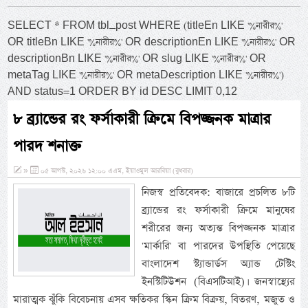
SELECT * FROM tbl_post WHERE (titleEn LIKE '%নারীর%'
OR titleBn LIKE '%নারীর%' OR descriptionEn LIKE '%নারীর%' OR
descriptionBn LIKE '%নারীর%' OR slug LIKE '%নারীর%' OR
metaTag LIKE '%নারীর%' OR metaDescription LIKE '%নারীর%')
AND status=1 ORDER BY id DESC LIMIT 0,12
৮ ব্র্যান্ডের রং ফর্সাকারী ক্রিমে বিপজ্জনক মাত্রার
পারদ শনাক্ত
»
০৫ আগস্ট, ২০২৬ ১২:০০ এএম, ইয়াওমুল আরবিয়া (বুধবার)
নিজস্ব প্রতিবেদক: বাজারে প্রচলিত ৮টি
ব্র্যান্ডের রং ফর্সাকারী ক্রিমে মানুষের
শরীরের জন্য অত্যন্ত বিপজ্জনক মাত্রার
'মার্কারি' বা পারদের উপস্থিতি পেয়েছে
বাংলাদেশ স্ট্যান্ডার্ডস অ্যান্ড টেস্টিং
ইনস্টিটিউশন (বিএসটিআই)। জনস্বাস্থ্যের
মারাত্মক ঝুঁকি বিবেচনায় এসব ক্ষতিকর স্কিন ক্রিম বিক্রয়, বিতরণ, মজুত ও