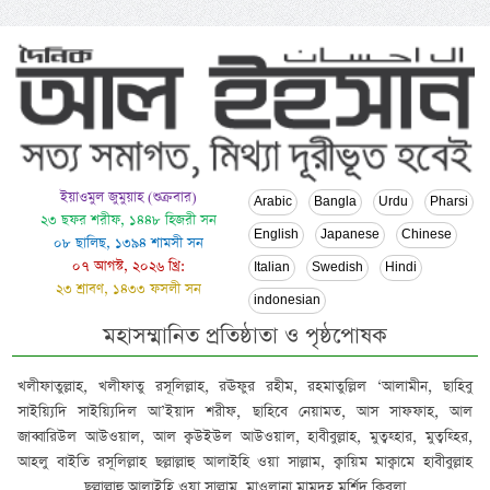
ইয়াওমুল জুমুয়াহ (শুক্রবার)
Arabic
Bangla
Urdu
Pharsi
২৩ ছফর শরীফ, ১৪৪৮ হিজরী সন
English
Japanese
Chinese
০৮ ছালিছ, ১৩৯৪ শামসী সন
০৭ আগস্ট, ২০২৬ খ্রি:
Italian
Swedish
Hindi
২৩ শ্রাবণ, ১৪৩৩ ফসলী সন
indonesian
মহাসম্মানিত প্রতিষ্ঠাতা ও পৃষ্ঠপোষক
খলীফাতুল্লাহ, খলীফাতু রসূলিল্লাহ, রঊফুর রহীম, রহমাতুল্লিল ‘আলামীন, ছাহিবু
সাইয়্যিদি সাইয়্যিদিল আ’ইয়াদ শরীফ, ছাহিবে নেয়ামত, আস সাফফাহ, আল
জাব্বারিউল আউওয়াল, আল ক্বউইউল আউওয়াল, হাবীবুল্লাহ, মুত্বহ্হার, মুত্বহ্হির,
আহলু বাইতি রসূলিল্লাহ ছল্লাল্লাহু আলাইহি ওয়া সাল্লাম, ক্বায়িম মাক্বামে হাবীবুল্লাহ
ছল্লাল্লাহু আলাইহি ওয়া সাল্লাম, মাওলানা মামদূহ মুর্শিদ ক্বিবলা