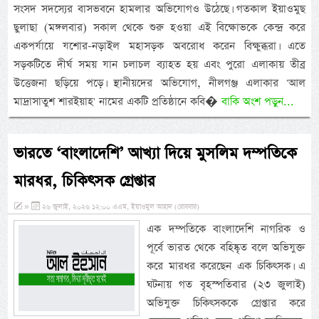
সংসদ সদস্যের বাসভবনে হামলার অভিযোগও উঠেছে। গতকাল ইয়াওমুছ
ছুলাছা (মঙ্গলবার) সকাল থেকে শুরু হওয়া এই বিক্ষোভকে কেন্দ্র করে
একপর্যায়ে যশোর-নড়াইল মহাসড়ক অবরোধ করেন বিক্ষুব্ধরা। এতে
সড়কটিতে দীর্ঘ সময় যান চলাচল ব্যাহত হয় এবং পুরো এলাকায় তীব্র
উত্তেজনা ছড়িয়ে পড়ে। স্থানীয়দের অভিযোগ, নীলগঞ্জ এলাকার 'আল
মাদ্রাসাতুশ শারইয়াহ' নামের একটি প্রতিষ্ঠানে কবি�
বাকি অংশ পড়ুন...
ভারতে ‘বাংলাদেশি’ আখ্যা দিয়ে মুসলিম দম্পতিকে
মারধর, চিকিৎসক গ্রেপ্তার
»
২৬ জুলাই, ২০২৬ ১২:০০ এএম, ইয়াওমুল আহাদ (রোববার)
এক দম্পতিকে বাংলাদেশি নাগরিক ও
পূর্বে ভারত থেকে বহিষ্কৃত বলে অভিযুক্ত
করে মারধর করেছেন এক চিকিৎসক। এ
ঘটনায় গত বৃহস্পতিবার (২৩ জুলাই)
অভিযুক্ত চিকিৎসককে গ্রেপ্তার করে