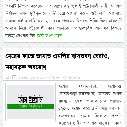
বিষয়টি নিশ্চিত করেছেন। এর আগে ২২ জুলাই পটুয়াখালী নারী ও শিশু
নির্যাতন দমন ট্রাইব্যুনালে বাদী হয়ে মামলা করেন ওই নারী। মামলায়
একজনকেই আসামি করা হয়েছে। আদালতের বিচারক শিরিন নিলা মামলাটি
আমলে নিয়ে পটুয়াখালী সদর থানাকে এজাহারপূর্বক আসামির বিরুদ্ধে
ব্যবস্থা নেওয়ার নির্দ
বাকি অংশ পড়ুন...
মেয়ের কান্ডে জামাত এমপির বাসভবন ঘেরাও,
মহাসড়ক অবরোধ
»
২৯ জুলাই, ২০২৬ ১২:০০ এএম, ইয়াওমুল আরবিয়া (বুধবার)
যশোর সংবাদদাতা: যশোর-৪
(বাঘারপাড়া-অভয়নগর) আসনের সংসদ
সদস্য ও জেলা জামাত নেতা গোলাম
রসুলের যশোর শহরের নীলগঞ্জ এলাকার
বাসভবনের সামনে বিক্ষোভ প্রদর্শন
করেছেন স্থানীয় শত শত মানুষ। এ সময়