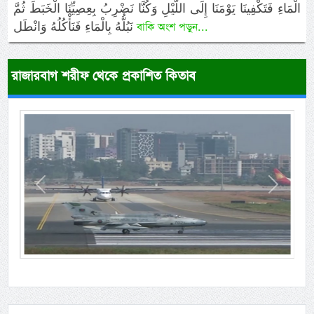
الْمَاءِ فَتَكْفِينَا يَوْمَنَا إِلَى اللَّيْلِ وَكُنَّا نَضْرِبُ بِعِصِيِّنَا الْخَبَطَ ثُمَّ
نَبُلُّهُ بِالْمَاءِ فَنَأْكُلُهُ وَانْطَل
বাকি অংশ পড়ুন...
রাজারবাগ শরীফ থেকে প্রকাশিত কিতাব
Previous
Next