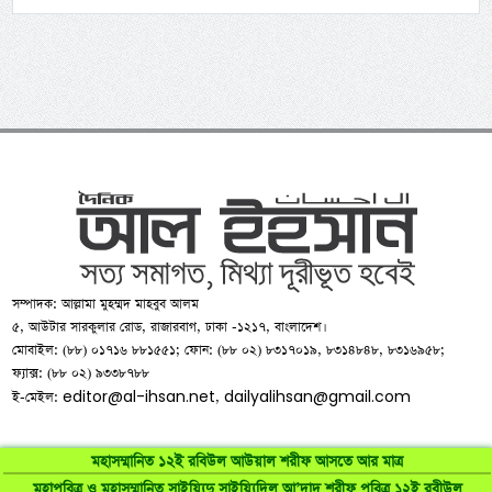
সম্পাদক: আল্লামা মুহম্মদ মাহবুব আলম
৫, আউটার সারকুলার রোড, রাজারবাগ, ঢাকা -১২১৭, বাংলাদেশ।
মোবাইল: (৮৮) ০১৭১৬ ৮৮১৫৫১; ফোন: (৮৮ ০২) ৮৩১৭০১৯, ৮৩১৪৮৪৮, ৮৩১৬৯৫৮;
ফ্যাক্স: (৮৮ ০২) ৯৩৩৮৭৮৮
editor@al-ihsan.net
dailyalihsan@gmail.com
ই-মেইল:
,
মহাসম্মানিত ১২ই রবিউল আউয়াল শরীফ আসতে আর মাত্র
মহাপবিত্র ও মহাসম্মানিত সাইয়্যিদু সাইয়্যিদিল আ’দাদ শরীফ পবিত্র ১২ই রবীউল