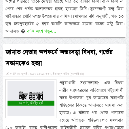
অর্থের পরিবর্তে তাকে দেওয়া হয়েছে মাত্র ৫০ হাজার টাকা। বাকি টাকা না
পেয়ে শেষ পর্যন্ত আদালতের দ্বারস্থ হয়েছেন তিনি। ভুক্তভোগী মন্টু মিয়া
গাইবান্ধার গোবিন্দগঞ্জ উপজেলার বাসিন্দা। মামলার নথি অনুযায়ী, গত ১৩
জুন জয়পুরহাটের ৫ নম্বর আমলি আদালতে মামলা করেন মন্টু মিয়া।
আদালত �
বাকি অংশ পড়ুন...
জামাত নেতার অপকর্মে অন্তঃসত্ত্বা বিধবা, গর্ভের
সন্তানকেও হত্যা
»
৩০ জুলাই, ২০২৬ ১২:০০ এএম, ইয়াওমুল খমীছ (বৃহস্পতিবার)
পটুয়াখালী সংবাদদাতা: এক বিধবা
নারীর সম্ভ্রমহরণের অভিযোগে পটুয়াখালী
সদর উপজেলা যুব জামাতের সভাপতি
শহিদুলের বিরুদ্ধে আদালতে মামলা করা
হয়েছে। এ ঘটনার পর থেকে পলাতক
রয়েছে অভিযুক্ত শহিদুল। গত মঙ্গলবার
(২৮ জুলাই) রাতে বাদীপক্ষের আইনজীবী হুমায়ুন কবির গণমাধ্যমকে