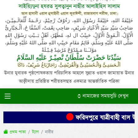
সাইয়্যিদুনা হযরত সুলত্বানুন নাছীর আলাইহিস সালাম
আল হাসানী ওয়াল হুসাইনী ওয়াল কুরাঈশী, রাজারবাগ শরীফ, ঢাকা।
خَلِيْفَةُ اللهِ، خَلِيْفَةُ رَسُوْلِ اللهِ، رَءُوْفٌ رَّحِيْمٌ، رَحْـمَةٌ لِّلْعَالَـمِيْـنَ،
صَاحِبُ سَيِّدِ سَيِّدِ الْاَعْيَادِ شَرِيْفٍ، صَاحِبِ نِعْمَتْ، اَلسَّفَّا حُ، اَلْـجَبَّارِىُّ
الْاَوَّلُ، اَلْـقَوِىُّ الْاَوَّلُ، حَبِيْبُ ال لهِ، مُطَهِّرٌ، اَهْلُ بَــيْتِ رَسُوْلِ اللهِ
صَلَّى اللهُ عَلَيْهِ وَسَلَّمَ، قَائِمُ مَقَامِ حَبِيْبِ اللهِ صَلَّى اللهُ عَلَيْهِ وَسَلَّمَ،
مَوْلـٰـنَا مَـمْدُوْحْ مُرْشِدْ قِـبْـلَةْ
سَيِّدُنَا حَضْرَتْ سُلْطَانٌ نَّصِيْـرٌ عَلَيْهِ السَّلَامُ
اَلْـحَسَنِـىُّ وَالْـحُسَيْنِـىُّ وَالْقُرَيْشِىُّ، رَاجَارْبَاغُ شَرِيْفٌ، دَاكَا
উনার মুবারক পৃষ্ঠপোষকতায় পরিচালিত আহলে সুন্নাত ওয়াল জামায়াত উনার
আক্বীদায় প্রতিষ্ঠিত শরীয়তসম্মত একমাত্র আন্তর্জাতিক পত্রিকা
নামাজের সময়সুচি দেখুন
ফরিদপুরে যাত্রীবাহী বাস উল্ট
প্রথম পাতা
ট্যাগ
নারীর