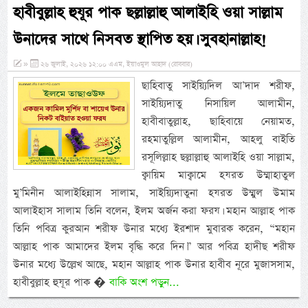
হাবীবুল্লাহ হুযূর পাক ছল্লাল্লাহু আলাইহি ওয়া সাল্লাম
উনাদের সাথে নিসবত স্থাপিত হয়। সুবহানাল্লাহ!
»
২৬ জুলাই, ২০২৬ ১২:০০ এএম, ইয়াওমুল আহাদ (রোববার)
ছাহিবাতু সাইয়্যিদিল আ’দাদ শরীফ,
সাইয়্যিদাতু নিসায়িল আলামীন,
হাবীবাতুল্লাহ, ছাহিবায়ে নেয়ামত,
রহমাতুল্লিল আলামীন, আহলু বাইতি
রসূলিল্লাহ ছল্লাল্লাহু আলাইহি ওয়া সাল্লাম,
ক্বায়িম মাক্বামে হযরত উম্মাহাতুল
মু’মিনীন আলাইহিন্নাস সালাম, সাইয়্যিদাতুনা হযরত উম্মুল উমাম
আলাইহাস সালাম তিনি বলেন, ইলম অর্জন করা ফরয। মহান আল্লাহ পাক
তিনি পবিত্র কুরআন শরীফ উনার মধ্যে ইরশাদ মুবারক করেন, “মহান
আল্লাহ পাক আমাদের ইলম বৃদ্ধি করে দিন।” আর পবিত্র হাদীছ শরীফ
উনার মধ্যে উল্লেখ আছে, মহান আল্লাহ পাক উনার হাবীব নূরে মুজাসসাম,
হাবীবুল্লাহ হুযূর পাক �
বাকি অংশ পড়ুন...