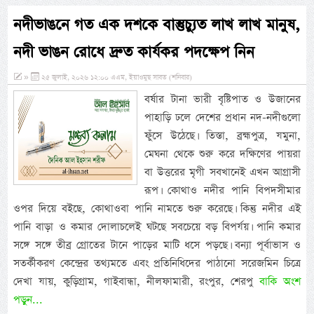
নদীভাঙনে গত এক দশকে বাস্তুচ্যুত লাখ লাখ মানুষ,
নদী ভাঙন রোধে দ্রুত কার্যকর পদক্ষেপ নিন
»
২৫ জুলাই, ২০২৬ ১২:০০ এএম, ইয়াওমুছ সাবত (শনিবার)
বর্ষার টানা ভারী বৃষ্টিপাত ও উজানের
পাহাড়ি ঢলে দেশের প্রধান নদ-নদীগুলো
ফুঁসে উঠেছে। তিস্তা, ব্রহ্মপুত্র, যমুনা,
মেঘনা থেকে শুরু করে দক্ষিণের পায়রা
বা উত্তরের মৃগী সবখানেই এখন আগ্রাসী
রূপ। কোথাও নদীর পানি বিপদসীমার
ওপর দিয়ে বইছে, কোথাওবা পানি নামতে শুরু করেছে। কিন্তু নদীর এই
পানি বাড়া ও কমার দোলাচলেই ঘটছে সবচেয়ে বড় বিপর্যয়। পানি কমার
সঙ্গে সঙ্গে তীব্র গ্রোতের টানে পাড়ের মাটি ধসে পড়ছে। বন্যা পূর্বাভাস ও
সতর্কীকরণ কেন্দ্রের তথ্যমতে এবং প্রতিনিধিদের পাঠানো সরেজমিন চিত্রে
দেখা যায়, কুড়িগ্রাম, গাইবান্ধা, নীলফামারী, রংপুর, শেরপু
বাকি অংশ
পড়ুন...