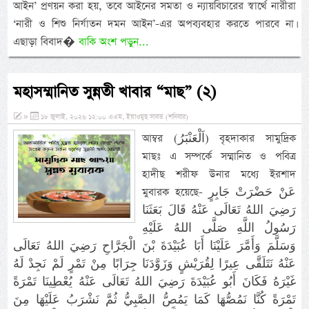
আইন’ প্রণয়ন করা হয়, তবে আইনের সমতা ও ন্যায়বিচারের স্বার্থে নারীরা
‘নারী ও শিশু নির্যাতন দমন আইন’-এর অপব্যবহার করতে পারবে না।
এছাড়া বিবাদ�
বাকি অংশ পড়ুন...
মহাসম্মানিত সুন্নতী খাবার “মাছ” (২)
»
১৮ জুলাই, ২০২৬ ১২:০০ এএম, ইয়াওমুছ সাবত (শনিবার)
আম্বর (اَلْعَنْبَرُ) বৃহদাকার সামুদ্রিক
মাছঃ এ সম্পর্কে সম্মানিত ও পবিত্র
হাদীছ শরীফ উনার মধ্যে ইরশাদ
মুবারক হয়েছে- عَنْ حَضْرَتْ جَابِرٍ
رَضِيَ اللهُ تَعَالَى عَنْهُ قَالَ بَعَثَنَا
رَسُولُ اللَّهِ صَلَّى اللهُ عَلَيْهِ
وَسَلَّمَ وَأَمَّرَ عَلَيْنَا أَبَا عُبَيْدَةَ بْنَ الْجَرَّاحِ رَضِيَ اللهُ تَعَالَى
عَنْهُ نَتَلَقَّى عِيرًا لِقُرَيْشٍ وَزَوَّدَنَا جِرَابًا مِنْ تَمْرٍ لَمْ نَجِدْ لَهُ
غَيْرَهُ فَكَانَ أَبُو عُبَيْدَةَ رَضِيَ اللهُ تَعَالَى عَنْهُ يُعْطِينَا تَمْرَةً
تَمْرَةً كُنَّا نَمُصُّهَا كَمَا يَمُصُّ الصَّبِيُّ ثُمَّ نَشْرَبُ عَلَيْهَا مِنَ