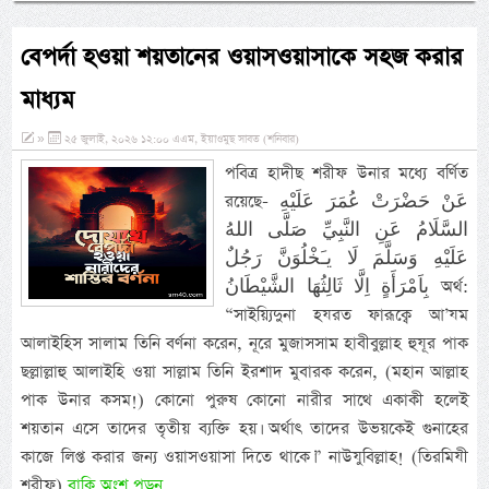
বেপর্দা হওয়া শয়তানের ওয়াসওয়াসাকে সহজ করার
মাধ্যম
»
২৫ জুলাই, ২০২৬ ১২:০০ এএম, ইয়াওমুছ সাবত (শনিবার)
পবিত্র হাদীছ শরীফ উনার মধ্যে বর্ণিত
রয়েছে- عَنْ حَضْرَتْ عُمَرَ عَلَيْهِ
السَّلَامُ عَنِ النَّبِيِّ صَلَّى اللهُ
عَلَيْهِ وَسَلَّمَ لَا يـَخْلُوَنَّ رَجُلٌ
بِاَمْرَأَةٍ اِلَّا ثَالِثُهَا الشَّيْطَانُ অর্থ:
“সাইয়্যিদুনা হযরত ফারূক্বে আ’যম
আলাইহিস সালাম তিনি বর্ণনা করেন, নূরে মুজাসসাম হাবীবুল্লাহ হুযূর পাক
ছল্লাল্লাহু আলাইহি ওয়া সাল্লাম তিনি ইরশাদ মুবারক করেন, (মহান আল্লাহ
পাক উনার কসম!) কোনো পুরুষ কোনো নারীর সাথে একাকী হলেই
শয়তান এসে তাদের তৃতীয় ব্যক্তি হয়। অর্থাৎ তাদের উভয়কেই গুনাহের
কাজে লিপ্ত করার জন্য ওয়াসওয়াসা দিতে থাকে।” নাউযুবিল্লাহ! (তিরমিযী
শরীফ)
বাকি অংশ পড়ুন...