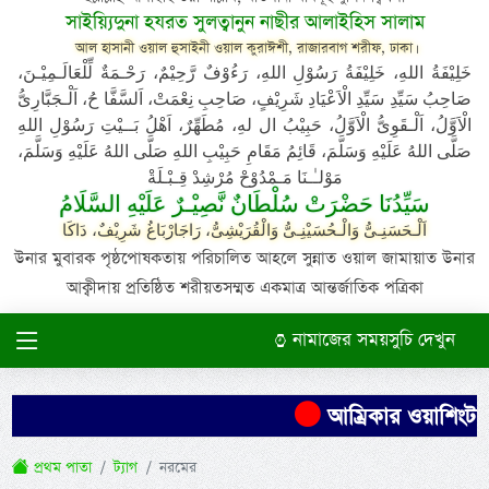
সাইয়্যিদুনা হযরত সুলত্বানুন নাছীর আলাইহিস সালাম
আল হাসানী ওয়াল হুসাইনী ওয়াল কুরাঈশী, রাজারবাগ শরীফ, ঢাকা।
خَلِيْفَةُ اللهِ، خَلِيْفَةُ رَسُوْلِ اللهِ، رَءُوْفٌ رَّحِيْمٌ، رَحْـمَةٌ لِّلْعَالَـمِيْـنَ،
صَاحِبُ سَيِّدِ سَيِّدِ الْاَعْيَادِ شَرِيْفٍ، صَاحِبِ نِعْمَتْ، اَلسَّفَّا حُ، اَلْـجَبَّارِىُّ
الْاَوَّلُ، اَلْـقَوِىُّ الْاَوَّلُ، حَبِيْبُ ال لهِ، مُطَهِّرٌ، اَهْلُ بَــيْتِ رَسُوْلِ اللهِ
صَلَّى اللهُ عَلَيْهِ وَسَلَّمَ، قَائِمُ مَقَامِ حَبِيْبِ اللهِ صَلَّى اللهُ عَلَيْهِ وَسَلَّمَ،
مَوْلـٰـنَا مَـمْدُوْحْ مُرْشِدْ قِـبْـلَةْ
سَيِّدُنَا حَضْرَتْ سُلْطَانٌ نَّصِيْـرٌ عَلَيْهِ السَّلَامُ
اَلْـحَسَنِـىُّ وَالْـحُسَيْنِـىُّ وَالْقُرَيْشِىُّ، رَاجَارْبَاغُ شَرِيْفٌ، دَاكَا
উনার মুবারক পৃষ্ঠপোষকতায় পরিচালিত আহলে সুন্নাত ওয়াল জামায়াত উনার
আক্বীদায় প্রতিষ্ঠিত শরীয়তসম্মত একমাত্র আন্তর্জাতিক পত্রিকা
নামাজের সময়সুচি দেখুন
আম্রিকার ওয়াশিংটন
প্রথম পাতা
ট্যাগ
নরমের