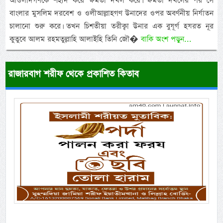
আওলাদগণকে শহীদ করে ক্ষমতা দখল করে। ক্ষমতা দখলের পর সে
বাংলার মুসলিম দরবেশ ও ওলীআল্লাহগণ উনাদের ওপর অবর্ণনীয় নির্যাতন
চালানো শুরু করে। তখন চিশতীয়া তরীক্বা উনার এক বুযূর্গ হযরত নূর
কুতুবে আলম রহমতুল্লাহি আলাইহি তিনি জৌ�
বাকি অংশ পড়ুন...
রাজারবাগ শরীফ থেকে প্রকাশিত কিতাব
Previous
Next