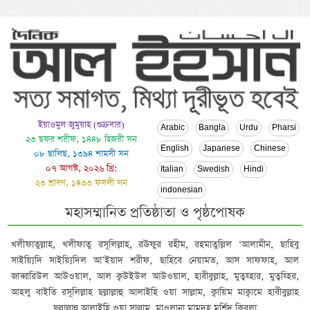
ইয়াওমুল জুমুয়াহ (শুক্রবার)
Arabic
Bangla
Urdu
Pharsi
২৩ ছফর শরীফ, ১৪৪৮ হিজরী সন
English
Japanese
Chinese
০৮ ছালিছ, ১৩৯৪ শামসী সন
০৭ আগস্ট, ২০২৬ খ্রি:
Italian
Swedish
Hindi
২৩ শ্রাবণ, ১৪৩৩ ফসলী সন
indonesian
মহাসম্মানিত প্রতিষ্ঠাতা ও পৃষ্ঠপোষক
খলীফাতুল্লাহ, খলীফাতু রসূলিল্লাহ, রঊফুর রহীম, রহমাতুল্লিল ‘আলামীন, ছাহিবু
সাইয়্যিদি সাইয়্যিদিল আ’ইয়াদ শরীফ, ছাহিবে নেয়ামত, আস সাফফাহ, আল
জাব্বারিউল আউওয়াল, আল ক্বউইউল আউওয়াল, হাবীবুল্লাহ, মুত্বহ্হার, মুত্বহ্হির,
আহলু বাইতি রসূলিল্লাহ ছল্লাল্লাহু আলাইহি ওয়া সাল্লাম, ক্বায়িম মাক্বামে হাবীবুল্লাহ
ছল্লাল্লাহু আলাইহি ওয়া সাল্লাম, মাওলানা মামদূহ মুর্শিদ ক্বিবলা