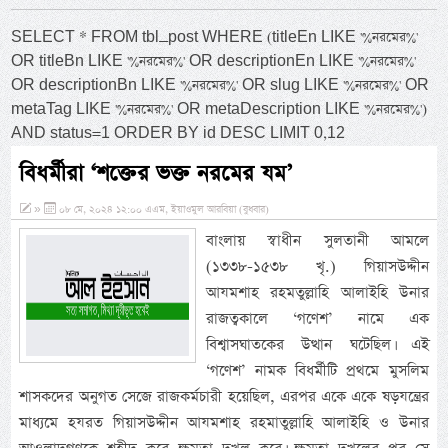
SELECT * FROM tbl_post WHERE (titleEn LIKE '%নরমের%'
OR titleBn LIKE '%নরমের%' OR descriptionEn LIKE '%নরমের%'
OR descriptionBn LIKE '%নরমের%' OR slug LIKE '%নরমের%' OR
metaTag LIKE '%নরমের%' OR metaDescription LIKE '%নরমের%')
AND status=1 ORDER BY id DESC LIMIT 0,12
বিধর্মীরা ‘শক্তের ভক্ত নরমের যম’
»
০৮ মে, ২০২৪ ১২:০০ এএম, ইয়াওমুল আরবিয়া (বুধবার)
বাংলায় স্বাধীন সুলতানী আমলে
(১৩৩৮-১৫৩৮ খৃ.) গিয়াসউদ্দীন
আযমশাহ রহমতুল্লাহি আলাইহি উনার
রাজত্বকালে ‘গণেশ’ নামে এক
বিশ্বাসঘাতকের উত্থান ঘটেছিল। এই
‘গণেশ’ নামক বিধর্মীটি প্রথমে মুসলিম
শাসকদের অনুগত সেজে রাজকর্মচারী হয়েছিল, এরপর একে একে ষড়যন্ত্রের
মাধ্যমে হযরত গিয়াসউদ্দীন আযমশাহ রহমাতুল্লাহি আলাইহি ও উনার