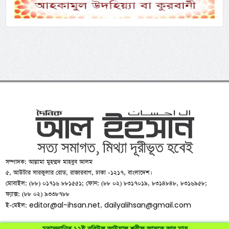
সম্পাদক: আল্লামা মুহম্মদ মাহবুব আলম
৫, আউটার সারকুলার রোড, রাজারবাগ, ঢাকা -১২১৭, বাংলাদেশ।
মোবাইল: (৮৮) ০১৭১৬ ৮৮১৫৫১; ফোন: (৮৮ ০২) ৮৩১৭০১৯, ৮৩১৪৮৪৮, ৮৩১৬৯৫৮;
ফ্যাক্স: (৮৮ ০২) ৯৩৩৮৭৮৮
editor@al-ihsan.net
dailyalihsan@gmail.com
ই-মেইল:
,