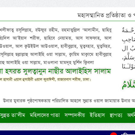
মহাসম্মানিত প্রতিষ্ঠাতা ও
 খলীফাতু রসূলিল্লাহ, রঊফুর রহীম, রহমাতুল্লিল ‘আলামীন, ছাহিবু
حْـمَةٌ
াইয়্যিদিল আ’ইয়াদ শরীফ, ছাহিবে নেয়ামত, আস সাফফাহ, আল
صَاحِبِ
ওয়াল, আল ক্বউইউল আউওয়াল, হাবীবুল্লাহ, মুত্বহ্হার, মুত্বহ্হির,
ِيْبُ ال
িল্লাহ ছল্লাল্লাহু আলাইহি ওয়া সাল্লাম, ক্বায়িম মাক্বামে হাবীবুল্লাহ
سَلَّمَ
াল্লাহু আলাইহি ওয়া সাল্লাম, মাওলানা মামদূহ মুর্শিদ ক্বিবলা
لـٰـنَا
ুনা হযরত সুলত্বানুন নাছীর আলাইহিস সালাম
 হাসানী ওয়াল হুসাইনী ওয়াল কুরাঈশী, রাজারবাগ শরীফ, ঢাকা।
لَامُ
উনার মুবারক পৃষ্ঠপোষকতায় পরিচালিত আহলে সুন্নাত ওয়াল জামায়াত উনার আক্বীদ
সুন্নত তা’লীম
মহিলাদের পাতা
সম্পাদকীয়
ইতিহাস
স্থাপত্য
অর্থ