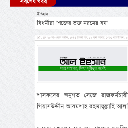
সর্বশেষ খবর
ইতিহাস
বিধর্মীরা ‘শক্তের ভক্ত নরমের যম’
,
২৮ শাওওয়াল শরীফ, ১৪৪৫ হিজরী সন, ০৯ ছানী আশার, ১৩৯১ শামসী সন , ০৮,
শাসকদের অনুগত সেজে রাজকর্মচার
গিয়াসউদ্দীন আযমশাহ রহমাতুল্লাহি 