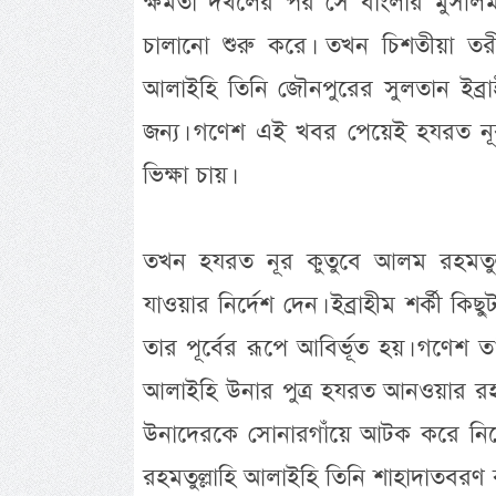
ক্ষমতা দখলের পর সে বাংলার মুসলিম
চালানো শুরু করে। তখন চিশতীয়া তরীক
আলাইহি তিনি জৌনপুরের সুলতান ইব্রা
জন্য। গণেশ এই খবর পেয়েই হযরত নূর
ভিক্ষা চায়।
তখন হযরত নূর কুতুবে আলম রহমতুল্ল
যাওয়ার নির্দেশ দেন। ইব্রাহীম শর্কী ক
তার পূর্বের রূপে আবির্ভূত হয়। গণেশ ত
আলাইহি উনার পুত্র হযরত আনওয়ার রহম
উনাদেরকে সোনারগাঁয়ে আটক করে নিয়ে 
রহমতুল্লাহি আলাইহি তিনি শাহাদাতবরণ