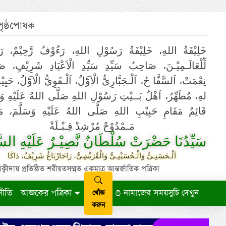
 পৃষ্ঠপোষক
خَلِيْفَةُ اللهِ، خَلِيْفَةُ رَسُوْلِ اللهِ، رَءُوْفٌ رَّحِيْمٌ، رَ
لِّلْعَالَـمِيْـنَ، صَاحِبُ سَيِّدِ سَيِّدِ الْاَعْيَادِ شَرِيْفٍ، 
نِعْمَتْ، اَلسَّفَّا حُ، اَلْـجَبَّارِىُّ الْاَوَّلُ، اَلْـقَوِىُّ الْاَوَّلُ، حَب
لهِ، مُطَهِّرٌ، اَهْلُ بَــيْتِ رَسُوْلِ اللهِ صَلَّى اللهُ عَلَيْهِ وَ،
قَائِمُ مَقَامِ حَبِيْبِ اللهِ صَلَّى اللهُ عَلَيْهِ وَسَلَّمَ، مَوْ
مَـمْدُوْحْ مُرْشِدْ قِـبْـلَةْ
سَيِّدُنَا حَضْرَتْ سُلْطَانٌ نَّصِيْـرٌ عَلَيْهِ السَّ
اَلْـحَسَنِـىُّ وَالْـحُسَيْنِـىُّ وَالْقُرَيْشِىُّ، رَاجَارْبَاغُ شَرِيْفٌ، دَاكَا
ায় প্রতিষ্ঠিত শরীয়তসম্মত একমাত্র আন্তর্জাতিক পত্রিকা
নীতি
আজকের পত্রিকা
নামাজের সময়সুচি দেখুন
খোঁজ
করুন