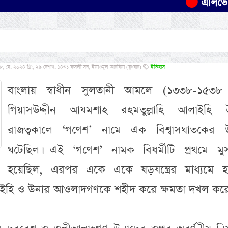
এলিভেটেড এক্সপ
 মে, ২০২৪ খ্রি:, ২৯ বৈশাখ, ১৪৩১ ফসলী সন, ইয়াওমুল আরবিয়া (বুধবার)
ইতিহাস
বাংলায় স্বাধীন সুলতানী আমলে (১৩৩৮-১৫৩৮ 
গিয়াসউদ্দীন আযমশাহ রহমতুল্লাহি আলাইহি 
রাজত্বকালে ‘গণেশ’ নামে এক বিশ্বাসঘাতকের উত
ঘটেছিল। এই ‘গণেশ’ নামক বিধর্মীটি প্রথমে মু
ী হয়েছিল, এরপর একে একে ষড়যন্ত্রের মাধ্যমে 
আলাইহি ও উনার আওলাদগণকে শহীদ করে ক্ষমতা দখল করে