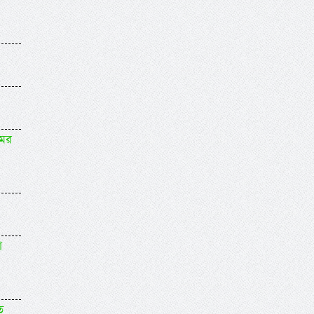
মের
া
ত