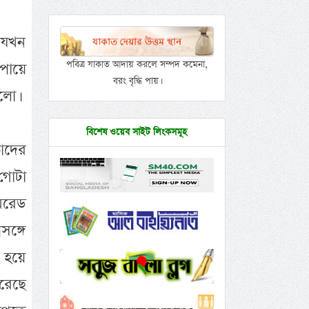
 যখন
পবিত্র যাকাত আদায় করলে সম্পদ কমেনা,
পায়ে
বরং বৃদ্ধি পায়।
লো।
বিশেষ ওয়েব সাইট লিংকসমূহ
াদের
গোটা
কমরেড
সঙ্গে
া হয়ে
করেছে