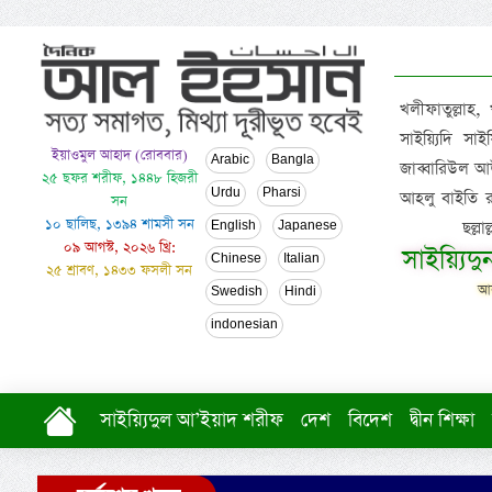
খলীফাতুল্লাহ,
সাইয়্যিদি স
ইয়াওমুল আহাদ (রোববার)
Arabic
Bangla
জাব্বারিউল আউ
২৫ ছফর শরীফ, ১৪৪৮ হিজরী
Urdu
Pharsi
আহলু বাইতি রসূল
সন
১০ ছালিছ, ১৩৯৪ শামসী সন
ছল্ল
English
Japanese
০৯ আগস্ট, ২০২৬ খ্রি:
সাইয়্যিদ
Chinese
Italian
২৫ শ্রাবণ, ১৪৩৩ ফসলী সন
আল
Swedish
Hindi
indonesian
সাইয়্যিদুল আ’ইয়াদ শরীফ
দেশ
বিদেশ
দ্বীন শিক্ষা