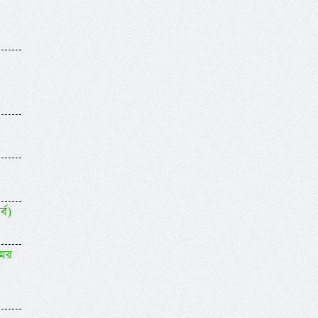
্ব)
মের