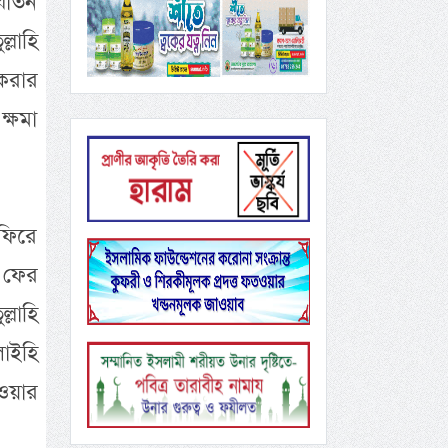
যাতন
লাহি
করার
্ষমা
ফিরে
শ ফের
্লাহি
াইহি
ওয়ার