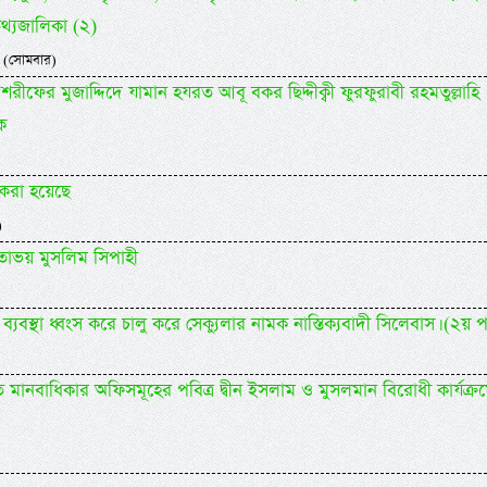
তথ্যজালিকা (২)
 (সোমবার)
শরীফের মুজাদ্দিদে যামান হযরত আবূ বকর ছিদ্দীক্বী ফুরফুরাবী রহমতুল্লাহি
ক
করা হয়েছে
)
তোভয় মুসলিম সিপাহী
্যবস্থা ধ্বংস করে চালু করে সেক্যুলার নামক নাস্তিক্যবাদী সিলেবাস। (২য় পর
ানবাধিকার অফিসমূহের পবিত্র দ্বীন ইসলাম ও মুসলমান বিরোধী কার্যক্র