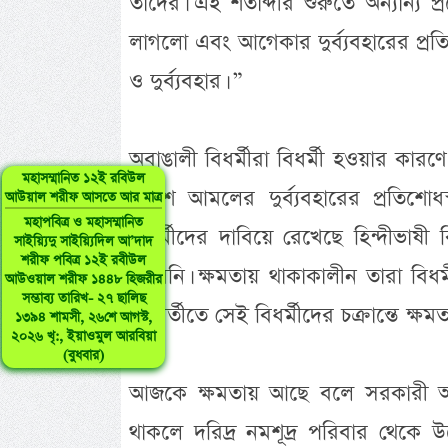
তাদের। এই শতাব্দীর শুরুতে অন্যান্য 
লাগলো এবং আগেকার দুর্ব্যবহারের প্রত
ও দুর্ব্যবহার। ”
অবাঙালী বিধর্মীরা বিধর্মী হওয়ার কারণে
মহাসম্মানিত ১২ই রবিউল
ব্রিটিশ আমলের দুর্ব্যবহারের প্রতিশ
আউয়াল শরীফ আসতে আর মাত্র
মহাপবিত্র ও মহাসম্মানিত
বিধর্মীদের দাবিয়ে রেখেছে হিন্দীভাষী
সাইয়্যিদু সাইয়্যিদিল আ’দাদ
শরীফ পবিত্র ১২ই রবীউল
পারেনি। ক্ষমতায় থাকাকালীন তারা বিধ
আউওয়াল শরীফ ১৪৪৮ হিজরীর
সম্ভাব্য তারিখ- ২৭ ছালিছ
পরবর্তীতে সেই বিধর্মীদের চক্রান্তে ক্ষমত
১৩৯৪ শামসী, ২৬শে আগস্ট,
২০২৬ খৃ:, ইয়াওমুল আরবিয়া
(বুধবার)
আজকে ক্ষমতায় আছে বলে সরকারী আমলা
থাকলে দরিদ্র নমশূদ্র পরিবার থেক