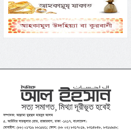
সম্পাদক: আল্লামা মুহম্মদ মাহবুব আলম
৫, আউটার সারকুলার রোড, রাজারবাগ, ঢাকা -১২১৭, বাংলাদেশ।
মোবাইল: (৮৮) ০১৭১৬ ৮৮১৫৫১; ফোন: (৮৮ ০২) ৮৩১৭০১৯, ৮৩১৪৮৪৮, ৮৩১৬৯৫৮;