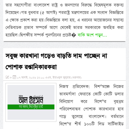
তার সহযোগীরা বাংলাদেশ রাষ্ট্র ও জনগণের বিরুদ্ধে বিদ্বেষমূলক বক্তব্য
দিয়েছেন। গত বুধবার (৫ আগস্ট) পররাষ্ট্র মন্ত্রণালয়ের এক সংবাদ বিজ্ঞপ্তিতে
এ ক্ষোভ প্রকাশ করা হয়। বিজ্ঞপ্তিতে বলা হয়, এ ধরনের আয়োজনের সম্ভাব্য
নেতিবাচক প্রভাব সম্পর্কে আগে থেকেই ভারত সরকারকে অবহিত করা
হয়েছিল। দ্বিপক্ষীয় সম্পর্ক পুনর্গঠনের প্রচেষ্ট�
বাকি অংশ পড়ুন...
সবুজ কারখানা গড়েও বাড়তি দাম পাচ্ছেন না
পোশাক রপ্তানিকারকরা
»
০৭ আগস্ট, ২০২৬ ১২:০০ এএম, ইয়াওমুল জুমুয়াহ (শুক্রবার)
নিজস্ব প্রতিবেদক: বিশ^মঞ্চে নিজের
ভাবমর্যাদা ফেরাতে কোটি কোটি ডলার
বিনিয়োগ করে বিশে^র বৃহত্তম
পরিবেশবান্ধব পোশাক কারখানার হাব
গড়ে তুলেছে বাংলাদেশ। বর্তমানে
বিশে^র শীর্ষ ১০০টি লিড সার্টিফাইড