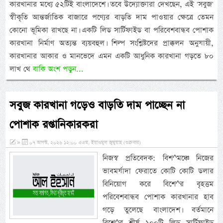
কারখানার মধ্যে ৫২টিই বাংলাদেশে। তবে উদ্যোক্তারা দেখছেন, এই 'সবুজ'
স্বীকৃতি আন্তর্জাতিক বাজারে পণ্যের বাড়তি দাম পাওয়ার ক্ষেত্রে তেমন
কোনো ভূমিকা রাখছে না। একটি লিড সার্টিফাইড বা পরিবেশবান্ধব পোশাক
কারখানা নির্মাণ অত্যন্ত ব্যয়বহুল। শিল্প সংশ্লিষ্টদের প্রাক্কলন অনুযায়ী,
কারখানার আকার ও মানভেদে এমন একটি আধুনিক কারখানা গড়তে ৮০
লাখ থে
বাকি অংশ পড়ুন...
সবুজ কারখানা গড়েও বাড়তি দাম পাচ্ছেন না
পোশাক রপ্তানিকারকরা
»
০৭ আগস্ট, ২০২৬ ১২:০০ এএম, ইয়াওমুল জুমুয়াহ (শুক্রবার)
নিজস্ব প্রতিবেদক: বিশ^মঞ্চে নিজের
ভাবমর্যাদা ফেরাতে কোটি কোটি ডলার
বিনিয়োগ করে বিশে^র বৃহত্তম
পরিবেশবান্ধব পোশাক কারখানার হাব
গড়ে তুলেছে বাংলাদেশ। বর্তমানে
বিশে^র শীর্ষ ১০০টি লিড সার্টিফাইড