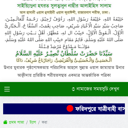
সাইয়্যিদুনা হযরত সুলত্বানুন নাছীর আলাইহিস সালাম
আল হাসানী ওয়াল হুসাইনী ওয়াল কুরাঈশী, রাজারবাগ শরীফ, ঢাকা।
خَلِيْفَةُ اللهِ، خَلِيْفَةُ رَسُوْلِ اللهِ، رَءُوْفٌ رَّحِيْمٌ، رَحْـمَةٌ لِّلْعَالَـمِيْـنَ،
صَاحِبُ سَيِّدِ سَيِّدِ الْاَعْيَادِ شَرِيْفٍ، صَاحِبِ نِعْمَتْ، اَلسَّفَّا حُ، اَلْـجَبَّارِىُّ
الْاَوَّلُ، اَلْـقَوِىُّ الْاَوَّلُ، حَبِيْبُ ال لهِ، مُطَهِّرٌ، اَهْلُ بَــيْتِ رَسُوْلِ اللهِ
صَلَّى اللهُ عَلَيْهِ وَسَلَّمَ، قَائِمُ مَقَامِ حَبِيْبِ اللهِ صَلَّى اللهُ عَلَيْهِ وَسَلَّمَ،
مَوْلـٰـنَا مَـمْدُوْحْ مُرْشِدْ قِـبْـلَةْ
سَيِّدُنَا حَضْرَتْ سُلْطَانٌ نَّصِيْـرٌ عَلَيْهِ السَّلَامُ
اَلْـحَسَنِـىُّ وَالْـحُسَيْنِـىُّ وَالْقُرَيْشِىُّ، رَاجَارْبَاغُ شَرِيْفٌ، دَاكَا
উনার মুবারক পৃষ্ঠপোষকতায় পরিচালিত আহলে সুন্নাত ওয়াল জামায়াত উনার
আক্বীদায় প্রতিষ্ঠিত শরীয়তসম্মত একমাত্র আন্তর্জাতিক পত্রিকা
নামাজের সময়সুচি দেখুন
ফরিদপুরে যাত্রীবাহী বাস উ
প্রথম পাতা
ট্যাগ
করা