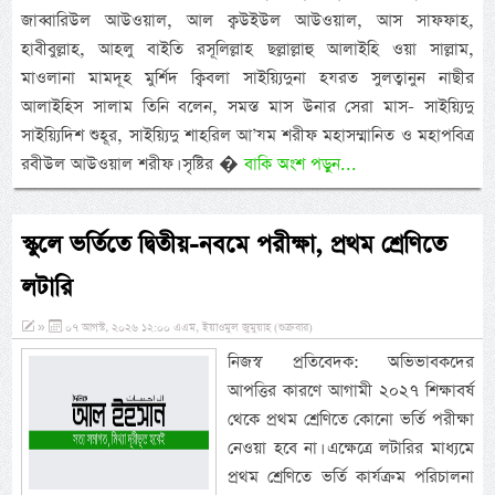
জাব্বারিউল আউওয়াল, আল ক্বউইউল আউওয়াল, আস সাফফাহ,
হাবীবুল্লাহ, আহলু বাইতি রসূলিল্লাহ ছল্লাল্লাহু আলাইহি ওয়া সাল্লাম,
মাওলানা মামদূহ মুর্শিদ ক্বিবলা সাইয়্যিদুনা হযরত সুলত্বানুন নাছীর
আলাইহিস সালাম তিনি বলেন, সমস্ত মাস উনার সেরা মাস- সাইয়্যিদু
সাইয়্যিদিশ শুহূর, সাইয়্যিদু শাহরিল আ’যম শরীফ মহাসম্মানিত ও মহাপবিত্র
রবীউল আউওয়াল শরীফ। সৃষ্টির �
বাকি অংশ পড়ুন...
স্কুলে ভর্তিতে দ্বিতীয়-নবমে পরীক্ষা, প্রথম শ্রেণিতে
লটারি
»
০৭ আগস্ট, ২০২৬ ১২:০০ এএম, ইয়াওমুল জুমুয়াহ (শুক্রবার)
নিজস্ব প্রতিবেদক: অভিভাবকদের
আপত্তির কারণে আগামী ২০২৭ শিক্ষাবর্ষ
থেকে প্রথম শ্রেণিতে কোনো ভর্তি পরীক্ষা
নেওয়া হবে না। এক্ষেত্রে লটারির মাধ্যমে
প্রথম শ্রেণিতে ভর্তি কার্যক্রম পরিচালনা