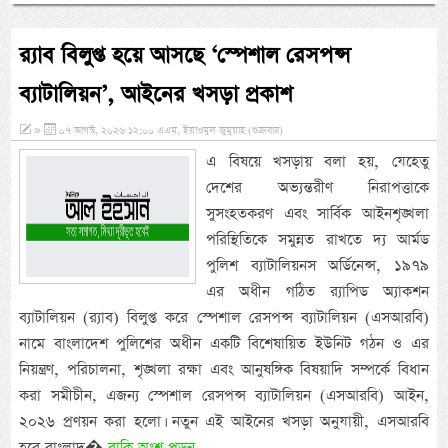
র‌্যাব বিলুপ্ত হয়ে আসছে ‘স্পেশাল রেসপন্স
ব্যাটালিয়ন’, আইনের খসড়া প্রকাশ
»
০৭ আগস্ট, ২০২৬ ১২:০০ এএম, ইয়াওমুল জুমুয়াহ (শুক্রবার)
এ বিষয়ে খসড়ায় বলা হয়, যেহেতু
দেশের অভ্যন্তরীণ নিরাপত্তাকে
সুসংহতকরণ এবং সার্বিক আইনশৃঙ্খলা
পরিস্থিতিকে সমুন্নত রাখতে দ্য আর্মড
পুলিশ ব্যাটালিয়নস অর্ডিনেন্স, ১৯৭৯
এর অধীন গঠিত র‌্যাপিড অ্যাকশন
ব্যাটালিয়ন (র‌্যাব) বিলুপ্ত করে স্পেশাল রেসপন্স ব্যাটালিয়ন (এসআরবি)
নামে বাংলাদেশ পুলিশের অধীন একটি বিশেষায়িত ইউনিট গঠন ও এর
নিয়ন্ত্রণ, পরিচালনা, শৃঙ্খলা রক্ষা এবং আনুষঙ্গিক বিষয়াদি সম্পর্কে বিধান
করা সমীচীন, এজন্য স্পেশাল রেসপন্স ব্যাটালিয়ন (এসআরবি) আইন,
২০২৬ প্রণয়ন করা হলো। নতুন এই আইনের খসড়া অনুযায়ী, এসআরবি
হবে বাংলাদ�
বাকি অংশ পড়ুন...