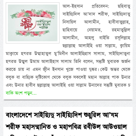
আল-ইহসান প্রতিবেদন: ছহিবাতু
সাইয়্যিদিল আ’দাদ শরীফ, সাইয়্যিদাতু
নিসায়িল আলামীন, হাবীবাতুল্লাহ,
ছাহিবায়ে নেয়ামত, রহমাতুল্লিল
আলামীন, আহলু বাইতি রসূলিল্লাহ
ছল্লাল্লাহু আলাইহি ওয়া সাল্লাম, ক্বায়িম
মাক্বামে হযরত উম্মাহাতুল মু’মিনীন আলাইহিন্নাস সালাম, সাইয়্যিদাতুনা
হযরত উম্মুল উমাম আলাইহাস সালাম তিনি বলেন, সন্তুষ্টি মুবারক অর্জন
করতে চায় না এমন জ্বীন ইনসান খুজে পাওয়া দুষ্কর। কেউ অন্তর থেকে
বলুক বা বাহ্যিক দৃষ্টিকোণ থেকে বলুক সকলেই মহান আল্লাহ পাক উনার
এবং উনার হাবীব ছল্লাল্লাহু আলাইহি ওয়া সাল্লাম উনাদের সন্তুষ্টি মুবারক চ
বাকি অংশ পড়ুন...
বাংলাদেশে সাইয়্যিদু সাইয়্যিদিশ শুহূরিল আ’যম
শরীফ মহাসম্মানিত ও মহাপবিত্র রবীউল আউওয়াল