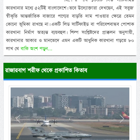
কারখানার মধ্যে ৫২টিই বাংলাদেশে। তবে উদ্যোক্তারা দেখছেন, এই 'সবুজ'
স্বীকৃতি আন্তর্জাতিক বাজারে পণ্যের বাড়তি দাম পাওয়ার ক্ষেত্রে তেমন
কোনো ভূমিকা রাখছে না। একটি লিড সার্টিফাইড বা পরিবেশবান্ধব পোশাক
কারখানা নির্মাণ অত্যন্ত ব্যয়বহুল। শিল্প সংশ্লিষ্টদের প্রাক্কলন অনুযায়ী,
কারখানার আকার ও মানভেদে এমন একটি আধুনিক কারখানা গড়তে ৮০
লাখ থে
বাকি অংশ পড়ুন...
রাজারবাগ শরীফ থেকে প্রকাশিত কিতাব
Previous
Next