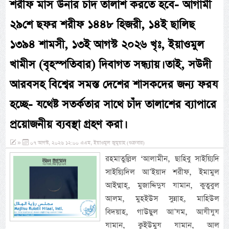
শরীফ মাস উনার চাঁদ তালাশ করতে হবে- আগামী
২৯শে ছফর শরীফ ১৪৪৮ হিজরী, ১৪ই ছালিছ
১৩৯৪ শামসী, ১৩ই আগস্ট ২০২৬ খৃঃ, ইয়াওমুল
খামীস (বৃহস্পতিবার) দিবাগত সন্ধ্যায়। তাই, সউদী
আরবসহ বিশ্বের সমস্ত দেশের শাসকদের জন্য ফরয
হচ্ছে- যথেষ্ট সতর্কতার সাথে চাঁদ তালাশের ব্যাপারে
প্রয়োজনীয় ব্যবস্থা গ্রহণ করা।
»
০৭ আগস্ট, ২০২৬ ১২:০০ এএম, ইয়াওমুল জুমুয়াহ (শুক্রবার)
রহমাতুল্লিল ‘আলামীন, ছাহিবু সাইয়্যিদি
সাইয়্যিদিল আ’ইয়াদ শরীফ, ইমামুল
আইম্মাহ্, মুজাদ্দিদুয যামান, কুতুবুল
আলম, মুহইউস সুন্নাহ, মাহিউল
বিদয়াহ, গাউছুল আ’যম, আযীযুয
যামান, ক্বইউমুয যামান, আল