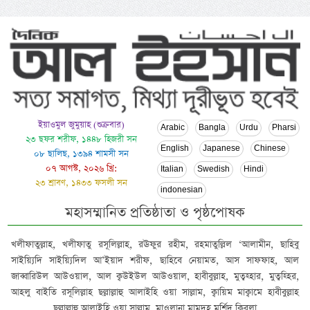
ইয়াওমুল জুমুয়াহ (শুক্রবার)
Arabic
Bangla
Urdu
Pharsi
২৩ ছফর শরীফ, ১৪৪৮ হিজরী সন
English
Japanese
Chinese
০৮ ছালিছ, ১৩৯৪ শামসী সন
০৭ আগস্ট, ২০২৬ খ্রি:
Italian
Swedish
Hindi
২৩ শ্রাবণ, ১৪৩৩ ফসলী সন
indonesian
মহাসম্মানিত প্রতিষ্ঠাতা ও পৃষ্ঠপোষক
খলীফাতুল্লাহ, খলীফাতু রসূলিল্লাহ, রঊফুর রহীম, রহমাতুল্লিল ‘আলামীন, ছাহিবু
সাইয়্যিদি সাইয়্যিদিল আ’ইয়াদ শরীফ, ছাহিবে নেয়ামত, আস সাফফাহ, আল
জাব্বারিউল আউওয়াল, আল ক্বউইউল আউওয়াল, হাবীবুল্লাহ, মুত্বহ্হার, মুত্বহ্হির,
আহলু বাইতি রসূলিল্লাহ ছল্লাল্লাহু আলাইহি ওয়া সাল্লাম, ক্বায়িম মাক্বামে হাবীবুল্লাহ
ছল্লাল্লাহু আলাইহি ওয়া সাল্লাম, মাওলানা মামদূহ মুর্শিদ ক্বিবলা