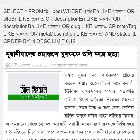
SELECT * FROM tbl_post WHERE (titleEn LIKE '%করা%' OR
titleBn LIKE '%করা%' OR descriptionEn LIKE '%করা%' OR
descriptionBn LIKE '%করা%' OR slug LIKE '%করা%' OR metaTag
LIKE '%করা%' OR metaDescription LIKE '%করা%') AND status=1
ORDER BY id DESC LIMIT 0,12
নূরানীবাদের চরাঞ্চলে যুবককে গুলি করে হত্যা
»
০৭ আগস্ট, ২০২৬ ১২:০০ এএম, ইয়াওমুল জুমুয়াহ (শুক্রবার)
নিহত সুমন মিয়া বাখননগর গ্রামের
বাতেন মিয়ার ছেলে। তিনি আলোকবালী
ইউনিয়ন কৃষকদলের সাবেক সভাপতি
কাইয়ুম মিয়ার ভাতিজা। নিহতের স্বজনরা
জানান, সুমন মিয়া ও তার বোন সোনিয়া
বাড়ির অদূরে নদীর পাড়ে দাঁড়িয়ে ছিলেন।
এ সময় ১০ থেকে ১৫ জন অস্ত্রধারী সন্ত্রাসী অস্ত্রের মুখে সুমনকে জিম্মি করে
টেনে-হিঁচড়ে নিয়ে যায়। পরে বাখননগর বাজারের একটি চায়ের দোকানের