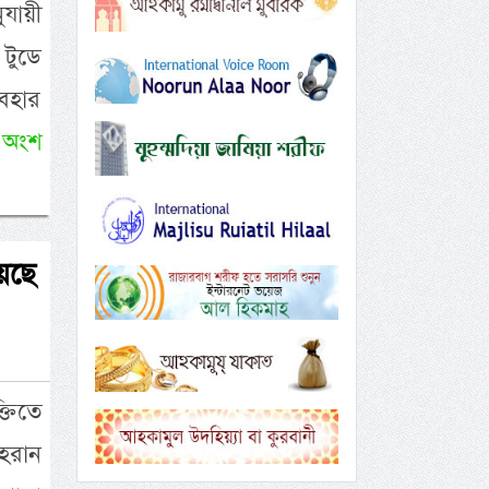
ুযায়ী
 টুডে
বহার
 অংশ
েছে
্তিতে
হরান