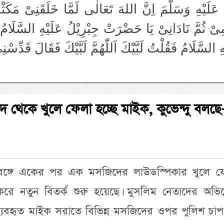
عَلَيْهِ وَسَلَّمَ اِنَّ اللهَ تَعَالٰى لَمَّا خَلَقَنِىْ مَكَث
ىْ ثُمَّ نَادَانِىْ يَا حَضْرَتْ جِبْرِيْلُ عَلَيْهِ السَّلَ
هِ السَّلَامُ فَقُلْتُ لَبَّيْكَ اَللّٰهُمَّ لَبَّيْكَ فَقَالَ قَدِّس
 থেকে খুলে ফেলা হচ্ছে মাইক, কুভেন্দু বলছ
মবঙ্গে একের পর এক মসজিদের লাউডস্পিকার খুলে ফ
র করে নতুন বিতর্ক শুরু হয়েছে। মুসলিম নেতাদের অভি
যবহৃত মাইক সরাতে বিভিন্ন মসজিদের ওপর পুলিশ চাপ স