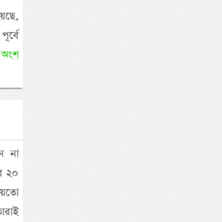
য়েছে,
র্বে
 অংশ
ন না
র ২০
হয়তো
ারাই