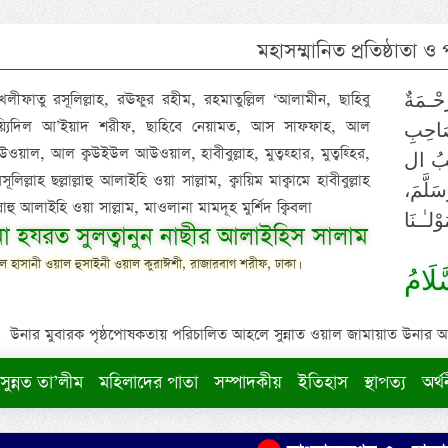
মহাসম্মানিত প্রতিষ্ঠাতা ও
 খলীফাতু রসূলিল্লাহ, রঊফুর রহীম, রহমাতুল্লিল ‘আলামীন, ছাহিবু
حْـمَةٌ
াইয়্যিদিল আ’ইয়াদ শরীফ, ছাহিবে নেয়ামত, আস সাফফাহ, আল
صَاحِبِ
ওয়াল, আল ক্বউইউল আউওয়াল, হাবীবুল্লাহ, মুত্বহ্হার, মুত্বহ্হির,
ِيْبُ ال
িল্লাহ ছল্লাল্লাহু আলাইহি ওয়া সাল্লাম, ক্বায়িম মাক্বামে হাবীবুল্লাহ
سَلَّمَ
াল্লাহু আলাইহি ওয়া সাল্লাম, মাওলানা মামদূহ মুর্শিদ ক্বিবলা
لـٰـنَا
ুনা হযরত সুলত্বানুন নাছীর আলাইহিস সালাম
 হাসানী ওয়াল হুসাইনী ওয়াল কুরাঈশী, রাজারবাগ শরীফ, ঢাকা।
لَامُ
উনার মুবারক পৃষ্ঠপোষকতায় পরিচালিত আহলে সুন্নাত ওয়াল জামায়াত উনার আক্বীদ
সুন্নত তা’লীম
মহিলাদের পাতা
সম্পাদকীয়
ইতিহাস
স্থাপত্য
অর্থ