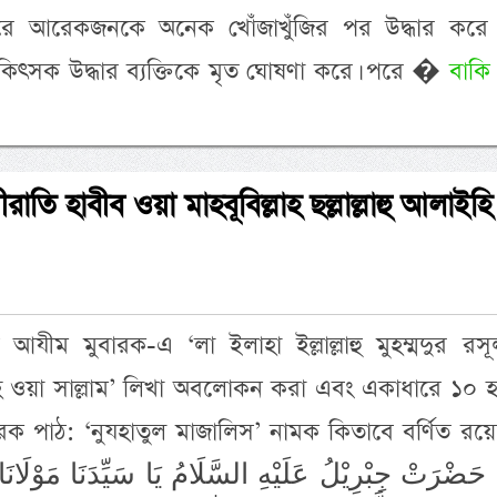
রে আরেকজনকে অনেক খোঁজাখুঁজির পর উদ্ধার করে দ
চিকিৎসক উদ্ধার ব্যক্তিকে মৃত ঘোষণা করে। পরে �
বাকি
াতি হাবীব ওয়া মাহবূবিল্লাহ ছল্লাল্লাহু আলাইহি
আযীম মুবারক-এ ‘লা ইলাহা ইল্লাল্লাহু মুহম্মদুর রসূলু
াইহি ওয়া সাল্লাম’ লিখা অবলোকন করা এবং একাধারে ১০ 
ক পাঠ: ‘নুযহাতুল মাজালিস’ নামক কিতাবে বর্ণিত রয়
حَضْرَتْ جِبْرِيْلُ عَلَيْهِ السَّلَامُ يَا سَيِّدَنَا مَوْلَانَ