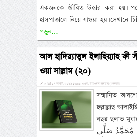
একজনকে জীবিত উদ্ধার করা হয়। প
হাসপাতালে নিয়ে যাওয়া হয়। সেখানে 
পড়ুন...
আল হাদিয়্যাতুল ইলাহিয়্যাহ ফী সীর
ওয়া সাল্লাম (২০)
»
০৭ আগস্ট, ২০২৬ ১২:০০ এএম, ইয়াওমুল জুমুয়াহ (শুক্রবার)
সম্মানিত আরশে 
ছল্লাল্লাহু আল
বছর ছলাত মুবার
ا مُحَمَّدُ صَلَّى