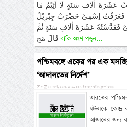
ْتُ عَشَرَةَ اٰلَافِ سَنَةٍ لَا اَثِيْمُ مَا
امُ فَعَرَفْتُ اِسْمِىْ حَضْرَتْ جِبْرِيْلُ
ْنِىْ فَقَدَّسْتُهٗ عَشَرَةَ اٰلَافِ سَنَةٍ ثُمَّ
قَالَ مَج
বাকি অংশ পড়ুন...
পশ্চিমবঙ্গে একের পর এক মসজিদ
‘আদালতের নির্দেশ’
»
০৬ আগস্ট, ২০২৬ ১২:০০ এএম, ইয়াওমুল খমীছ (বৃহস্পতিবার)
ভারতের পশ্চি
ঘটনাকে কেন্দ্
আজানের জন্য ব্