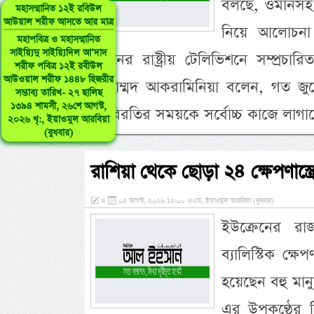
বলছে, ওমানসহ বি
মহাসম্মানিত ১২ই রবিউল
আউয়াল শরীফ আসতে আর মাত্র
নিয়ে আলোচনা 
মহাপবিত্র ও মহাসম্মানিত
সাইয়্যিদু সাইয়্যিদিল আ’দাদ
ইরানের রাষ্ট্রীয় টেলিভিশনে সম্প্রচার
শরীফ পবিত্র ১২ই রবীউল
আউওয়াল শরীফ ১৪৪৮ হিজরীর
মোহাম্মদ আকরামিনিয়া বলেন, গত জুনে
সম্ভাব্য তারিখ- ২৭ ছালিছ
১৩৯৪ শামসী, ২৬শে আগস্ট,
যুদ্ধবিরতির সময়কে সর্বোচ্চ কাজে লাগ
২০২৬ খৃ:, ইয়াওমুল আরবিয়া
(বুধবার)
রাশিয়া থেকে ছোড়া ২৪ ক্ষেপণাস্
»
০৫ আগস্ট, ২০২৬ ১২:০০ এএম, ইয়াওমুল আরবিয়া (বুধবার)
ইউক্রেনের র
ব্যালিস্টিক ক্
হয়েছেন বহু মান
এর উপকণ্ঠের ব