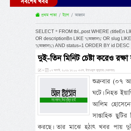
সর্বশেষ খবর
প্রথম পাতা
ট্যাগ
আহ্বান
SELECT * FROM tbl_post WHERE (titleEn LIKE '%
OR descriptionBn LIKE '%আহ্বান%' OR slug LIKE
'%আহ্বান%') AND status=1 ORDER BY id DESC 
দুই-তিন মিনিট চেষ্টা করেও রক্ষা
»
০৭ আগস্ট, ২০২৬ ১২:০০ এএম, ইয়াওমুল জুমুয়াহ (শুক্রবার)
শুক্রবার (০৭ আগ
ঘটে। নিহত ইয়া
আলিম হোসেনের 
সাপ্তাহিক ছুটির
করছে। তার মাঝে হঠাৎ খবর পায় দুই