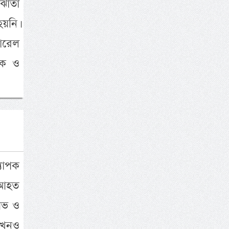
মঝোতা
য়নি।
নারেল
রক ও
যাপক
। আহত
য়েভ ও
এখনও