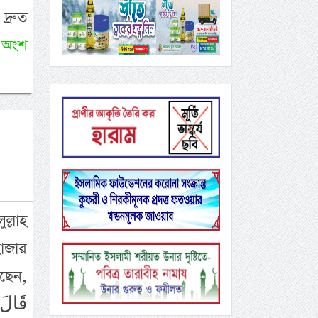
্রুত
 অংশ
ল্লাহ
হাজার
েছেন,
قَالَ 