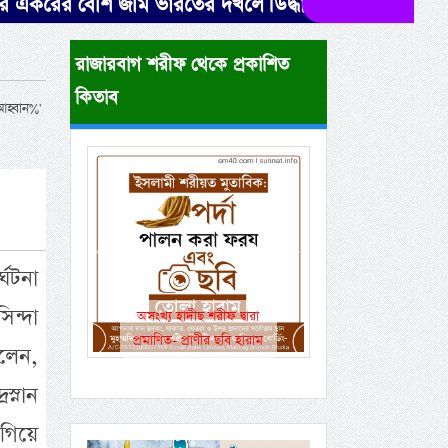
েশি জমি ভারতের দখলে। উদ্ধারে নেই সরকারের সক্রিয়তা।
রাজারবাগ শরীফ থেকে প্রকাশিত
কিতাব
্বান%'
Previous
Next
্ঘটনা
িন্দা
একই রানওয়েতে সামরিক-
বেসামরিক ফ্লাইট!
লেন,
স্নান
িয়ে