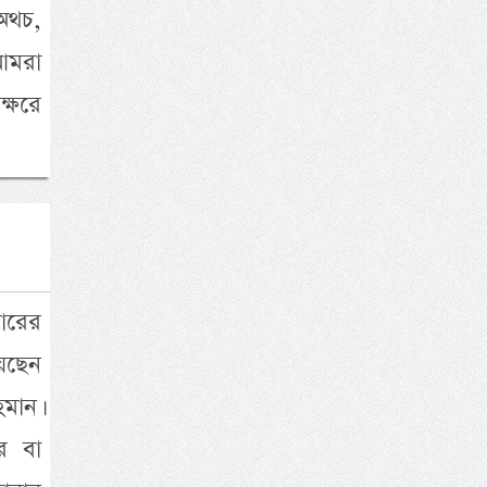
অথচ,
আমরা
্ষরে
চারের
েছেন
মান।
র বা