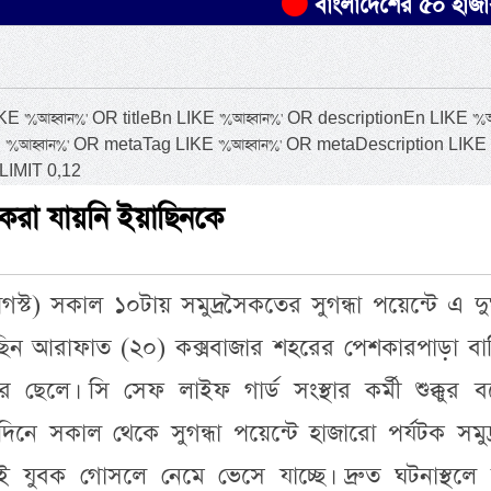
বাংলাদেশের ৫০ হাজার একরের ব
আহ্বান%' OR titleBn LIKE '%আহ্বান%' OR descriptionEn LIKE '%আহ
 '%আহ্বান%' OR metaTag LIKE '%আহ্বান%' OR metaDescription LIKE
LIMIT 0,12
 করা যায়নি ইয়াছিনকে
স্ট) সকাল ১০টায় সমুদ্রসৈকতের সুগন্ধা পয়েন্টে এ দুর
ছিন আরাফাত (২০) কক্সবাজার শহরের পেশকারপাড়া বাস
ছেলে। সি সেফ লাইফ গার্ড সংস্থার কর্মী শুক্কুর ব
 দিনে সকাল থেকে সুগন্ধা পয়েন্টে হাজারো পর্যটক সমুদ্র
 যুবক গোসলে নেমে ভেসে যাচ্ছে। দ্রুত ঘটনাস্থলে গ