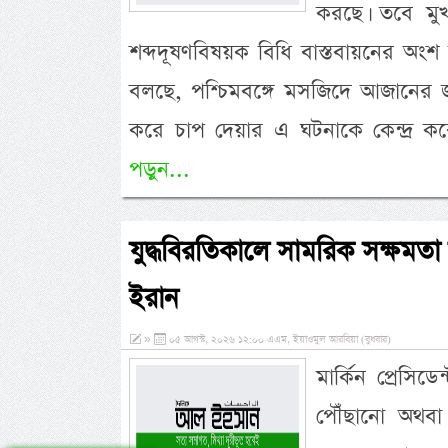
করছে। তবে মুখ্
শব্দদূষণবিষয়ক বিধি বাস্তবায়নের অংশ 
বলছে, পশ্চিমবঙ্গে মসজিদে আজানের জ
করে চাপ দেয়ার এ ঘটনাকে কেন্দ্র কর
পড়ুন...
যুদ্ধবিরতিকালে সামরিক সক্ষমত
ইরান
»
০৫ আগস্ট, ২০২৬ ১২:০০ এএম, ইয়াওমুল আরবিয়া (বুধবার)
মার্কিন প্রেসিড
পৌঁছানো অথবা 