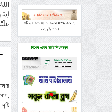
اللهُ 
اِسْمِ
عَلَيْ
পবিত্র যাকাত আদায় করলে সম্পদ কমেনা,
বরং বৃদ্ধি পায়।
বিশেষ ওয়েব সাইট লিংকসমূহ
ে—
েলার
যোগ,
ৃষ্টি