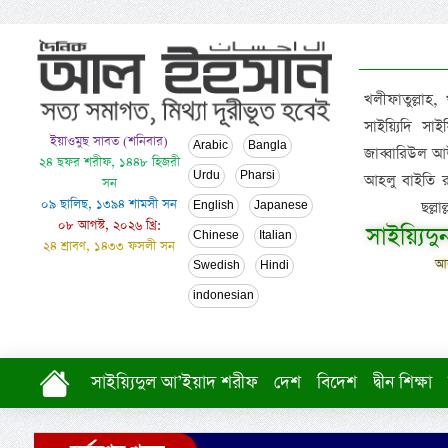
খলীফাতুল্লাহ,
সাইয়্যিদি স
ইয়াওমুছ সাবত (শনিবার)
Arabic
Bangla
জাব্বারিউল আউ
২৪ ছফর শরীফ, ১৪৪৮ হিজরী
Urdu
Pharsi
আহলু বাইতি রসূল
সন
০৯ ছালিছ, ১৩৯৪ শামসী সন
ছল্ল
English
Japanese
০৮ আগস্ট, ২০২৬ খ্রি:
সাইয়্যিদ
Chinese
Italian
২৪ শ্রাবণ, ১৪৩৩ ফসলী সন
আল
Swedish
Hindi
indonesian
সাইয়্যিদুল আ’ইয়াদ শরীফ
দেশ
বিদেশ
দ্বীন শিক্ষা