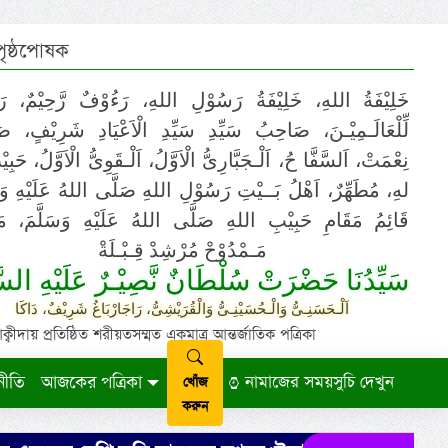
 পৃষ্ঠপোষক
خَلِيْفَةُ اللهِ، خَلِيْفَةُ رَسُوْلِ اللهِ، رَءُوْفٌ رَّحِيْمٌ، رَ
لِّلْعَالَـمِيْـنَ، صَاحِبُ سَيِّدِ سَيِّدِ الْاَعْيَادِ شَرِيْفٍ، 
نِعْمَتْ، اَلسَّفَّا حُ، اَلْـجَبَّارِىُّ الْاَوَّلُ، اَلْـقَوِىُّ الْاَوَّلُ، حَب
لهِ، مُطَهِّرٌ، اَهْلُ بَــيْتِ رَسُوْلِ اللهِ صَلَّى اللهُ عَلَيْهِ وَ،
قَائِمُ مَقَامِ حَبِيْبِ اللهِ صَلَّى اللهُ عَلَيْهِ وَسَلَّمَ، مَوْ
مَـمْدُوْحْ مُرْشِدْ قِـبْـلَةْ
سَيِّدُنَا حَضْرَتْ سُلْطَانٌ نَّصِيْـرٌ عَلَيْهِ السَّ
اَلْـحَسَنِـىُّ وَالْـحُسَيْنِـىُّ وَالْقُرَيْشِىُّ، رَاجَارْبَاغُ شَرِيْفٌ، دَاكَا
ায় প্রতিষ্ঠিত শরীয়তসম্মত একমাত্র আন্তর্জাতিক পত্রিকা
নীতি
আজকের পত্রিকা
নামাজের সময়সুচি দেখুন
খোঁজ
করুন