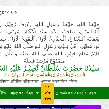
 পৃষ্ঠপোষক
خَلِيْفَةُ اللهِ، خَلِيْفَةُ رَسُوْلِ اللهِ، رَءُوْفٌ رَّحِيْمٌ، رَ
لِّلْعَالَـمِيْـنَ، صَاحِبُ سَيِّدِ سَيِّدِ الْاَعْيَادِ شَرِيْفٍ، 
نِعْمَتْ، اَلسَّفَّا حُ، اَلْـجَبَّارِىُّ الْاَوَّلُ، اَلْـقَوِىُّ الْاَوَّلُ، حَب
لهِ، مُطَهِّرٌ، اَهْلُ بَــيْتِ رَسُوْلِ اللهِ صَلَّى اللهُ عَلَيْهِ وَ،
قَائِمُ مَقَامِ حَبِيْبِ اللهِ صَلَّى اللهُ عَلَيْهِ وَسَلَّمَ، مَوْ
مَـمْدُوْحْ مُرْشِدْ قِـبْـلَةْ
سَيِّدُنَا حَضْرَتْ سُلْطَانٌ نَّصِيْـرٌ عَلَيْهِ السَّ
اَلْـحَسَنِـىُّ وَالْـحُسَيْنِـىُّ وَالْقُرَيْشِىُّ، رَاجَارْبَاغُ شَرِيْفٌ، دَاكَا
ায় প্রতিষ্ঠিত শরীয়তসম্মত একমাত্র আন্তর্জাতিক পত্রিকা
নীতি
আজকের পত্রিকা
নামাজের সময়সুচি দেখুন
খোঁজ
করুন