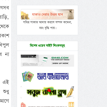
যেসব
াড়ি,
পবিত্র যাকাত আদায় করলে সম্পদ কমেনা,
থেকে
বরং বৃদ্ধি পায়।
িকাশ
িপুল
বিশেষ ওয়েব সাইট লিংকসমূহ
ে না
ে এই
শুধু
 আগে