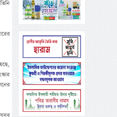
তিনি
কারের
েছে,
্কার
শনের
 যেসব