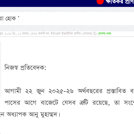
ক্ষতিকর প্রাণীর ন্
রা হোক ’
ুন, ২০২৫ খ্রি:, ০২ আষাঢ়, ১৪৩২ ফসলী সন, ইয়াওমুল ইছনাইনিল আযীম (সোমবার)
দেশের খবর
নিজস্ব প্রতিবেদক:
আগামী ২২ জুন ২০২৫-২৬ অর্থবছরের প্রস্তাবিত ব
অসংখ্য হা
পাসের আগে বাজেটে যেসব ত্রুটি রয়েছে, তা সং
প্রমাণিত- প
 অধ্যাপক আনু মুহাম্মদ।