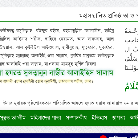
মহাসম্মানিত প্রতিষ্ঠাতা ও
 খলীফাতু রসূলিল্লাহ, রঊফুর রহীম, রহমাতুল্লিল ‘আলামীন, ছাহিবু
حْـمَةٌ
াইয়্যিদিল আ’ইয়াদ শরীফ, ছাহিবে নেয়ামত, আস সাফফাহ, আল
صَاحِبِ
ওয়াল, আল ক্বউইউল আউওয়াল, হাবীবুল্লাহ, মুত্বহ্হার, মুত্বহ্হির,
ِيْبُ ال
িল্লাহ ছল্লাল্লাহু আলাইহি ওয়া সাল্লাম, ক্বায়িম মাক্বামে হাবীবুল্লাহ
سَلَّمَ
াল্লাহু আলাইহি ওয়া সাল্লাম, মাওলানা মামদূহ মুর্শিদ ক্বিবলা
لـٰـنَا
ুনা হযরত সুলত্বানুন নাছীর আলাইহিস সালাম
 হাসানী ওয়াল হুসাইনী ওয়াল কুরাঈশী, রাজারবাগ শরীফ, ঢাকা।
لَامُ
উনার মুবারক পৃষ্ঠপোষকতায় পরিচালিত আহলে সুন্নাত ওয়াল জামায়াত উনার আক্বীদ
সুন্নত তা’লীম
মহিলাদের পাতা
সম্পাদকীয়
ইতিহাস
স্থাপত্য
অর্থ