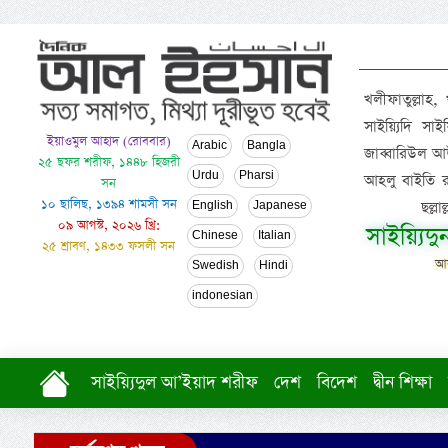
খলীফাতুল্লাহ,
সাইয়্যিদি স
ইয়াওমুল আহাদ (রোববার)
Arabic
Bangla
জাব্বারিউল আউ
২৫ ছফর শরীফ, ১৪৪৮ হিজরী
Urdu
Pharsi
আহলু বাইতি রসূল
সন
১০ ছালিছ, ১৩৯৪ শামসী সন
ছল্ল
English
Japanese
০৯ আগস্ট, ২০২৬ খ্রি:
সাইয়্যিদ
Chinese
Italian
২৫ শ্রাবণ, ১৪৩৩ ফসলী সন
আল
Swedish
Hindi
indonesian
সাইয়্যিদুল আ’ইয়াদ শরীফ
দেশ
বিদেশ
দ্বীন শিক্ষা