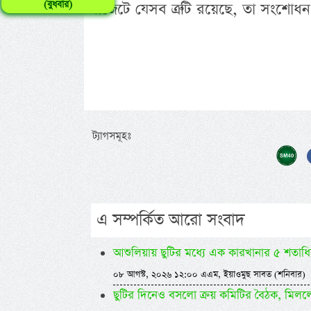
(বুধবার)
বাজেটে যেসব ত্রুটি রয়েছে, তা সংশোধ
ট্যাগসমূহঃ
এ সম্পর্কিত আরো সংবাদ
আশুলিয়ায় ছুটির মধ্যে এক কারখানার ৫ শতাধিক
০৮ আগস্ট, ২০২৬ ১২:০০ এএম, ইয়াওমুছ সাবত (শনিবার)
ছুটির দিনেও বসলো ক্রয় কমিটির বৈঠক, মি