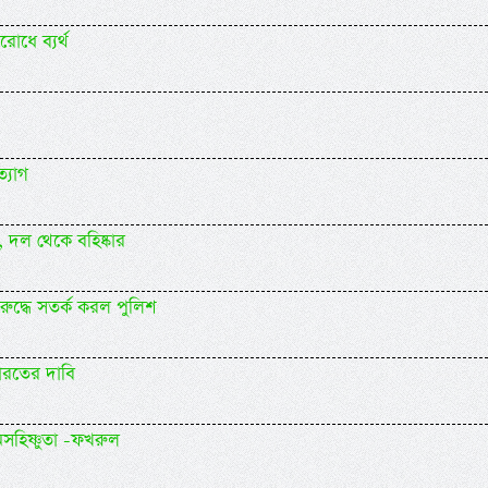
রোধে ব্যর্থ
্যাগ
র, দল থেকে বহিষ্কার
 বিরুদ্ধে সতর্ক করল পুলিশ
ভারতের দাবি
অসহিষ্ণুতা -ফখরুল