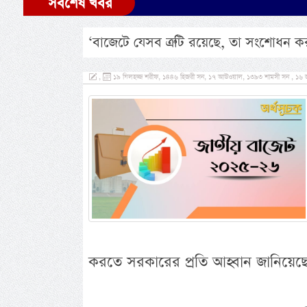
সর্বশেষ খবর
‘বাজেটে যেসব ত্রুটি রয়েছে, তা সংশোধন ক
,
১৯ যিলহজ্জ শরীফ, ১৪৪৬ হিজরী সন, ১৭ আউওয়াল, ১৩৯৩ শামসী সন , ১৬ জ
করতে সরকারের প্রতি আহ্বান জানিয়েছেন