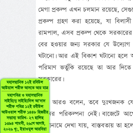
মেগা প্রকল্প এখন চলমান রয়েছে, সেগ
প্রকল্প গ্রহণ করা হয়েছে, যা বিলা
রামপাল, এসব প্রকল্প থেকে সরকারে
বের হওয়ার জন্য সরকার যে উদ্যোগ 
ঘটানো। আর এই বিকাশ ঘটানো হলে অন
পরিমাণ ভর্তুকি রয়েছে তা আর দিতে
সরকারের।
মহাসম্মানিত ১২ই রবিউল
আউয়াল শরীফ আসতে আর মাত্র
মহাপবিত্র ও মহাসম্মানিত
তিনি আরও বলেন, তবে দুঃখজনক যে,
সাইয়্যিদু সাইয়্যিদিল আ’দাদ
শরীফ পবিত্র ১২ই রবীউল
ধরনের পরিকল্পনা নেই। বাজেটে আগের
আউওয়াল শরীফ ১৪৪৮ হিজরীর
সম্ভাব্য তারিখ- ২৭ ছালিছ
১৩৯৪ শামসী, ২৬শে আগস্ট,
শিরোনামে দেখা যায়, বাস্তবতায় তা 
২০২৬ খৃ:, ইয়াওমুল আরবিয়া