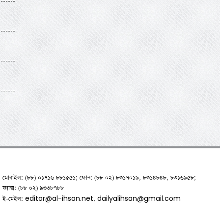
মোবাইল: (৮৮) ০১৭১৬ ৮৮১৫৫১; ফোন: (৮৮ ০২) ৮৩১৭০১৯, ৮৩১৪৮৪৮, ৮৩১৬৯৫৮;
ফ্যাক্স: (৮৮ ০২) ৯৩৩৮৭৮৮
editor@al-ihsan.net
dailyalihsan@gmail.com
ই-মেইল:
,