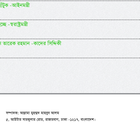
টুক -আইনমন্ত্রী
্বরাষ্ট্রমন্ত্রী
ন তারেক রহমান -কাদের সিদ্দিকী
সম্পাদক: আল্লামা মুহম্মদ মাহবুব আলম
৫, আউটার সারকুলার রোড, রাজারবাগ, ঢাকা -১২১৭, বাংলাদেশ।