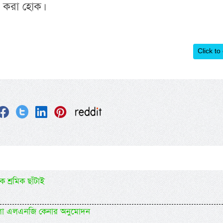
ন করা হোক।
Click to
 শ্রমিক ছাঁটাই
ললো এলএনজি কেনার অনুমোদন