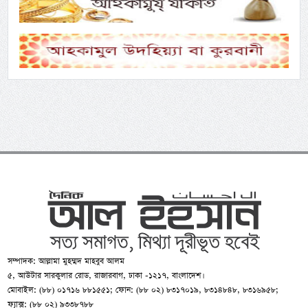
সম্পাদক: আল্লামা মুহম্মদ মাহবুব আলম
৫, আউটার সারকুলার রোড, রাজারবাগ, ঢাকা -১২১৭, বাংলাদেশ।
মোবাইল: (৮৮) ০১৭১৬ ৮৮১৫৫১; ফোন: (৮৮ ০২) ৮৩১৭০১৯, ৮৩১৪৮৪৮, ৮৩১৬৯৫৮;
ফ্যাক্স: (৮৮ ০২) ৯৩৩৮৭৮৮