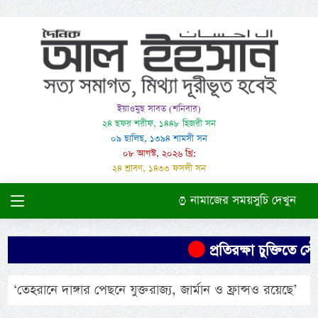
ইয়াওমুছ সাবত (শনিবার)
২৪ ছফর শরীফ, ১৪৪৮ হিজরী সন
০৯ ছালিছ, ১৩৯৪ শামসী সন
০৮ আগস্ট, ২০২৬ খ্রি:
২৪ শ্রাবণ, ১৪৩৩ ফসলী সন
নামাজের সময়সুচি দেখুন
প্রতিরক্ষা চুক্তিতে সৌ
‘তেহরানে দাঙ্গার পেছনে যুক্তরাজ্য, জার্মান ও ফ্রান্সও রয়েছে’