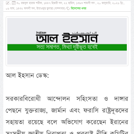
,
৩০ রজবুল হারাম শরীফ, ১৪৪৭ হিজরী সন, ২২ ছামিন, ১৩৯৩ শামসী সন , ২০ জানুয়ারি, ২০২৬ খ্রি:,
০৬ মাঘ, ১৪৩২ ফসলী সন, ইয়াওমুছ ছুলাছা (মঙ্গলবার)
বিদেশের খবর
আল ইহসান ডেস্ক:
সরকারবিরোধী আন্দোলন সহিংসতা ও দাঙ্গার
পেছনে যুক্তরাজ্য, জার্মান এবং ফরাসি রাষ্ট্রদূতদের
সহায়তা রয়েছে বলে অভিযোগ করেছেন ইরানের
সংসদীয় জাতীয় নিরাপত্তা ও পররাষ্ট্র নীতি কমিটির