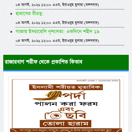
০৪ আগস্ট, ২০২৬ ১২:০০ এএম, ইয়াওমুছ ছুলাছা (মঙ্গলবার)
হামাসের বীরত্ব:
০৪ আগস্ট, ২০২৬ ১২:০০ এএম, ইয়াওমুছ ছুলাছা (মঙ্গলবার)
গাজায় ইসরায়েলি নৃশংসতা: একদিনে শহীদ ১৯
০৪ আগস্ট, ২০২৬ ১২:০০ এএম, ইয়াওমুছ ছুলাছা (মঙ্গলবার)
রাজারবাগ শরীফ থেকে প্রকাশিত কিতাব
Previous
Next