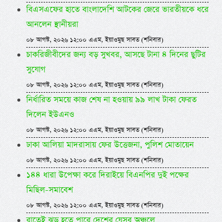
বিএসএফের হাতে বাংলাদেশি আটকের জেরে ভারতীয়কে ধরে
আনলেন স্থানীয়রা
০৮ আগস্ট, ২০২৬ ১২:০০ এএম, ইয়াওমুছ সাবত (শনিবার)
চাকরিজীবীদের জন্য বড় সুখবর, আসছে টানা ৪ দিনের ছুটির
সুযোগ
০৮ আগস্ট, ২০২৬ ১২:০০ এএম, ইয়াওমুছ সাবত (শনিবার)
নির্ধারিত সময়ে কাজ শেষ না হওয়ায় ৯৯ লাখ টাকা ফেরত
দিলেন ইউএনও
০৮ আগস্ট, ২০২৬ ১২:০০ এএম, ইয়াওমুছ সাবত (শনিবার)
ঢাকা আলিয়া মাদরাসায় ফের উত্তেজনা, পুলিশ মোতায়েন
০৮ আগস্ট, ২০২৬ ১২:০০ এএম, ইয়াওমুছ সাবত (শনিবার)
১৪৪ ধারা উপেক্ষা করে দিরাইয়ে বিএনপির দুই পক্ষের
মিছিল-সমাবেশ
০৮ আগস্ট, ২০২৬ ১২:০০ এএম, ইয়াওমুছ সাবত (শনিবার)
রাতেই ঝড় হতে পারে দেশের যেসব অঞ্চলে