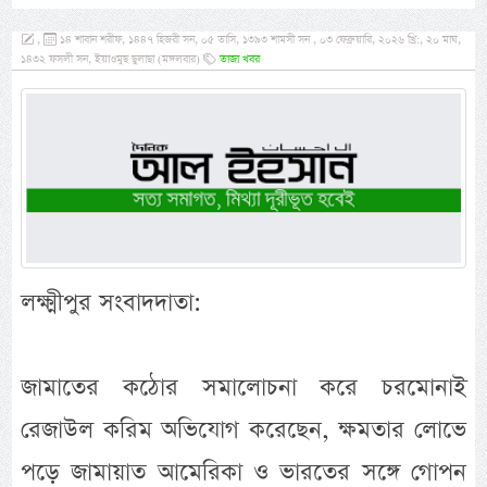
,
১৪ শাবান শরীফ, ১৪৪৭ হিজরী সন, ০৫ তাসি, ১৩৯৩ শামসী সন , ০৩ ফেব্রুয়ারি, ২০২৬ খ্রি:, ২০ মাঘ,
১৪৩২ ফসলী সন, ইয়াওমুছ ছুলাছা (মঙ্গলবার)
তাজা খবর
লক্ষ্মীপুর সংবাদদাতা:
জামাতের কঠোর সমালোচনা করে চরমোনাই
রেজাউল করিম অভিযোগ করেছেন, ক্ষমতার লোভে
পড়ে জামায়াত আমেরিকা ও ভারতের সঙ্গে গোপন