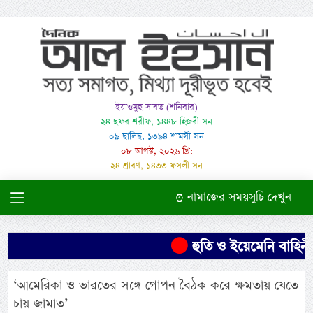
ইয়াওমুছ সাবত (শনিবার)
২৪ ছফর শরীফ, ১৪৪৮ হিজরী সন
০৯ ছালিছ, ১৩৯৪ শামসী সন
০৮ আগস্ট, ২০২৬ খ্রি:
২৪ শ্রাবণ, ১৪৩৩ ফসলী সন
নামাজের সময়সুচি দেখুন
হুতি ও ইয়েমেনি বাহিনীর
‘আমেরিকা ও ভারতের সঙ্গে গোপন বৈঠক করে ক্ষমতায় যেতে
চায় জামাত’