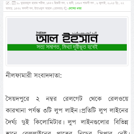
,
১০ মুহররমুল হারাম শরীফ, ১৪৪৭ হিজরী সন, ৭ ছানী, ১৩৯৩ শামসী সন , ৬ জুলাই, ২০২৫ খ্রি:, ২২
আষাঢ়, ১৪৩২ ফসলী সন, ইয়াওমুল আহাদ (রোববার)
দেশের খবর
নীলফামারী সংবাদদাতা:
সৈয়দপুরে ২ নম্বর রেলগেট থেকে রেলওয়ে
কারখানা পর্যন্ত ৩টি লুপ লাইন। প্রতিটি লুপ লাইনের
দৈর্ঘ্য দুই কিলোমিটার। লুপ লাইনগুলোর বিভিন্ন
স্থানে রেললাইনের পাতের নিচের স্লিপার নেই।