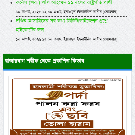
কর্নেল (অব.) অলি আহমেদ ১১ দলের রাষ্ট্রপতি প্রার্থী
১০ আগস্ট, ২০২৬ ১২:০০ এএম, ইয়াওমুল ইছনাইনিল আযীম (সোমবার)
দণ্ডিত আসামিদের সব তথ্য ডিজিটালাইজেশন প্রশ্নে
হাইকোর্টের রুল
১০ আগস্ট, ২০২৬ ১২:০০ এএম, ইয়াওমুল ইছনাইনিল আযীম (সোমবার)
রাজারবাগ শরীফ থেকে প্রকাশিত কিতাব
Previous
Next