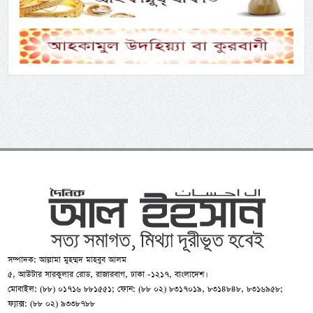
সম্পাদক: আল্লামা মুহম্মদ মাহবুব আলম
৫, আউটার সারকুলার রোড, রাজারবাগ, ঢাকা -১২১৭, বাংলাদেশ।
মোবাইল: (৮৮) ০১৭১৬ ৮৮১৫৫১; ফোন: (৮৮ ০২) ৮৩১৭০১৯, ৮৩১৪৮৪৮, ৮৩১৬৯৫৮;
ফ্যাক্স: (৮৮ ০২) ৯৩৩৮৭৮৮