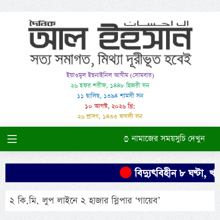
ইয়াওমুল ইছনাইনিল আযীম (সোমবার)
২৬ ছফর শরীফ, ১৪৪৮ হিজরী সন
১১ ছালিছ, ১৩৯৪ শামসী সন
১০ আগস্ট, ২০২৬ খ্রি:
২৬ শ্রাবণ, ১৪৩৩ ফসলী সন
নামাজের সময়সুচি দেখুন
বিদ্যুৎবিহীন ৮ ঘণ্টা, খা
২ কি.মি. লুপ লাইনে ২ হাজার স্লিপার ‘গায়েব’