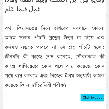
عَمِلَ فِيمَا عَلِمَ
অর্থ: কিয়ামতের দিনে হাশরের ময়দানে কোনো
আদম সন্তান পাঁচটি প্রশ্নের উত্তর না দিয়ে এক
কদমও নড়তে পারবে না। সে প্রশ্ন পাঁচটি হলো:
জীবনটা কী কাজে শেষ করেছে, যৌবনকাল কী
কাজে লাগিয়েছে; কোন পথে আয় করেছে, কোন
পথে ব্যয় করেছে এবং নিজের ইলম অনুযায়ী আমল
করেছে কি না। (তিরমিযী শরীফ)
Click to copy