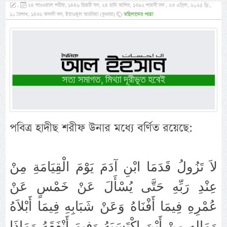
,
২৪ শাওওয়াল শরীফ, ১৪৪৬ হিজরী সন, ২৪ হাদি আশির, ১৩৯২ শামসী সন , ২৩ এপ্রিল, ২০২৫ খ্রি:,
১০ বৈশাখ, ১৪৩২ ফসলী সন, ইয়াওমুল আরবিয়া (বুধবার)
মহিলাদের পাতা
পবিত্র হাদীছ শরীফ উনার মধ্যে বর্ণিত রয়েছে:
لاَ تَزُولُ قَدَمَا ابْنِ آدَمَ يَوْمَ الْقِيَامَةِ مِنْ
عِنْدِ رَبِّهِ حَتَّى يُسْأَلَ عَنْ خَمْسٍ عَنْ
عُمْرِهِ فِيمَا أَفْنَاهُ وَعَنْ شَبَابِهِ فِيمَا أَبْلاَهُ
وَمَالِهِ مِنْ أَيْنَ اكْتَسَبَهُ وَفِيمَ أَنْفَقَهُ وَمَاذَا