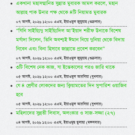
একখানা মহাসম্মানিত সুন্নাত মুবারক আমল করলে, মহান
আল্লাহ পাক উনার পক্ষ থেকে ৪টি নিয়ামত মুবারক
০৭ আগস্ট, ২০২৬ ১২:০০ এএম, ইয়াওমুল জুমুয়াহ (শুক্রবার)
“যিনি সাইয়্যিদু সাইয়্যিদিল আ’ইয়াদ শরীফ উনাকে বিশেষ
মর্যাদা দিলেন, তিনি অবশ্যই ঈমান নিয়ে দুনিয়া থেকে বিদায়
নিবেন এবং বিনা হিসাবে জান্নাতে প্রবেশ করবেন”
০৭ আগস্ট, ২০২৬ ১২:০০ এএম, ইয়াওমুল জুমুয়াহ (শুক্রবার)
৩টি বিশেষ নেক কাজ, যা ইন্তেকালের পরও জারি থাকে
০৫ আগস্ট, ২০২৬ ১২:০০ এএম, ইয়াওমুল আরবিয়া (বুধবার)
যে ৪ শ্রেণীর লোকদের জন্য ক্বিয়ামতের দিন সুপারিশ ওয়াজিব
হবে
০৫ আগস্ট, ২০২৬ ১২:০০ এএম, ইয়াওমুল আরবিয়া (বুধবার)
মহিলাদের সুন্নতী লিবাস, অলংকার ও সাজ-সজ্জা (২৭)
০৪ আগস্ট, ২০২৬ ১২:০০ এএম, ইয়াওমুছ ছুলাছা (মঙ্গলবার)