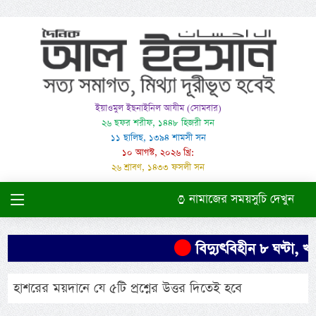
ইয়াওমুল ইছনাইনিল আযীম (সোমবার)
২৬ ছফর শরীফ, ১৪৪৮ হিজরী সন
১১ ছালিছ, ১৩৯৪ শামসী সন
১০ আগস্ট, ২০২৬ খ্রি:
২৬ শ্রাবণ, ১৪৩৩ ফসলী সন
নামাজের সময়সুচি দেখুন
বিদ্যুৎবিহীন ৮ ঘণ্টা, খ
হাশরের ময়দানে যে ৫টি প্রশ্নের উত্তর দিতেই হবে