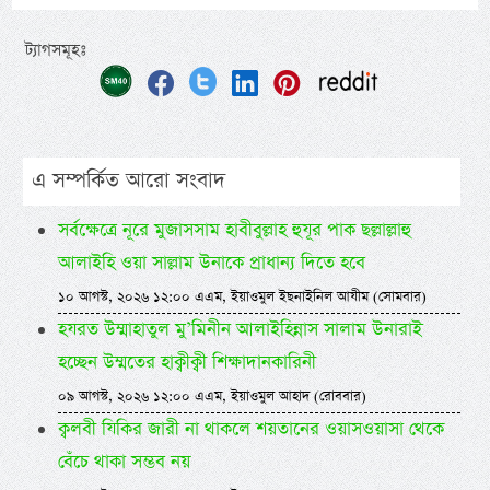
ট্যাগসমূহঃ
এ সম্পর্কিত আরো সংবাদ
সর্বক্ষেত্রে নূরে মুজাসসাম হাবীবুল্লাহ হুযূর পাক ছল্লাল্লাহু
আলাইহি ওয়া সাল্লাম উনাকে প্রাধান্য দিতে হবে
১০ আগস্ট, ২০২৬ ১২:০০ এএম, ইয়াওমুল ইছনাইনিল আযীম (সোমবার)
হযরত উম্মাহাতুল মু’মিনীন আলাইহিন্নাস সালাম উনারাই
হচ্ছেন উম্মতের হাক্বীক্বী শিক্ষাদানকারিনী
০৯ আগস্ট, ২০২৬ ১২:০০ এএম, ইয়াওমুল আহাদ (রোববার)
ক্বলবী যিকির জারী না থাকলে শয়তানের ওয়াসওয়াসা থেকে
বেঁচে থাকা সম্ভব নয়