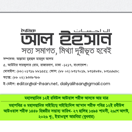
সম্পাদক: আল্লামা মুহম্মদ মাহবুব আলম
৫, আউটার সারকুলার রোড, রাজারবাগ, ঢাকা -১২১৭, বাংলাদেশ।
মোবাইল: (৮৮) ০১৭১৬ ৮৮১৫৫১; ফোন: (৮৮ ০২) ৮৩১৭০১৯, ৮৩১৪৮৪৮, ৮৩১৬৯৫৮;
ফ্যাক্স: (৮৮ ০২) ৯৩৩৮৭৮৮
editor@al-ihsan.net
dailyalihsan@gmail.com
ই-মেইল:
,
মহাসম্মানিত ১২ই রবিউল আউয়াল শরীফ আসতে আর মাত্র
মহাপবিত্র ও মহাসম্মানিত সাইয়্যিদু সাইয়্যিদিল আ’দাদ শরীফ পবিত্র ১২ই রবীউল
আউওয়াল শরীফ ১৪৪৮ হিজরীর সম্ভাব্য তারিখ- ২৭ ছালিছ ১৩৯৪ শামসী, ২৬শে আগস্ট,
©
al-ihsan.net
2007-2026. All Rights Reserved | Developed by:
২০২৬ খৃ:, ইয়াওমুল আরবিয়া (বুধবার)
RAAJRANI Technologies