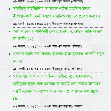
০৯ আগস্ট, ২০২৬ ১২:০০ এএম, ইয়াওমুল আহাদ (রোববার)
সাইয়্যিদু সাইয়্যিদিল আ’ইয়াদ শরীফ মাহফিল উনার
ইন্তিজামকারী বিনা হিসাবে সম্মানিত জান্নাতে প্রবেশ করবেন
০৯ আগস্ট, ২০২৬ ১২:০০ এএম, ইয়াওমুল আহাদ (রোববার)
তালাক দেয়ার অধিকারী কে? চেয়ারম্যান, মেম্বার নাকি আহাল
বা স্বামী? (২)
০৮ আগস্ট, ২০২৬ ১২:০০ এএম, ইয়াওমুছ সাবত (শনিবার)
ইখলাছ অর্জন করা ফরজ; ইখলাছ ছাড়া ইবাদত-বন্দেগী কবুল
হয় না
০৮ আগস্ট, ২০২৬ ১২:০০ এএম, ইয়াওমুছ সাবত (শনিবার)
মহান আল্লাহ পাক এবং উনার হাবীব, নূরে মুজাসসাম,
হাবীবুল্লাহ হুযূর পাক ছল্লাল্লাহু আলাইহি ওয়া সাল্লাম উনাদের-
সন্তুষ্টি-রেযামন্দি লাভের জন্য সন্তান প্রতিপালন করা সুন্নত
(৬)
০৭ আগস্ট, ২০২৬ ১২:০০ এএম, ইয়াওমুল জুমুয়াহ (শুক্রবার)