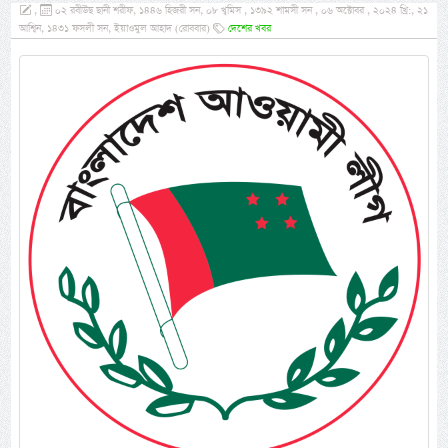
,
০২ রবীউছ ছানী শরীফ, ১৪৪৬ হিজরী সন, ০৮ খ্বমিস , ১৩৯২ শামসী সন , ০৬ অক্টোবর , ২০২৪ খ্রি:, ২১
আশ্বিন, ১৪৩১ ফসলী সন, ইয়াওমুল আহাদ (রোববার)
দেশের খবর