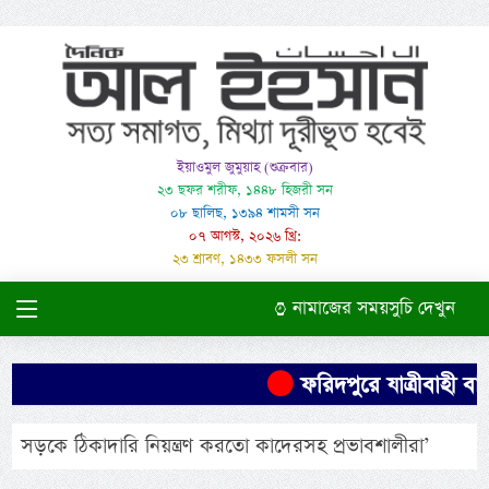
ইয়াওমুল জুমুয়াহ (শুক্রবার)
২৩ ছফর শরীফ, ১৪৪৮ হিজরী সন
০৮ ছালিছ, ১৩৯৪ শামসী সন
০৭ আগস্ট, ২০২৬ খ্রি:
২৩ শ্রাবণ, ১৪৩৩ ফসলী সন
নামাজের সময়সুচি দেখুন
ফরিদপুরে যাত্রীবাহী বাস
সড়কে ঠিকাদারি নিয়ন্ত্রণ করতো কাদেরসহ প্রভাবশালীরা’