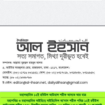
সম্পাদক: আল্লামা মুহম্মদ মাহবুব আলম
৫, আউটার সারকুলার রোড, রাজারবাগ, ঢাকা -১২১৭, বাংলাদেশ।
মোবাইল: (৮৮) ০১৭১৬ ৮৮১৫৫১; ফোন: (৮৮ ০২) ৮৩১৭০১৯, ৮৩১৪৮৪৮, ৮৩১৬৯৫৮;
ফ্যাক্স: (৮৮ ০২) ৯৩৩৮৭৮৮
editor@al-ihsan.net
dailyalihsan@gmail.com
ই-মেইল:
,
মহাসম্মানিত ১২ই রবিউল আউয়াল শরীফ আসতে আর মাত্র
মহাপবিত্র ও মহাসম্মানিত সাইয়্যিদু সাইয়্যিদিল আ’দাদ শরীফ পবিত্র ১২ই রবীউল