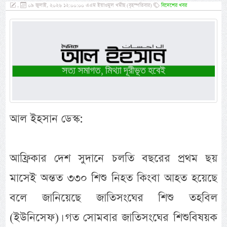
,
০৯ জুলাই, ২০২৬ ১২:০০:০০ এএম ইয়াওমুল খমীছ (বৃহস্পতিবার)
বিদেশের খবর
আল ইহসান ডেস্ক:
আফ্রিকার দেশ সুদানে চলতি বছরের প্রথম ছয়
মাসেই অন্তত ৩৩০ শিশু নিহত কিংবা আহত হয়েছে
বলে জানিয়েছে জাতিসংঘের শিশু তহবিল
(ইউনিসেফ)। গত সোমবার জাতিসংঘের শিশুবিষয়ক