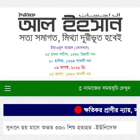
ইয়াওমুল আহাদ (রোববার)
২৫ ছফর শরীফ, ১৪৪৮ হিজরী সন
১০ ছালিছ, ১৩৯৪ শামসী সন
০৯ আগস্ট, ২০২৬ খ্রি:
২৫ শ্রাবণ, ১৪৩৩ ফসলী সন
নামাজের সময়সুচি দেখুন
ক্ষতিকর প্রাণীর ন্যায়, স
সুদানে ছয় মাসে অন্তত ৩৩০ শিশু হতাহত -ইউনিসেফ