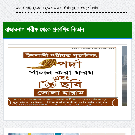
০৮ আগস্ট, ২০২৬ ১২:০০ এএম, ইয়াওমুছ সাবত (শনিবার)
রাজারবাগ শরীফ থেকে প্রকাশিত কিতাব
Previous
Next