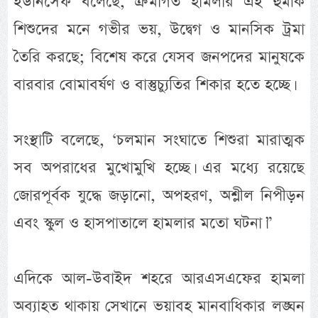
ইউনিসেফ বলেছে, ক্রমাগত হামলার এই হুমকি
শিশুদের মনে গভীর ভয়, উদ্বেগ ও মানসিক ট্রমা
তৈরি করছে; বিশেষ করে যেসব জনপদের মানুষকে
বারবার বোমাবর্ষণ ও বাস্তুচ্যুতির শিকার হতে হচ্ছে।
সংস্থাটি বলেছে, ‘চলমান সংঘাতে শিশুরা মারাত্মক
সব অপরাধের মুখোমুখি হচ্ছে। এর মধ্যে রয়েছে
জোরপূর্বক যুদ্ধে জড়ানো, অপহরণ, অশ্লীল নিপীড়ন
এবং স্কুল ও হাসপাতালে হামলার মতো ঘটনা।”
এদিকে আল-উবাইদ শহরে আরএসএফের হামলা
অব্যাহত থাকায় সেখানে ভয়াবহ মানবাধিকার লঙ্ঘন