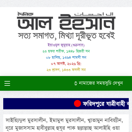
ইয়াওমুল জুমুয়াহ (শুক্রবার)
২৩ ছফর শরীফ, ১৪৪৮ হিজরী সন
০৮ ছালিছ, ১৩৯৪ শামসী সন
০৭ আগস্ট, ২০২৬ খ্রি:
২৩ শ্রাবণ, ১৪৩৩ ফসলী সন
নামাজের সময়সুচি দেখুন
ফরিদপুরে যাত্রীবাহী বাস
সাইয়্যিদুল মুরসালীন, ইমামুল মুরসালীন, খ্বাতামুন নাবিয়্যীন,
নূরে মুজাসসাম হাবীবুল্লাহ হুযূর পাক ছল্লাল্লাহু আলাইহি ওয়া