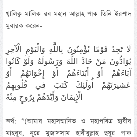
খ্বালিক্ব মালিক রব মহান আল্লাহ পাক তিনি ইরশাদ
মুবারক করেন-
لَا تَجِدُ قَوْمًا يُؤْمِنُونَ بِاللَّهِ وَالْيَوْمِ الْآخِرِ
يُوَادُّونَ مَنْ حَادَّ اللَّهَ وَرَسُولَهُ وَلَوْ كَانُوا
آبَاءَهُمْ أَوْ أَبْنَاءَهُمْ أَوْ إِخْوَانَهُمْ أَوْ
عَشِيرَتَهُمْ أُولَئِكَ كَتَبَ فِي قُلُوبِهِمُ
الْإِيمَانَ وَأَيَّدَهُمْ بِرُوحٍ مِنْهُ
অর্থ: “(আমার মহাসম্মানিত ও মহাপবিত্র হাবীব
মাহবূব, নূরে মুজাসসাম হাবীবুল্লাহ হুযূর পাক