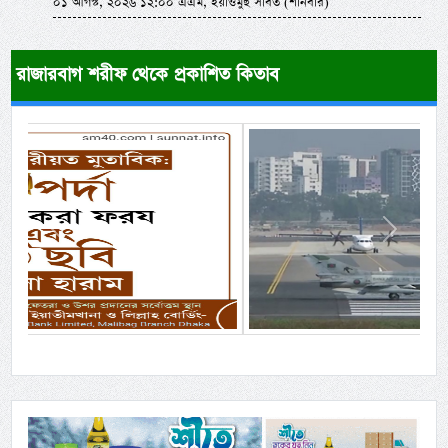
০১ আগস্ট, ২০২৬ ১২:০০ এএম, ইয়াওমুছ সাবত (শনিবার)
রাজারবাগ শরীফ থেকে প্রকাশিত কিতাব
Previous
Next