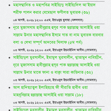
মহাসম্মানিত ও মহাপবিত্র সাইয়্যিদু সাইয়্যিদিল আ’ইয়াদ
শরীফ পালন করার বেমেছাল ফযীলত মুবারক (৩৬)
০৪ আগস্ট, ২০২৬ ১২:০০ এএম, ইয়াওমুছ ছুলাছা (মঙ্গলবার)
নূরে মুজাসসাম হাবীবুল্লাহ হুযূর পাক ছল্লাল্লাহু আলাইহি ওয়া
সাল্লাম উনার মহাসম্মানিত ইসমে যাত বা নাম মুবারক বারবার
বলা ও লেখা সম্পূর্ণ আদবের খিলাফ (৫ম পর্ব)
০৩ আগস্ট, ২০২৬ ১২:০০ এএম, ইয়াওমুল ইছনাইনিল আযীম (সোমবার)
সাইয়্যিদুল মুরসালীন, ইমামুল মুরসালীন, খ্বাতামুন নাবিয়্যীন,
নূরে মুজাসসাম হাবীবুল্লাহ হুযূর পাক ছল্লাল্লাহু আলাইহি ওয়া
সাল্লাম উনার মাঝে ফানা ও বাক্বা সারা কায়িনাত (৩২)
০৩ আগস্ট, ২০২৬ ১২:০০ এএম, ইয়াওমুল ইছনাইনিল আযীম (সোমবার)
আল হাদিয়্যাতুল ইলাহিয়্যাহ ফী সীরাতি হাবীব ওয়া
মাহবূবিল্লাহ ছল্লাল্লাহু আলাইহি ওয়া সাল্লাম (১৮)
০৩ আগস্ট, ২০২৬ ১২:০০ এএম, ইয়াওমুল ইছনাইনিল আযীম (সোমবার)
সাইয়্যিদুল মুরসালীন, ইমামুল মুরসালীন, খ্বাতামুন নাবিয়্যীন,