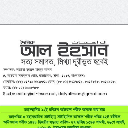
সম্পাদক: আল্লামা মুহম্মদ মাহবুব আলম
৫, আউটার সারকুলার রোড, রাজারবাগ, ঢাকা -১২১৭, বাংলাদেশ।
মোবাইল: (৮৮) ০১৭১৬ ৮৮১৫৫১; ফোন: (৮৮ ০২) ৮৩১৭০১৯, ৮৩১৪৮৪৮, ৮৩১৬৯৫৮;
ফ্যাক্স: (৮৮ ০২) ৯৩৩৮৭৮৮
editor@al-ihsan.net
dailyalihsan@gmail.com
ই-মেইল:
,
মহাসম্মানিত ১২ই রবিউল আউয়াল শরীফ আসতে আর মাত্র
মহাপবিত্র ও মহাসম্মানিত সাইয়্যিদু সাইয়্যিদিল আ’দাদ শরীফ পবিত্র ১২ই রবীউল
আউওয়াল শরীফ ১৪৪৮ হিজরীর সম্ভাব্য তারিখ- ২৭ ছালিছ ১৩৯৪ শামসী, ২৬শে আগস্ট,
©
al-ihsan.net
2007-2026. All Rights Reserved | Developed by:
২০২৬ খৃ:, ইয়াওমুল আরবিয়া (বুধবার)