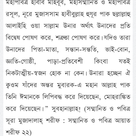
মহাপবিত্র হাবীব মাহবূব, মহাসম্মানিত ও মহাপবিত্র
রসূল, নূরে মুজাসসাম হাবীবুল্লাহ হুযূর পাক ছল্লাল্লাহু
আলাইহি ওয়া সাল্লাম উনার অর্থাৎ উনাদের প্রতি
বিদ্বেষ পোষণ করে, শত্রুতা পোষণ করে। যদিও তারা
উনাদের পিতা-মাতা, সন্তান-সন্ততি, ভাই-বোন,
জ্ঞাতি-গোষ্ঠী, পাড়া-প্রতিবেশী কিংবা যতই
নিকটাত্মীয়-স্বজন হোক না কেন। উনারা হচ্ছেন ঐ
ক্বওম যাঁদের অন্তর মুবারক-এ মহান আল্লাহ পাক
তিনি ঈমানকে লিপিবদ্ধ করে দিয়েছেন, মোহরাঙ্কিত
করে দিয়েছেন। ” সুবহানাল্লাহ! (সম্মানিত ও পবিত্র
সূরা মুজাদালাহ্ শরীফ : সম্মানিত ও পবিত্র আয়াত
শরীফ ২২)