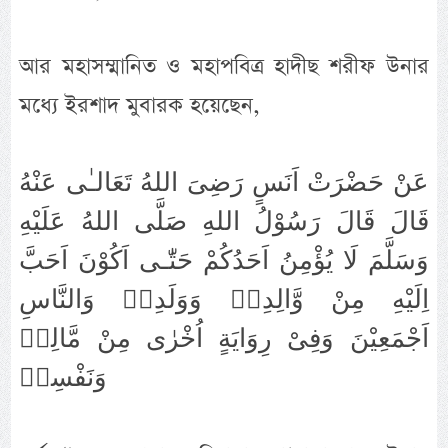
আর মহাসম্মানিত ও মহাপবিত্র হাদীছ শরীফ উনার
মধ্যে ইরশাদ মুবারক হয়েছেন,
عَنْ حَضْرَتْ اَنَسٍ رَضِىَ اللهُ تَعَالـٰى عَنْهُ
قَالَ قَالَ رَسُوْلُ اللهِ صَلَّى اللهُ عَلَيْهِ
وَسَلَّمَ لَا يُؤْمِنُ اَحَدُكُمْ حَتّٰـى اَكُوْنَ اَحَبَّ
اِلَيْهِ مِنْ وَّالِدِهٖ وَوَلَدِهٖ وَالنَّاسِ
اَجْمَعِيْنَ وَفِىْ رِوَايَةٍ اُخْرٰى مِنْ مَّالِهٖ
وَنَفْسِهٖ