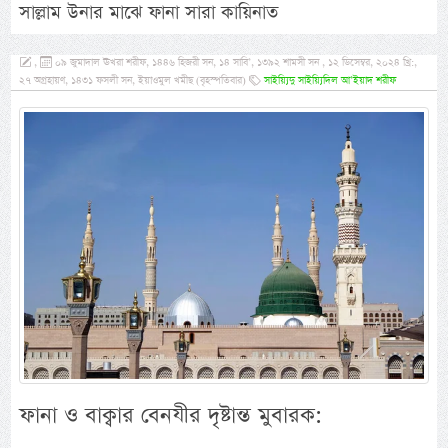
সাল্লাম উনার মাঝে ফানা সারা কায়িনাত
,
০৯ জুমাদাল ঊখরা শরীফ, ১৪৪৬ হিজরী সন, ১৪ সাবি’, ১৩৯২ শামসী সন , ১২ ডিসেম্বর, ২০২৪ খ্রি:,
২৭ অগ্রহায়ণ, ১৪৩১ ফসলী সন, ইয়াওমুল খমীছ (বৃহস্পতিবার)
সাইয়্যিদু সাইয়্যিদিল আ’ইয়াদ শরীফ
ফানা ও বাক্বার বেনযীর দৃষ্টান্ত মুবারক: