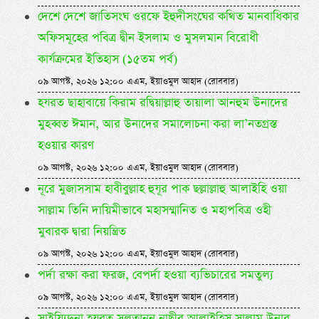
দেশে দেশে জাতিসংঘ ওরফে ইহুদীসংঘের কথিত মানবাধিকার
অফিসমূহের পবিত্র দ্বীন ইসলাম ও মুসলমান বিরোধী
কার্যক্রমের ইতিহাস (১৫তম পর্ব)
০৯ আগস্ট, ২০২৬ ১২:০০ এএম, ইয়াওমুল আহাদ (রোববার)
হযরত ছাহাবায়ে কিরাম রদ্বিয়াল্লাহু তায়ালা আনহুম উনাদের
মুহব্বত ঈমান, আর উনাদের সমালোচনা করা লা’নতগ্রস্ত
হওয়ার কারণ
০৯ আগস্ট, ২০২৬ ১২:০০ এএম, ইয়াওমুল আহাদ (রোববার)
নূরে মুজাসসাম হাবীবুল্লাহ হুযূর পাক ছল্লাল্লাহু আলাইহি ওয়া
সাল্লাম তিনি দায়িমীভাবে মহাসম্মানিত ও মহাপবিত্র ওহী
মুবারক দ্বারা নিয়ন্ত্রিত
০৯ আগস্ট, ২০২৬ ১২:০০ এএম, ইয়াওমুল আহাদ (রোববার)
পর্দা রক্ষা করা ফরজ, বেপর্দা হওয়া ব্যভিচারের সমতুল্য
০৯ আগস্ট, ২০২৬ ১২:০০ এএম, ইয়াওমুল আহাদ (রোববার)
সাইয়্যিদুনা হযরত সুলত্বানুন নাছীর আলাইহিস সালাম উনার