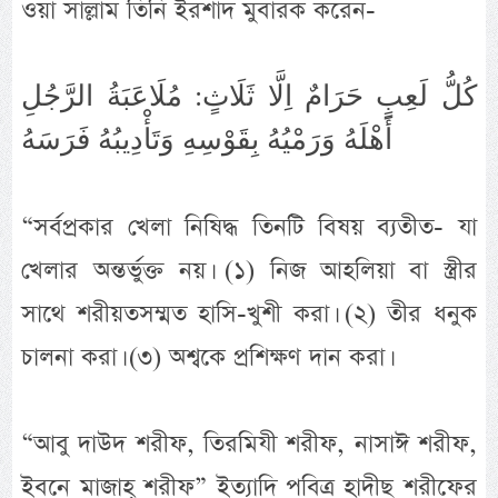
ওয়া সাল্লাম তিনি ইরশাদ মুবারক করেন-
كُلُّ لَعِبٍ حَرَامٌ اِلَّا ثَلَاثٍ: مُلَاعَبَةُ الرَّجُلِ
أَهْلَهُ وَرَمْيُهُ بِقَوْسِهِ وَتَأْدِيبُهُ فَرَسَهُ
“সর্বপ্রকার খেলা নিষিদ্ধ তিনটি বিষয় ব্যতীত- যা
খেলার অন্তর্ভুক্ত নয়। (১) নিজ আহলিয়া বা স্ত্রীর
সাথে শরীয়তসম্মত হাসি-খুশী করা। (২) তীর ধনুক
চালনা করা। (৩) অশ্বকে প্রশিক্ষণ দান করা।
“আবু দাউদ শরীফ, তিরমিযী শরীফ, নাসাঈ শরীফ,
ইবনে মাজাহ্ শরীফ” ইত্যাদি পবিত্র হাদীছ শরীফের