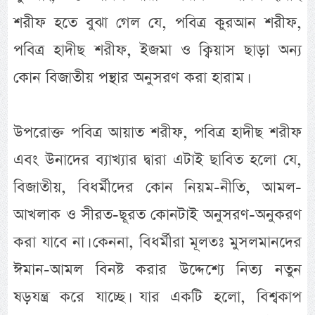
শরীফ হতে বুঝা গেল যে, পবিত্র কুরআন শরীফ,
পবিত্র হাদীছ শরীফ, ইজমা ও ক্বিয়াস ছাড়া অন্য
কোন বিজাতীয় পন্থার অনুসরণ করা হারাম।
উপরোক্ত পবিত্র আয়াত শরীফ, পবিত্র হাদীছ শরীফ
এবং উনাদের ব্যাখ্যার দ্বারা এটাই ছাবিত হলো যে,
বিজাতীয়, বিধর্মীদের কোন নিয়ম-নীতি, আমল-
আখলাক ও সীরত-ছূরত কোনটাই অনুসরণ-অনুকরণ
করা যাবে না। কেননা, বিধর্মীরা মূলতঃ মুসলমানদের
ঈমান-আমল বিনষ্ট করার উদ্দেশ্যে নিত্য নতুন
ষড়যন্ত্র করে যাচ্ছে। যার একটি হলো, বিশ্বকাপ