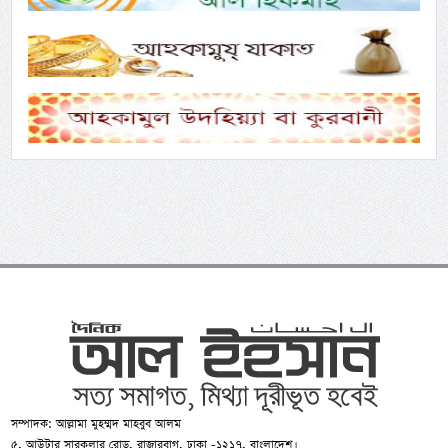
সম্পাদক: আল্লামা মুহম্মদ মাহবুব আলম
৫, আউটার সারকুলার রোড, রাজারবাগ, ঢাকা -১২১৭, বাংলাদেশ।