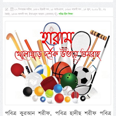
,
২৭ যিলহজ্জ শরীফ, ১৪৪৭ হিজরী সন, ১৫ আউওয়াল, ১৩৯৪ শামসী সন , ১৪ জুন, ২০২৬ খ্রি:, ৩১
জৈষ্ঠ্য, ১৪৩৩ ফসলী সন, ইয়াওমুল আহাদ (রোববার)
পবিত্র দ্বীন শিক্ষা
পবিত্র কুরআন শরীফ, পবিত্র হাদীছ শরীফ পবিত্র