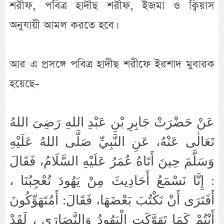
শরীফ, পবিত্র হাদীছ শরীফ, ইজমা ও ক্বিয়াস
অনুযায়ী আমল করতে হবে।
আর এ প্রসঙ্গে পবিত্র হাদীছ শরীফে ইরশাদ মুবারক
হয়েছে-
عَنْ حَضْرَتْ جَابِرِ بْنِ عَبْدِ اللهِ رَضِىَ اللهُ
تَعَالٰى عَنْهُ، عَنِ النَّبِيِّ صَلَّى اللهُ عَلَيْهِ
وَسَلَّمَ حِينَ أَتَاهُ عُمَرُ عَلَيْهِ السَّلَامُ، فَقَالَ
: إِنَّا نَسْمَعُ أَحَادِيثَ مِنْ يَهُودَ تُعْجِبُنَا ،
أَفَتَرَى أَنْ نَكْتُبَ بَعْضَهَا، فَقَالَ: أَمُتَهَوِّكُونَ
أَنْتُمْ كَمَا تَهَوَّكَتِ الْيَهُودُ وَالنَّصَارَى ، لَقَدْ