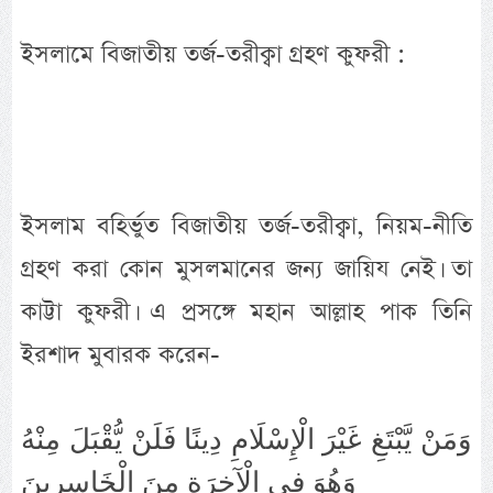
ইসলামে বিজাতীয় তর্জ-তরীক্বা গ্রহণ কুফরী :
ইসলাম বহির্ভুত বিজাতীয় তর্জ-তরীক্বা, নিয়ম-নীতি
গ্রহণ করা কোন মুসলমানের জন্য জায়িয নেই। তা
কাট্টা কুফরী। এ প্রসঙ্গে মহান আল্লাহ পাক তিনি
ইরশাদ মুবারক করেন-
وَمَنْ يَّبْتَغِ غَيْرَ الْإِسْلَامِ دِينًا فَلَنْ يُّقْبَلَ مِنْهُ
وَهُوَ فِي الْآخِرَةِ مِنَ الْخَاسِرِينَ