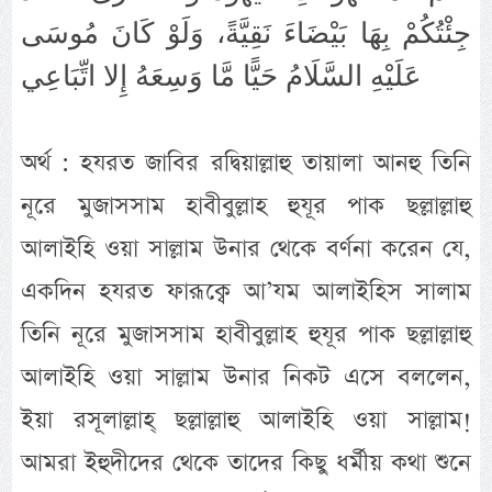
جِئْتُكُمْ بِهَا بَيْضَاءَ نَقِيَّةً، وَلَوْ كَانَ مُوسَى
عَلَيْهِ السَّلَامُ حَيًّا مَّا وَسِعَهُ إِلا اتِّبَاعِي
অর্থ : হযরত জাবির রদ্বিয়াল্লাহু তায়ালা আনহু তিনি
নূরে মুজাসসাম হাবীবুল্লাহ হুযূর পাক ছল্লাল্লাহু
আলাইহি ওয়া সাল্লাম উনার থেকে বর্ণনা করেন যে,
একদিন হযরত ফারূক্বে আ’যম আলাইহিস সালাম
তিনি নূরে মুজাসসাম হাবীবুল্লাহ হুযূর পাক ছল্লাল্লাহু
আলাইহি ওয়া সাল্লাম উনার নিকট এসে বললেন,
ইয়া রসূলাল্লাহ্ ছল্লাল্লাহু আলাইহি ওয়া সাল্লাম!
আমরা ইহুদীদের থেকে তাদের কিছু ধর্মীয় কথা শুনে