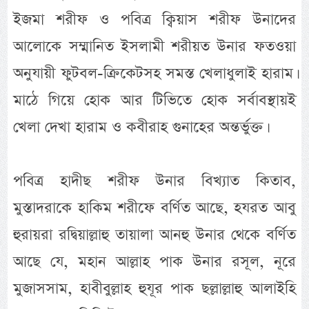
ইজমা শরীফ ও পবিত্র ক্বিয়াস শরীফ উনাদের
আলোকে সম্মানিত ইসলামী শরীয়ত উনার ফতওয়া
অনুযায়ী ফুটবল-ক্রিকেটসহ সমস্ত খেলাধুলাই হারাম।
মাঠে গিয়ে হোক আর টিভিতে হোক সর্বাবস্থায়ই
খেলা দেখা হারাম ও কবীরাহ গুনাহের অন্তর্ভুক্ত।
পবিত্র হাদীছ শরীফ উনার বিখ্যাত কিতাব,
মুস্তাদরাকে হাকিম শরীফে বর্ণিত আছে, হযরত আবু
হুরায়রা রদ্বিয়াল্লাহু তায়ালা আনহু উনার থেকে বর্ণিত
আছে যে, মহান আল্লাহ পাক উনার রসূল, নূরে
মুজাসসাম, হাবীবুল্লাহ হুযূর পাক ছল্লাল্লাহু আলাইহি