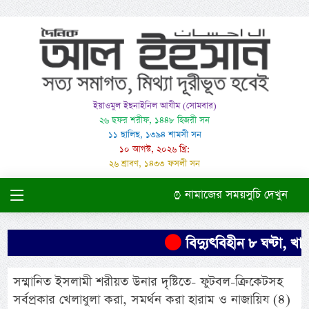
ইয়াওমুল ইছনাইনিল আযীম (সোমবার)
২৬ ছফর শরীফ, ১৪৪৮ হিজরী সন
১১ ছালিছ, ১৩৯৪ শামসী সন
১০ আগস্ট, ২০২৬ খ্রি:
২৬ শ্রাবণ, ১৪৩৩ ফসলী সন
নামাজের সময়সুচি দেখুন
বিদ্যুৎবিহীন ৮ ঘণ্টা, খাম
সম্মানিত ইসলামী শরীয়ত উনার দৃষ্টিতে- ফুটবল-ক্রিকেটসহ
সর্বপ্রকার খেলাধুলা করা, সমর্থন করা হারাম ও নাজায়িয (৪)