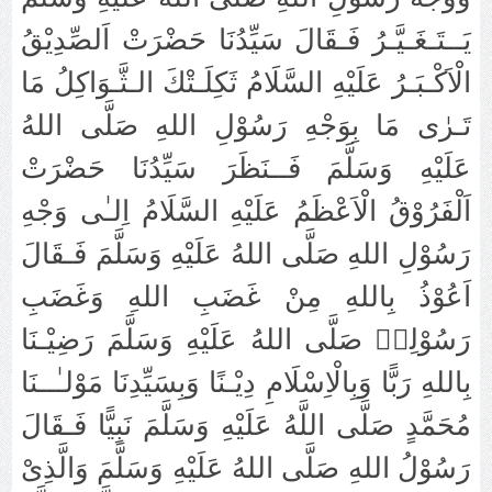
يَــتَـغَـيَّـرُ فَـقَالَ سَيِّدُنَا حَضْرَتْ اَلصِّدِيْقُ
الْاَكْـبَـرُ عَلَيْهِ السَّلَامُ ثَكِلَـتْكَ الـثَّـوَاكِلُ مَا
تَـرٰى مَا بِوَجْهِ رَسُوْلِ اللهِ صَلَّى اللهُ
عَلَيْهِ وَسَلَّمَ فَــنَظَرَ سَيِّدُنَا حَضْرَتْ
اَلْفَرُوْقُ الْاَعْظَمُ عَلَيْهِ السَّلَامُ اِلـٰى وَجْهِ
رَسُوْلِ اللهِ صَلَّى اللهُ عَلَيْهِ وَسَلَّمَ فَـقَالَ
اَعُوْذُ بِاللهِ مِنْ غَضَبِ اللهِ وَغَضَبِ
رَسُوْلِهٖ صَلَّى اللهُ عَلَيْهِ وَسَلَّمَ رَضِيْـنَا
بِاللهِ رَبًّا وَبِالْاِسْلَامِ دِيْـنًا وَبِسَيِّدِنَا مَوْلـٰــنَا
مُحَمَّدٍ صَلَّى اللَّهُ عَلَيْهِ وَسَلَّمَ نَبِيًّا فَـقَالَ
رَسُوْلُ اللهِ صَلَّى اللهُ عَلَيْهِ وَسَلَّمَ وَالَّذِىْ