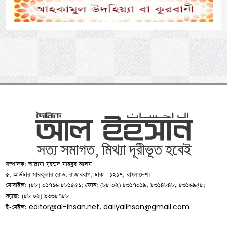
সম্পাদক: আল্লামা মুহম্মদ মাহবুব আলম
৫, আউটার সারকুলার রোড, রাজারবাগ, ঢাকা -১২১৭, বাংলাদেশ।
মোবাইল: (৮৮) ০১৭১৬ ৮৮১৫৫১; ফোন: (৮৮ ০২) ৮৩১৭০১৯, ৮৩১৪৮৪৮, ৮৩১৬৯৫৮;
ফ্যাক্স: (৮৮ ০২) ৯৩৩৮৭৮৮
editor@al-ihsan.net
dailyalihsan@gmail.com
ই-মেইল:
,