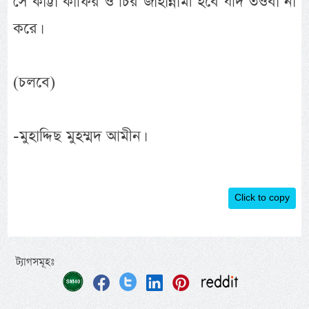
সে কাট্টা কাফির ও চির জাহান্নামী হবে যদি তওবা না
করে।
(চলবে)
-মুহাদ্দিছ মুহম্মদ আমীন।
Click to copy
ট্যাগসমূহঃ