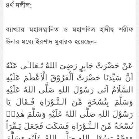
৪র্থ দলীল:
ব্যাখ্যায় মহাসম্মানিত ও মহাপবিত্র হাদীছ শরীফ
উনার মধ্যে ইরশাদ মুবারক হয়েছেন-
عَنْ حَضْرَتْ جَابِرٍ رَضِىَ اللهُ تَـعَالـٰى عَنْهُ
اَنَّ سَيِّدَنَا حَضْرَتْ اَلْفَرُوْقَ الْاَعْظَمَ عَلَيْهِ
السَّلَامُ اَتٰى رَسُوْلَ اللهِ صَلَّى اللهُ عَلَيْهِ
وَسَلَّمَ بِنُسْخَةٍ مِّنَ الـتَّـوْرَاةِ فَـقَالَ يَا
رَسُوْلَ اللهِ صَلَّى اللهُ عَلَيْهِ وَسَلَّمَ هٰذِهٖ
نُسْخَةٌ مِّنَ الـتَّـوْرَاةِ فَسَكَتَ فَجَعَلَ يَـقْرَاُ
وَوَجْهُ رَسُوْلِ اللهِ صَلَّى اللهُ عَلَيْهِ وَسَلَّمَ