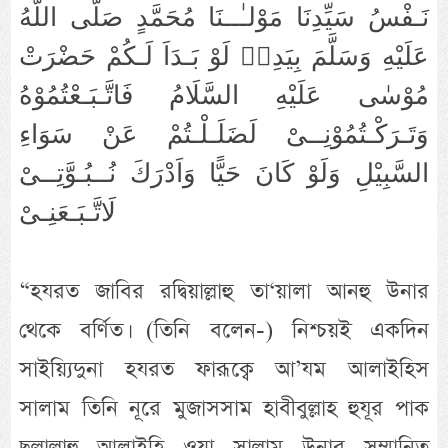
نَـفْسُ سَيِّدِنَا مَوْلـٰــنَا مُحَمَّدٍ صَلَّى اللَّهُ
عَلَيْهِ وَسَلَّمَ بِيَدِهٖ لَوْ بَـدَاَ لَـكُمْ حَضْرَتْ
مُوْسٰى عَلَيْهِ السَّلَامُ فَاتَّـبَـعْتُمُوْهُ
وَتَـرَكْـتُمُوْنِــىْ لَضَلَـلْـتُمْ عَنْ سَوَاءِ
السَّبِيْلِ وَلَوْ كَانَ حَيًّا وَاَدْرَكَ نُــبُـوَّتِــىْ
لَاتَّـبَـعَنِـىْ
“হযরত জাবির রদ্বিয়াল্লাহু তা‘য়ালা আনহু উনার
থেকে বর্ণিত। (তিনি বলেন-) নিশ্চয়ই একদিন
সাইয়্যিদুনা হযরত ফারূক্বে আ’যম আলাইহিস
সালাম তিনি নূরে মুজাসসাম হাবীবুল্লাহ হুযূর পাক
ছল্লাল্লাহু আলাইহি ওয়া সাল্লাম উনার সম্মানিত