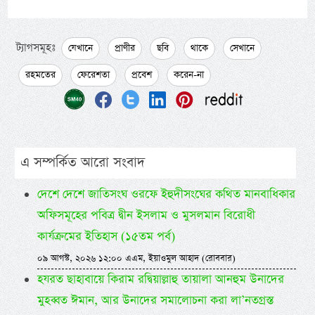
ট্যাগসমূহঃ
যেখানে
প্রাণীর
ছবি
থাকে
সেখানে
রহমতের
ফেরেশতা
প্রবেশ
করেন-না
এ সম্পর্কিত আরো সংবাদ
দেশে দেশে জাতিসংঘ ওরফে ইহুদীসংঘের কথিত মানবাধিকার
অফিসমূহের পবিত্র দ্বীন ইসলাম ও মুসলমান বিরোধী
কার্যক্রমের ইতিহাস (১৫তম পর্ব)
০৯ আগস্ট, ২০২৬ ১২:০০ এএম, ইয়াওমুল আহাদ (রোববার)
হযরত ছাহাবায়ে কিরাম রদ্বিয়াল্লাহু তায়ালা আনহুম উনাদের
মুহব্বত ঈমান, আর উনাদের সমালোচনা করা লা’নতগ্রস্ত