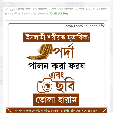
,
২৩ মুহররম শরীফ, ১৪৪৮ হিজরী সন, ১০ ছানী, ১৩৯৪ শামসী সন , ০৯ জুলাই, ২০২৬ খ্রি:, ২৫ আষাঢ়,
১৪৩৩ ফসলী সন, ইয়াওমুল খমীছ (বৃহস্পতিবার)
পবিত্র দ্বীন শিক্ষা