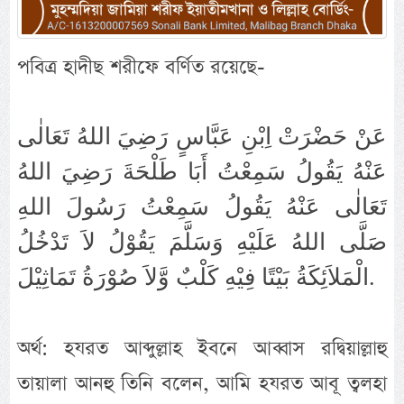
পবিত্র হাদীছ শরীফে বর্ণিত রয়েছে-
عَنْ حَضْرَتْ اِبْنِ عَبَّاسٍ رَضِيَ اللهُ تَعَالٰى
عَنْهُ يَقُولُ سَمِعْتُ أَبَا طَلْحَةَ رَضِيَ اللهُ
تَعَالٰى عَنْهُ يَقُولُ سَمِعْتُ رَسُولَ اللهِ
صَلَّى اللهُ عَلَيْهِ وَسَلَّمَ يَقُوْلُ لاَ تَدْخُلُ
الْمَلاَئِكَةُ بَيْتًا فِيْهِ كَلْبٌ وَّلاَ صُوْرَةُ تَمَاثِيْلَ.
অর্থ: হযরত আব্দুল্লাহ ইবনে আব্বাস রদ্বিয়াল্লাহু
তায়ালা আনহু তিনি বলেন, আমি হযরত আবূ ত্বলহা