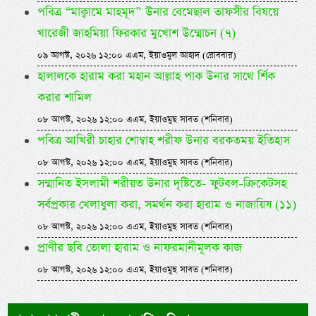
পবিত্র “মাক্বামে মাহমূদ” উনার বেমেছাল তাফসীর বিষয়ে
খারেজী জাহমিয়া ফিরকার মুখোশ উম্মোচন (৭)
০৯ আগস্ট, ২০২৬ ১২:০০ এএম, ইয়াওমুল আহাদ (রোববার)
হালালকে হারাম করা মহান আল্লাহ পাক উনার সাথে র্শিক
করার শামিল
০৮ আগস্ট, ২০২৬ ১২:০০ এএম, ইয়াওমুছ সাবত (শনিবার)
পবিত্র আখিরী চাহার শোম্বাহ শরীফ উনার বরকতময় ইতিহাস
০৮ আগস্ট, ২০২৬ ১২:০০ এএম, ইয়াওমুছ সাবত (শনিবার)
সম্মানিত ইসলামী শরীয়ত উনার দৃষ্টিতে- ফুটবল-ক্রিকেটসহ
সর্বপ্রকার খেলাধুলা করা, সমর্থন করা হারাম ও নাজায়িয (১১)
০৮ আগস্ট, ২০২৬ ১২:০০ এএম, ইয়াওমুছ সাবত (শনিবার)
প্রাণীর ছবি তোলা হারাম ও নাফরমানীমূলক কাজ
০৮ আগস্ট, ২০২৬ ১২:০০ এএম, ইয়াওমুছ সাবত (শনিবার)