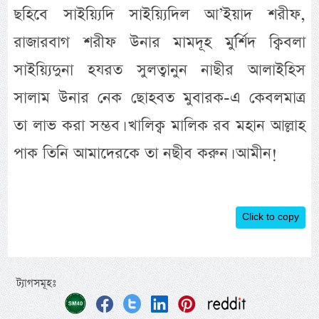
ছহিবে সাইয়্যিদি সাইয়্যিদিল আ’ইয়াদ শরীফ,
রাজারবাগ শরীফ উনার মামদূহ মুর্র্শিদ ক্বিবলা
সাইয়্যিদুনা হযরত সুলত্বানুন নাছীর আলাইহিস
সালাম উনার নেক ছোহবত মুবারক-এ কেবলমাত্র
তা লাভ করা সম্ভব। খালিক্ব মালিক রব মহান আল্লাহ
পাক তিনি আমাদেরকে তা নছীব করুন। আমীন!
Click to copy
ট্যাগসমূহঃ