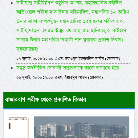
সাইয়্যিদু সাইয়্যিদিশ শুহূরিল আ’যম, মহাসম্মানিত রবীউল
আউওয়াল শরীফ মাস উনার মহিমান্বিত, মহাপবিত্র ১২ তারিখ
উনার সাথে সম্পর্কযুক্ত মহাসম্মানিত ১২ই ছফর শরীফ এবং
সাইয়্যিদাতুনা হযরত উম্মুর রদ্বাআহ্ আছ ছানিয়াহ্ আলাইহাস
সালাম উনার মহাপবিত্র বিছালী শান মুবারক প্রকাশ দিবস।
সুবহানাল্লাহ!
২৭ জুলাই, ২০২৬ ১২:০০ এএম, ইয়াওমুল ইছনাইনিল আযীম (সোমবার)
সমুদ্র অর্থনীতির সোনালী সম্ভাবনাকে কাজে লাগাতে হবে
২৬ জুলাই, ২০২৬ ১২:০০ এএম, ইয়াওমুল আহাদ (রোববার)
রাজারবাগ শরীফ থেকে প্রকাশিত কিতাব