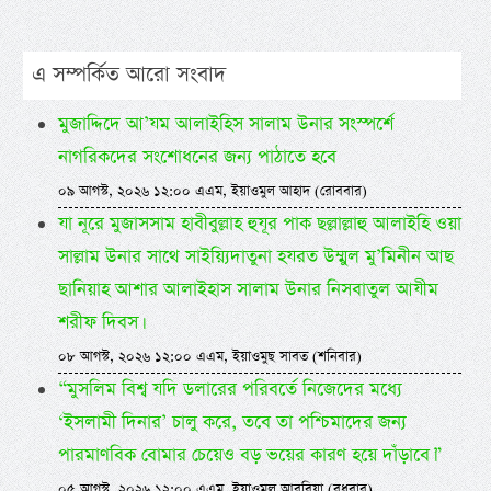
এ সম্পর্কিত আরো সংবাদ
মুজাদ্দিদে আ’যম আলাইহিস সালাম উনার সংস্পর্শে
নাগরিকদের সংশোধনের জন্য পাঠাতে হবে
০৯ আগস্ট, ২০২৬ ১২:০০ এএম, ইয়াওমুল আহাদ (রোববার)
যা নূরে মুজাসসাম হাবীবুল্লাহ হুযূর পাক ছল্লাল্লাহু আলাইহি ওয়া
সাল্লাম উনার সাথে সাইয়্যিদাতুনা হযরত উম্মুল মু’মিনীন আছ
ছানিয়াহ আশার আলাইহাস সালাম উনার নিসবাতুল আযীম
শরীফ দিবস।
০৮ আগস্ট, ২০২৬ ১২:০০ এএম, ইয়াওমুছ সাবত (শনিবার)
“মুসলিম বিশ্ব যদি ডলারের পরিবর্তে নিজেদের মধ্যে
‘ইসলামী দিনার’ চালু করে, তবে তা পশ্চিমাদের জন্য
পারমাণবিক বোমার চেয়েও বড় ভয়ের কারণ হয়ে দাঁড়াবে।”
০৫ আগস্ট, ২০২৬ ১২:০০ এএম, ইয়াওমুল আরবিয়া (বুধবার)