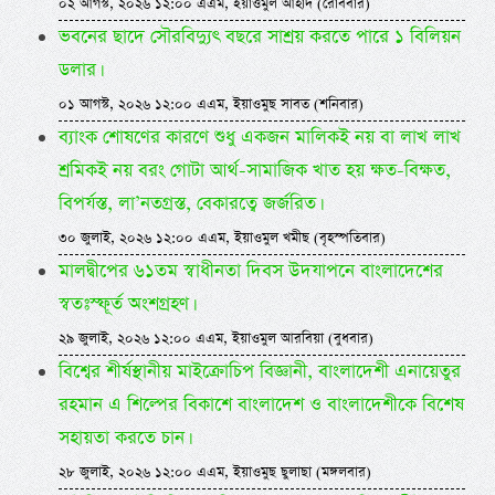
০২ আগস্ট, ২০২৬ ১২:০০ এএম, ইয়াওমুল আহাদ (রোববার)
ভবনের ছাদে সৌরবিদ্যুৎ বছরে সাশ্রয় করতে পারে ১ বিলিয়ন
ডলার।
০১ আগস্ট, ২০২৬ ১২:০০ এএম, ইয়াওমুছ সাবত (শনিবার)
ব্যাংক শোষণের কারণে শুধু একজন মালিকই নয় বা লাখ লাখ
শ্রমিকই নয় বরং গোটা আর্থ-সামাজিক খাত হয় ক্ষত-বিক্ষত,
বিপর্যস্ত, লা’নতগ্রস্ত, বেকারত্বে জর্জরিত।
৩০ জুলাই, ২০২৬ ১২:০০ এএম, ইয়াওমুল খমীছ (বৃহস্পতিবার)
মালদ্বীপের ৬১তম স্বাধীনতা দিবস উদযাপনে বাংলাদেশের
স্বতঃস্ফূর্ত অংশগ্রহণ।
২৯ জুলাই, ২০২৬ ১২:০০ এএম, ইয়াওমুল আরবিয়া (বুধবার)
বিশ্বের শীর্ষস্থানীয় মাইক্রোচিপ বিজ্ঞানী, বাংলাদেশী এনায়েতুর
রহমান এ শিল্পের বিকাশে বাংলাদেশ ও বাংলাদেশীকে বিশেষ
সহায়তা করতে চান।
২৮ জুলাই, ২০২৬ ১২:০০ এএম, ইয়াওমুছ ছুলাছা (মঙ্গলবার)