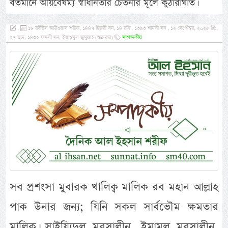
বর্তমানে আয়বৈষম্য স্বাধীনতার চেতনার মূলে কুঠারাঘাত।
,
১৮ রবীউল আউওয়াল শরীফ, ১৪৪৭ হিজরী সন, ১৪ রবি’, ১৩৯৩ শামসী সন , ১২ সেপ্টেম্বর, ২০২৫ খ্রি:,
২৭ ভাদ্র, ১৪৩২ ফসলী সন, ইয়াওমুল জুমুয়াহ (শুক্রবার)
সম্পাদকীয়
সব প্রশংসা মুবারক খালিক্ব মালিক রব মহান আল্লাহ
পাক উনার জন্য; যিনি সকল সার্বভৌম ক্ষমতার
মালিক। সাইয়্যিদুল মুরসালীন, ইমামুল মুরসালীন,