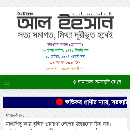
ইয়াওমুল আহাদ (রোববার)
২৫ ছফর শরীফ, ১৪৪৮ হিজরী সন
১০ ছালিছ, ১৩৯৪ শামসী সন
০৯ আগস্ট, ২০২৬ খ্রি:
২৫ শ্রাবণ, ১৪৩৩ ফসলী সন
নামাজের সময়সুচি দেখুন
ক্ষতিকর প্রাণীর ন্যায়, সরকারিভ
সম্পাদকীয়-১
মাথাপিছু আয় বৃদ্ধির প্রচারণা দেশের উন্নয়নের চিত্র নয়।