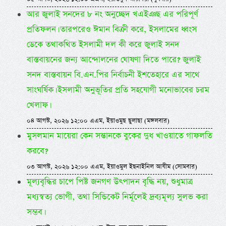
আর জুলাই সনদের ৮ নং অনুচ্ছেদ খএইঞছ এর পরিপূর্ণ
প্রতিফলন। তারপরেও ঈমান বিক্রী করে, ইসলামের ধ্বংস
ডেকে তথাকথিত ইসলামী দল কী করে জুলাই সনদ
বাস্তবায়নের জন্য আন্দোলনের ঘোষণা দিতে পারে? জুলাই
সনদ বাস্তবায়ন বি.এন.পির নির্বাচনী ইশতেহারে এর সাথে
সাংঘর্ষিক। ইসলামী অনুভূতির প্রতি সহযোগী মনোভাবের চরম
খেলাফ।
০৪ আগস্ট, ২০২৬ ১২:০০ এএম, ইয়াওমুছ ছুলাছা (মঙ্গলবার)
মুসলমান মায়েরা কেন সন্তানকে বুকের দুধ খাওয়াতে গাফলতি
করবে?
০৩ আগস্ট, ২০২৬ ১২:০০ এএম, ইয়াওমুল ইছনাইনিল আযীম (সোমবার)
মূল্যবৃদ্ধির চাপে পিষ্ট জনগণ উৎপাদন বৃদ্ধি নয়, শুধুমাত্র
মধ্যস্বত্য ভোগী, তথা সিন্ডিকেট নির্মূলেই দ্রব্যমূল্য সুলভ করা
সম্ভব।