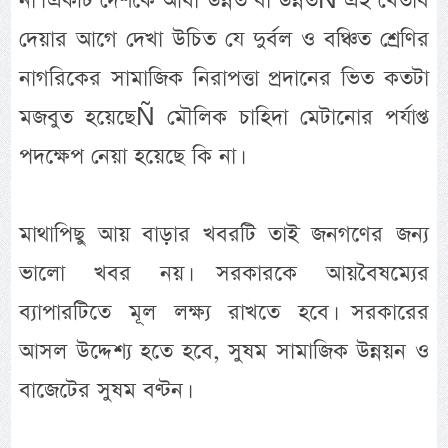
না। একটি দেশকে আধা উন্নত বা উন্নতÑ এই খেতাব
দেয়ার আগে দেখা উচিত যে দুর্বল ও বঞ্চিত শ্রেণির
নাগরিকের সামাজিক নিরাপত্তা প্রদানের ভিত কতটা
মজবুত হয়েছেÑ মৌলিক চাহিদা মেটানোর পর্যাপ্ত
পদক্ষেপ নেয়া হয়েছে কি না।
মাথাপিছু আয় বাড়ার খবরটি তাই জনগণের জন্য
ভালো খবর নয়। সরকারকে আয়বৈষম্যের
ব্যাপারটিতে মূল লক্ষ্য রাখতে হবে। সরকারের
আসল উদ্দেশ্য হতে হবে, সুষম সামাজিক উন্নয়ন ও
বাজেটের সুষম বণ্টন।