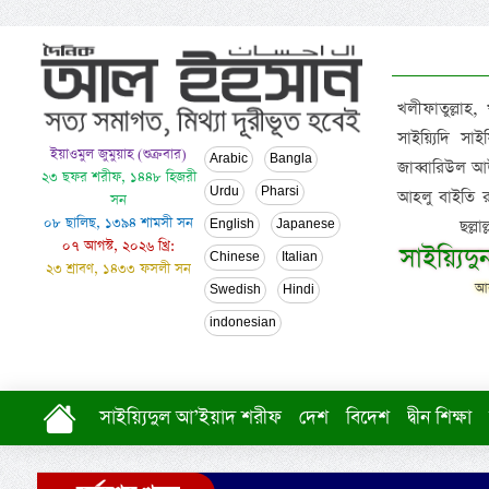
খলীফাতুল্লাহ,
সাইয়্যিদি স
ইয়াওমুল জুমুয়াহ (শুক্রবার)
Arabic
Bangla
জাব্বারিউল আউ
২৩ ছফর শরীফ, ১৪৪৮ হিজরী
Urdu
Pharsi
আহলু বাইতি রসূল
সন
০৮ ছালিছ, ১৩৯৪ শামসী সন
ছল্ল
English
Japanese
০৭ আগস্ট, ২০২৬ খ্রি:
সাইয়্যিদ
Chinese
Italian
২৩ শ্রাবণ, ১৪৩৩ ফসলী সন
আল
Swedish
Hindi
indonesian
সাইয়্যিদুল আ’ইয়াদ শরীফ
দেশ
বিদেশ
দ্বীন শিক্ষা