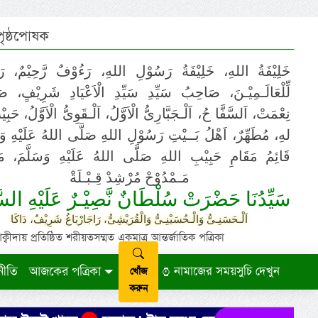
 পৃষ্ঠপোষক
خَلِيْفَةُ اللهِ، خَلِيْفَةُ رَسُوْلِ اللهِ، رَءُوْفٌ رَّحِيْمٌ، رَ
لِّلْعَالَـمِيْـنَ، صَاحِبُ سَيِّدِ سَيِّدِ الْاَعْيَادِ شَرِيْفٍ، 
نِعْمَتْ، اَلسَّفَّا حُ، اَلْـجَبَّارِىُّ الْاَوَّلُ، اَلْـقَوِىُّ الْاَوَّلُ، حَب
لهِ، مُطَهِّرٌ، اَهْلُ بَــيْتِ رَسُوْلِ اللهِ صَلَّى اللهُ عَلَيْهِ وَ،
قَائِمُ مَقَامِ حَبِيْبِ اللهِ صَلَّى اللهُ عَلَيْهِ وَسَلَّمَ، مَوْ
مَـمْدُوْحْ مُرْشِدْ قِـبْـلَةْ
سَيِّدُنَا حَضْرَتْ سُلْطَانٌ نَّصِيْـرٌ عَلَيْهِ السَّ
اَلْـحَسَنِـىُّ وَالْـحُسَيْنِـىُّ وَالْقُرَيْشِىُّ، رَاجَارْبَاغُ شَرِيْفٌ، دَاكَا
ায় প্রতিষ্ঠিত শরীয়তসম্মত একমাত্র আন্তর্জাতিক পত্রিকা
নীতি
আজকের পত্রিকা
নামাজের সময়সুচি দেখুন
খোঁজ
করুন