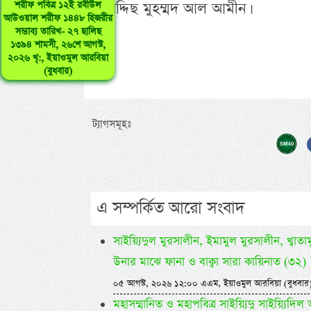
-মুহাদ্দিছ মুহম্মদ আল আমীন।
শরীফ পবিত্র ১২ই রবীউল
আউওয়াল শরীফ ১৪৪৮ হিজরীর
সম্ভাব্য তারিখ- ২৭ ছালিছ
১৩৯৪ শামসী, ২৬শে আগস্ট,
২০২৬ খৃ:, ইয়াওমুল আরবিয়া
(বুধবার)
ট্যাগসমূহঃ
এ সম্পর্কিত আরো সংবাদ
সাইয়্যিদুল মুরসালীন, ইমামুল মুরসালীন, খ্বাতামুন
উনার মাঝে ফানা ও বাক্বা সারা কায়িনাত (৩২)
০৫ আগস্ট, ২০২৬ ১২:০০ এএম, ইয়াওমুল আরবিয়া (বুধবার
মহাসম্মানিত ও মহাপবিত্র সাইয়্যিদু সাইয়্য