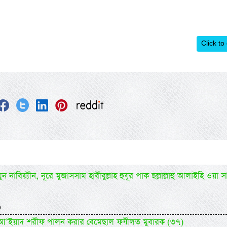
Click to
 নাবিয়্যীন, নূরে মুজাসসাম হাবীবুল্লাহ হুযূর পাক ছল্লাল্লাহু আলাইহি ওয়া সা
)
িদিল আ’ইয়াদ শরীফ পালন করার বেমেছাল ফযীলত মুবারক (৩৭)