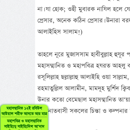
না। যা হোক; ওহী মুবারক নাযিল হলে 
প্রেসার, অনেক কঠিন প্রেসার। উনারা বরদা
আলাইহিস সালাম!)
তাহলে নূরে মুজাসসাম হাবীবুল্লাহ হুযূর 
মহাসম্মানিত ও মহাপবিত্র হযরত আহলু
রসূলিল্লাহ ছল্লাল্লাহু আলাইহি ওয়া সাল্লাম, 
রহমাতুল্লিল আলামীন, মামদূহ মুর্শিদ ক্
উনার কতো বেমেছাল মহাসম্মানিত তা‘য়াল
মহাসম্মানিত ১২ই রবিউল
কায়িনাতবাসী সকলের চিন্তা ও কল্পনার উর
আউয়াল শরীফ আসতে আর মাত্র
মহাপবিত্র ও মহাসম্মানিত
সাইয়্যিদু সাইয়্যিদিল আ’দাদ