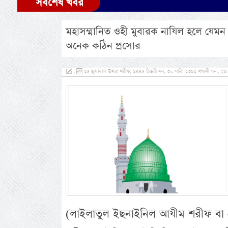
সর্বশেষ খবর
মহাসম্মানিত ওহী মুবারক নাযিল হলে যেম
অনেক কঠিন প্রসোর
,
১৫ জুমাদাল ঊখরা শরীফ, ১৪৪৫ হিজরী সন, ৩০ সাবি’ ১৩৯১ শামসী সন , ২৯ ডি
(লাইলাতুল ইছনাইনিল আযীম শরীফ বা স