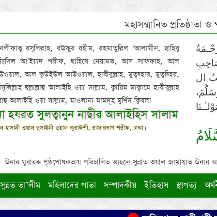
মহাসম্মানিত প্রতিষ্ঠাতা ও
 খলীফাতু রসূলিল্লাহ, রঊফুর রহীম, রহমাতুল্লিল ‘আলামীন, ছাহিবু
حْـمَةٌ
াইয়্যিদিল আ’ইয়াদ শরীফ, ছাহিবে নেয়ামত, আস সাফফাহ, আল
صَاحِبِ
ওয়াল, আল ক্বউইউল আউওয়াল, হাবীবুল্লাহ, মুত্বহ্হার, মুত্বহ্হির,
ِيْبُ ال
িল্লাহ ছল্লাল্লাহু আলাইহি ওয়া সাল্লাম, ক্বায়িম মাক্বামে হাবীবুল্লাহ
سَلَّمَ
াল্লাহু আলাইহি ওয়া সাল্লাম, মাওলানা মামদূহ মুর্শিদ ক্বিবলা
لـٰـنَا
ুনা হযরত সুলত্বানুন নাছীর আলাইহিস সালাম
 হাসানী ওয়াল হুসাইনী ওয়াল কুরাঈশী, রাজারবাগ শরীফ, ঢাকা।
لَامُ
উনার মুবারক পৃষ্ঠপোষকতায় পরিচালিত আহলে সুন্নাত ওয়াল জামায়াত উনার আক্বীদ
সুন্নত তা’লীম
মহিলাদের পাতা
সম্পাদকীয়
ইতিহাস
স্থাপত্য
অর্থ