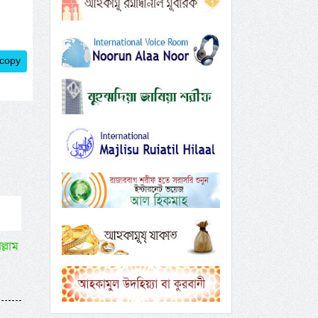
 copy
ল্লাম