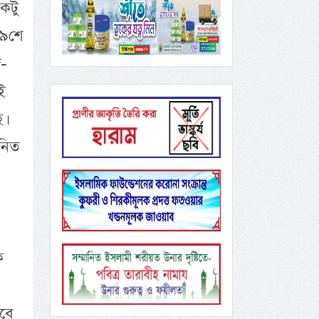
কটু
২৯শে
-
ই
।
নিত
ক
বে