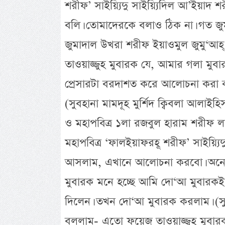
শরীফ’ সাইয়্যিদু সাইয়্যিদিল আ’ইয়াদ
বলি। তোমাদেরকে বলাও ঠিক না। গত জুম
জুমাদাল উখরা শরীফ ইয়াওমুল জুমু
তাওয়াজ্জুহ মুবারক যে, আমার গলা মু
প্রেসারটা বরদাশত করে আলোচনা করা 
(সুবহানা মামদূহ মুর্শিদ ক্বিবলা আলা
ও মহাপবিত্র ১লা রজবুল হারাম শরীফ লা
মহাপবিত্র ‘ফালইয়াফরহূ শরীফ’ সাইয়্য
আসলাম, এখানে আলোচনা করবো। অনেক 
মুবারক মনে হচ্ছে আমি দো‘আ মুবারক
দিলেন। তখন দো‘আ মুবারক করলাম। (সুব
বললাম- এতো ফয়েজ তাওয়াজ্জুহ মুবার