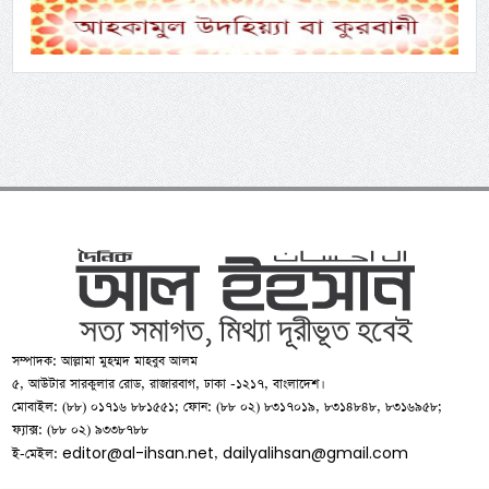
সম্পাদক: আল্লামা মুহম্মদ মাহবুব আলম
৫, আউটার সারকুলার রোড, রাজারবাগ, ঢাকা -১২১৭, বাংলাদেশ।
মোবাইল: (৮৮) ০১৭১৬ ৮৮১৫৫১; ফোন: (৮৮ ০২) ৮৩১৭০১৯, ৮৩১৪৮৪৮, ৮৩১৬৯৫৮;
ফ্যাক্স: (৮৮ ০২) ৯৩৩৮৭৮৮
editor@al-ihsan.net
dailyalihsan@gmail.com
ই-মেইল:
,