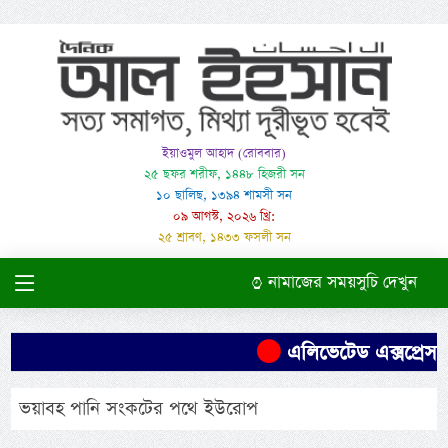
ইয়াওমুল আহাদ (রোববার)
২৫ ছফর শরীফ, ১৪৪৮ হিজরী সন
১০ ছালিছ, ১৩৯৪ শামসী সন
০৯ আগস্ট, ২০২৬ খ্রি:
২৫ শ্রাবণ, ১৪৩৩ ফসলী সন
নামাজের সময়সুচি দেখুন
এলিভেটেড এক্সপ্রেসও
ভয়াবহ পানি সংকটের পথে ইউরোপ