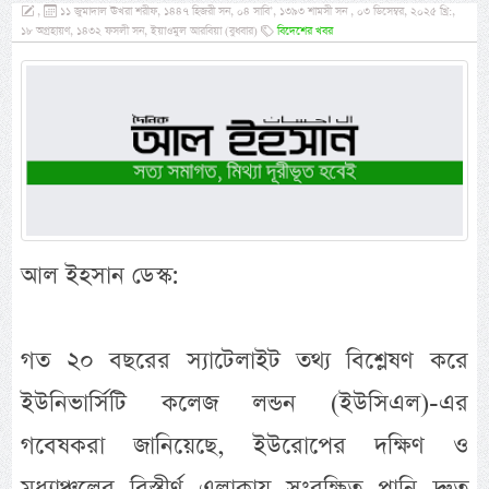
,
১১ জুমাদাল ঊখরা শরীফ, ১৪৪৭ হিজরী সন, ০৪ সাবি’, ১৩৯৩ শামসী সন , ০৩ ডিসেম্বর, ২০২৫ খ্রি:,
১৮ অগ্রহায়ণ, ১৪৩২ ফসলী সন, ইয়াওমুল আরবিয়া (বুধবার)
বিদেশের খবর
আল ইহসান ডেস্ক:
গত ২০ বছরের স্যাটেলাইট তথ্য বিশ্লেষণ করে
ইউনিভার্সিটি কলেজ লন্ডন (ইউসিএল)-এর
গবেষকরা জানিয়েছে, ইউরোপের দক্ষিণ ও
মধ্যাঞ্চলের বিস্তীর্ণ এলাকায় সংরক্ষিত পানি দ্রুত