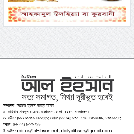
সম্পাদক: আল্লামা মুহম্মদ মাহবুব আলম
৫, আউটার সারকুলার রোড, রাজারবাগ, ঢাকা -১২১৭, বাংলাদেশ।
মোবাইল: (৮৮) ০১৭১৬ ৮৮১৫৫১; ফোন: (৮৮ ০২) ৮৩১৭০১৯, ৮৩১৪৮৪৮, ৮৩১৬৯৫৮;
ফ্যাক্স: (৮৮ ০২) ৯৩৩৮৭৮৮
editor@al-ihsan.net
dailyalihsan@gmail.com
ই-মেইল:
,