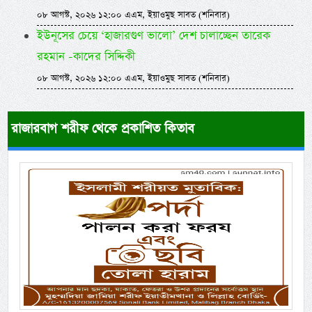
০৮ আগস্ট, ২০২৬ ১২:০০ এএম, ইয়াওমুছ সাবত (শনিবার)
ইউনূসের চেয়ে ‘হাজারগুণ ভালো’ দেশ চালাচ্ছেন তারেক
রহমান -কাদের সিদ্দিকী
০৮ আগস্ট, ২০২৬ ১২:০০ এএম, ইয়াওমুছ সাবত (শনিবার)
রাজারবাগ শরীফ থেকে প্রকাশিত কিতাব
Previous
Next