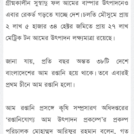
গ্রীষ্মকালীন সুস্বাদু ফল আমের বাম্পার উৎপাদনেও
এবার রেকর্ড গড়তে যাচ্ছে দেশ। চলতি মৌসুমে প্রায়
২ লাখ ৫ হাজার ৩৪ হেক্টর জমিতে প্রায় ২৭ লাখ
মেট্রিক টন আমের উৎপাদন লক্ষ্যমাত্রা রয়েছে।
জানা যায়, প্রতি বছর অন্তত ৩৮টি দেশে
বাংলাদেশের আম রপ্তানি হয়ে থাকে। তবে এবারই
প্রথম চীনে আম রপ্তানি হলো।
আম রপ্তানি প্রসঙ্গে কৃষি সম্প্রসারণ অধিদপ্তরের
‘রপ্তানিযোগ্য আম উৎপাদন প্রকল্পে’র প্রকল্প
পরিচালক মোহাম্মদ আরিফুর রহমান বলেন, গত