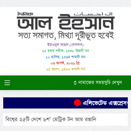
ইয়াওমুল আহাদ (রোববার)
২৫ ছফর শরীফ, ১৪৪৮ হিজরী সন
১০ ছালিছ, ১৩৯৪ শামসী সন
০৯ আগস্ট, ২০২৬ খ্রি:
২৫ শ্রাবণ, ১৪৩৩ ফসলী সন
নামাজের সময়সুচি দেখুন
এলিভেটেড এক্সপ্রেসওয়
বিশ্বের ২৫টি দেশে ৬শ’ মেট্রিক টন আম রপ্তানি