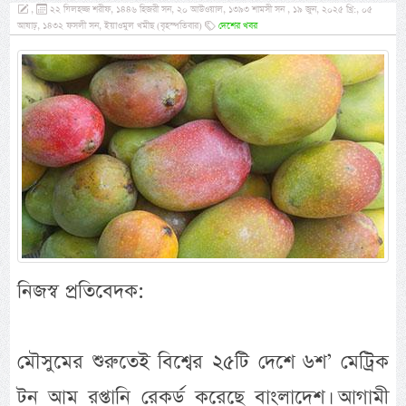
,
২২ যিলহজ্জ শরীফ, ১৪৪৬ হিজরী সন, ২০ আউওয়াল, ১৩৯৩ শামসী সন , ১৯ জুন, ২০২৫ খ্রি:, ০৫
আষাঢ়, ১৪৩২ ফসলী সন, ইয়াওমুল খমীছ (বৃহস্পতিবার)
দেশের খবর
নিজস্ব প্রতিবেদক:
মৌসুমের শুরুতেই বিশ্বের ২৫টি দেশে ৬শ’ মেট্রিক
টন আম রপ্তানি রেকর্ড করেছে বাংলাদেশ। আগামী