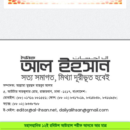
সম্পাদক: আল্লামা মুহম্মদ মাহবুব আলম
৫, আউটার সারকুলার রোড, রাজারবাগ, ঢাকা -১২১৭, বাংলাদেশ।
মোবাইল: (৮৮) ০১৭১৬ ৮৮১৫৫১; ফোন: (৮৮ ০২) ৮৩১৭০১৯, ৮৩১৪৮৪৮, ৮৩১৬৯৫৮;
ফ্যাক্স: (৮৮ ০২) ৯৩৩৮৭৮৮
editor@al-ihsan.net
dailyalihsan@gmail.com
ই-মেইল:
,
মহাসম্মানিত ১২ই রবিউল আউয়াল শরীফ আসতে আর মাত্র