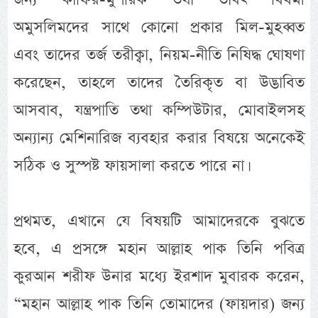
অমুসলিমদের সাথে কোনো প্রকার মিল-মুহব্বত
এবং তাদের তর্জ তরীক্বা, নিয়ম-নীতি নিষিদ্ধ ঘোষণা
করেছেন, তাহলে তাদের তৈরিকৃত বা উদ্ভাবিত
আসবাব, যন্ত্রপাতি তথা কম্পিউটার, মোবাইলসহ
অন্যান্য মেশিনারিজ ব্যবহার করার বিষয়ে অনেকেই
সঠিক ও সুস্পষ্ট ফায়সালা করতে পারে না।
প্রথমত, এখানে যে বিষয়টি আমাদেরকে বুঝতে
হবে, এ প্রসঙ্গে মহান আল্লাহ পাক তিনি পবিত্র
কুরআন শরীফ উনার মধ্যে ইরশাদ মুবারক করেন,
“মহান আল্লাহ পাক তিনি তোমাদের (ফায়দার) জন্য