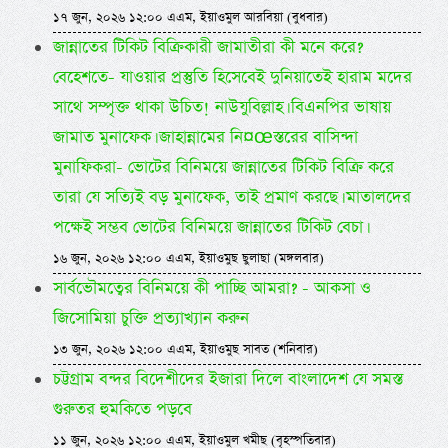
১৭ জুন, ২০২৬ ১২:০০ এএম, ইয়াওমুল আরবিয়া (বুধবার)
জান্নাতের টিকিট বিক্রিকারী জামাতীরা কী মনে করে?
বেহেশতে- যাওয়ার প্রস্তুতি হিসেবেই দুনিয়াতেই হারাম মদের
সাথে সম্পৃক্ত থাকা উচিত! নাউযুবিল্লাহ। বিএনপির ভাষায়
জামাত মুনাফেক। জাহান্নামের নি¤œস্তরের বাসিন্দা
মুনাফিকরা- ভোটের বিনিময়ে জান্নাতের টিকিট বিক্রি করে
তারা যে সত্যিই বড় মুনাফেক, তাই প্রমাণ করছে। মাতালদের
পক্ষেই সম্ভব ভোটের বিনিময়ে জান্নাতের টিকিট বেচা।
১৬ জুন, ২০২৬ ১২:০০ এএম, ইয়াওমুছ ছুলাছা (মঙ্গলবার)
সার্বভৌমত্বের বিনিময়ে কী পাচ্ছি আমরা? - আকসা ও
জিসোমিয়া চুক্তি প্রত্যাখ্যান করুন
১৩ জুন, ২০২৬ ১২:০০ এএম, ইয়াওমুছ সাবত (শনিবার)
চট্টগ্রাম বন্দর বিদেশীদের ইজারা দিলে বাংলাদেশ যে সমস্ত
গুরুতর হুমকিতে পড়বে
১১ জুন, ২০২৬ ১২:০০ এএম, ইয়াওমুল খমীছ (বৃহস্পতিবার)