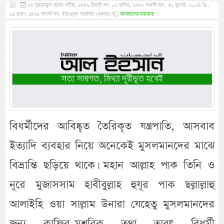
,
২৪ মুহররমুল হারাম শরীফ, ১৪৪৬ হিজরী সন, ০২ ছালিছ, ১৩৯২ শামসী সন , ৩১ জুলাই, ২০২৪ খ্রি:,
১৬ শ্রাবণ, ১৪৩১ ফসলী সন, ইয়াওমুল আরবিয়া (বুধবার)
আপনাদের মতামত
বিধর্মীদের আবিষ্কৃত তৈরিকৃত যন্ত্রপাতি, আসবাব
ইত্যাদি ব্যবহার নিয়ে অনেকেই মুসলমানদের মাঝে
বিভ্রান্তি ছড়িয়ে থাকে। মহান আল্লাহ পাক তিনি ও
নূরে মুজাসসাম হাবীবুল্লাহ হুযূর পাক ছল্লাল্লাহু
আলাইহি ওয়া সাল্লাম উনারা যেহেতু মুসলমানদের
জন্য কাফির-মুশরিক তথা তাবৎ বিধর্মী