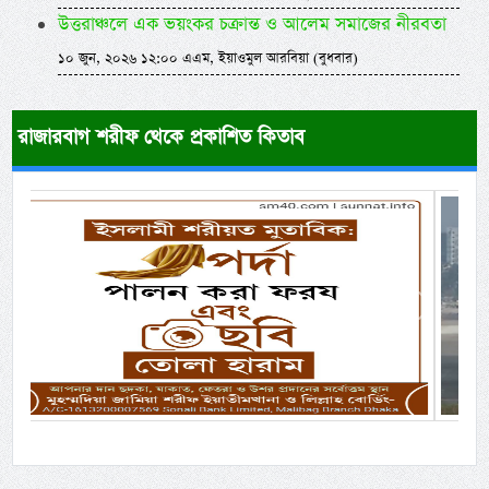
উত্তরাঞ্চলে এক ভয়ংকর চক্রান্ত ও আলেম সমাজের নীরবতা
১০ জুন, ২০২৬ ১২:০০ এএম, ইয়াওমুল আরবিয়া (বুধবার)
রাজারবাগ শরীফ থেকে প্রকাশিত কিতাব
Previous
Next