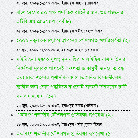
২৮ জুন, ২০২৬ ১২:০০ এএম, ইয়াওমুল আহাদ (রোববার)
বাংলাদেশের ৫০ লক্ষ পদাতিক বাহিনীর জন্য ৩য় প্রজন্মের
এটিজিএম রোডম্যাপ (পর্ব ৮)
২৫ জুন, ২০২৬ ১২:০০ এএম, ইয়াওমুল খমীছ (বৃহস্পতিবার)
১০০০ নতুন সেনাক্যাম্প স্থাপনের কৌশলগত অপরিহার্যতা (২)
২১ জুন, ২০২৬ ১২:০০ এএম, ইয়াওমুল আহাদ (রোববার)
সাইয়্যিদুনা হযরত সুলত্বানুন নাছির আলাইহিস সালাম উনার
নির্দেশনা মুবারক পালনেই সফলতা। ঢাকামুখী জনস্রোত বন্ধ
এবং ঢাকা শহরের প্রশাসনিক ও প্রাতিষ্ঠানিক বিকেন্দ্রীকরণ
ব্যতীত অন্য কোন পদ্ধতিতে কখনোই যানজট নিরসনের স্থায়ী
সমাধান হবে না (১২)
২০ জুন, ২০২৬ ১২:০০ এএম, ইয়াওমুছ সাবত (শনিবার)
একবিংশ শতাব্দীর কৌশলগত প্রতিরক্ষা রূপরেখা (২)
১৮ জুন, ২০২৬ ১২:০০ এএম, ইয়াওমুল খমীছ (বৃহস্পতিবার)
একবিংশ শতাব্দীর কৌশলগত প্রতিরক্ষা রূপরেখা (১)