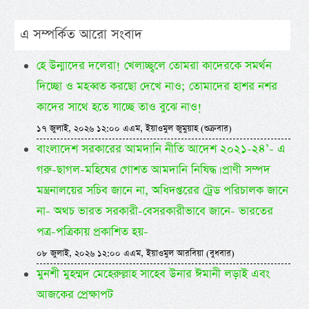
এ সম্পর্কিত আরো সংবাদ
হে উন্মাদের দলেরা! খেলাচ্ছ্বলে তোমরা কাদেরকে সমর্থন
দিচ্ছো ও মহব্বত করছো দেখে নাও; তোমাদের হাশর নশর
কাদের সাথে হতে যাচ্ছে তাও বুঝে নাও!
১৭ জুলাই, ২০২৬ ১২:০০ এএম, ইয়াওমুল জুমুয়াহ (শুক্রবার)
বাংলাদেশ সরকারের আমদানি নীতি আদেশ ২০২১-২৪’- এ
গরু-ছাগল-মহিষের গোশত আমদানি নিষিদ্ধ। প্রাণী সম্পদ
মন্ত্রনালয়ের সচিব জানে না, অধিদপ্তরের ট্রেড পরিচালক জানে
না- অথচ ভারত সরকারী-বেসরকারীভাবে জানে- ভারতের
পত্র-পত্রিকায় প্রকাশিত হয়-
০৮ জুলাই, ২০২৬ ১২:০০ এএম, ইয়াওমুল আরবিয়া (বুধবার)
মুনশী মুহম্মদ মেহেরুল্লাহ সাহেব উনার ঈমানী লড়াই এবং
আজকের প্রেক্ষাপট