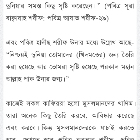
দুনিয়ার সমস্ত কিছু সৃষ্টি করেছেন। ” (পবিত্র সূরা
বাক্বারাহ শরীফ: পবিত্র আয়াত শরীফ-২৯)
এবং পবিত্র হাদীছ শরীফ উনার মধ্যে উল্লেখ আছে-
“নিশ্চয়ই দুনিয়া তোমাদের (খিদমতের) জন্য তৈরি
করা হয়েছে আর তোমরা সৃষ্টি হয়েছে পরকাল মহান
আল্লাহ পাক উনার জন্য। ”
কাজেই সকল কাফিররা হলো মুসলমানদের খাদিম।
তারা অনেক কিছু তৈরি করবে, আবিষ্কার করেছে
এবং করবে। কিন্তু মুসলমানদেরকে যাচাই করতে