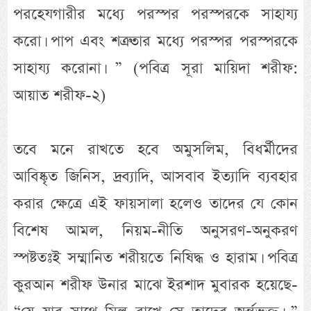
পরহেযগারীর মধ্যে পরস্পর পরস্পরকে সাহায্য
করো। পাপ এবং শত্রুতার মধ্যে পরস্পর পরস্পরকে
সাহায্য করোনা। ” (পবিত্র সূরা মায়িদা শরীফ:
আয়াত শরীফ-২)
তবে মনে রাখতে হবে অমুসলিম, বিধর্মীদের
আবিষ্কৃত জিনিস, দ্রব্যাদি, আসবাব ইত্যাদি ব্যবহার
করার ক্ষেত্রে এই ফায়সালা হলেও তাদের যে কোন
বিশেষ আমল, নিয়ম-নীতি অনুসরণ-অনুকরণ
স্পষ্টতঃই সম্মানিত শরীয়তে নিষিদ্ধ ও হারাম। পবিত্র
কুরআন শরীফ উনার মাঝে ইরশাদ মুবারক হয়েছে-