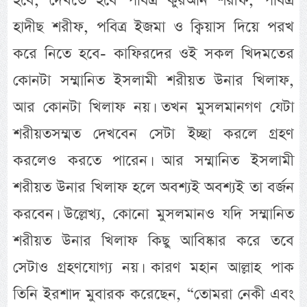
হবে, দেখতে হবে পবিত্র কুরআন শরীফ, পবিত্র
হাদীছ শরীফ, পবিত্র ইজমা ও ক্বিয়াস দিয়ে পরখ
করে নিতে হবে- কাফিরদের ওই সকল খিদমতের
কোনটা সম্মানিত ইসলামী শরীয়ত উনার খিলাফ,
আর কোনটা খিলাফ নয়। তখন মুসলমানগণ যেটা
শরীয়তসম্মত দেখবেন সেটা ইচ্ছা করলে গ্রহণ
করলেও করতে পারেন। আর সম্মানিত ইসলামী
শরীয়ত উনার খিলাফ হলে অবশ্যই অবশ্যই তা বর্জন
করবেন। উল্লেখ্য, কোনো মুসলমানও যদি সম্মানিত
শরীয়ত উনার খিলাফ কিছু আবিষ্কার করে তবে
সেটাও গ্রহণযোগ্য নয়। কারণ মহান আল্লাহ পাক
তিনি ইরশাদ মুবারক করেছেন, “তোমরা নেকী এবং