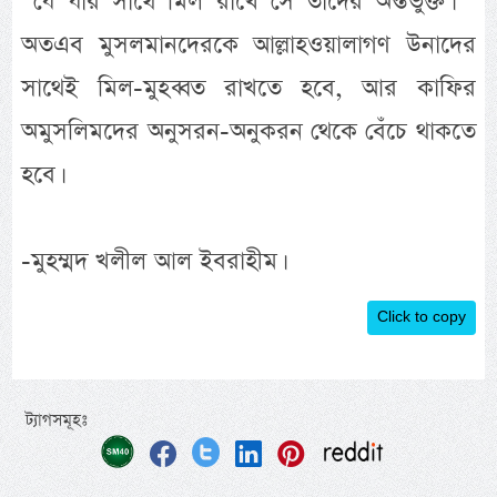
“যে যার সাথে মিল রাখে সে তাদের অর্ন্তভুক্ত। ”
অতএব মুসলমানদেরকে আল্লাহওয়ালাগণ উনাদের
সাথেই মিল-মুহব্বত রাখতে হবে, আর কাফির
অমুসলিমদের অনুসরন-অনুকরন থেকে বেঁচে থাকতে
হবে।
-মুহম্মদ খলীল আল ইবরাহীম।
Click to copy
ট্যাগসমূহঃ