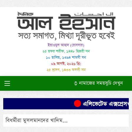
ইয়াওমুল আহাদ (রোববার)
২৫ ছফর শরীফ, ১৪৪৮ হিজরী সন
১০ ছালিছ, ১৩৯৪ শামসী সন
০৯ আগস্ট, ২০২৬ খ্রি:
২৫ শ্রাবণ, ১৪৩৩ ফসলী সন
নামাজের সময়সুচি দেখুন
এলিভেটেড এক্সপ্রেসওয়
বিধর্মীরা মুসলমানদের খাদিম...