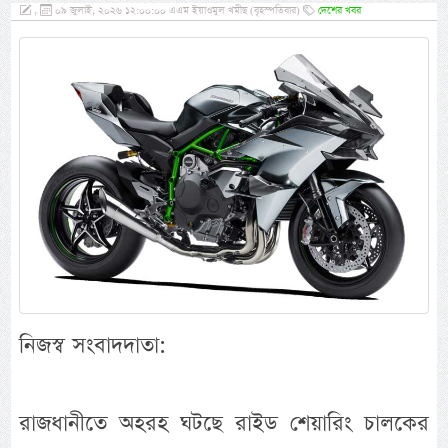
,
০৯ জুলাই, ২০২৬ ১২:০০:০০ এএম ইয়াওমুল খমীছ (বৃহস্পতিবার)
দেশের খবর
নিজস্ব সংবাদদাতা:
রাজধানীতে অহরহ ঘটছে রাইড শেয়ারিং চালকের