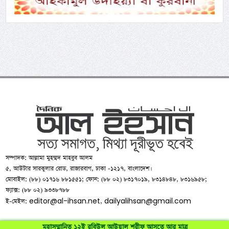
সম্পাদক: আল্লামা মুহম্মদ মাহবুব আলম
৫, আউটার সারকুলার রোড, রাজারবাগ, ঢাকা -১২১৭, বাংলাদেশ।
মোবাইল: (৮৮) ০১৭১৬ ৮৮১৫৫১; ফোন: (৮৮ ০২) ৮৩১৭০১৯, ৮৩১৪৮৪৮, ৮৩১৬৯৫৮;
ফ্যাক্স: (৮৮ ০২) ৯৩৩৮৭৮৮
editor@al-ihsan.net
dailyalihsan@gmail.com
ই-মেইল:
,
মহাসম্মানিত ১২ই রবিউল আউয়াল শরীফ আসতে আর মাত্র