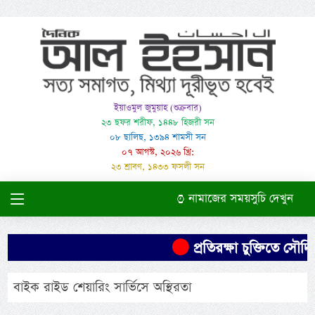
ইয়াওমুল জুমুয়াহ (শুক্রবার)
২৩ ছফর শরীফ, ১৪৪৮ হিজরী সন
০৮ ছালিছ, ১৩৯৪ শামসী সন
০৭ আগস্ট, ২০২৬ খ্রি:
২৩ শ্রাবণ, ১৪৩৩ ফসলী সন
নামাজের সময়সুচি দেখুন
প্রতিরক্ষা চুক্তিতে সৌদির
বাইক রাইড শেয়ারিং সার্ভিসে অস্থিরতা