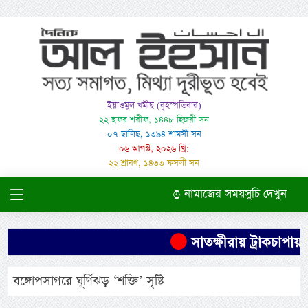
ইয়াওমুল খমীছ (বৃহস্পতিবার)
২২ ছফর শরীফ, ১৪৪৮ হিজরী সন
০৭ ছালিছ, ১৩৯৪ শামসী সন
০৬ আগস্ট, ২০২৬ খ্রি:
২২ শ্রাবণ, ১৪৩৩ ফসলী সন
নামাজের সময়সুচি দেখুন
সাতক্ষীরায় ট্রাকচাপায় শ
বঙ্গোপসাগরে ঘূর্ণিঝড় ‘শক্তি’ সৃষ্টি