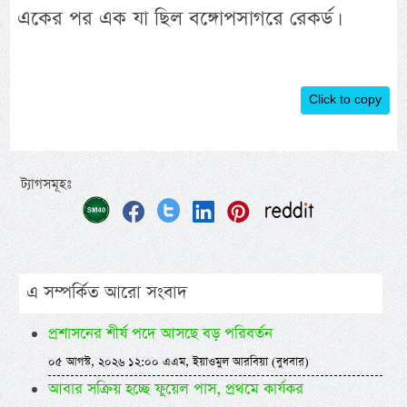
একের পর এক যা ছিল বঙ্গোপসাগরে রেকর্ড।
Click to copy
ট্যাগসমূহঃ
এ সম্পর্কিত আরো সংবাদ
প্রশাসনের শীর্ষ পদে আসছে বড় পরিবর্তন
০৫ আগস্ট, ২০২৬ ১২:০০ এএম, ইয়াওমুল আরবিয়া (বুধবার)
আবার সক্রিয় হচ্ছে ফুয়েল পাস, প্রথমে কার্যকর