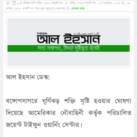
,
১০ই রবিউছ ছানী শরীফ, ১৪৪৭ হিজরী সন, ০৪ খমীছ, ১৩৯৩ শামসী সন , ০৩ অক্টোবর, ২০২৫ খ্রি:, ১৯
আশ্বিন, ১৪৩২ ফসলী সন, ইয়াওমুল জুমুয়াহ (শুক্রবার)
দেশের খবর
আল ইহসান ডেস্ক:
বঙ্গোপসাগরে ঘূর্ণিঝড় শক্তি সৃষ্টি হওয়ার ঘোষণা
দিয়েছে আমেরিকার নৌবাহিনী কর্তৃক পরিচালিত
জয়েন্ট টাইফুন ওয়ার্নিং সেন্টার।