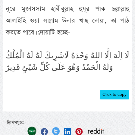
নূরে মুজাসসাম হাবীবুল্লাহ হুযূর পাক ছল্লাল্লাহু
আলাইহি ওয়া সাল্লাম উনার খাছ দোয়া, তা পাঠ
করতে পারে। দোয়াটি হচ্ছে-
لَا اِلَهَ اِلَّا اللهُ وَحْدَهُ لَاشَرِيكَ لَهُ لَهُ الْمُلْكُ
وَلَهُ الْحَمْدُ وَهُوَ عَلَى كُلِّ شَيْئٍ قَدِيرٌ
Click to copy
ট্যাগসমূহঃ