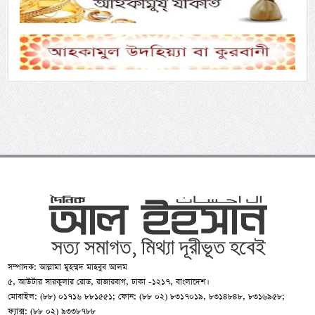
সম্পাদক: আল্লামা মুহম্মদ মাহবুব আলম
৫, আউটার সারকুলার রোড, রাজারবাগ, ঢাকা -১২১৭, বাংলাদেশ।
মোবাইল: (৮৮) ০১৭১৬ ৮৮১৫৫১; ফোন: (৮৮ ০২) ৮৩১৭০১৯, ৮৩১৪৮৪৮, ৮৩১৬৯৫৮;
ফ্যাক্স: (৮৮ ০২) ৯৩৩৮৭৮৮