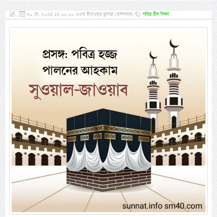
,
২০ মে, ২০২৫ ১২:০০:০০ এএম ইয়াওমুছ ছুলাছা (মঙ্গলবার)
পবিত্র দ্বীন শিক্ষা