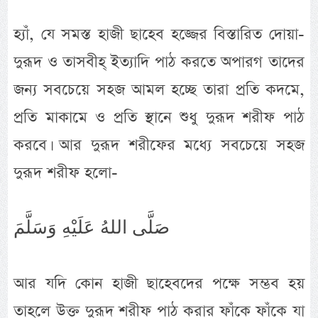
হ্যাঁ, যে সমস্ত হাজী ছাহেব হজ্জের বিস্তারিত দোয়া-
দুরূদ ও তাসবীহ্ ইত্যাদি পাঠ করতে অপারগ তাদের
জন্য সবচেয়ে সহজ আমল হচ্ছে তারা প্রতি কদমে,
প্রতি মাকামে ও প্রতি স্থানে শুধু দুরূদ শরীফ পাঠ
করবে। আর দুরূদ শরীফের মধ্যে সবচেয়ে সহজ
দুরূদ শরীফ হলো-
صَلَّى اللهُ عَلَيْهِ وَسَلَّمَ
আর যদি কোন হাজী ছাহেবদের পক্ষে সম্ভব হয়
তাহলে উক্ত দুরূদ শরীফ পাঠ করার ফাঁকে ফাঁকে যা