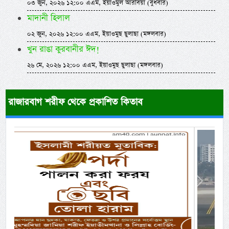
০৩ জুন, ২০২৬ ১২:০০ এএম, ইয়াওমুল আরবিয়া (বুধবার)
মাদানী হিলাল
০২ জুন, ২০২৬ ১২:০০ এএম, ইয়াওমুছ ছুলাছা (মঙ্গলবার)
খুন রাঙা কুরবানীর ঈদ!
২৬ মে, ২০২৬ ১২:০০ এএম, ইয়াওমুছ ছুলাছা (মঙ্গলবার)
রাজারবাগ শরীফ থেকে প্রকাশিত কিতাব
Previous
Next