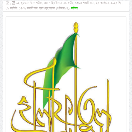
,
০২ জুমাদাল ঊলা শরীফ, ১৪৪৭ হিজরী সন, ২৬ খমীছ, ১৩৯৩ শামসী সন , ২৫ অক্টোবর, ২০২৫ খ্রি:,
০৯ কার্তিক, ১৪৩২ ফসলী সন, ইয়াওমুছ সাবত (শনিবার)
কবিতা