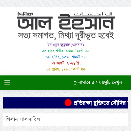
ইয়াওমুল জুমুয়াহ (শুক্রবার)
২৩ ছফর শরীফ, ১৪৪৮ হিজরী সন
০৮ ছালিছ, ১৩৯৪ শামসী সন
০৭ আগস্ট, ২০২৬ খ্রি:
২৩ শ্রাবণ, ১৪৩৩ ফসলী সন
নামাজের সময়সুচি দেখুন
প্রতিরক্ষা চুক্তিতে সৌদির নি
পিলান সালসাবিল