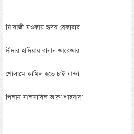
মি’রাজী মওকায় হৃদয় বেকারার
দীদার হাদিয়ায় বানান জারেজার
গোলামে কামিল হতে চাই বান্দা
পিলান সালসাবিল আক্বা শাহযাদা