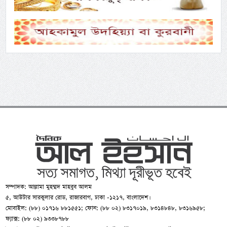
সম্পাদক: আল্লামা মুহম্মদ মাহবুব আলম
৫, আউটার সারকুলার রোড, রাজারবাগ, ঢাকা -১২১৭, বাংলাদেশ।
মোবাইল: (৮৮) ০১৭১৬ ৮৮১৫৫১; ফোন: (৮৮ ০২) ৮৩১৭০১৯, ৮৩১৪৮৪৮, ৮৩১৬৯৫৮;
ফ্যাক্স: (৮৮ ০২) ৯৩৩৮৭৮৮