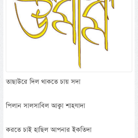
তাছাউরে দিল থাকতে চায় সদা
পিলান সালসাবিল আক্বা শাহযাদা
করতে চাই হাছিল আপনার ইকতিদা