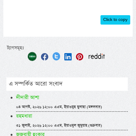
Click to copy
ট্যাগসমূহঃ
এ সম্পর্কিত আরো সংবাদ
দীদারী আশা
০৪ আগস্ট, ২০২৬ ১২:০০ এএম, ইয়াওমুছ ছুলাছা (মঙ্গলবার)
রহমধারা
৩১ জুলাই, ২০২৬ ১২:০০ এএম, ইয়াওমুল জুমুয়াহ (শুক্রবার)
জজবায়ী হুংকার