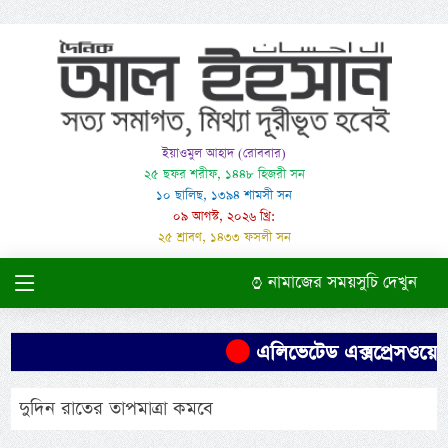
ইয়াওমুল আহাদ (রোববার)
২৫ ছফর শরীফ, ১৪৪৮ হিজরী সন
১০ ছালিছ, ১৩৯৪ শামসী সন
০৯ আগস্ট, ২০২৬ খ্রি:
২৫ শ্রাবণ, ১৪৩৩ ফসলী সন
নামাজের সময়সুচি দেখুন
এলিভেটেড এক্সপ্রেসওয়ের 
দুদিন রাতের তাপমাত্রা কমবে