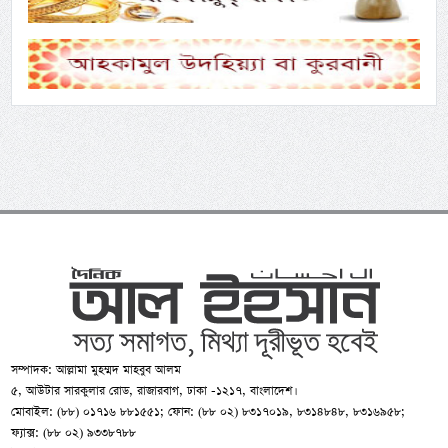
সম্পাদক: আল্লামা মুহম্মদ মাহবুব আলম
৫, আউটার সারকুলার রোড, রাজারবাগ, ঢাকা -১২১৭, বাংলাদেশ।
মোবাইল: (৮৮) ০১৭১৬ ৮৮১৫৫১; ফোন: (৮৮ ০২) ৮৩১৭০১৯, ৮৩১৪৮৪৮, ৮৩১৬৯৫৮;
ফ্যাক্স: (৮৮ ০২) ৯৩৩৮৭৮৮