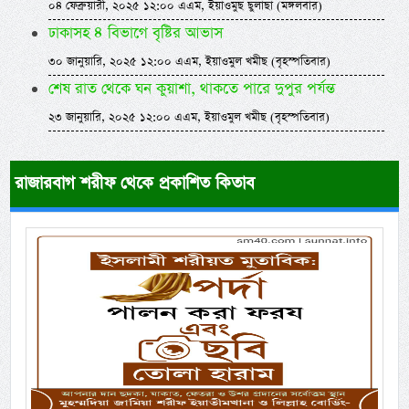
০৪ ফেব্রুয়ারী, ২০২৫ ১২:০০ এএম, ইয়াওমুছ ছুলাছা (মঙ্গলবার)
ঢাকাসহ ৪ বিভাগে বৃষ্টির আভাস
৩০ জানুয়ারি, ২০২৫ ১২:০০ এএম, ইয়াওমুল খমীছ (বৃহস্পতিবার)
শেষ রাত থেকে ঘন কুয়াশা, থাকতে পারে দুপুর পর্যন্ত
২৩ জানুয়ারি, ২০২৫ ১২:০০ এএম, ইয়াওমুল খমীছ (বৃহস্পতিবার)
রাজারবাগ শরীফ থেকে প্রকাশিত কিতাব
Previous
Next