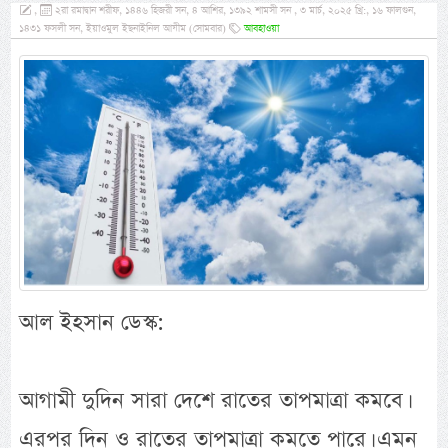
,
২রা রমাদ্বান শরীফ, ১৪৪৬ হিজরী সন, ৪ আশির, ১৩৯২ শামসী সন , ৩ মার্চ, ২০২৫ খ্রি:, ১৬ ফালগুন,
১৪৩১ ফসলী সন, ইয়াওমুল ইছনাইনিল আযীম (সোমবার)
আবহাওয়া
আল ইহসান ডেস্ক:
আগামী দুদিন সারা দেশে রাতের তাপমাত্রা কমবে।
এরপর দিন ও রাতের তাপমাত্রা কমতে পারে। এমন