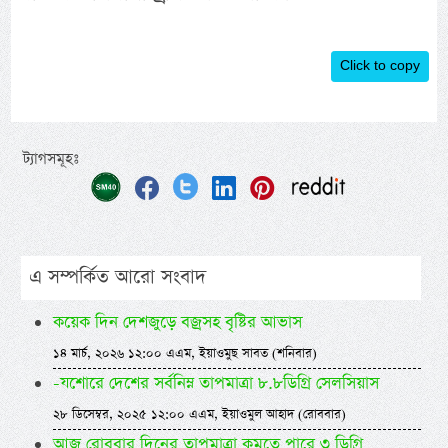
Click to copy
ট্যাগসমূহঃ
এ সম্পর্কিত আরো সংবাদ
কয়েক দিন দেশজুড়ে বজ্রসহ বৃষ্টির আভাস
১৪ মার্চ, ২০২৬ ১২:০০ এএম, ইয়াওমুছ সাবত (শনিবার)
-যশোরে দেশের সর্বনিম্ন তাপমাত্রা ৮.৮ডিগ্রি সেলসিয়াস
২৮ ডিসেম্বর, ২০২৫ ১২:০০ এএম, ইয়াওমুল আহাদ (রোববার)
আজ রোববার দিনের তাপমাত্রা কমতে পারে ৩ ডিগ্রি