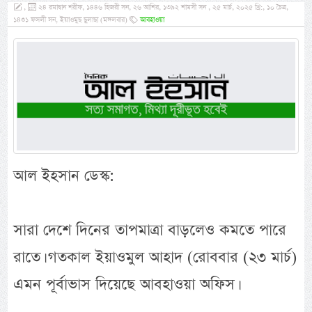
,
২৪ রমাদ্বান শরীফ, ১৪৪৬ হিজরী সন, ২৬ আশির, ১৩৯২ শামসী সন , ২৫ মার্চ, ২০২৫ খ্রি:, ১০ চৈত্র,
১৪৩১ ফসলী সন, ইয়াওমুছ ছুলাছা (মঙ্গলবার)
আবহাওয়া
আল ইহসান ডেস্ক:
সারা দেশে দিনের তাপমাত্রা বাড়লেও কমতে পারে
রাতে। গতকাল ইয়াওমুল আহাদ (রোববার (২৩ মার্চ)
এমন পূর্বাভাস দিয়েছে আবহাওয়া অফিস।