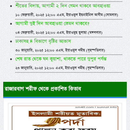
শীতের বিদায়, আগামী ২ দিন যেমন থাকবে আবহাওয়া
১০ ফেব্রুয়ারী, ২০২৫ ১২:০০ এএম, ইয়াওমুল ইছনাইনিল আযীম (সোমবার)
আগামী দুই দিন আবহাওয়া কেমন থাকবে?
০৪ ফেব্রুয়ারী, ২০২৫ ১২:০০ এএম, ইয়াওমুছ ছুলাছা (মঙ্গলবার)
ঢাকাসহ ৪ বিভাগে বৃষ্টির আভাস
৩০ জানুয়ারি, ২০২৫ ১২:০০ এএম, ইয়াওমুল খমীছ (বৃহস্পতিবার)
শেষ রাত থেকে ঘন কুয়াশা, থাকতে পারে দুপুর পর্যন্ত
২৩ জানুয়ারি, ২০২৫ ১২:০০ এএম, ইয়াওমুল খমীছ (বৃহস্পতিবার)
রাজারবাগ শরীফ থেকে প্রকাশিত কিতাব