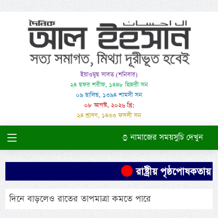
ইয়াওমুছ সাবত (শনিবার)
২৪ ছফর শরীফ, ১৪৪৮ হিজরী সন
০৯ ছালিছ, ১৩৯৪ শামসী সন
০৮ আগস্ট, ২০২৬ খ্রি:
২৪ শ্রাবণ, ১৪৩৩ ফসলী সন
নামাজের সময়সুচি দেখুন
রাষ্ট্রীয় পৃষ্ঠপোষকত
দিনে বাড়লেও রাতের তাপমাত্রা কমতে পারে