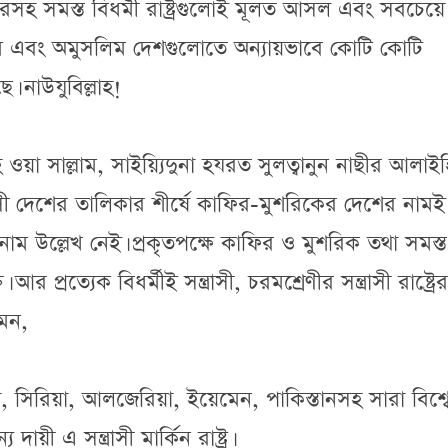
মারসহ সমস্ত বিধর্মী রাষ্ট্রগুলোই মূলত আসল এবং সবচেয়
ুসলিম এবং অমুসলিম দেশগুলোতে অন্যায়ভাবে কোটি কোটি
নাউযুবিল্লাহ!
হি ওয়া সাল্লাম, সাইয়্যিদুনা হযরত সুলত্বানুন নাছীর আলাই
্রাসী দেশের তালিকার শীর্ষে কাফির-মুশরিকের দেশের নামই
ম উল্লেখ নেই। প্রকৃতপক্ষে কাফির ও মুশরিক তথা সমস্ত
্ত। আর প্রত্যেক বিধর্মীই সন্ত্রাসী, চরমশ্রেণীর সন্ত্রাসী রাষ্ট্রের
েমন,
 সিরিয়া, আলজেরিয়া, ইয়েমেন, পাকিস্তানসহ সারা বিশ্ব
 এ সন্ত্রাসী মার্কিন রাষ্ট্র।