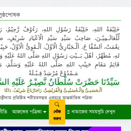
 পৃষ্ঠপোষক
خَلِيْفَةُ اللهِ، خَلِيْفَةُ رَسُوْلِ اللهِ، رَءُوْفٌ رَّحِيْمٌ، رَ
لِّلْعَالَـمِيْـنَ، صَاحِبُ سَيِّدِ سَيِّدِ الْاَعْيَادِ شَرِيْفٍ، 
نِعْمَتْ، اَلسَّفَّا حُ، اَلْـجَبَّارِىُّ الْاَوَّلُ، اَلْـقَوِىُّ الْاَوَّلُ، حَب
لهِ، مُطَهِّرٌ، اَهْلُ بَــيْتِ رَسُوْلِ اللهِ صَلَّى اللهُ عَلَيْهِ وَ،
قَائِمُ مَقَامِ حَبِيْبِ اللهِ صَلَّى اللهُ عَلَيْهِ وَسَلَّمَ، مَوْ
مَـمْدُوْحْ مُرْشِدْ قِـبْـلَةْ
سَيِّدُنَا حَضْرَتْ سُلْطَانٌ نَّصِيْـرٌ عَلَيْهِ السَّ
اَلْـحَسَنِـىُّ وَالْـحُسَيْنِـىُّ وَالْقُرَيْشِىُّ، رَاجَارْبَاغُ شَرِيْفٌ، دَاكَا
ায় প্রতিষ্ঠিত শরীয়তসম্মত একমাত্র আন্তর্জাতিক পত্রিকা
নীতি
আজকের পত্রিকা
নামাজের সময়সুচি দেখুন
খোঁজ
করুন