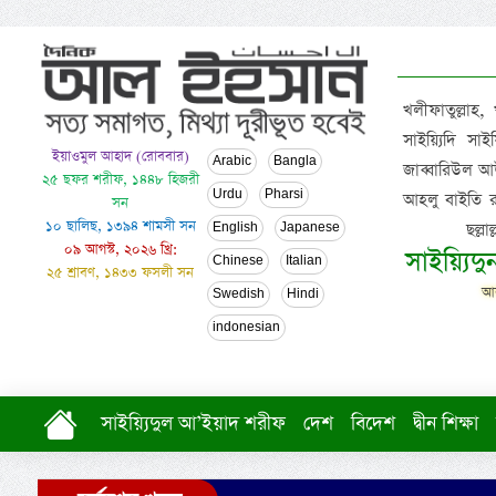
খলীফাতুল্লাহ,
সাইয়্যিদি স
ইয়াওমুল আহাদ (রোববার)
Arabic
Bangla
জাব্বারিউল আউ
২৫ ছফর শরীফ, ১৪৪৮ হিজরী
Urdu
Pharsi
আহলু বাইতি রসূল
সন
১০ ছালিছ, ১৩৯৪ শামসী সন
ছল্ল
English
Japanese
০৯ আগস্ট, ২০২৬ খ্রি:
সাইয়্যিদ
Chinese
Italian
২৫ শ্রাবণ, ১৪৩৩ ফসলী সন
আল
Swedish
Hindi
indonesian
সাইয়্যিদুল আ’ইয়াদ শরীফ
দেশ
বিদেশ
দ্বীন শিক্ষা