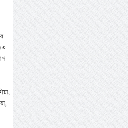
ির
ষিত
রোপ
গিয়া,
য়া,