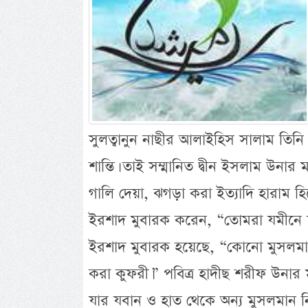
সুলত্বানুন নাছীর আলাইহিস সালাম তিনি ব
শান্তি। তাই সম্মানিত দ্বীন ইসলাম উনার
গালি দেয়া, ঝগড়া করা ইত্যাদি হারাম হি
ইরশাদ মুবারক করেন, “তোমরা যমীনে ফা
ইরশাদ মুবারক হয়েছে, “কোনো মুসলমান
করা কুফরী।” পবিত্র হাদীছ শরীফ উনার
যার যবান ও হাত থেকে অন্য মুসলমান ন