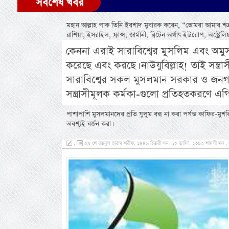
সর্বশেষ খবর
মহান আল্লাহ পাক তিনি ইরশাদ মুবারক করেন, “তোমরা আমার শত্রু
রাশিয়া, ইসরাইল, ফ্রান্স, জার্মানী, ব্রিটেন অর্থাৎ ইউরোপ, অস্ট্র
কেননা এরাই সারাবিশ্বের মুসলিম এবং অম
করেছে এবং করছে। নাউযুবিল্লাহ! তাই সন্ত
সারাবিশ্বের সকল মুসলমান সরকার ও জনগণ
সন্ত্রাসীমূলক কর্মকা-গুলো প্রতিহতকরণে এ
পাশাপাশি মুসলমানদের প্রতি যুলুম বন্ধ না করা পর্যন্ত কাফির-মুশ
অবশ্যই বর্জন করা।
,
২৯ শে রজবুল হারাম শরীফ, ১৪৪৬ হিজরী সন, ০২ তাসি’, ১৩৯২ শামসী সন , ৩