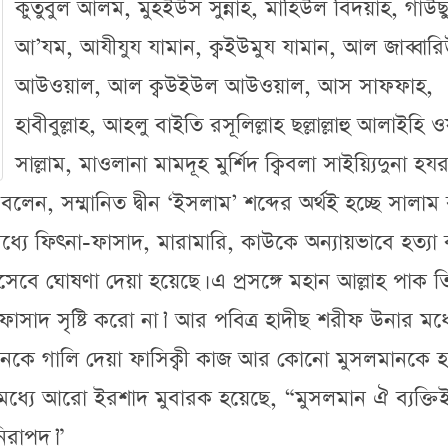
কুতুবুল আলম, মুহইউস সুন্নাহ, মাহিউল বিদয়াহ, গাউছ
আ’যম, আযীযুয যামান, ক্বইউমুয যামান, আল জাব্বার
আউওয়াল, আল ক্বউইউল আউওয়াল, আস সাফফাহ,
হাবীবুল্লাহ, আহলু বাইতি রসূলিল্লাহ ছল্লাল্লাহু আলাইহি ও
সাল্লাম, মাওলানা মামদূহ মুর্শিদ ক্বিবলা সাইয়্যিদুনা হয
লেন, সম্মানিত দ্বীন ‘ইসলাম’ শব্দের অর্থই হচ্ছে সালাম 
 মধ্যে ফিৎনা-ফাসাদ, মারামারি, কাউকে অন্যায়ভাবে হত্যা
সেবে ঘোষণা দেয়া হয়েছে। এ প্রসঙ্গে মহান আল্লাহ পাক ত
সাদ সৃষ্টি করো না।’ আর পবিত্র হাদীছ শরীফ উনার মধ্
কে গালি দেয়া ফাসিক্বী কাজ আর কোনো মুসলমানকে হত
 মধ্যে আরো ইরশাদ মুবারক হয়েছে, “মুসলমান ঐ ব্যক্তি
িরাপদ।”