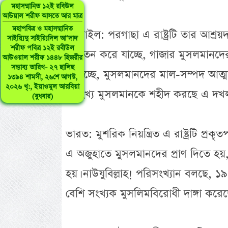
মহাসম্মানিত ১২ই রবিউল
আউয়াল শরীফ আসতে আর মাত্র
মহাপবিত্র ও মহাসম্মানিত
ইসরাইল: পরগাছা এ রাষ্ট্রটি তার আশ্রয়
সাইয়্যিদু সাইয়্যিদিল আ’দাদ
শরীফ পবিত্র ১২ই রবীউল
নির্যাতন করে যাচ্ছে, গাজার মুসলমানদে
আউওয়াল শরীফ ১৪৪৮ হিজরীর
সম্ভাব্য তারিখ- ২৭ ছালিছ
চালাচ্ছে, মুসলমানদের মাল-সম্পদ আত্
১৩৯৪ শামসী, ২৬শে আগস্ট,
২০২৬ খৃ:, ইয়াওমুল আরবিয়া
অসংখ্য মুসলমানকে শহীদ করছে এ দখলদার,
(বুধবার)
ভারত: মুশরিক নিয়ন্ত্রিত এ রাষ্ট্রটি প্রকৃত
এ অজুহাতে মুসলমানদের প্রাণ দিতে হয়
হয়। নাউযুবিল্লাহ! পরিসংখ্যান বলছে,
বেশি সংখ্যক মুসলিমবিরোধী দাঙ্গা করেছে 