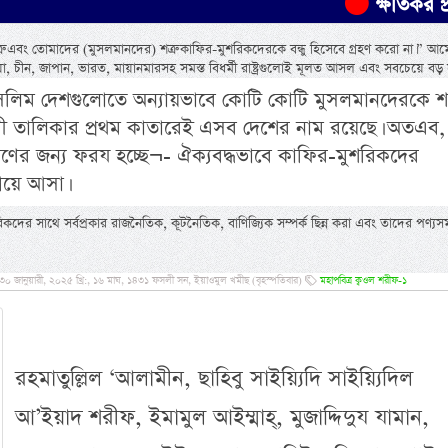
ক্ষতিকর প্রাণীর ন্য
 এবং তোমাদের (মুসলমানদের) শত্রু কাফির-মুশরিকদেরকে বন্ধু হিসেবে গ্রহণ করো না।” আম
েলিয়া, চীন, জাপান, ভারত, মায়ানমারসহ সমস্ত বিধর্মী রাষ্ট্রগুলোই মূলত আসল এবং সবচেয়ে বড় সন্
ুসলিম দেশগুলোতে অন্যায়ভাবে কোটি কোটি মুসলমানদেরকে শ
্রাসী তালিকার প্রথম কাতারেই এসব দেশের নাম রয়েছে। অতএব,
ের জন্য ফরয হচ্ছে¬- ঐক্যবদ্ধভাবে কাফির-মুশরিকদের
গিয়ে আসা।
রিকদের সাথে সর্বপ্রকার রাজনৈতিক, কূটনৈতিক, বাণিজ্যিক সম্পর্ক ছিন্ন করা এবং তাদের পণ্যস
০ জানুয়ারী, ২০২৫ খ্রি:, ১৬ মাঘ, ১৪৩১ ফসলী সন, ইয়াওমুল খমীছ (বৃহস্পতিবার)
মহাপবিত্র ক্বওল শরীফ-১
রহমাতুল্লিল ‘আলামীন, ছাহিবু সাইয়্যিদি সাইয়্যিদিল
আ’ইয়াদ শরীফ, ইমামুল আইম্মাহ্, মুজাদ্দিদুয যামান,