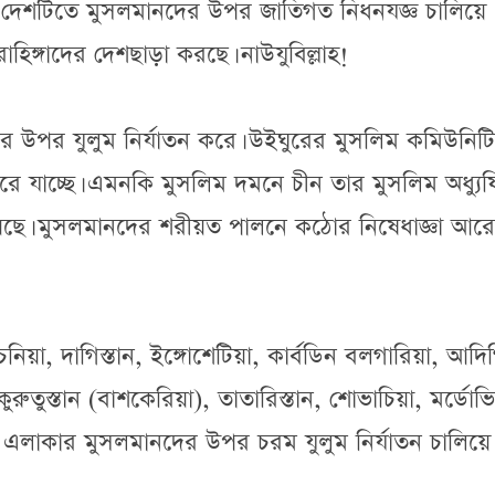
াবে দেশটিতে মুসলমানদের উপর জাতিগত নিধনযজ্ঞ চালিয়ে
হিঙ্গাদের দেশছাড়া করছে। নাউযুবিল্লাহ!
র উপর যুলুম নির্যাতন করে। উইঘুরের মুসলিম কমিউনিট
রে যাচ্ছে। এমনকি মুসলিম দমনে চীন তার মুসলিম অধ্যু
িয়েছে। মুসলমানদের শরীয়ত পালনে কঠোর নিষেধাজ্ঞা আ
চেচনিয়া, দাগিস্তান, ইঙ্গোশেটিয়া, কার্বডিন বলগারিয়া, আদি
ুরুতুস্তান (বাশকেরিয়া), তাতারিস্তান, শোভাচিয়া, মর্ডোভি
স্ট এলাকার মুসলমানদের উপর চরম যুলুম নির্যাতন চালিয়ে