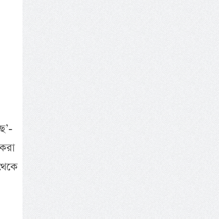
ছে’-
 করা
থেকে