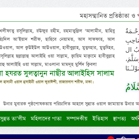
মহাসম্মানিত প্রতিষ্ঠাতা ও
 খলীফাতু রসূলিল্লাহ, রঊফুর রহীম, রহমাতুল্লিল ‘আলামীন, ছাহিবু
حْـمَةٌ
াইয়্যিদিল আ’ইয়াদ শরীফ, ছাহিবে নেয়ামত, আস সাফফাহ, আল
صَاحِبِ
ওয়াল, আল ক্বউইউল আউওয়াল, হাবীবুল্লাহ, মুত্বহ্হার, মুত্বহ্হির,
ِيْبُ ال
িল্লাহ ছল্লাল্লাহু আলাইহি ওয়া সাল্লাম, ক্বায়িম মাক্বামে হাবীবুল্লাহ
سَلَّمَ
াল্লাহু আলাইহি ওয়া সাল্লাম, মাওলানা মামদূহ মুর্শিদ ক্বিবলা
لـٰـنَا
ুনা হযরত সুলত্বানুন নাছীর আলাইহিস সালাম
 হাসানী ওয়াল হুসাইনী ওয়াল কুরাঈশী, রাজারবাগ শরীফ, ঢাকা।
لَامُ
উনার মুবারক পৃষ্ঠপোষকতায় পরিচালিত আহলে সুন্নাত ওয়াল জামায়াত উনার আক্বীদ
সুন্নত তা’লীম
মহিলাদের পাতা
সম্পাদকীয়
ইতিহাস
স্থাপত্য
অর্থ