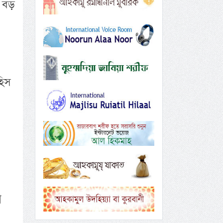
ে বড়
হিস
ে