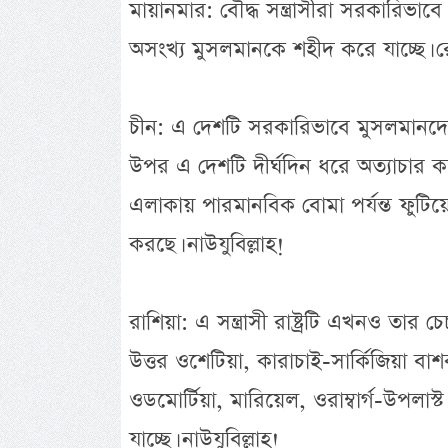
মায়ানমার: বৌদ্ধ সন্ত্রাসীরা সরকারিভ
অসংখ্য মুসলমানকে শহীদ করে যাচ্ছে। রো
চীন: এ দেশটি সরকারিভাবে মুসলমানদে
উপর এ দেশটি দীর্ঘদিন ধরে অত্যাচার ক
এলাকায় পারমানবিক বোমা পর্যন্ত ফুট
করছে। নাউযুবিল্লাহ!
রাশিয়া: এ সন্ত্রাসী রাষ্ট্রটি এখনও তার 
উত্তর ওশেটিয়া, কারাচাই-সার্কিজিয়া বাশক
ওডমোর্টিয়া, মারিয়েল, ওরাম্বার্গ-উপলা
যাচ্ছে। নাউযুবিল্লাহ!