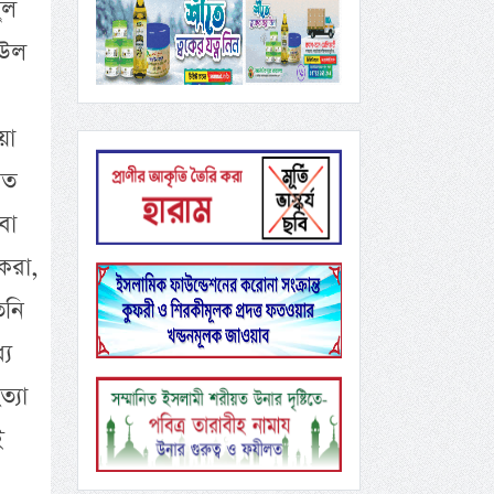
ুল
িউল
য়া
রত
বা
 করা,
িনি
যে
্যা
ই