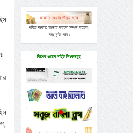
হিস
পবিত্র যাকাত আদায় করলে সম্পদ কমেনা,
বরং বৃদ্ধি পায়।
য়ে
বিশেষ ওয়েব সাইট লিংকসমূহ
রার
হিস
োপ,