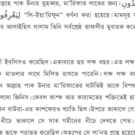
 পাক উনার মুহব্বত, মা’রিফাত লাভের জন্য। لِيَعْبُدُونِ
নাছীর আলাইহিস সালাম তিনি সর্বশ্রেষ্ঠ তাফসীর মুবারক ক
গী ইবলিসও করেছিল। একাধারে ছয় লক্ষ বছর। এত লক্ষ 
ে মাওলার সাথে মিলিত রাখতে পারেনি। লক্ষ লক্ষ ব
 আল্লাহ পাক উনার মা’রিফাতের ঘাটতিই তাকে বিপথ
 আলাদা জিনিস। কেবল কাশ্ফ আর কারামতের শক্তিতেই হাক্ব
 বিন বাউরা-এর কাশফেরও খ্যাতি ছিল। উপরে তাকালে সে
চে তাকালে সে সাত যমীনের নীচে দেখতে পেত। কি
তাকে পরাভূত করেছিল। অতঃপর সে লা’নত প্রাপ্ত হয়েছ