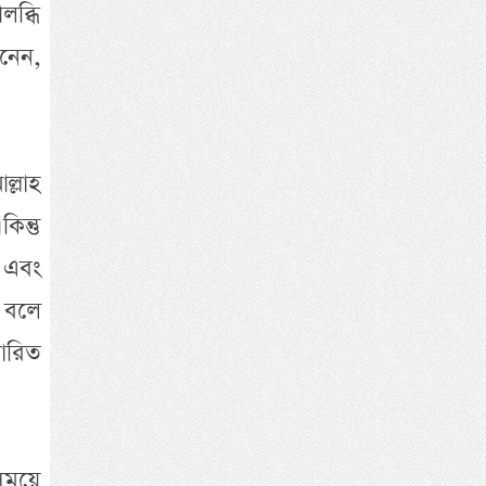
ব্ধি
নেন,
ল্লাহ
িন্তু
 এবং
ি বলে
তারিত
সময়ে