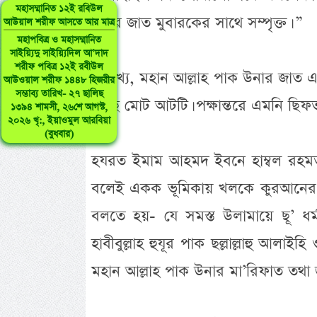
মহাসম্মানিত ১২ই রবিউল
উনার জাত মুবারকের সাথে সম্পৃক্ত। ”
আউয়াল শরীফ আসতে আর মাত্র
মহাপবিত্র ও মহাসম্মানিত
সাইয়্যিদু সাইয়্যিদিল আ’দাদ
শরীফ পবিত্র ১২ই রবীউল
উল্লেখ্য, মহান আল্লাহ পাক উনার জাত এ
আউওয়াল শরীফ ১৪৪৮ হিজরীর
সম্ভাব্য তারিখ- ২৭ ছালিছ
আছে মোট আটটি। পক্ষান্তরে এমনি ছিফ
১৩৯৪ শামসী, ২৬শে আগস্ট,
২০২৬ খৃ:, ইয়াওমুল আরবিয়া
(বুধবার)
হযরত ইমাম আহমদ ইবনে হাম্বল রহমতুল
বলেই একক ভূমিকায় খলকে কুরআনের সে
বলতে হয়- যে সমস্ত উলামায়ে ছূ’ ধর্
হাবীবুল্লাহ হুযূর পাক ছল্লাল্লাহু আল
মহান আল্লাহ পাক উনার মা’রিফাত তথা জ