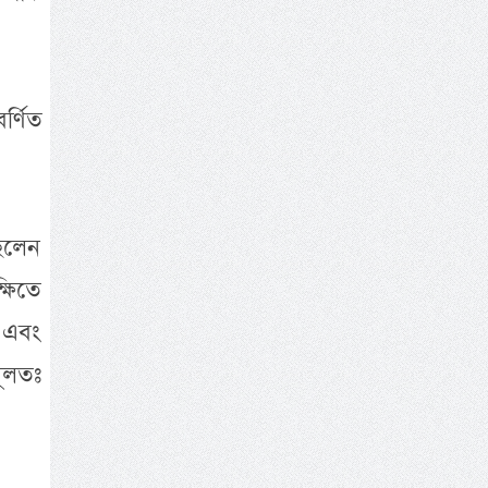
র্ণিত
িলেন
ষিতে
 এবং
মূলতঃ