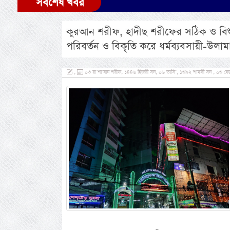
সর্বশেষ খবর
কুরআন শরীফ, হাদীছ শরীফের সঠিক ও বিশুদ্
পরিবর্তন ও বিকৃতি করে ধর্মব্যবসায়ী-উলামা
,
০৩ রা শা’বান শরীফ, ১৪৪৬ হিজরী সন, ০৬ তাসি’, ১৩৯২ শামসী সন , ০৩ ফেব