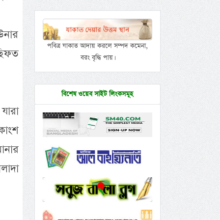
 উনার
পবিত্র যাকাত আদায় করলে সম্পদ কমেনা,
ছিফত
বরং বৃদ্ধি পায়।
বিশেষ ওয়েব সাইট লিংকসমূহ
যারা
িকাংশ
ানার
আলাদা