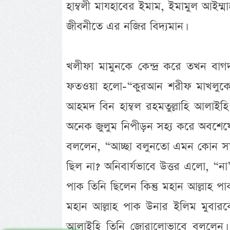
হাম্বলী মাযহাবের ইমাম, ইমামুল আইম্
জীবনীতে এর নজির বিদ্যমান।
খলীফা মামুনকে কেন্দ্র করে তখন বা
ফতওয়া হলো-“কুরআন শরীফ মাখলুকের অন্
আহমদ বিন হাম্বল রহমতুল্লাহি আলাই
অনেক জুলুম নিপীড়ন সহ্য করে অবশেষ
বললেন, “আচ্ছা বলুনতো এমন কোন সময়
ছিল না? অনিবার্যভাবে উত্তর এলো, “ন
পাক তিনি ছিলেন কিন্তু মহান আল্লাহ
মহান আল্লাহ পাক উনার ইলিম মুবারক
আলাইহি তিনি জোরালোভাবে বললেন। ত