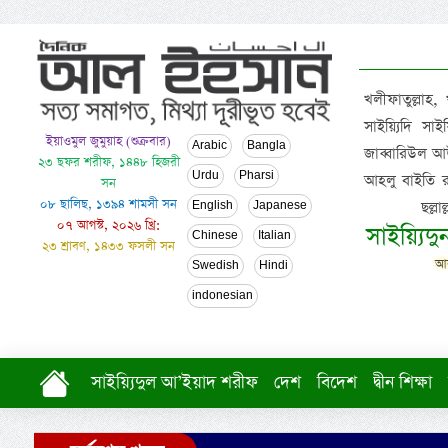
খলীফাতুল্লাহ,
সাইয়্যিদি স
ইয়াওমুল জুমুয়াহ (শুক্রবার)
Arabic
Bangla
জাব্বারিউল আউ
২৩ ছফর শরীফ, ১৪৪৮ হিজরী
Urdu
Pharsi
আহলু বাইতি রসূল
সন
০৮ ছালিছ, ১৩৯৪ শামসী সন
ছল্ল
English
Japanese
০৭ আগস্ট, ২০২৬ খ্রি:
সাইয়্যিদ
Chinese
Italian
২৩ শ্রাবণ, ১৪৩৩ ফসলী সন
আল
Swedish
Hindi
indonesian
সাইয়্যিদুল আ’ইয়াদ শরীফ
দেশ
বিদেশ
দ্বীন শিক্ষা