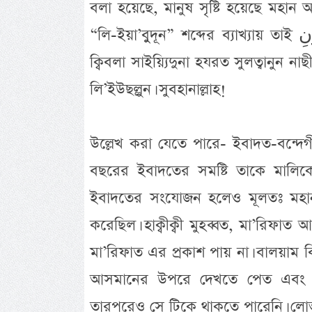
বলা হয়েছে, মানুষ সৃষ্টি হয়েছে মহান আল্লাহ
“লি-ইয়া’বুুদূন” শব্দের ব্যাখ্যায় তাই لِيَعْرِفُونِ “লি-ইয়া’রিফূন” বর্ণনা করা হয়েছে। মামদূহ মুর্শিদ
ক্বিবলা সাইয়্যিদুনা হযরত সুলত্বানুন 
লি’ইউছল্লুন। সুবহানাল্লাহ!
উল্লেখ করা যেতে পারে- ইবাদত-বন্দে
বছরের ইবাদতের সমষ্টি তাকে মালিক
ইবাদতের সংযোজন হলেও মূলতঃ মহান
করেছিল। হাক্বীক্বী মুহব্বত, মা’রিফাত
মা’রিফাত এর প্রকাশ পায় না। বালয়াম
আসমানের উপরে দেখতে পেত এবং নী
তারপরেও সে টিকে থাকতে পারেনি। লোভ 