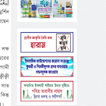
রেছেন
লক্ষ
ছরের
গামী
ীক্বী
 সাত
ন্তু
ে।