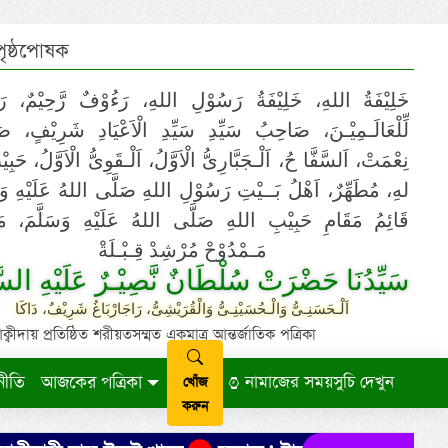
 পৃষ্ঠপোষক
خَلِيْفَةُ اللهِ، خَلِيْفَةُ رَسُوْلِ اللهِ، رَءُوْفٌ رَّحِيْمٌ، رَ
لِّلْعَالَـمِيْـنَ، صَاحِبُ سَيِّدِ سَيِّدِ الْاَعْيَادِ شَرِيْفٍ، 
نِعْمَتْ، اَلسَّفَّا حُ، اَلْـجَبَّارِىُّ الْاَوَّلُ، اَلْـقَوِىُّ الْاَوَّلُ، حَب
لهِ، مُطَهِّرٌ، اَهْلُ بَــيْتِ رَسُوْلِ اللهِ صَلَّى اللهُ عَلَيْهِ وَ،
قَائِمُ مَقَامِ حَبِيْبِ اللهِ صَلَّى اللهُ عَلَيْهِ وَسَلَّمَ، مَوْ
مَـمْدُوْحْ مُرْشِدْ قِـبْـلَةْ
سَيِّدُنَا حَضْرَتْ سُلْطَانٌ نَّصِيْـرٌ عَلَيْهِ السَّ
اَلْـحَسَنِـىُّ وَالْـحُسَيْنِـىُّ وَالْقُرَيْشِىُّ، رَاجَارْبَاغُ شَرِيْفٌ، دَاكَا
ায় প্রতিষ্ঠিত শরীয়তসম্মত একমাত্র আন্তর্জাতিক পত্রিকা
নীতি
আজকের পত্রিকা
নামাজের সময়সুচি দেখুন
খোঁজ
করুন