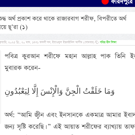
ফরিদপুরে যাত্রীবাহী 
ধ অর্থ প্রকাশ করে থাকে রাজারবাগ শরীফ, বিপরীতে অর্থ
য়ে ছূ’রা (১)
্রুয়ারি, ২০২৫ খ্রি:, ২০ মাঘ, ১৪৩১ ফসলী সন, ইয়াওমুল ইছনাইনিল আযীম (সোমবার)
পবিত্র দ্বীন শিক্ষা
পবিত্র কুরআন শরীফে মহান আল্লাহ পাক তিনি ই
মুবারক করেন-
وَمَا خَلَقْتُ الْجِنَّ وَالْإِنْسَ إِلَّا لِيَعْبُدُونِ
অর্থ: “আমি জ্বীন এবং ইনসানকে একমাত্র আমার ইবা
জন্য সৃষ্টি করেছি। ” এই আয়াত শরীফের ব্যাখ্যায় তা