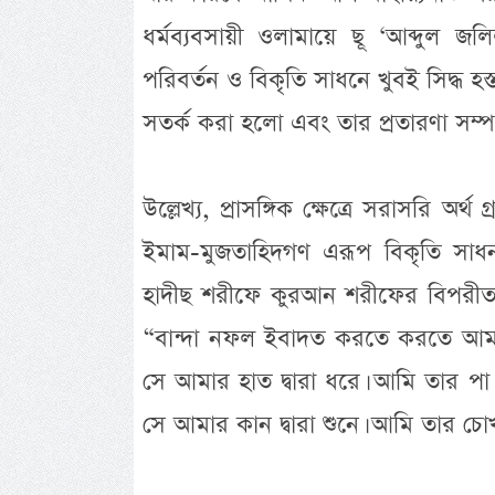
ধর্মব্যবসায়ী ওলামায়ে ছূ ‘আব্দুল জ
পরিবর্তন ও বিকৃতি সাধনে খুবই সিদ্ধ হ
সতর্ক করা হলো এবং তার প্রতারণা সম্পর
উল্লেখ্য, প্রাসঙ্গিক ক্ষেত্রে সরাসরি
ইমাম-মুজতাহিদগণ এরূপ বিকৃতি সা
হাদীছ শরীফে কুরআন শরীফের বিপরীত 
“বান্দা নফল ইবাদত করতে করতে আমার
সে আমার হাত দ্বারা ধরে। আমি তার পা
সে আমার কান দ্বারা শুনে। আমি তার চো