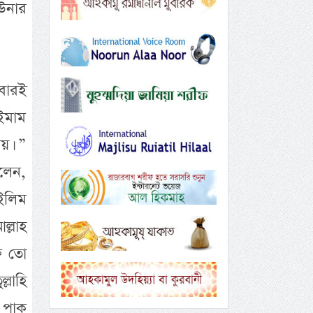
 উনার
বারই
 ইমাম
য়। ”
লেন,
ইলিম
ল্লাহ
ফ তো
লাহি
 পাক