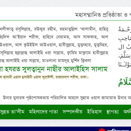
মহাসম্মানিত প্রতিষ্ঠাতা ও
 খলীফাতু রসূলিল্লাহ, রঊফুর রহীম, রহমাতুল্লিল ‘আলামীন, ছাহিবু
حْـمَةٌ
াইয়্যিদিল আ’ইয়াদ শরীফ, ছাহিবে নেয়ামত, আস সাফফাহ, আল
صَاحِبِ
ওয়াল, আল ক্বউইউল আউওয়াল, হাবীবুল্লাহ, মুত্বহ্হার, মুত্বহ্হির,
ِيْبُ ال
িল্লাহ ছল্লাল্লাহু আলাইহি ওয়া সাল্লাম, ক্বায়িম মাক্বামে হাবীবুল্লাহ
سَلَّمَ
াল্লাহু আলাইহি ওয়া সাল্লাম, মাওলানা মামদূহ মুর্শিদ ক্বিবলা
لـٰـنَا
ুনা হযরত সুলত্বানুন নাছীর আলাইহিস সালাম
 হাসানী ওয়াল হুসাইনী ওয়াল কুরাঈশী, রাজারবাগ শরীফ, ঢাকা।
لَامُ
উনার মুবারক পৃষ্ঠপোষকতায় পরিচালিত আহলে সুন্নাত ওয়াল জামায়াত উনার আক্বীদ
সুন্নত তা’লীম
মহিলাদের পাতা
সম্পাদকীয়
ইতিহাস
স্থাপত্য
অর্থ