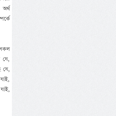
অর্থ
পর্কে
ে সকল
 যে,
 যে,
যাই,
 যাই,