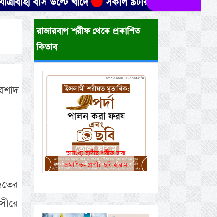
বাস উল্টে খাদে
সকাল ৯টার মধ্যে যেসব জেলায় ৬০ কিমি 
রাজারবাগ শরীফ থেকে প্রকাশিত
কিতাব
রশাদ
Previous
Next
একই রানওয়েতে সামরিক-
বেসামরিক ফ্লাইট!
দতের
ফসীরে