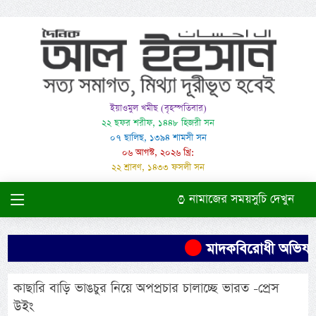
ইয়াওমুল খমীছ (বৃহস্পতিবার)
২২ ছফর শরীফ, ১৪৪৮ হিজরী সন
০৭ ছালিছ, ১৩৯৪ শামসী সন
০৬ আগস্ট, ২০২৬ খ্রি:
২২ শ্রাবণ, ১৪৩৩ ফসলী সন
নামাজের সময়সুচি দেখুন
মাদকবিরোধী অভিযানে 
কাছারি বাড়ি ভাঙচুর নিয়ে অপপ্রচার চালাচ্ছে ভারত -প্রেস
উইং