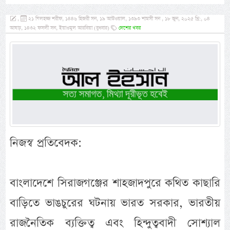
,
২১ যিলহজ্জ শরীফ, ১৪৪৬ হিজরী সন, ১৯ আউওয়াল, ১৩৯৩ শামসী সন , ১৮ জুন, ২০২৫ খ্রি:, ০৪
আষাঢ়, ১৪৩২ ফসলী সন, ইয়াওমুল আরবিয়া (বুধবার)
দেশের খবর
নিজস্ব প্রতিবেদক:
বাংলাদেশে সিরাজগঞ্জের শাহজাদপুরে কথিত কাছারি
বাড়িতে ভাঙচুরের ঘটনায় ভারত সরকার, ভারতীয়
রাজনৈতিক ব্যক্তিত্ব এবং হিন্দুত্ববাদী সোশ্যাল