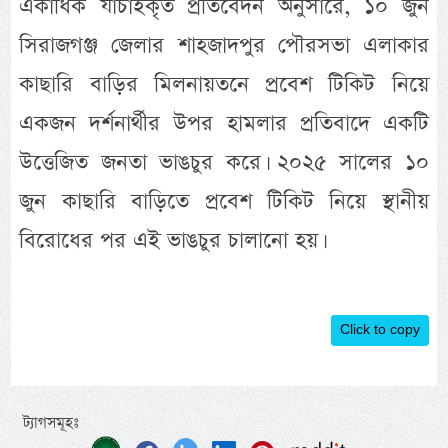
একাধিক যাচাইকৃত প্রতিবেদন অনুসারে, ১০ জুন
সিরাজগঞ্জ জেলার শাহজাদপুর পৌরসভা এলাকার
কাছারি বাড়ির মিলনায়তনে প্রবেশ টিকিট নিয়ে
একজন দর্শনার্থীর উপর হামলার প্রতিবাদে একটি
উত্তেজিত জনতা ভাঙচুর করে। ২০২৫ সালের ১০
জুন কাছারি বাড়িতে প্রবেশ টিকিট নিয়ে স্থানীয়
বিরোধের পর এই ভাঙচুর চালানো হয়।
Click to copy
ট্যাগসমূহঃ