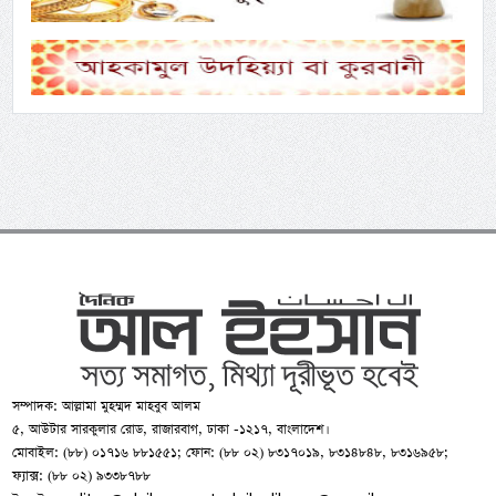
সম্পাদক: আল্লামা মুহম্মদ মাহবুব আলম
৫, আউটার সারকুলার রোড, রাজারবাগ, ঢাকা -১২১৭, বাংলাদেশ।
মোবাইল: (৮৮) ০১৭১৬ ৮৮১৫৫১; ফোন: (৮৮ ০২) ৮৩১৭০১৯, ৮৩১৪৮৪৮, ৮৩১৬৯৫৮;
ফ্যাক্স: (৮৮ ০২) ৯৩৩৮৭৮৮