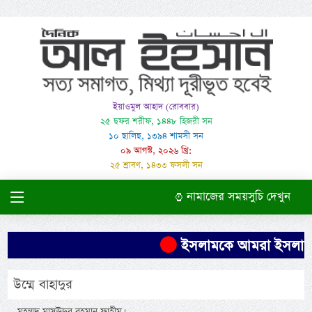
ইয়াওমুল আহাদ (রোববার)
২৫ ছফর শরীফ, ১৪৪৮ হিজরী সন
১০ ছালিছ, ১৩৯৪ শামসী সন
০৯ আগস্ট, ২০২৬ খ্রি:
২৫ শ্রাবণ, ১৪৩৩ ফসলী সন
নামাজের সময়সুচি দেখুন
ইসলামকে আমরা ইসলামের মত
উম্মে বাহাদুর
-মুহম্মদ মাসঊদুর রহমান ফাহীম।