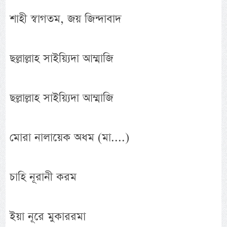
শাহী স্বাগতম, জয় জিন্দাবাদ
ছল্লাল্লাহ সাইয়্যিদা আম্মাজি
ছল্লাল্লাহ সাইয়্যিদা আম্মাজি
মোরা নালায়েক অধম (মা....)
চাহি নূরানী করম
ইয়া নূরে মুকাররমা