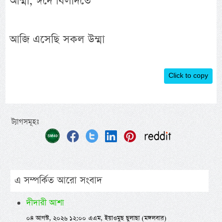
আম্মা, ঈদে বিলাদতে
আজি এসেছি সকল উম্মা
Click to copy
ট্যাগসমূহঃ
এ সম্পর্কিত আরো সংবাদ
দীদারী আশা
০৪ আগস্ট, ২০২৬ ১২:০০ এএম, ইয়াওমুছ ছুলাছা (মঙ্গলবার)