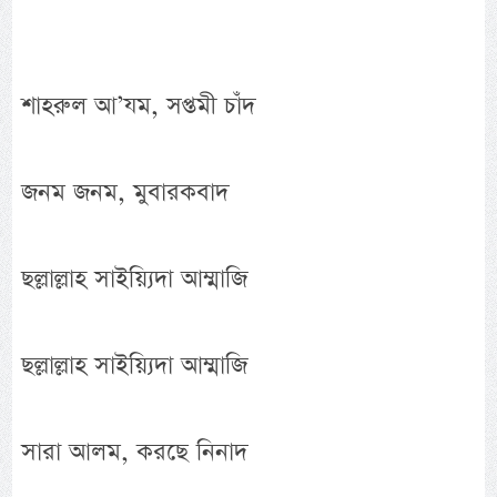
শাহরুল আ’যম, সপ্তমী চাঁদ
জনম জনম, মুবারকবাদ
ছল্লাল্লাহ সাইয়্যিদা আম্মাজি
ছল্লাল্লাহ সাইয়্যিদা আম্মাজি
সারা আলম, করছে নিনাদ