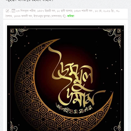
,
২৩ যিলক্বদ শরীফ, ১৪৪৭ হিজরী সন, ১২ ছানী আশার, ১৩৯৩ শামসী সন , ১২ মে, ২০২৬ খ্রি:, ৩০
বৈশাখ, ১৪৩৩ ফসলী সন, ইয়াওমুছ ছুলাছা (মঙ্গলবার)
কবিতা