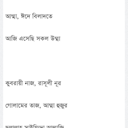
আম্মা, ঈদে বিলাদতে
আজি এসেছি সকল উম্মা
কুবরায়ী নাজ, রাসূলী নূর
গোলামের তাজ, আম্মা হুজুর
ছল্লাল্লাহ সাইয়্যিদা আম্মাজি