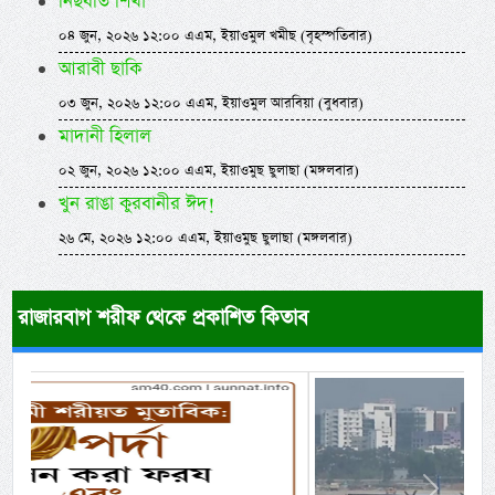
নিছবতি শিখা
০৪ জুন, ২০২৬ ১২:০০ এএম, ইয়াওমুল খমীছ (বৃহস্পতিবার)
আরাবী ছাকি
০৩ জুন, ২০২৬ ১২:০০ এএম, ইয়াওমুল আরবিয়া (বুধবার)
মাদানী হিলাল
০২ জুন, ২০২৬ ১২:০০ এএম, ইয়াওমুছ ছুলাছা (মঙ্গলবার)
খুন রাঙা কুরবানীর ঈদ!
২৬ মে, ২০২৬ ১২:০০ এএম, ইয়াওমুছ ছুলাছা (মঙ্গলবার)
রাজারবাগ শরীফ থেকে প্রকাশিত কিতাব