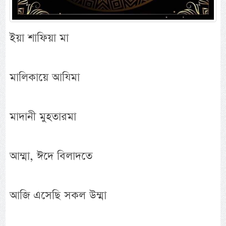
ইয়া শাফিয়া মা
মালিকায়ে আযিমা
মাদানী মুহতারমা
আম্মা, ঈদে বিলাদতে
আজি এসেছি সকল উম্মা