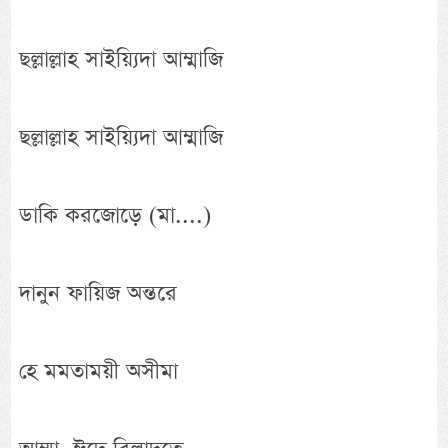
ছল্লাল্লাহ সাইয়্যিদা আম্মাজি
ছল্লাল্লাহ সাইয়্যিদা আম্মাজি
ডাকি করজোড়ে (মা....)
দানুন ফায়িজ অন্তরে
হে মমতাময়ী অসীমা